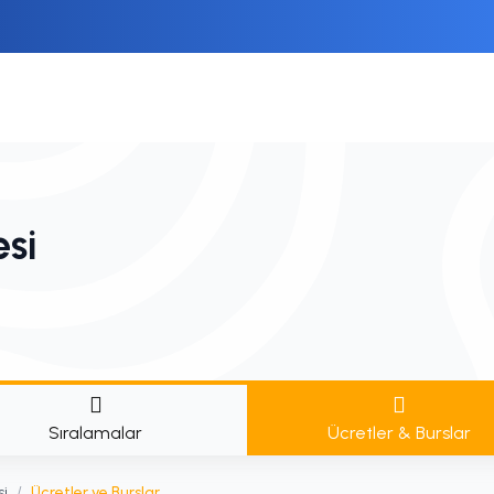
esi
Sıralamalar
Ücretler & Burslar
si
/
Ücretler ve Burslar