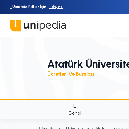
Ücretsiz Pdfler İçin
Tıklayınız
Atatürk Üniversit
Ücretleri Ve Bursları
Genel
Ana Sayfa
/
Üniversiteler
/
Atatürk Üniversite