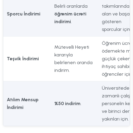
Belirli oranlarda
takımlarında 
Sporcu İndirimi
öğrenim ücreti
alan ve başarı
indirimi
.
gösteren
sporcular için.
Öğrenim ücret
Mütevelli Heyeti
ödemekte ma
kararıyla
Teşvik İndirimi
güçlük çeken,
belirlenen oranda
ihtiyaç sahibi
indirim.
öğrenciler için.
Üniversitede 
zamanlı çalış
Atılım Mensup
%50 indirim
.
personelin ken
İndirimi
ve birinci der
yakınları için.