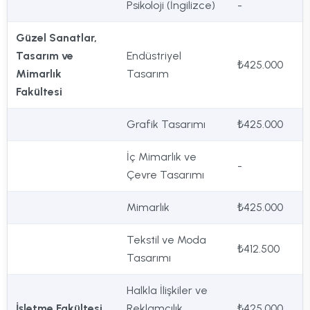
Psikoloji (İngilizce)
-
Güzel Sanatlar,
Tasarım ve
Endüstriyel
₺425.000
Mimarlık
Tasarım
Fakültesi
Grafik Tasarımı
₺425.000
İç Mimarlık ve
-
Çevre Tasarımı
Mimarlık
₺425.000
Tekstil ve Moda
₺412.500
Tasarımı
Halkla İlişkiler ve
İşletme Fakültesi
Reklamcılık
₺425.000