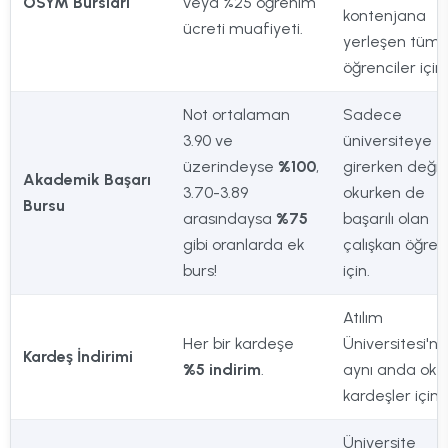
ÖSYM Bursları
veya %25 öğrenim
kontenjana
ücreti muafiyeti.
yerleşen tüm
öğrenciler için.
Not ortalaman
Sadece
3.90 ve
üniversiteye
üzerindeyse
%100
,
girerken değil,
Akademik Başarı
3.70-3.89
okurken de
Bursu
arasındaysa
%75
başarılı olan
gibi oranlarda ek
çalışkan öğren
burs!
için.
Atılım
Her bir kardeşe
Üniversitesi'n
Kardeş İndirimi
%5 indirim
.
aynı anda ok
kardeşler için.
Üniversite