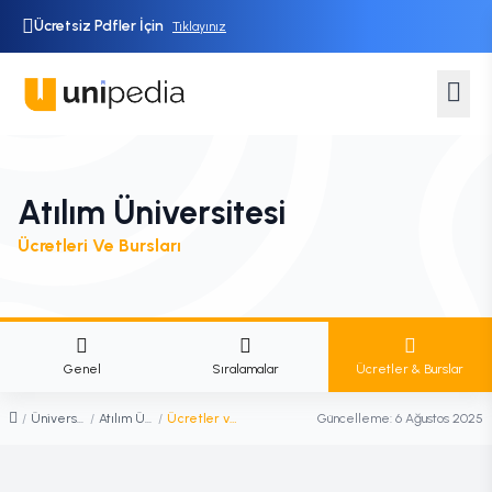
Ücretsiz Pdfler İçin
Tıklayınız
Atılım Üniversitesi
Ücretleri Ve Bursları
Genel
Sıralamalar
Ücretler & Burslar
/
Üniversiteler
/
Atılım Üniversitesi
/
Ücretler ve Burslar
Güncelleme:
6 Ağustos 2025