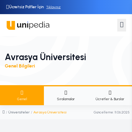
Ücretsiz Pdfler İçin
Tıklayınız
Avrasya Üniversitesi
Genel Bilgileri
Genel
Sıralamalar
Ücretler & Burslar
/
Üniversiteler
/
Avrasya Üniversitesi
Güncelleme:
11.06.2025