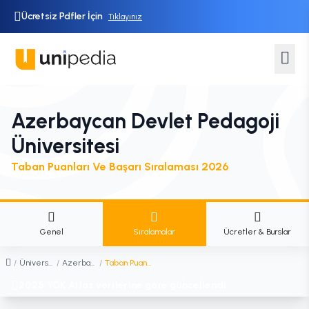
Ücretsiz Pdfler İçin
Tıklayınız
Azerbaycan Devlet Pedagoji
Üniversitesi
Taban Puanları Ve Başarı Sıralaması 2026
Genel
Sıralamalar
Ücretler & Burslar
/
Üniversiteler
/
Azerbaycan Devlet Pedagoji Üniversitesi
/
Taban Puanları ve Başarı Sıralaması
2025 YÖK Atlas verilerine göre güncellendi.