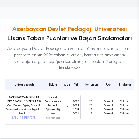
Azerbaycan Devlet Pedagoji Üniversitesi
Lisans
Taban Puanları ve Başarı Sıralamaları
Azerbaycan Devlet Pedagoji Üniversitesi
üniversitesine ait
lisans
programlarının 2026 taban puanları, başarı sıralamaları ve
kontenjan bilgileri aşağıda sunulmuştur. Toplam
1
program
listeleniyor
Üniversite Adı
Bölüm
Alan
Yıl
Kontenjan
Puan
Sıralama
AZERBAYCAN DEVLET
Psikolojik
PEDAGOJİ ÜNİVERSİTESİ
Danışmanlık ve
2025
20
Dolmadı
Dolmadı
Okul Öncesi Eğitim, Psikolojik
Rehberlik
2024
20
Dolmadı
Dolmadı
EA
Danışmanlık ve İşitme Engelliler
Öğretmenliği
2023
5
Dolmadı
Dolmadı
Fakültesi
Ücretli
2022
5
Dolmadı
Dolmadı
BAKÜ-AZERBAYCAN
(Ücretli) (4 Yıllık)