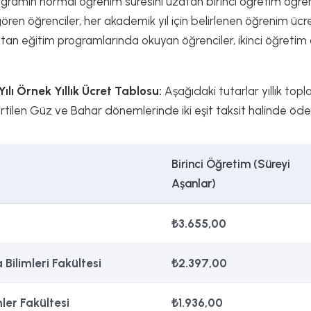
ogramın normal öğrenim süresini uzatan birinci öğretim öğrenc
ren öğrenciler, her akademik yıl için belirlenen öğrenim ücr
an eğitim programlarında okuyan öğrenciler, ikinci öğretim ö
ı Örnek Yıllık Ücret Tablosu:
Aşağıdaki tutarlar yıllık top
tilen Güz ve Bahar dönemlerinde iki eşit taksit halinde öd
Birinci Öğretim (Süreyi
Aşanlar)
₺3.655,00
Bilimleri Fakültesi
₺2.397,00
mler Fakültesi
₺1.936,00