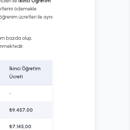
ileri ile
İkinci Öğretim
etlerini ödemekle
ğrenim ücretleri ile aynı
lam bazda olup,
enmektedir.
İkinci Öğretim
Ücreti
-
₺9.457,00
₺7.145,00