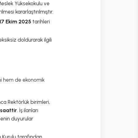
 Meslek Yüksekokulu ve
mesi kararlaştırılmıştır.
 17 Ekim 2025
tarihleri
iksiz doldurarak ilgili
ini hem de ekonomik
a Rektörlük birimleri,
 saattir
. İş ilanları
tenin duyurular
m Kurulu tarafından