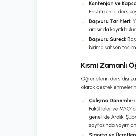
Kontenjan ve Kaps
Enstitülerde ders ka
Başvuru Tarihleri:
Y
arasında kayıtlı bulu
Başvuru Süreci:
Başv
birime şahsen teslim
Kısmi Zamanlı Ö
Öğrencilerin ders dışı 
olarak desteklenmelerin
Çalışma Dönemleri 
Fakülteler ve MYO'la
genellikle Aralık, Şu
sayfasında yayımlan
Sigorta ve Ücretle