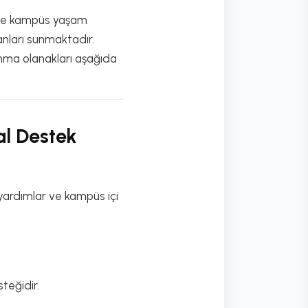
k ve kampüs yaşam
anları sunmaktadır.
nma olanakları aşağıda
al Destek
i yardımlar ve kampüs içi
teğidir.