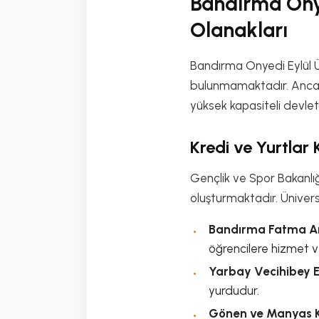
Bandırma Onye
Olanakları
Bandırma Onyedi Eylül Ün
bulunmamaktadır. Ancak 
yüksek kapasiteli devlet
Kredi ve Yurtlar
Gençlik ve Spor Bakanlığ
oluşturmaktadır. Üniversi
Bandırma Fatma An
öğrencilere hizmet 
Yarbay Vecihibey E
yurdudur.
Gönen ve Manyas KY