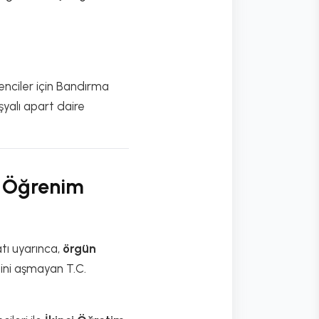
enciler için Bandırma
yalı apart daire
e Öğrenim
tı uyarınca,
örgün
ini aşmayan T.C.