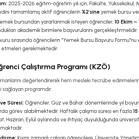
am:
2025-2026 eğitim-öğretim yılı için, Fakülte, Yüksekokul,
ydını tamamlamış aktif öğrencilerin
%2'sine
yemek bursu veril
emek bursundan yararlanmak isteyen öğrenciler,
10 Ekim –
ndukları akademik birimlere başvurularını gerçekleştirmelidir.
uru sırasında öğrencilerin "Yemek Bursu Başvuru Formu"nu eks
 etmeleri gerekmektedir.
ğrenci Çalıştırma Programı (KZÖ)
zamanlarını değerlendirerek hem mesleki tecrübe edinmeler
i sağlayan programdır.
ve Süresi:
Öğrenciler, Güz ve Bahar dönemlerinde yıl boyunc
rda görev alabilmektedir. Haftalık çalışma süresi en fazla
15
bat, Haziran, Eylül aylarında ve ihtiyaç duyulduğunda üniversi
maktadır.
ndirme:
Kısmi zamanlı çalışan öğrencilere, Üniversite Yöneti