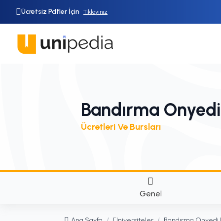
Ücretsiz Pdfler İçin
Tıklayınız
Bandırma Onyedi E
Ücretleri Ve Bursları
Genel
Ana Sayfa
/
Üniversiteler
/
Bandırma Onyedi E