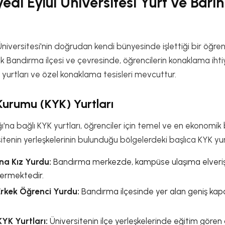
di Eylül Üniversitesi Yurt ve Bar
iversitesi'nin doğrudan kendi bünyesinde işlettiği bir öğre
Bandırma ilçesi ve çevresinde, öğrencilerin konaklama ihtiy
 yurtları ve özel konaklama tesisleri mevcuttur.
 Kurumu (KYK) Yurtları
ı'na bağlı KYK yurtları, öğrenciler için temel ve en ekonomi
tenin yerleşkelerinin bulunduğu bölgelerdeki başlıca KYK yurt
a Kız Yurdu:
Bandırma merkezde, kampüse ulaşıma elveriş
vermektedir.
rkek Öğrenci Yurdu:
Bandırma ilçesinde yer alan geniş kapa
K Yurtları:
Üniversitenin ilçe yerleşkelerinde eğitim gören öğr