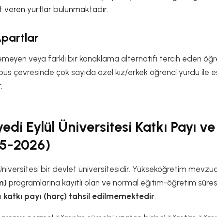
et veren yurtlar bulunmaktadır.
Apartlar
emeyen veya farklı bir konaklama alternatifi tercih eden öğr
üs çevresinde çok sayıda özel kız/erkek öğrenci yurdu ile eş
.
di Eylül Üniversitesi Katkı Payı v
25-2026)
niversitesi bir devlet üniversitesidir. Yükseköğretim mevzua
m)
programlarına kayıtlı olan ve normal eğitim-öğretim süres
n
katkı payı (harç) tahsil edilmemektedir
.