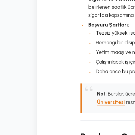
belirlenen saatlik üc
sigortası kapsamına 
Başvuru Şartları:
Tezsiz yüksek lis
Herhangi bir disi
Yetim maaşı ve n
Çalıştırılacak iş 
Daha önce bu pr
Not:
Burslar, ücre
Üniversitesi
resm