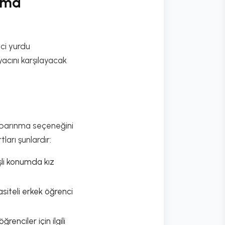
ınma
nci yurdu
acını karşılayacak
k barınma seçeneğini
ları şunlardır:
li konumda kız
siteli erkek öğrenci
enciler için ilgili