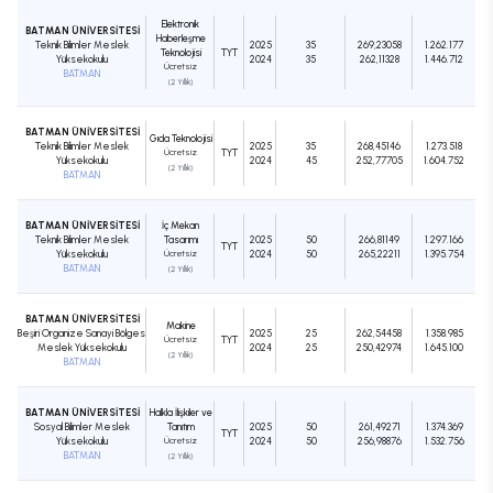
Elektronik
BATMAN ÜNİVERSİTESİ
Haberleşme
Teknik Bilimler Meslek
2025
35
269,23058
1.262.177
Teknolojisi
TYT
Yüksekokulu
2024
35
262,11328
1.446.712
Ücretsiz
BATMAN
(2 Yıllık)
BATMAN ÜNİVERSİTESİ
Gıda Teknolojisi
Teknik Bilimler Meslek
2025
35
268,45146
1.273.518
Ücretsiz
TYT
Yüksekokulu
2024
45
252,77705
1.604.752
(2 Yıllık)
BATMAN
BATMAN ÜNİVERSİTESİ
İç Mekan
Teknik Bilimler Meslek
Tasarımı
2025
50
266,81149
1.297.166
TYT
Yüksekokulu
Ücretsiz
2024
50
265,22211
1.395.754
BATMAN
(2 Yıllık)
BATMAN ÜNİVERSİTESİ
Makine
Beşiri Organize Sanayi Bölgesi
2025
25
262,54458
1.358.985
Ücretsiz
TYT
Meslek Yüksekokulu
2024
25
250,42974
1.645.100
(2 Yıllık)
BATMAN
BATMAN ÜNİVERSİTESİ
Halkla İlişkiler ve
Sosyal Bilimler Meslek
Tanıtım
2025
50
261,49271
1.374.369
TYT
Yüksekokulu
Ücretsiz
2024
50
256,98876
1.532.756
BATMAN
(2 Yıllık)