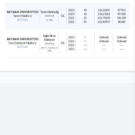
2025
40
261,61009
87.924
BATMAN ÜNİVERSİTESİ
Turizm Rehberliği
2024
40
256,24001
99.550
Turizm Fakültesi
Ücretsiz
DIL
2023
35
254,79359
100.539
BATMAN
(4 Yıllık)
2022
35
243,40957
88.683
İngiliz Dili ve
2025
1
Dolmadı
Dolmadı
BATMAN ÜNİVERSİTESİ
Edebiyatı
2024
1
Dolmadı
Dolmadı
Fen-Edebiyat Fakültesi
DIL
Ücretsiz
2023
---
---
---
BATMAN
(KKTC Uyruklu) (4
2022
---
---
---
Yıllık)