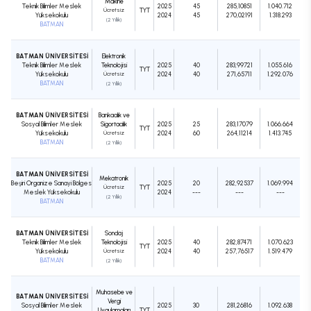
Makine
Teknik Bilimler Meslek
2025
45
285,10851
1.040.712
Ücretsiz
TYT
Yüksekokulu
2024
45
270,02191
1.318.293
(2 Yıllık)
BATMAN
BATMAN ÜNİVERSİTESİ
Elektronik
Teknik Bilimler Meslek
Teknolojisi
2025
40
283,99721
1.055.616
TYT
Yüksekokulu
Ücretsiz
2024
40
271,65711
1.292.076
BATMAN
(2 Yıllık)
BATMAN ÜNİVERSİTESİ
Bankacılık ve
Sosyal Bilimler Meslek
Sigortacılık
2025
25
283,17079
1.066.664
TYT
Yüksekokulu
Ücretsiz
2024
60
264,11214
1.413.745
BATMAN
(2 Yıllık)
BATMAN ÜNİVERSİTESİ
Mekatronik
Beşiri Organize Sanayi Bölgesi
2025
20
282,92537
1.069.994
Ücretsiz
TYT
Meslek Yüksekokulu
2024
---
---
---
(2 Yıllık)
BATMAN
BATMAN ÜNİVERSİTESİ
Sondaj
Teknik Bilimler Meslek
Teknolojisi
2025
40
282,87471
1.070.623
TYT
Yüksekokulu
Ücretsiz
2024
40
257,76517
1.519.479
BATMAN
(2 Yıllık)
Muhasebe ve
BATMAN ÜNİVERSİTESİ
Vergi
Sosyal Bilimler Meslek
2025
30
281,26816
1.092.638
Uygulamaları
TYT