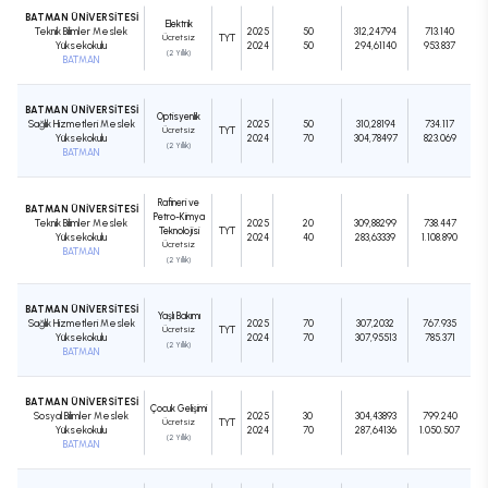
BATMAN ÜNİVERSİTESİ
Elektrik
Teknik Bilimler Meslek
2025
50
312,24794
713.140
Ücretsiz
TYT
Yüksekokulu
2024
50
294,61140
953.837
(2 Yıllık)
BATMAN
BATMAN ÜNİVERSİTESİ
Optisyenlik
Sağlık Hizmetleri Meslek
2025
50
310,28194
734.117
Ücretsiz
TYT
Yüksekokulu
2024
70
304,78497
823.069
(2 Yıllık)
BATMAN
Rafineri ve
BATMAN ÜNİVERSİTESİ
Petro-Kimya
Teknik Bilimler Meslek
2025
20
309,88299
738.447
Teknolojisi
TYT
Yüksekokulu
2024
40
283,63339
1.108.890
Ücretsiz
BATMAN
(2 Yıllık)
BATMAN ÜNİVERSİTESİ
Yaşlı Bakımı
Sağlık Hizmetleri Meslek
2025
70
307,2032
767.935
Ücretsiz
TYT
Yüksekokulu
2024
70
307,95513
785.371
(2 Yıllık)
BATMAN
BATMAN ÜNİVERSİTESİ
Çocuk Gelişimi
Sosyal Bilimler Meslek
2025
30
304,43893
799.240
Ücretsiz
TYT
Yüksekokulu
2024
70
287,64136
1.050.507
(2 Yıllık)
BATMAN