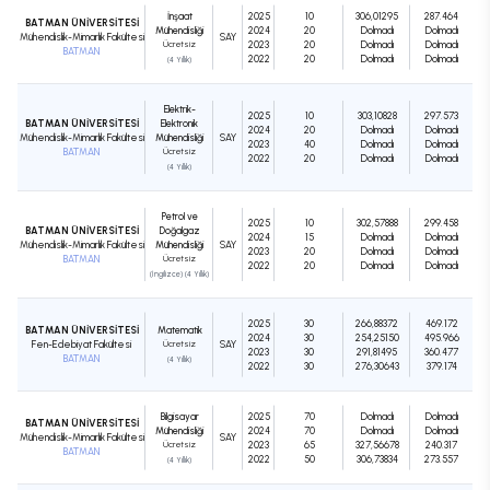
İnşaat
2025
10
306,01295
287.464
BATMAN ÜNİVERSİTESİ
Mühendisliği
2024
20
Dolmadı
Dolmadı
Mühendislik-Mimarlık Fakültesi
SAY
Ücretsiz
2023
20
Dolmadı
Dolmadı
BATMAN
2022
20
Dolmadı
Dolmadı
(4 Yıllık)
Elektrik-
2025
10
303,10828
297.573
BATMAN ÜNİVERSİTESİ
Elektronik
2024
20
Dolmadı
Dolmadı
Mühendislik-Mimarlık Fakültesi
Mühendisliği
SAY
2023
40
Dolmadı
Dolmadı
BATMAN
Ücretsiz
2022
20
Dolmadı
Dolmadı
(4 Yıllık)
Petrol ve
2025
10
302,57888
299.458
BATMAN ÜNİVERSİTESİ
Doğalgaz
2024
15
Dolmadı
Dolmadı
Mühendislik-Mimarlık Fakültesi
Mühendisliği
SAY
2023
20
Dolmadı
Dolmadı
BATMAN
Ücretsiz
2022
20
Dolmadı
Dolmadı
(İngilizce) (4 Yıllık)
2025
30
266,88372
469.172
BATMAN ÜNİVERSİTESİ
Matematik
2024
30
254,25150
495.966
Fen-Edebiyat Fakültesi
Ücretsiz
SAY
2023
30
291,81495
360.477
BATMAN
(4 Yıllık)
2022
30
276,30643
379.174
Bilgisayar
2025
70
Dolmadı
Dolmadı
BATMAN ÜNİVERSİTESİ
Mühendisliği
2024
70
Dolmadı
Dolmadı
Mühendislik-Mimarlık Fakültesi
SAY
Ücretsiz
2023
65
327,56678
240.317
BATMAN
2022
50
306,73834
273.557
(4 Yıllık)