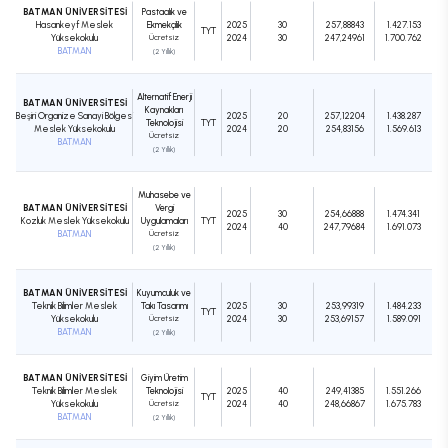
BATMAN ÜNİVERSİTESİ
Pastacılık ve
Hasankeyf Meslek
Ekmekçilik
2025
30
257,88843
1.427.153
TYT
Yüksekokulu
Ücretsiz
2024
30
247,24961
1.700.762
BATMAN
(2 Yıllık)
Alternatif Enerji
BATMAN ÜNİVERSİTESİ
Kaynakları
Beşiri Organize Sanayi Bölgesi
2025
20
257,12204
1.438.287
Teknolojisi
TYT
Meslek Yüksekokulu
2024
20
254,83156
1.569.613
Ücretsiz
BATMAN
(2 Yıllık)
Muhasebe ve
BATMAN ÜNİVERSİTESİ
Vergi
2025
30
254,66888
1.474.341
Kozluk Meslek Yüksekokulu
Uygulamaları
TYT
2024
40
247,79684
1.691.073
BATMAN
Ücretsiz
(2 Yıllık)
BATMAN ÜNİVERSİTESİ
Kuyumculuk ve
Teknik Bilimler Meslek
Takı Tasarımı
2025
30
253,99319
1.484.233
TYT
Yüksekokulu
Ücretsiz
2024
30
253,69157
1.589.091
BATMAN
(2 Yıllık)
BATMAN ÜNİVERSİTESİ
Giyim Üretim
Teknik Bilimler Meslek
Teknolojisi
2025
40
249,41385
1.551.266
TYT
Yüksekokulu
Ücretsiz
2024
40
248,66867
1.675.783
BATMAN
(2 Yıllık)