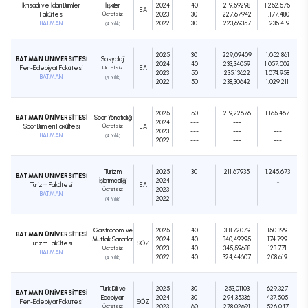
İktisadi ve İdari Bilimler
İlişkiler
2024
40
219,59298
1.252.575
EA
Fakültesi
Ücretsiz
2023
30
227,67942
1.177.480
BATMAN
2022
30
223,69357
1.235.419
(4 Yıllık)
2025
30
229,09409
1.052.861
BATMAN ÜNİVERSİTESİ
Sosyoloji
2024
40
233,34059
1.057.002
Fen-Edebiyat Fakültesi
Ücretsiz
EA
2023
50
235,13622
1.074.958
BATMAN
(4 Yıllık)
2022
50
238,30642
1.029.211
2025
50
219,22676
1.165.467
BATMAN ÜNİVERSİTESİ
Spor Yöneticiliği
2024
---
---
...
Spor Bilimleri Fakültesi
Ücretsiz
EA
2023
---
---
---
BATMAN
(4 Yıllık)
2022
---
---
---
Turizm
2025
30
211,67935
1.245.673
BATMAN ÜNİVERSİTESİ
İşletmeciliği
2024
---
---
...
Turizm Fakültesi
EA
Ücretsiz
2023
---
---
---
BATMAN
2022
---
---
---
(4 Yıllık)
Gastronomi ve
2025
40
318,72079
150.399
BATMAN ÜNİVERSİTESİ
Mutfak Sanatları
2024
40
340,49995
174.799
Turizm Fakültesi
SÖZ
Ücretsiz
2023
40
345,59688
123.771
BATMAN
2022
40
324,44607
208.619
(4 Yıllık)
Türk Dili ve
2025
30
253,01103
629.327
BATMAN ÜNİVERSİTESİ
Edebiyatı
2024
30
294,35336
437.505
Fen-Edebiyat Fakültesi
SÖZ
Ücretsiz
2023
60
278,02691
526.047