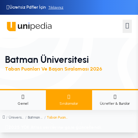
Ücretsiz Pdfler İçin
Tıklayınız
Batman Üniversitesi
Taban Puanları Ve Başarı Sıralaması 2026
Genel
Sıralamalar
Ücretler & Burslar
/
Üniversiteler
/
Batman Üniversitesi
/
Taban Puanları ve Başarı Sıralaması
2025 YÖK Atlas verilerine göre güncellendi.