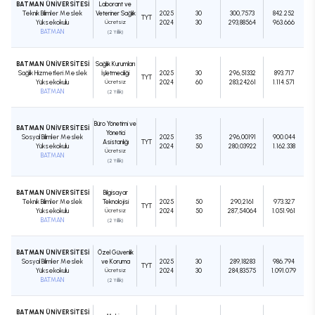
BATMAN ÜNİVERSİTESİ
Laborant ve
Teknik Bilimler Meslek
Veteriner Sağlık
2025
30
300,7573
842.252
TYT
Yüksekokulu
Ücretsiz
2024
30
293,88564
963.666
BATMAN
(2 Yıllık)
BATMAN ÜNİVERSİTESİ
Sağlık Kurumları
Sağlık Hizmetleri Meslek
İşletmeciliği
2025
30
296,51332
893.717
TYT
Yüksekokulu
Ücretsiz
2024
60
283,24261
1.114.571
BATMAN
(2 Yıllık)
Büro Yönetimi ve
BATMAN ÜNİVERSİTESİ
Yönetici
Sosyal Bilimler Meslek
2025
35
296,00191
900.044
Asistanlığı
TYT
Yüksekokulu
2024
50
280,03922
1.162.338
Ücretsiz
BATMAN
(2 Yıllık)
BATMAN ÜNİVERSİTESİ
Bilgisayar
Teknik Bilimler Meslek
Teknolojisi
2025
50
290,2161
973.327
TYT
Yüksekokulu
Ücretsiz
2024
50
287,54064
1.051.961
BATMAN
(2 Yıllık)
BATMAN ÜNİVERSİTESİ
Özel Güvenlik
Sosyal Bilimler Meslek
ve Koruma
2025
30
289,18283
986.794
TYT
Yüksekokulu
Ücretsiz
2024
30
284,83575
1.091.079
BATMAN
(2 Yıllık)
BATMAN ÜNİVERSİTESİ