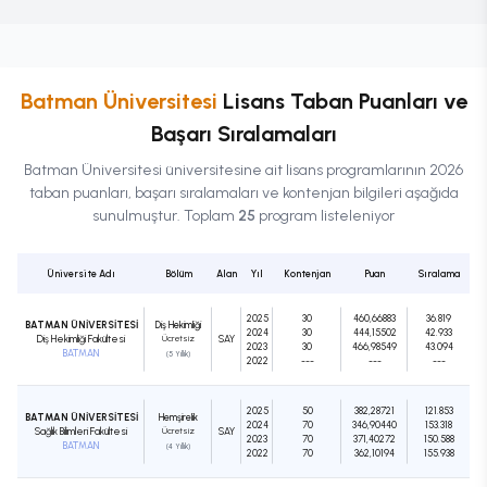
Batman Üniversitesi
Lisans
Taban Puanları ve
Başarı Sıralamaları
Batman Üniversitesi
üniversitesine ait
lisans
programlarının 2026
taban puanları, başarı sıralamaları ve kontenjan bilgileri aşağıda
sunulmuştur. Toplam
25
program listeleniyor
Üniversite Adı
Bölüm
Alan
Yıl
Kontenjan
Puan
Sıralama
2025
30
460,66883
36.819
BATMAN ÜNİVERSİTESİ
Diş Hekimliği
2024
30
444,15502
42.933
Diş Hekimliği Fakültesi
Ücretsiz
SAY
2023
30
466,98549
43.094
BATMAN
(5 Yıllık)
2022
---
---
---
2025
50
382,28721
121.853
BATMAN ÜNİVERSİTESİ
Hemşirelik
2024
70
346,90440
153.318
Sağlık Bilimleri Fakültesi
Ücretsiz
SAY
2023
70
371,40272
150.588
BATMAN
(4 Yıllık)
2022
70
362,10194
155.938