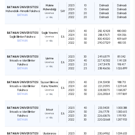
Makine
2025
10
Dolmadı
Dolmadı
BATMAN ÜNİVERSİTESİ
Mühendisliği
2024
15
Dolmadı
Dolmadı
Mühendislik-Mimarlık Fakültesi
SAY
Ücretsiz
2023
20
Dolmadı
Dolmadı
BATMAN
2022
20
Dolmadı
Dolmadı
(4 Yıllık)
2025
40
282,42428
480.000
BATMAN ÜNİVERSİTESİ
Sağlık Yönetimi
2024
55
288,47671
434.356
Sağlık Bilimleri Fakültesi
Ücretsiz
EA
2023
50
300,40520
409.669
BATMAN
(4 Yıllık)
2022
50
290,07529
480.135
BATMAN ÜNİVERSİTESİ
2025
30
249,63179
811.042
İşletme
İktisadi ve İdari Bilimler
2024
40
227,42502
1.141.128
Ücretsiz
EA
Fakültesi
2023
25
247,31478
918.417
(4 Yıllık)
BATMAN
2022
25
238,46656
1.026.899
BATMAN ÜNİVERSİTESİ
Siyaset Bilimi ve
2025
40
234,53458
988.713
İktisadi ve İdari Bilimler
Kamu Yönetimi
2024
60
221,21095
1.229.641
EA
Fakültesi
Ücretsiz
2023
50
228,33075
1.168.287
BATMAN
2022
50
226,28564
1.197.869
(4 Yıllık)
BATMAN ÜNİVERSİTESİ
2025
40
233,54031
1.000.388
İktisat
İktisadi ve İdari Bilimler
2024
50
216,17178
1.300.615
Ücretsiz
EA
Fakültesi
2023
30
226,63676
1.191.901
(4 Yıllık)
BATMAN
2022
30
220,02668
1.287.953
BATMAN ÜNİVERSİTESİ
Uluslararası
2025
30
230,64962
1.034.653