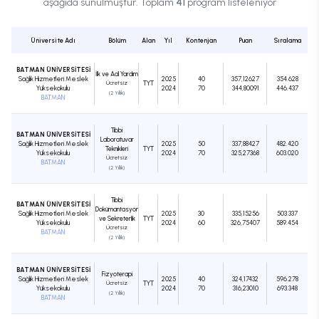
aşağıda sunulmuştur. Toplam
41
program listeleniyor
Üniversite Adı
Bölüm
Alan
Yıl
Kontenjan
Puan
Sıralama
BATMAN ÜNİVERSİTESİ
İlk ve Acil Yardım
Sağlık Hizmetleri Meslek
2025
40
357,12627
354.628
Ücretsiz
TYT
Yüksekokulu
2024
70
344,80091
446.437
(2 Yıllık)
BATMAN
Tıbbi
BATMAN ÜNİVERSİTESİ
Laboratuvar
Sağlık Hizmetleri Meslek
2025
50
337,88427
482.420
Teknikleri
TYT
Yüksekokulu
2024
70
325,27368
603.020
Ücretsiz
BATMAN
(2 Yıllık)
Tıbbi
BATMAN ÜNİVERSİTESİ
Dokümantasyon
Sağlık Hizmetleri Meslek
2025
30
335,15256
503.337
ve Sekreterlik
TYT
Yüksekokulu
2024
60
326,75407
589.454
Ücretsiz
BATMAN
(2 Yıllık)
BATMAN ÜNİVERSİTESİ
Fizyoterapi
Sağlık Hizmetleri Meslek
2025
40
324,17432
596.278
Ücretsiz
TYT
Yüksekokulu
2024
70
316,23010
693.348
(2 Yıllık)
BATMAN