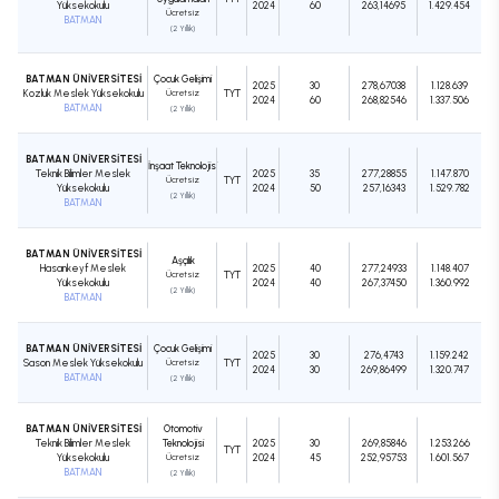
Yüksekokulu
2024
60
263,14695
1.429.454
Ücretsiz
BATMAN
(2 Yıllık)
BATMAN ÜNİVERSİTESİ
Çocuk Gelişimi
2025
30
278,67038
1.128.639
Kozluk Meslek Yüksekokulu
Ücretsiz
TYT
2024
60
268,82546
1.337.506
BATMAN
(2 Yıllık)
BATMAN ÜNİVERSİTESİ
İnşaat Teknolojisi
Teknik Bilimler Meslek
2025
35
277,28855
1.147.870
Ücretsiz
TYT
Yüksekokulu
2024
50
257,16343
1.529.782
(2 Yıllık)
BATMAN
BATMAN ÜNİVERSİTESİ
Aşçılık
Hasankeyf Meslek
2025
40
277,24933
1.148.407
Ücretsiz
TYT
Yüksekokulu
2024
40
267,37450
1.360.992
(2 Yıllık)
BATMAN
BATMAN ÜNİVERSİTESİ
Çocuk Gelişimi
2025
30
276,4743
1.159.242
Sason Meslek Yüksekokulu
Ücretsiz
TYT
2024
30
269,86499
1.320.747
BATMAN
(2 Yıllık)
BATMAN ÜNİVERSİTESİ
Otomotiv
Teknik Bilimler Meslek
Teknolojisi
2025
30
269,85846
1.253.266
TYT
Yüksekokulu
Ücretsiz
2024
45
252,95753
1.601.567
BATMAN
(2 Yıllık)