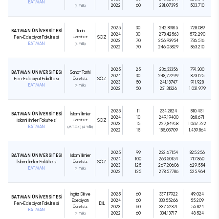
BATMAN
2022
60
281,07395
503.710
(4 Yıllık)
2025
30
242,89815
728.089
BATMAN ÜNİVERSİTESİ
Tarih
2024
30
278,42563
572.290
Fen-Edebiyat Fakültesi
Ücretsiz
SÖZ
2023
70
256,93954
736.516
BATMAN
(4 Yıllık)
2022
70
246,05829
863.210
2025
25
236,33356
791.300
BATMAN ÜNİVERSİTESİ
Sanat Tarihi
2024
30
248,77299
873.125
Fen-Edebiyat Fakültesi
Ücretsiz
SÖZ
2023
50
241,18747
911.928
BATMAN
(4 Yıllık)
2022
50
231,31326
1.031.979
2025
11
234,2824
810.451
BATMAN ÜNİVERSİTESİ
İslami İlimler
2024
10
249,19400
868.671
İslami İlimler Fakültesi
Ücretsiz
SÖZ
2023
15
227,84958
1.062.722
BATMAN
(M.T.O.K.) (4 Yıllık)
2022
15
185,03709
1.439.864
2025
99
232,67154
825.256
BATMAN ÜNİVERSİTESİ
İslami İlimler
2024
100
263,50154
717.860
İslami İlimler Fakültesi
Ücretsiz
SÖZ
2023
125
267,20606
629.554
BATMAN
(4 Yıllık)
2022
125
278,57786
525.964
İngiliz Dili ve
2025
60
337,17922
49.024
BATMAN ÜNİVERSİTESİ
Edebiyatı
2024
60
333,55266
55.209
Fen-Edebiyat Fakültesi
DIL
Ücretsiz
2023
60
337,52871
55.824
BATMAN
2022
60
334,13717
48.524
(4 Yıllık)