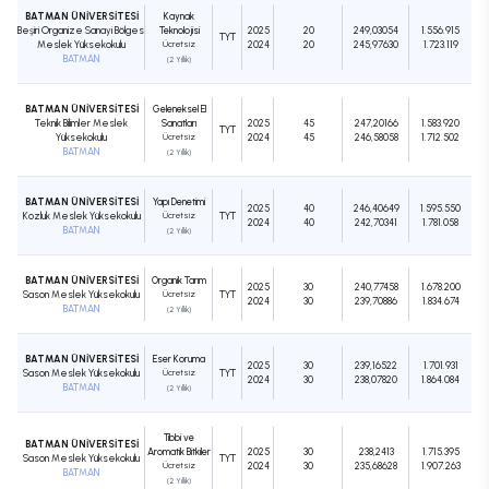
BATMAN ÜNİVERSİTESİ
Kaynak
Beşiri Organize Sanayi Bölgesi
Teknolojisi
2025
20
249,03054
1.556.915
TYT
Meslek Yüksekokulu
Ücretsiz
2024
20
245,97630
1.723.119
BATMAN
(2 Yıllık)
BATMAN ÜNİVERSİTESİ
Geleneksel El
Teknik Bilimler Meslek
Sanatları
2025
45
247,20166
1.583.920
TYT
Yüksekokulu
Ücretsiz
2024
45
246,58058
1.712.502
BATMAN
(2 Yıllık)
BATMAN ÜNİVERSİTESİ
Yapı Denetimi
2025
40
246,40649
1.595.550
Kozluk Meslek Yüksekokulu
Ücretsiz
TYT
2024
40
242,70341
1.781.058
BATMAN
(2 Yıllık)
BATMAN ÜNİVERSİTESİ
Organik Tarım
2025
30
240,77458
1.678.200
Sason Meslek Yüksekokulu
Ücretsiz
TYT
2024
30
239,70886
1.834.674
BATMAN
(2 Yıllık)
BATMAN ÜNİVERSİTESİ
Eser Koruma
2025
30
239,16522
1.701.931
Sason Meslek Yüksekokulu
Ücretsiz
TYT
2024
30
238,07820
1.864.084
BATMAN
(2 Yıllık)
Tıbbi ve
BATMAN ÜNİVERSİTESİ
Aromatik Bitkiler
2025
30
238,2413
1.715.395
Sason Meslek Yüksekokulu
TYT
Ücretsiz
2024
30
235,68628
1.907.263
BATMAN
(2 Yıllık)