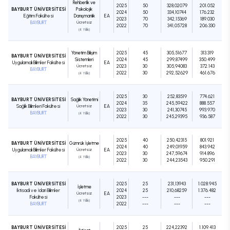
Rehberlik ve
2025
50
328,02079
201.052
BAYBURT ÜNİVERSİTESİ
Psikolojik
2024
50
334,10744
176.232
Eğitim Fakültesi
Danışmanlık
EA
2023
70
342,15369
189.030
BAYBURT
Ücretsiz
2022
70
341,05728
206.330
(4 Yıllık)
Yönetim Bilişim
2025
45
305,51677
313.319
BAYBURT ÜNİVERSİTESİ
Sistemleri
2024
45
299,87499
350.499
Uygulamalı Bilimler Fakültesi
EA
Ücretsiz
2023
30
305,94083
372.143
BAYBURT
2022
30
292,52629
461.676
(4 Yıllık)
2025
30
252,83519
774.621
BAYBURT ÜNİVERSİTESİ
Sağlık Yönetimi
2024
35
245,59422
888.557
Sağlık Bilimleri Fakültesi
Ücretsiz
EA
2023
30
241,30745
993.970
BAYBURT
(4 Yıllık)
2022
30
245,29395
936.587
2025
40
250,42315
801.921
BAYBURT ÜNİVERSİTESİ
Gümrük İşletme
2024
40
249,01959
843.942
Uygulamalı Bilimler Fakültesi
Ücretsiz
EA
2023
30
247,59674
914.896
BAYBURT
(4 Yıllık)
2022
30
244,23543
950.291
BAYBURT ÜNİVERSİTESİ
2025
25
231,13943
1.028.945
İşletme
İktisadi ve İdari Bilimler
2024
25
210,68259
1.376.482
Ücretsiz
EA
Fakültesi
2023
---
---
---
(4 Yıllık)
BAYBURT
2022
---
---
---
BAYBURT ÜNİVERSİTESİ
2025
25
224,22392
1.109.413