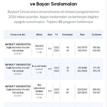
ve Başarı Sıralamaları
Bayburt Üniversitesi
üniversitesine ait
önlisans
programlarının
2026 taban puanları, başarı sıralamaları ve kontenjan bilgileri
aşağıda sunulmuştur. Toplam
40
program listeleniyor
Üniversite Adı
Bölüm
Alan
Yıl
Kontenjan
Puan
Sıralama
BAYBURT ÜNİVERSİTESİ
Anestezi
Sağlık Hizmetleri Meslek
2025
40
343,76979
439.366
Ücretsiz
TYT
Yüksekokulu
2024
40
343,51104
455.340
(2 Yıllık)
BAYBURT
BAYBURT ÜNİVERSİTESİ
İlk ve Acil Yardım
Sağlık Hizmetleri Meslek
2025
40
339,38488
471.158
Ücretsiz
TYT
Yüksekokulu
2024
70
326,55232
591.278
(2 Yıllık)
BAYBURT
Tıbbi
BAYBURT ÜNİVERSİTESİ
Laboratuvar
Sağlık Hizmetleri Meslek
2025
50
323,92345
598.546
Teknikleri
TYT
Yüksekokulu
2024
80
309,33290
769.527
Ücretsiz
BAYBURT
(2 Yıllık)