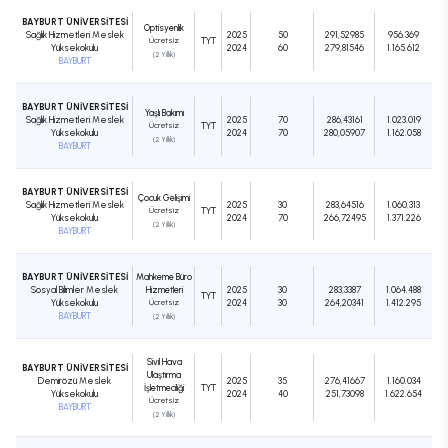
BAYBURT ÜNİVERSİTESİ
Optisyenlik
Sağlık Hizmetleri Meslek
2025
50
291,52985
956.369
Ücretsiz
TYT
Yüksekokulu
2024
60
279,81546
1.165.612
(2 Yıllık)
BAYBURT
BAYBURT ÜNİVERSİTESİ
Yaşlı Bakımı
Sağlık Hizmetleri Meslek
2025
70
286,43161
1.023.019
Ücretsiz
TYT
Yüksekokulu
2024
70
280,05907
1.162.058
(2 Yıllık)
BAYBURT
BAYBURT ÜNİVERSİTESİ
Çocuk Gelişimi
Sağlık Hizmetleri Meslek
2025
30
283,64516
1.060.313
Ücretsiz
TYT
Yüksekokulu
2024
70
266,72495
1.371.226
(2 Yıllık)
BAYBURT
BAYBURT ÜNİVERSİTESİ
Mahkeme Büro
Sosyal Bilimler Meslek
Hizmetleri
2025
30
283,3387
1.064.488
TYT
Yüksekokulu
Ücretsiz
2024
30
264,20341
1.412.295
BAYBURT
(2 Yıllık)
Sivil Hava
BAYBURT ÜNİVERSİTESİ
Ulaştırma
Demirözü Meslek
2025
35
276,41667
1.160.034
İşletmeciliği
TYT
Yüksekokulu
2024
40
251,73098
1.622.654
Ücretsiz
BAYBURT
(2 Yıllık)