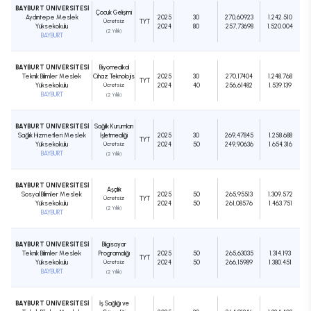
BAYBURT ÜNİVERSİTESİ
Çocuk Gelişimi
Aydıntepe Meslek
2025
30
270,60923
1.242.510
Ücretsiz
TYT
Yüksekokulu
2024
80
257,73698
1.520.004
(2 Yıllık)
BAYBURT
BAYBURT ÜNİVERSİTESİ
Biyomedikal
Teknik Bilimler Meslek
Cihaz Teknolojisi
2025
30
270,17404
1.248.768
TYT
Yüksekokulu
Ücretsiz
2024
40
256,61482
1.539.139
BAYBURT
(2 Yıllık)
BAYBURT ÜNİVERSİTESİ
Sağlık Kurumları
Sağlık Hizmetleri Meslek
İşletmeciliği
2025
30
269,47845
1.258.688
TYT
Yüksekokulu
Ücretsiz
2024
50
249,90636
1.654.316
BAYBURT
(2 Yıllık)
BAYBURT ÜNİVERSİTESİ
Aşçılık
Sosyal Bilimler Meslek
2025
50
265,95513
1.309.572
Ücretsiz
TYT
Yüksekokulu
2024
50
261,08576
1.463.751
(2 Yıllık)
BAYBURT
BAYBURT ÜNİVERSİTESİ
Bilgisayar
Teknik Bilimler Meslek
Programcılığı
2025
50
265,63035
1.314.193
TYT
Yüksekokulu
Ücretsiz
2024
50
266,15989
1.380.451
BAYBURT
(2 Yıllık)
BAYBURT ÜNİVERSİTESİ
İş Sağlığı ve