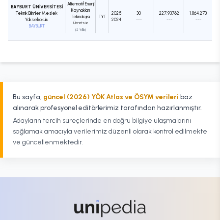
Alternatif Enerji
BAYBURT ÜNİVERSİTESİ
Kaynakları
Teknik Bilimler Meslek
2025
30
227,93762
1.864.273
Teknolojisi
TYT
Yüksekokulu
2024
---
---
---
Ücretsiz
BAYBURT
(2 Yıllık)
Bu sayfa,
güncel (2026) YÖK Atlas ve ÖSYM verileri
baz
alınarak profesyonel editörlerimiz tarafından hazırlanmıştır.
Adayların tercih süreçlerinde en doğru bilgiye ulaşmalarını
sağlamak amacıyla verilerimiz düzenli olarak kontrol edilmekte
ve güncellenmektedir.