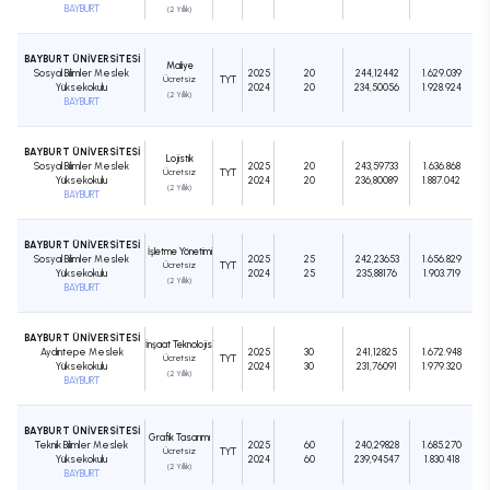
BAYBURT
(2 Yıllık)
BAYBURT ÜNİVERSİTESİ
Maliye
Sosyal Bilimler Meslek
2025
20
244,12442
1.629.039
Ücretsiz
TYT
Yüksekokulu
2024
20
234,50056
1.928.924
(2 Yıllık)
BAYBURT
BAYBURT ÜNİVERSİTESİ
Lojistik
Sosyal Bilimler Meslek
2025
20
243,59733
1.636.868
Ücretsiz
TYT
Yüksekokulu
2024
20
236,80089
1.887.042
(2 Yıllık)
BAYBURT
BAYBURT ÜNİVERSİTESİ
İşletme Yönetimi
Sosyal Bilimler Meslek
2025
25
242,23653
1.656.829
Ücretsiz
TYT
Yüksekokulu
2024
25
235,88176
1.903.719
(2 Yıllık)
BAYBURT
BAYBURT ÜNİVERSİTESİ
İnşaat Teknolojisi
Aydıntepe Meslek
2025
30
241,12825
1.672.948
Ücretsiz
TYT
Yüksekokulu
2024
30
231,76091
1.979.320
(2 Yıllık)
BAYBURT
BAYBURT ÜNİVERSİTESİ
Grafik Tasarımı
Teknik Bilimler Meslek
2025
60
240,29828
1.685.270
Ücretsiz
TYT
Yüksekokulu
2024
60
239,94547
1.830.418
(2 Yıllık)
BAYBURT