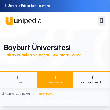
Ücretsiz Pdfler İçin
Tıklayınız
Bayburt Üniversitesi
Taban Puanları Ve Başarı Sıralaması 2026
Genel
Sıralamalar
Ücretler & Burslar
/
Üniversiteler
/
Bayburt Üniversitesi
/
Taban Puanları ve Başarı Sıralaması
2025 YÖK Atlas verilerine göre güncellendi.