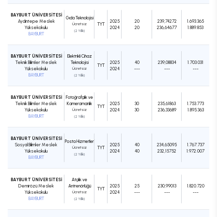
BAYBURT ÜNİVERSİTESİ
Gıda Teknolojisi
Aydıntepe Meslek
2025
20
239,74272
1.693.365
Ücretsiz
TYT
Yüksekokulu
2024
20
236,64677
1.889.853
(2 Yıllık)
BAYBURT
BAYBURT ÜNİVERSİTESİ
Elektrikli Cihaz
Teknik Bilimler Meslek
Teknolojisi
2025
40
239,08834
1.703.031
TYT
Yüksekokulu
Ücretsiz
2024
---
---
---
BAYBURT
(2 Yıllık)
BAYBURT ÜNİVERSİTESİ
Fotoğrafçılık ve
Teknik Bilimler Meslek
Kameramanlık
2025
30
235,61863
1.753.773
TYT
Yüksekokulu
Ücretsiz
2024
30
236,33689
1.895.363
BAYBURT
(2 Yıllık)
BAYBURT ÜNİVERSİTESİ
Posta Hizmetleri
Sosyal Bilimler Meslek
2025
40
234,65095
1.767.737
Ücretsiz
TYT
Yüksekokulu
2024
40
232,15752
1.972.007
(2 Yıllık)
BAYBURT
BAYBURT ÜNİVERSİTESİ
Atçılık ve
Demirözü Meslek
Antrenörlüğü
2025
25
230,99013
1.820.720
TYT
Yüksekokulu
Ücretsiz
2024
---
---
---
BAYBURT
(2 Yıllık)