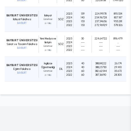
BAYBURT
2022
60
220,81138
1.149.026
2025
139
224,99178
893.534
BAYBURT ÜNİVERSİTESİ
İlahiyat
2024
140
254,96728
807.187
İlahiyat Fakültesi
Ücretsiz
SÖZ
2023
153
237,34656
955.281
BAYBURT
(4 Yıllık)
2022
153
272,96929
578.326
Yeni Medya ve
2025
30
224,64722
896.479
BAYBURT ÜNİVERSİTESİ
İletişim
2024
---
---
...
Sanat ve Tasarım Fakültesi
SÖZ
Ücretsiz
2023
---
---
---
BAYBURT
2022
---
---
---
(4 Yıllık)
İngilizce
2025
40
388,84222
26.174
BAYBURT ÜNİVERSİTESİ
Öğretmenliği
2024
40
388,25730
29.410
Eğitim Fakültesi
DIL
Ücretsiz
2023
60
382,62544
35.672
BAYBURT
2022
60
387,36190
28.305
(4 Yıllık)