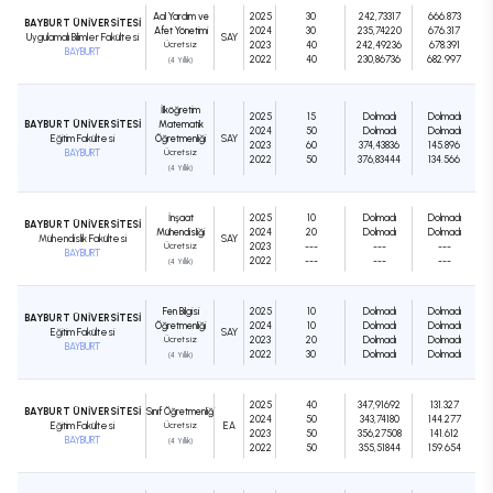
Acil Yardım ve
2025
30
242,73317
666.873
BAYBURT ÜNİVERSİTESİ
Afet Yönetimi
2024
30
235,74220
676.317
Uygulamalı Bilimler Fakültesi
SAY
Ücretsiz
2023
40
242,49236
678.391
BAYBURT
2022
40
230,86736
682.997
(4 Yıllık)
İlköğretim
2025
15
Dolmadı
Dolmadı
BAYBURT ÜNİVERSİTESİ
Matematik
2024
50
Dolmadı
Dolmadı
Eğitim Fakültesi
Öğretmenliği
SAY
2023
60
374,43836
145.896
BAYBURT
Ücretsiz
2022
50
376,83444
134.566
(4 Yıllık)
İnşaat
2025
10
Dolmadı
Dolmadı
BAYBURT ÜNİVERSİTESİ
Mühendisliği
2024
20
Dolmadı
Dolmadı
Mühendislik Fakültesi
SAY
Ücretsiz
2023
---
---
---
BAYBURT
2022
---
---
---
(4 Yıllık)
Fen Bilgisi
2025
10
Dolmadı
Dolmadı
BAYBURT ÜNİVERSİTESİ
Öğretmenliği
2024
10
Dolmadı
Dolmadı
Eğitim Fakültesi
SAY
Ücretsiz
2023
20
Dolmadı
Dolmadı
BAYBURT
2022
30
Dolmadı
Dolmadı
(4 Yıllık)
2025
40
347,91692
131.327
BAYBURT ÜNİVERSİTESİ
Sınıf Öğretmenliği
2024
50
343,74180
144.277
Eğitim Fakültesi
Ücretsiz
EA
2023
50
356,27508
141.612
BAYBURT
(4 Yıllık)
2022
50
355,51844
159.654