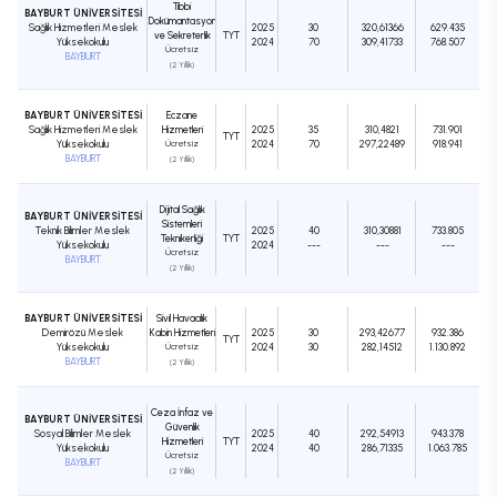
Tıbbi
BAYBURT ÜNİVERSİTESİ
Dokümantasyon
Sağlık Hizmetleri Meslek
2025
30
320,61366
629.435
ve Sekreterlik
TYT
Yüksekokulu
2024
70
309,41733
768.507
Ücretsiz
BAYBURT
(2 Yıllık)
BAYBURT ÜNİVERSİTESİ
Eczane
Sağlık Hizmetleri Meslek
Hizmetleri
2025
35
310,4821
731.901
TYT
Yüksekokulu
Ücretsiz
2024
70
297,22489
918.941
BAYBURT
(2 Yıllık)
Dijital Sağlık
BAYBURT ÜNİVERSİTESİ
Sistemleri
Teknik Bilimler Meslek
2025
40
310,30881
733.805
Teknikerliği
TYT
Yüksekokulu
2024
---
---
---
Ücretsiz
BAYBURT
(2 Yıllık)
BAYBURT ÜNİVERSİTESİ
Sivil Havacılık
Demirözü Meslek
Kabin Hizmetleri
2025
30
293,42677
932.386
TYT
Yüksekokulu
Ücretsiz
2024
30
282,14512
1.130.892
BAYBURT
(2 Yıllık)
Ceza İnfaz ve
BAYBURT ÜNİVERSİTESİ
Güvenlik
Sosyal Bilimler Meslek
2025
40
292,54913
943.378
Hizmetleri
TYT
Yüksekokulu
2024
40
286,71335
1.063.785
Ücretsiz
BAYBURT
(2 Yıllık)