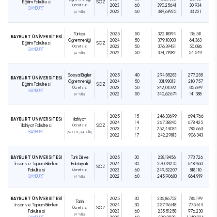
Eğitim Fakültesi
SÖZ
Ücretsiz
2023
60
390,25641
30.934
BAYBURT
2022
60
389,61925
33.221
(4 Yıllık)
Türkçe
2025
50
322,18394
136.511
BAYBURT ÜNİVERSİTESİ
Öğretmenliği
2024
50
379,10303
64.363
Eğitim Fakültesi
SÖZ
Ücretsiz
2023
50
376,39431
50.086
BAYBURT
2022
50
374,71982
54.549
(4 Yıllık)
Sosyal Bilgiler
2025
40
294,85283
277.285
BAYBURT ÜNİVERSİTESİ
Öğretmenliği
2024
50
331,98013
210.757
Eğitim Fakültesi
SÖZ
Ücretsiz
2023
50
342,01592
135.699
BAYBURT
2022
50
340,62674
141.388
(4 Yıllık)
2025
15
246,33699
694.766
BAYBURT ÜNİVERSİTESİ
İlahiyat
2024
14
267,38340
678.425
İlahiyat Fakültesi
Ücretsiz
SÖZ
2023
17
252,44034
785.663
BAYBURT
(M.T.O.K.) (4 Yıllık)
2022
17
242,29813
906.343
BAYBURT ÜNİVERSİTESİ
Türk Dili ve
2025
30
238,18456
773.726
İnsan ve Toplum Bilimleri
Edebiyatı
2024
30
270,34210
648.960
SÖZ
Fakültesi
Ücretsiz
2023
60
249,52207
818.110
BAYBURT
2022
60
245,90683
864.919
(4 Yıllık)
BAYBURT ÜNİVERSİTESİ
2025
30
236,86752
786.199
Tarih
İnsan ve Toplum Bilimleri
2024
30
257,96148
775.614
Ücretsiz
SÖZ
Fakültesi
2023
60
235,51258
976.230
(4 Yıllık)