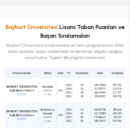
Bayburt Üniversitesi
Lisans
Taban Puanları ve
Başarı Sıralamaları
Bayburt Üniversitesi
üniversitesine ait
lisans
programlarının 2026
taban puanları, başarı sıralamaları ve kontenjan bilgileri aşağıda
sunulmuştur. Toplam
26
program listeleniyor
Üniversite Adı
Bölüm
Alan
Yıl
Kontenjan
Puan
Sıralama
2025
50
344,23664
185.705
BAYBURT ÜNİVERSİTESİ
Hemşirelik
2024
50
317,39375
215.076
Sağlık Bilimleri Fakültesi
Ücretsiz
SAY
2023
50
336,64464
217.757
BAYBURT
(4 Yıllık)
2022
40
333,06915
208.752
Beslenme ve
2025
27
282,89708
380.666
BAYBURT ÜNİVERSİTESİ
Diyetetik
2024
30
267,59384
406.149
Sağlık Bilimleri Fakültesi
SAY
Ücretsiz
2023
80
276,86647
431.314
BAYBURT
2022
80
280,97877
359.956
(4 Yıllık)