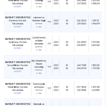
Teknik Bilimler Meslek
Güvenliği
2025
30
264,91846
1.324.402
TYT
Yüksekokulu
Ücretsiz
2024
50
247,39103
1.698.264
BAYBURT
(2 Yıllık)
BAYBURT ÜNİVERSİTESİ
Laborant ve
Demirözü Meslek
Veteriner Sağlık
2025
40
262,52261
1.359.311
TYT
Yüksekokulu
Ücretsiz
2024
40
259,10615
1.496.879
BAYBURT
(2 Yıllık)
Çocuk Koruma
BAYBURT ÜNİVERSİTESİ
ve Bakım
Aydıntepe Meslek
2025
40
261,55323
1.373.506
Hizmetleri
TYT
Yüksekokulu
2024
40
252,81697
1.604.062
Ücretsiz
BAYBURT
(2 Yıllık)
Büro Yönetimi ve
BAYBURT ÜNİVERSİTESİ
Yönetici
Sosyal Bilimler Meslek
2025
30
260,75318
1.385.232
Asistanlığı
TYT
Yüksekokulu
2024
30
244,34734
1.751.930
Ücretsiz
BAYBURT
(2 Yıllık)
BAYBURT ÜNİVERSİTESİ
Özel Güvenlik
Teknik Bilimler Meslek
ve Koruma
2025
40
257,73052
1.429.433
TYT
Yüksekokulu
Ücretsiz
2024
40
252,18438
1.614.890
BAYBURT
(2 Yıllık)
BAYBURT ÜNİVERSİTESİ
Bankacılık ve