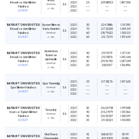
İktisat
İktisadi ve İdari Bilimler
2024
25
209,88923
1.387.096
Ücretsiz
EA
Fakültesi
2023
---
---
---
(4 Yıllık)
BAYBURT
2022
---
---
---
BAYBURT ÜNİVERSİTESİ
Siyaset Bilimi ve
2025
50
224,13886
1.110.390
İktisadi ve İdari Bilimler
Kamu Yönetimi
2024
70
217,32285
1.284.541
EA
Fakültesi
Ücretsiz
2023
60
218,79522
1.303.123
BAYBURT
2022
60
212,72114
1.391.654
(4 Yıllık)
Uluslararası
BAYBURT ÜNİVERSİTESİ
2025
40
219,9579
1.157.241
Ticaret ve
İktisadi ve İdari Bilimler
2024
40
213,15876
1.342.646
İşletmecilik
EA
Fakültesi
2023
30
219,92742
1.287.049
Ücretsiz
BAYBURT
2022
20
218,01317
1.316.896
(4 Yıllık)
2025
55
217,18276
1.187.628
BAYBURT ÜNİVERSİTESİ
Spor Yöneticiliği
2024
---
---
...
Spor Bilimleri Fakültesi
Ücretsiz
EA
2023
---
---
---
BAYBURT
(4 Yıllık)
2022
---
---
---
BAYBURT ÜNİVERSİTESİ
2025
30
216,04758
1.199.858
Sosyoloji
İnsan ve Toplum Bilimleri
2024
40
215,27479
1.313.366
Ücretsiz
EA
Fakültesi
2023
40
216,92287
1.330.019
(4 Yıllık)
BAYBURT
2022
35
211,32023
1.410.853
Okul Öncesi
2025
42
368,36721
30.191
BAYBURT ÜNİVERSİTESİ
Öğretmenliği
2024
50
403,31303
28.186