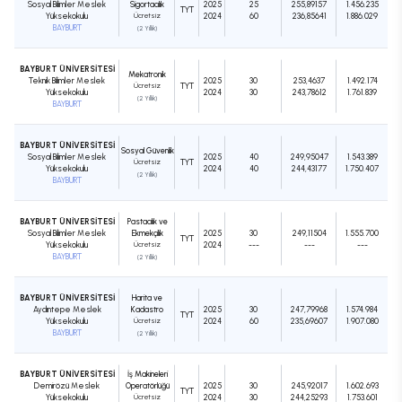
Sosyal Bilimler Meslek
Sigortacılık
2025
25
255,89157
1.456.235
TYT
Yüksekokulu
Ücretsiz
2024
60
236,85641
1.886.029
BAYBURT
(2 Yıllık)
BAYBURT ÜNİVERSİTESİ
Mekatronik
Teknik Bilimler Meslek
2025
30
253,4637
1.492.174
Ücretsiz
TYT
Yüksekokulu
2024
30
243,78612
1.761.839
(2 Yıllık)
BAYBURT
BAYBURT ÜNİVERSİTESİ
Sosyal Güvenlik
Sosyal Bilimler Meslek
2025
40
249,95047
1.543.389
Ücretsiz
TYT
Yüksekokulu
2024
40
244,43177
1.750.407
(2 Yıllık)
BAYBURT
BAYBURT ÜNİVERSİTESİ
Pastacılık ve
Sosyal Bilimler Meslek
Ekmekçilik
2025
30
249,11504
1.555.700
TYT
Yüksekokulu
Ücretsiz
2024
---
---
---
BAYBURT
(2 Yıllık)
BAYBURT ÜNİVERSİTESİ
Harita ve
Aydıntepe Meslek
Kadastro
2025
30
247,79968
1.574.984
TYT
Yüksekokulu
Ücretsiz
2024
60
235,69607
1.907.080
BAYBURT
(2 Yıllık)
BAYBURT ÜNİVERSİTESİ
İş Makineleri
Demirözü Meslek
Operatörlüğü
2025
30
245,92017
1.602.693
TYT
Yüksekokulu
Ücretsiz
2024
30
244,25293
1.753.601