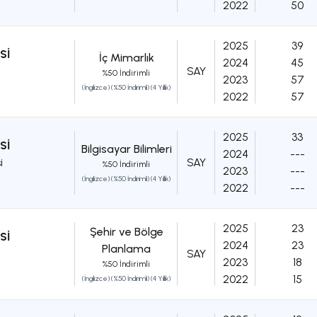
2022
50
2025
39
Sİ
İç Mimarlık
2024
45
SAY
%50 İndirimli
2023
57
(İngilizce) (%50 İndirimli) (4 Yıllık)
2022
57
2025
33
Sİ
Bilgisayar Bilimleri
2024
---
i
SAY
%50 İndirimli
2023
---
(İngilizce) (%50 İndirimli) (4 Yıllık)
2022
---
2025
23
Şehir ve Bölge
Sİ
2024
23
Planlama
SAY
2023
18
%50 İndirimli
2022
15
(İngilizce) (%50 İndirimli) (4 Yıllık)