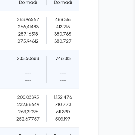
Dolmadı
Dolmadı
263,96567
488.316
266,41483
413.215
287,16518
380.765
275,94612
380.727
235,50688
746.313
---
...
---
---
---
---
200,03395
1.152.476
232,86649
710.773
263,31096
511.390
252,67757
503.197