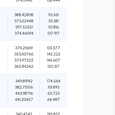
374,10148
138.444
388,42808
113.561
373,52448
113.381
397,52551
113.816
374,46094
137.917
374,21669
133.377
353,60766
142.222
373,97222
146.607
365,84262
150.317
349,89142
174.564
382,75156
101.893
443,98716
63.723
441,20457
64.487
340,4242
193.837