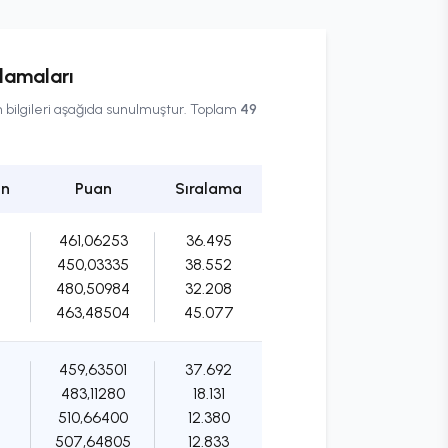
lamaları
n bilgileri aşağıda sunulmuştur. Toplam
49
an
Puan
Sıralama
461,06253
36.495
450,03335
38.552
480,50984
32.208
463,48504
45.077
459,63501
37.692
483,11280
18.131
510,66400
12.380
507,64805
12.833