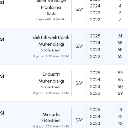
Şehir ve Bölge
Sİ
2024
4
Planlama
SAY
2023
7
Burslu
2022
7
(İngilizce) (Burslu) (4 Yıllık)
2025
61
Elektrik-Elektronik
Sİ
2024
58
Mühendisliği
SAY
2023
68
%50 İndirimli
2022
62
(İngilizce) (%50 İndirimli) (4 Yıllık)
2025
59
Endüstri
Sİ
2024
53
Mühendisliği
SAY
2023
60
%50 İndirimli
2022
59
(İngilizce) (%50 İndirimli) (4 Yıllık)
2025
18
Sİ
Mimarlık
2024
42
SAY
%50 İndirimli
2023
42
(İngilizce) (%50 İndirimli) (4 Yıllık)