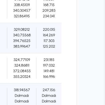
338,45109
168.715
340,30457
209.283
321,86495
234.041
329,08212
220.015
340,75568
164.269
394,76525
117.303
383,99647
125.202
324,77109
231.185
324,86811
197.032
372,08455
149.481
355,20324
166.996
318,94567
247.156
Dolmadı
Dolmadı
Dolmadı
Dolmadı