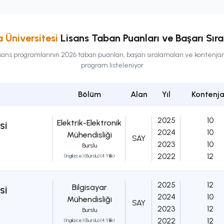
 Üniversitesi
Lisans
Taban Puanları ve Başarı Sıra
isans
programlarının 2026 taban puanları, başarı sıralamaları ve kontenja
program listeleniyor
Bölüm
Alan
Yıl
Kontenj
2025
10
Elektrik-Elektronik
Sİ
2024
10
Mühendisliği
SAY
2023
10
Burslu
2022
12
(İngilizce) (Burslu) (4 Yıllık)
2025
12
Bilgisayar
Sİ
2024
10
Mühendisliği
SAY
2023
12
Burslu
2022
12
(İngilizce) (Burslu) (4 Yıllık)