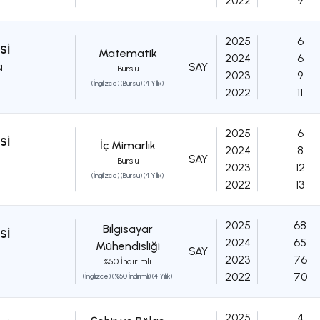
2022
9
2025
6
Sİ
Matematik
2024
6
i
SAY
Burslu
2023
9
(İngilizce) (Burslu) (4 Yıllık)
2022
11
2025
6
Sİ
İç Mimarlık
2024
8
SAY
Burslu
2023
12
(İngilizce) (Burslu) (4 Yıllık)
2022
13
2025
68
Bilgisayar
Sİ
2024
65
Mühendisliği
SAY
2023
76
%50 İndirimli
2022
70
(İngilizce) (%50 İndirimli) (4 Yıllık)
2025
4