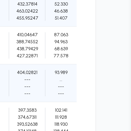
432,37814
52.330
463,02422
46.638
455,95247
51.407
410,04647
87.063
388,74552
94.963
438,79429
68.639
427,22871
77.578
404,02821
93.989
---
...
---
---
---
---
397,3583
102.141
374,67311
111.928
393,52638
118.930