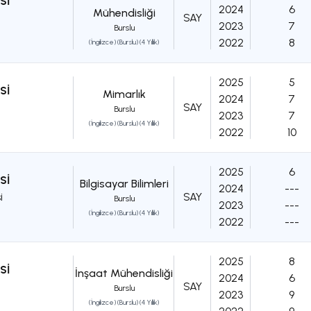
Sİ
2024
6
Mühendisliği
SAY
2023
7
Burslu
2022
8
(İngilizce) (Burslu) (4 Yıllık)
2025
5
Sİ
Mimarlık
2024
7
SAY
Burslu
2023
7
(İngilizce) (Burslu) (4 Yıllık)
2022
10
2025
6
Sİ
Bilgisayar Bilimleri
2024
---
i
SAY
Burslu
2023
---
(İngilizce) (Burslu) (4 Yıllık)
2022
---
2025
8
Sİ
İnşaat Mühendisliği
2024
6
SAY
Burslu
2023
9
(İngilizce) (Burslu) (4 Yıllık)