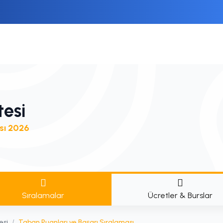
tesi
sı 2026
Sıralamalar
Ücretler & Burslar
esi
/
Taban Puanları ve Başarı Sıralaması