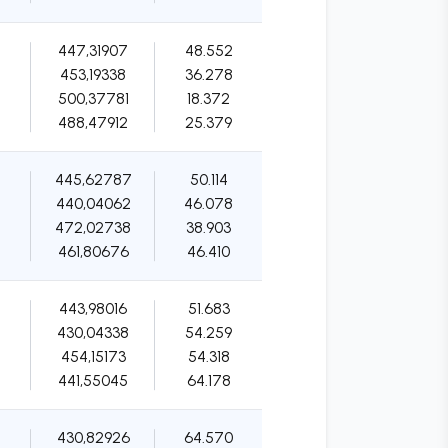
447,31907
48.552
453,19338
36.278
500,37781
18.372
488,47912
25.379
445,62787
50.114
440,04062
46.078
472,02738
38.903
461,80676
46.410
443,98016
51.683
430,04338
54.259
454,15173
54.318
441,55045
64.178
430,82926
64.570