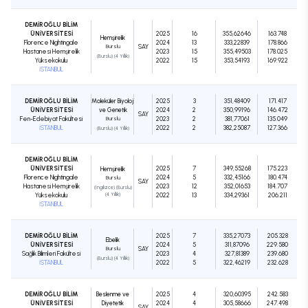
DEMİROĞLU BİLİM
ÜNİVERSİTESİ
2025
16
355,62646
163.748
Hemşirelik
Florence Nightingale
2024
13
333,22839
178.866
Burslu
SAY
Hastanesi Hemşirelik
2023
15
355,49503
178.025
(Burslu) (4 Yıllık)
Yüksekokulu
2022
15
353,54193
169.922
İSTANBUL
DEMİROĞLU BİLİM
Moleküler Biyoloji
2025
3
351,48409
171.417
ÜNİVERSİTESİ
ve Genetik
2024
2
350,99196
146.472
SAY
Fen-Edebiyat Fakültesi
Burslu
2023
2
381,77061
135.049
İSTANBUL
2022
2
382,25087
127.366
(Burslu) (4 Yıllık)
DEMİROĞLU BİLİM
ÜNİVERSİTESİ
2025
7
349,55268
175.223
Hemşirelik
Florence Nightingale
2024
5
332,45166
180.474
Burslu
SAY
Hastanesi Hemşirelik
2023
12
352,01653
184.707
(İngilizce) (Burslu)
Yüksekokulu
(4 Yıllık)
2022
13
334,29361
206.211
İSTANBUL
DEMİROĞLU BİLİM
2025
7
335,27073
205.328
Ebelik
ÜNİVERSİTESİ
2024
5
311,87096
229.580
Burslu
SAY
Sağlık Bilimleri Fakültesi
2023
4
327,81389
239.680
(Burslu) (4 Yıllık)
İSTANBUL
2022
5
322,46219
232.628
DEMİROĞLU BİLİM
Beslenme ve
2025
4
320,60395
242.583
ÜNİVERSİTESİ
Diyetetik
2024
4
305,58666
247.498
SAY