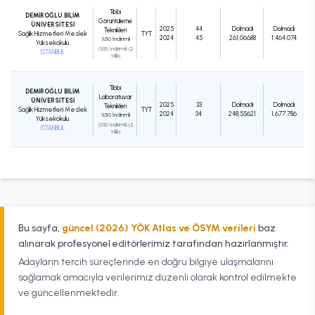
Tıbbi
DEMİROĞLU BİLİM
Görüntüleme
ÜNİVERSİTESİ
2025
44
Dolmadı
Dolmadı
Teknikleri
Sağlık Hizmetleri Meslek
TYT
2024
45
261,06688
1.464.074
%50 İndirimli
Yüksekokulu
(%50 İndirimli) (2
İSTANBUL
Yıllık)
Tıbbi
DEMİROĞLU BİLİM
Laboratuvar
ÜNİVERSİTESİ
2025
33
Dolmadı
Dolmadı
Teknikleri
Sağlık Hizmetleri Meslek
TYT
2024
34
248,55621
1.677.786
%50 İndirimli
Yüksekokulu
(%50 İndirimli) (2
İSTANBUL
Yıllık)
Bu sayfa,
güncel (2026) YÖK Atlas ve ÖSYM verileri
baz
alınarak profesyonel editörlerimiz tarafından hazırlanmıştır.
Adayların tercih süreçlerinde en doğru bilgiye ulaşmalarını
sağlamak amacıyla verilerimiz düzenli olarak kontrol edilmekte
ve güncellenmektedir.