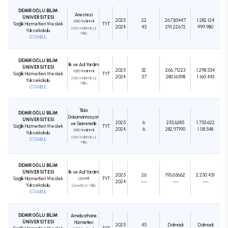
DEMİROĞLU BİLİM
Anestezi
ÜNİVERSİTESİ
2025
22
267,85447
1.282.124
%50 İndirimli
Sağlık Hizmetleri Meslek
TYT
2024
45
291,22672
999.980
(%50 İndirimli) (2
Yüksekokulu
Yıllık)
İSTANBUL
DEMİROĞLU BİLİM
İlk ve Acil Yardım
ÜNİVERSİTESİ
2025
32
266,71223
1.298.554
%50 İndirimli
Sağlık Hizmetleri Meslek
TYT
2024
57
280,16598
1.160.443
(%50 İndirimli) (2
Yüksekokulu
Yıllık)
İSTANBUL
Tıbbi
DEMİROĞLU BİLİM
Dokümantasyon
ÜNİVERSİTESİ
2025
6
235,6285
1.753.622
ve Sekreterlik
Sağlık Hizmetleri Meslek
TYT
2024
6
282,97190
1.118.548
%50 İndirimli
Yüksekokulu
(%50 İndirimli) (2
İSTANBUL
Yıllık)
DEMİROĞLU BİLİM
ÜNİVERSİTESİ
İlk ve Acil Yardım
2025
26
193,65662
2.250.451
Sağlık Hizmetleri Meslek
Ücretli
TYT
2024
---
---
---
Yüksekokulu
(Ücretli) (2 Yıllık)
İSTANBUL
DEMİROĞLU BİLİM
Ameliyathane
ÜNİVERSİTESİ
Hizmetleri
2025
45
Dolmadı
Dolmadı