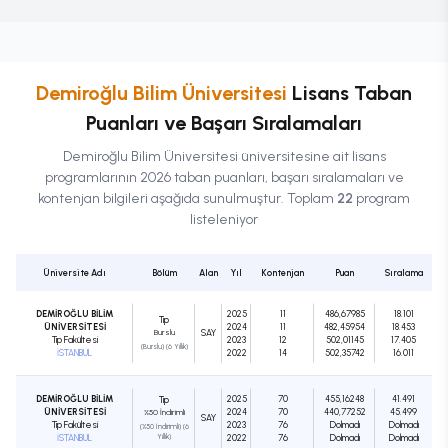
Demiroğlu Bilim Üniversitesi
Lisans
Taban
Puanları ve Başarı Sıralamaları
Demiroğlu Bilim Üniversitesi
üniversitesine ait
lisans
programlarının 2026 taban puanları, başarı sıralamaları ve
kontenjan bilgileri aşağıda sunulmuştur. Toplam
22
program
listeleniyor
Üniversite Adı
Bölüm
Alan
Yıl
Kontenjan
Puan
Sıralama
DEMİROĞLU BİLİM
2025
11
486,67985
18.101
Tıp
ÜNİVERSİTESİ
2024
11
482,45954
18.453
Burslu
SAY
Tıp Fakültesi
2023
12
502,01145
17.405
(Burslu) (6 Yıllık)
İSTANBUL
2022
14
502,35742
16.011
DEMİROĞLU BİLİM
2025
70
455,16248
41.491
Tıp
ÜNİVERSİTESİ
2024
70
440,77252
45.499
%50 İndirimli
SAY
Tıp Fakültesi
2023
76
Dolmadı
Dolmadı
(%50 İndirimli) (6
İSTANBUL
Yıllık)
2022
76
Dolmadı
Dolmadı