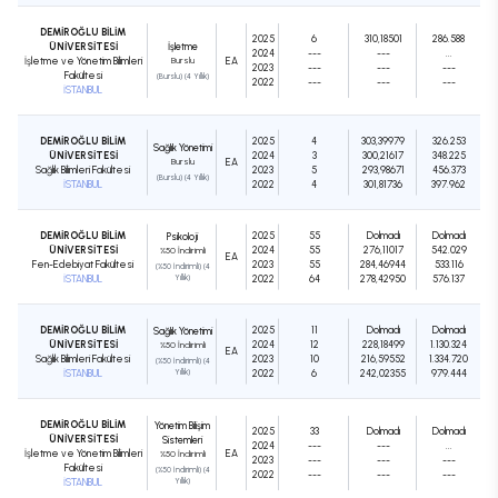
DEMİROĞLU BİLİM
2025
6
310,18501
286.588
ÜNİVERSİTESİ
İşletme
2024
---
---
...
İşletme ve Yönetim Bilimleri
Burslu
EA
2023
---
---
---
Fakültesi
(Burslu) (4 Yıllık)
2022
---
---
---
İSTANBUL
DEMİROĞLU BİLİM
2025
4
303,39979
326.253
Sağlık Yönetimi
ÜNİVERSİTESİ
2024
3
300,21617
348.225
Burslu
EA
Sağlık Bilimleri Fakültesi
2023
5
293,98671
456.373
(Burslu) (4 Yıllık)
İSTANBUL
2022
4
301,81736
397.962
DEMİROĞLU BİLİM
2025
55
Dolmadı
Dolmadı
Psikoloji
ÜNİVERSİTESİ
2024
55
276,11017
542.029
%50 İndirimli
EA
Fen-Edebiyat Fakültesi
2023
55
284,46944
533.116
(%50 İndirimli) (4
İSTANBUL
Yıllık)
2022
64
278,42950
576.137
DEMİROĞLU BİLİM
2025
11
Dolmadı
Dolmadı
Sağlık Yönetimi
ÜNİVERSİTESİ
2024
12
228,18499
1.130.324
%50 İndirimli
EA
Sağlık Bilimleri Fakültesi
2023
10
216,59552
1.334.720
(%50 İndirimli) (4
İSTANBUL
Yıllık)
2022
6
242,02355
979.444
DEMİROĞLU BİLİM
Yönetim Bilişim
2025
33
Dolmadı
Dolmadı
ÜNİVERSİTESİ
Sistemleri
2024
---
---
...
İşletme ve Yönetim Bilimleri
EA
%50 İndirimli
2023
---
---
---
Fakültesi
(%50 İndirimli) (4
2022
---
---
---
İSTANBUL
Yıllık)