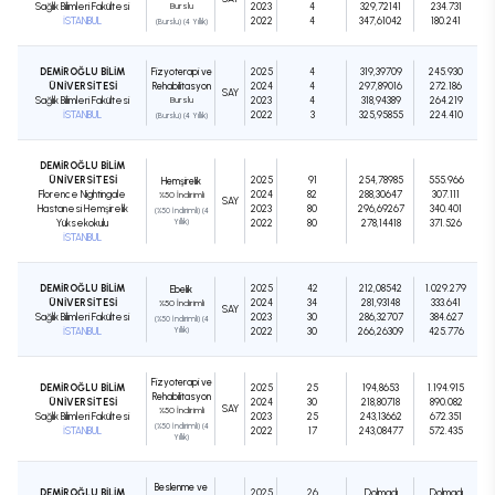
Sağlık Bilimleri Fakültesi
Burslu
2023
4
329,72141
234.731
İSTANBUL
2022
4
347,61042
180.241
(Burslu) (4 Yıllık)
DEMİROĞLU BİLİM
Fizyoterapi ve
2025
4
319,39709
245.930
ÜNİVERSİTESİ
Rehabilitasyon
2024
4
297,89016
272.186
SAY
Sağlık Bilimleri Fakültesi
Burslu
2023
4
318,94389
264.219
İSTANBUL
2022
3
325,95855
224.410
(Burslu) (4 Yıllık)
DEMİROĞLU BİLİM
ÜNİVERSİTESİ
2025
91
254,78985
555.966
Hemşirelik
Florence Nightingale
2024
82
288,30647
307.111
%50 İndirimli
SAY
Hastanesi Hemşirelik
2023
80
296,69267
340.401
(%50 İndirimli) (4
Yüksekokulu
Yıllık)
2022
80
278,14418
371.526
İSTANBUL
DEMİROĞLU BİLİM
2025
42
212,08542
1.029.279
Ebelik
ÜNİVERSİTESİ
2024
34
281,93148
333.641
%50 İndirimli
SAY
Sağlık Bilimleri Fakültesi
2023
30
286,32707
384.627
(%50 İndirimli) (4
İSTANBUL
Yıllık)
2022
30
266,26309
425.776
Fizyoterapi ve
DEMİROĞLU BİLİM
2025
25
194,8653
1.194.915
Rehabilitasyon
ÜNİVERSİTESİ
2024
30
218,80718
890.082
SAY
%50 İndirimli
Sağlık Bilimleri Fakültesi
2023
25
243,13662
672.351
(%50 İndirimli) (4
İSTANBUL
2022
17
243,08477
572.435
Yıllık)
Beslenme ve
DEMİROĞLU BİLİM
2025
26
Dolmadı
Dolmadı