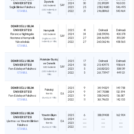
Diyetetik
ÜNİVERSİTESİ
2024
30
212,89289
965.013
SAY
%50 İndirimli
Sağlık Bilimleri Fakültesi
2023
25
258,24680
546.495
(%50 İndirimli) (4
İSTANBUL
2022
21
246,88463
543.464
Yıllık)
DEMİROĞLU BİLİM
ÜNİVERSİTESİ
2025
41
Dolmadı
Dolmadı
Hemşirelik
Florence Nightingale
2024
34
268,59096
400.378
%50 İndirimli
SAY
Hastanesi Hemşirelik
2023
27
284,46590
393.339
(İngilizce) (%50
Yüksekokulu
İndirimli) (4 Yıllık)
2022
27
260,06246
458.565
İSTANBUL
Moleküler Biyoloji
DEMİROĞLU BİLİM
2025
17
Dolmadı
Dolmadı
ve Genetik
ÜNİVERSİTESİ
2024
10
213,40975
958.614
SAY
%50 İndirimli
Fen-Edebiyat Fakültesi
2023
5
263,82020
508.139
(%50 İndirimli) (4
İSTANBUL
2022
5
261,75947
449.121
Yıllık)
DEMİROĞLU BİLİM
2025
9
341,94329
149.758
Psikoloji
ÜNİVERSİTESİ
2024
9
347,70088
132.594
Burslu
EA
Fen-Edebiyat Fakültesi
2023
9
358,04692
136.387
(Burslu) (4 Yıllık)
İSTANBUL
2022
11
361,74653
142.155
DEMİROĞLU BİLİM
Yönetim Bilişim
2025
6
338,09408
162.904
ÜNİVERSİTESİ
Sistemleri
2024
---
---
...
İşletme ve Yönetim Bilimleri
EA
Burslu
2023
---
---
---
Fakültesi
2022
---
---
---
(Burslu) (4 Yıllık)
İSTANBUL