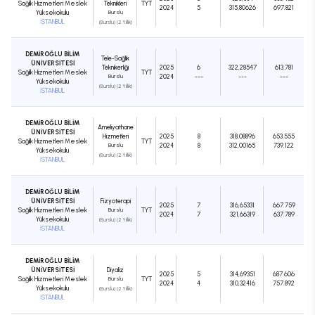
Sağlık Hizmetleri Meslek
Teknikleri
TYT
2024
5
315,80626
697.821
Yüksekokulu
Burslu
İSTANBUL
(Burslu) (2 Yıllık)
DEMİROĞLU BİLİM
Tele-Sağlık
ÜNİVERSİTESİ
Teknikerliği
2025
6
322,28547
613.781
Sağlık Hizmetleri Meslek
TYT
Burslu
2024
---
---
---
Yüksekokulu
(Burslu) (2 Yıllık)
İSTANBUL
DEMİROĞLU BİLİM
Ameliyathane
ÜNİVERSİTESİ
Hizmetleri
2025
8
318,08896
653.555
Sağlık Hizmetleri Meslek
TYT
Burslu
2024
8
312,00165
739.122
Yüksekokulu
(Burslu) (2 Yıllık)
İSTANBUL
DEMİROĞLU BİLİM
ÜNİVERSİTESİ
Fizyoterapi
2025
7
316,65331
667.759
Sağlık Hizmetleri Meslek
Burslu
TYT
2024
7
321,66319
637.789
Yüksekokulu
(Burslu) (2 Yıllık)
İSTANBUL
DEMİROĞLU BİLİM
ÜNİVERSİTESİ
Diyaliz
2025
5
314,69351
687.606
Sağlık Hizmetleri Meslek
Burslu
TYT
2024
4
310,32416
757.892
Yüksekokulu
(Burslu) (2 Yıllık)
İSTANBUL