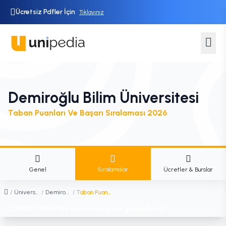
Ücretsiz Pdfler İçin
Tıklayınız
Demiroğlu Bilim Üniversitesi
Taban Puanları Ve Başarı Sıralaması 2026
Genel
Sıralamalar
Ücretler & Burslar
/
Üniversiteler
/
Demiroğlu Bilim Üniversitesi
/
Taban Puanları ve Başarı Sıralaması
2025 YÖK Atlas verilerine göre güncellendi.