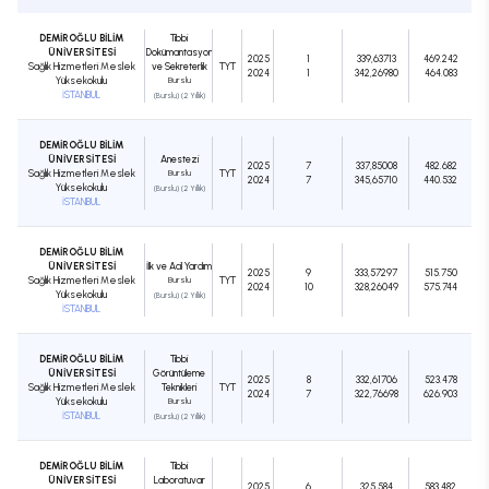
DEMİROĞLU BİLİM
Tıbbi
ÜNİVERSİTESİ
Dokümantasyon
2025
1
339,63713
469.242
Sağlık Hizmetleri Meslek
ve Sekreterlik
TYT
2024
1
342,26980
464.083
Yüksekokulu
Burslu
İSTANBUL
(Burslu) (2 Yıllık)
DEMİROĞLU BİLİM
ÜNİVERSİTESİ
Anestezi
2025
7
337,85008
482.682
Sağlık Hizmetleri Meslek
Burslu
TYT
2024
7
345,65710
440.532
Yüksekokulu
(Burslu) (2 Yıllık)
İSTANBUL
DEMİROĞLU BİLİM
ÜNİVERSİTESİ
İlk ve Acil Yardım
2025
9
333,57297
515.750
Sağlık Hizmetleri Meslek
Burslu
TYT
2024
10
328,26049
575.744
Yüksekokulu
(Burslu) (2 Yıllık)
İSTANBUL
DEMİROĞLU BİLİM
Tıbbi
ÜNİVERSİTESİ
Görüntüleme
2025
8
332,61706
523.478
Sağlık Hizmetleri Meslek
Teknikleri
TYT
2024
7
322,76698
626.903
Yüksekokulu
Burslu
İSTANBUL
(Burslu) (2 Yıllık)
DEMİROĞLU BİLİM
Tıbbi
ÜNİVERSİTESİ
Laboratuvar
2025
6
325,584
583.482