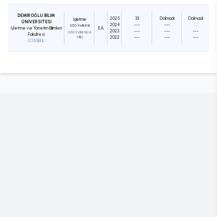
DEMİROĞLU BİLİM
2025
33
Dolmadı
Dolmadı
İşletme
ÜNİVERSİTESİ
2024
---
---
...
%50 İndirimli
İşletme ve Yönetim Bilimleri
EA
2023
---
---
---
(%50 İndirimli) (4
Fakültesi
2022
---
---
---
Yıllık)
İSTANBUL