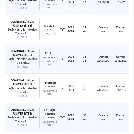
Sağlık Hizmetleri Meslek
TYT
%50 İndirimli
2024
45
238,85638
1.849.992
Yüksekokulu
(%50 İndirimli) (2
İSTANBUL
Yıllık)
DEMİROĞLU BİLİM
ÜNİVERSİTESİ
Anestezi
2025
23
Dolmadı
Dolmadı
Sağlık Hizmetleri Meslek
Ücretli
TYT
2024
---
---
---
Yüksekokulu
(Ücretli) (2 Yıllık)
İSTANBUL
DEMİROĞLU BİLİM
Diyaliz
ÜNİVERSİTESİ
2025
34
Dolmadı
Dolmadı
%50 İndirimli
Sağlık Hizmetleri Meslek
TYT
2024
28
229,68566
2.017.882
(%50 İndirimli) (2
Yüksekokulu
Yıllık)
İSTANBUL
DEMİROĞLU BİLİM
Fizyoterapi
ÜNİVERSİTESİ
2025
43
Dolmadı
Dolmadı
%50 İndirimli
Sağlık Hizmetleri Meslek
TYT
2024
43
237,94772
1.866.449
(%50 İndirimli) (2
Yüksekokulu
Yıllık)
İSTANBUL
DEMİROĞLU BİLİM
Tele-Sağlık
ÜNİVERSİTESİ
Teknikerliği
2025
33
Dolmadı
Dolmadı
Sağlık Hizmetleri Meslek
TYT
%50 İndirimli
2024
---
---
---
Yüksekokulu
(%50 İndirimli) (2
İSTANBUL
Yıllık)