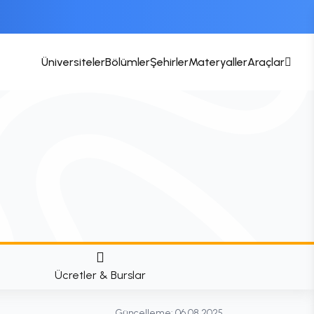
Üniversiteler
Bölümler
Şehirler
Materyaller
Araçlar
Ücretler & Burslar
Güncelleme:
06.08.2025