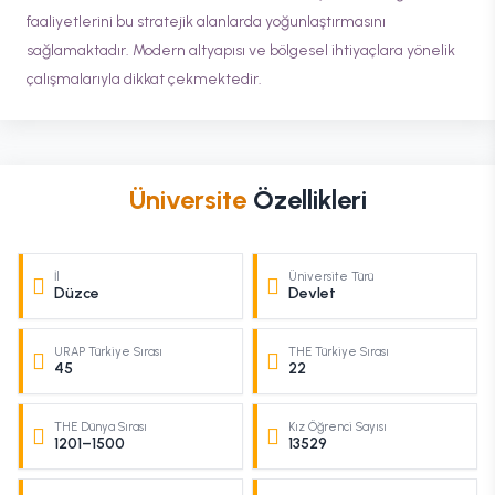
faaliyetlerini bu stratejik alanlarda yoğunlaştırmasını
sağlamaktadır. Modern altyapısı ve bölgesel ihtiyaçlara yönelik
çalışmalarıyla dikkat çekmektedir.
Üniversite
Özellikleri
İl
Üniversite Türü
Düzce
Devlet
URAP Türkiye Sırası
THE Türkiye Sırası
45
22
THE Dünya Sırası
Kız Öğrenci Sayısı
1201–1500
13529