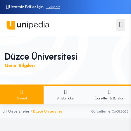
Ücretsiz Pdfler İçin
Tıklayınız
Düzce Üniversitesi
Genel Bilgileri
Genel
Sıralamalar
Ücretler & Burslar
/
Üniversiteler
/
Düzce Üniversitesi
Güncelleme:
06.08.2025