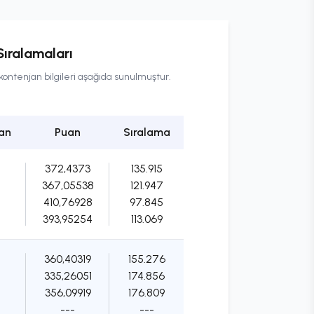
Sıralamaları
kontenjan bilgileri aşağıda sunulmuştur.
an
Puan
Sıralama
372,4373
135.915
367,05538
121.947
410,76928
97.845
393,95254
113.069
360,40319
155.276
335,26051
174.856
356,09919
176.809
---
---