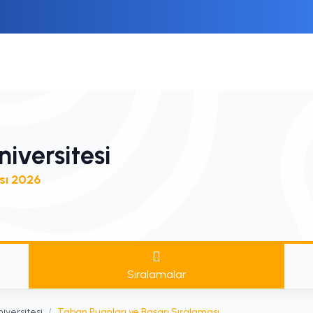
iversitesi
sı 2026
Sıralamalar
iversitesi
/
Taban Puanları ve Başarı Sıralaması