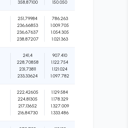
358,87100
150.050
251,79984
786.263
236,66853
1.009.705
236,67637
1.054.305
238,87207
1.021.363
241,4
907.410
228,70858
1.122.754
231,73811
1.121.024
233,33624
1.097.782
222,42605
1.129.584
224,81305
1.178.329
217,13652
1.327.009
216,84730
1.333.486