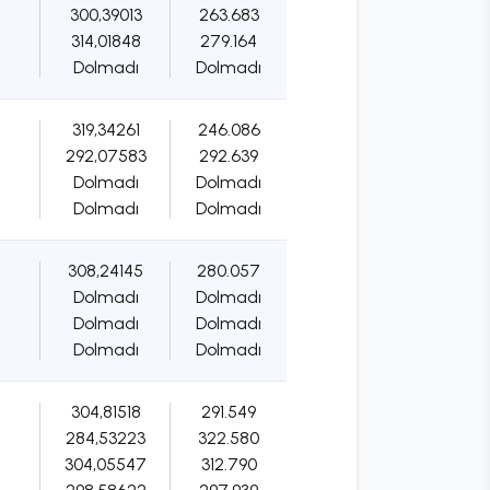
300,39013
263.683
314,01848
279.164
Dolmadı
Dolmadı
319,34261
246.086
292,07583
292.639
Dolmadı
Dolmadı
Dolmadı
Dolmadı
308,24145
280.057
Dolmadı
Dolmadı
Dolmadı
Dolmadı
Dolmadı
Dolmadı
304,81518
291.549
284,53223
322.580
304,05547
312.790