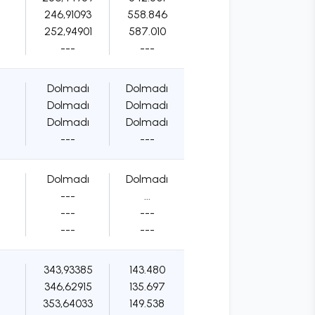
246,91093
558.846
252,94901
587.010
---
---
Dolmadı
Dolmadı
Dolmadı
Dolmadı
Dolmadı
Dolmadı
---
---
Dolmadı
Dolmadı
---
...
---
---
---
---
343,93385
143.480
346,62915
135.697
353,64033
149.538