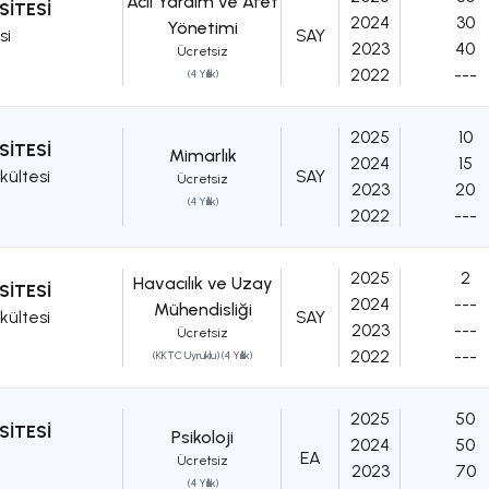
Acil Yardım ve Afet
SİTESİ
2024
30
Yönetimi
si
SAY
2023
40
Ücretsiz
2022
---
(4 Yıllık)
2025
10
SİTESİ
Mimarlık
2024
15
kültesi
SAY
Ücretsiz
2023
20
(4 Yıllık)
2022
---
2025
2
Havacılık ve Uzay
SİTESİ
2024
---
Mühendisliği
kültesi
SAY
2023
---
Ücretsiz
2022
---
(KKTC Uyruklu) (4 Yıllık)
2025
50
SİTESİ
Psikoloji
2024
50
EA
Ücretsiz
2023
70
(4 Yıllık)