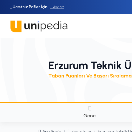
Ücretsiz Pdfler İçin
Tıklayınız
Erzurum Teknik Ün
Taban Puanları Ve Başarı Sıralama
Genel
Ana Sayfa
/
Üniversiteler
/
Erzurum Teknik Ün