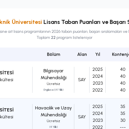
nik Üniversitesi
Lisans
Taban Puanları ve Başarı 
sine ait
lisans
programlarının 2026 taban puanları, başarı sıralamaları ve 
Toplam
22
program listeleniyor
Bölüm
Alan
Yıl
Kontenj
2025
40
Bilgisayar
SİTESİ
2024
40
Mühendisliği
kültesi
SAY
2023
40
Ücretsiz
2022
40
(İngilizce) (4 Yıllık)
2025
35
Havacılık ve Uzay
SİTESİ
2024
35
Mühendisliği
kültesi
SAY
2023
30
Ücretsiz
2022
---
(4 Yıllık)