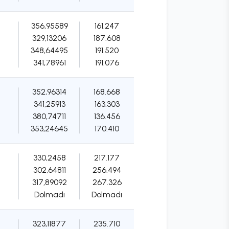
356,95589
161.247
329,13206
187.608
348,64495
191.520
341,78961
191.076
352,96314
168.668
341,25913
163.303
380,74711
136.456
353,24645
170.410
330,2458
217.177
302,64811
256.494
317,89092
267.326
Dolmadı
Dolmadı
323,11877
235.710