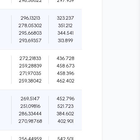
298,58622
297.939
296,13213
323.237
278,05302
351.212
295,66803
344.541
293,69357
313.899
272,21833
436.728
259,28839
458.673
271,97035
458.396
259,38042
462.402
269,5147
452.796
251,09816
521.723
286,33444
384.602
270,98768
402.901
256,44959
542.501