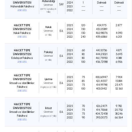
Mühendisliği
ÜNİVERSİTESİ
2024
1
Dolmadı
Dolmadı
SAY
Ücretsiz
Mühendislik Fakültesi
2023
---
---
---
(KKTC Uyruklu) (4
ANKARA
2022
---
---
---
Yıllık)
HACETTEPE
2025
120
454,975
2.877
Hukuk
ÜNİVERSİTESİ
2024
150
451,05389
...
Ücretsiz
EA
Hukuk Fakültesi
2023
150
463,98076
4.090
(4 Yıllık)
ANKARA
2022
240
459,60861
6.201
HACETTEPE
2025
60
441,10736
4.871
Psikoloji
ÜNİVERSİTESİ
2024
80
444,25021
5.695
Ücretsiz
EA
Edebiyat Fakültesi
2023
80
461,75950
4.388
(4 Yıllık)
ANKARA
2022
100
456,72988
6.906
HACETTEPE
2025
75
430,60947
7.904
ÜNİVERSİTESİ
İşletme
2024
85
421,41557
15.884
İktisadi ve İdari Bilimler
Ücretsiz
EA
2023
75
414,99748
25.471
Fakültesi
(İngilizce) (4 Yıllık)
2022
100
403,01412
52.363
ANKARA
HACETTEPE
2025
70
426,24171
9.782
ÜNİVERSİTESİ
İktisat
2024
75
414,73068
20.752
İktisadi ve İdari Bilimler
Ücretsiz
EA
2023
75
404,72458
38.246
Fakültesi
(İngilizce) (4 Yıllık)
2022
90
395,01573
66.564
ANKARA