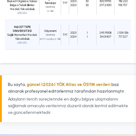
Başkent Organize Sanayi
2025
50
305,91992
782.223
Teknolojisi
TYT
Bölgesi Teknik Bilimler
2024
50
297,24310
918.707
Ücretsiz
Meslek Yüksekokulu
(2 Yıllık)
ANKARA
HACETTEPE
ÜNİVERSİTESİ
Odyometri
2025
1
249,19008
1.554.536
Sağlık Hizmetleri Meslek
Ücretsiz
TYT
2024
1
314,01407
717.227
Yüksekokulu
(KKTC Uyruklu) (2 Yıllık)
ANKARA
Bu sayfa,
güncel (2026) YÖK Atlas ve ÖSYM verileri
baz
alınarak profesyonel editörlerimiz tarafından hazırlanmıştır.
Adayların tercih süreçlerinde en doğru bilgiye ulaşmalarını
sağlamak amacıyla verilerimiz düzenli olarak kontrol edilmekte
ve güncellenmektedir.