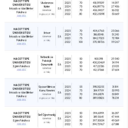
HACETTEPE
Uluslararası
2025
70
418,59509
14.097
ÜNİVERSİTESİ
İlişkiler
2024
75
406,89776
27.406
İktisadi ve İdari Bilimler
EA
Ücretsiz
2023
70
406,34107
36.052
Fakültesi
2022
80
402,25098
53.669
(İngilizce) (4 Yıllık)
ANKARA
HACETTEPE
2025
70
404,67163
25.066
ÜNİVERSİTESİ
İktisat
2024
75
386,83148
51.240
İktisadi ve İdari Bilimler
Ücretsiz
EA
2023
75
384,27023
72.984
Fakültesi
(4 Yıllık)
2022
100
370,58726
119.267
ANKARA
Rehberlik ve
HACETTEPE
2025
50
400,398
29.540
Psikolojik
ÜNİVERSİTESİ
2024
50
400,20469
34.194
Danışmanlık
EA
Eğitim Fakültesi
2023
50
417,22336
23.105
Ücretsiz
ANKARA
2022
70
412,37368
37.604
(4 Yıllık)
HACETTEPE
Siyaset Bilimi ve
2025
55
398,35255
31.814
ÜNİVERSİTESİ
Kamu Yönetimi
2024
75
384,97119
53.995
İktisadi ve İdari Bilimler
EA
Ücretsiz
2023
70
394,61874
53.849
Fakültesi
2022
80
389,05826
78.234
(İngilizce) (4 Yıllık)
ANKARA
HACETTEPE
2025
50
394,63991
36.287
Sınıf Öğretmenliği
ÜNİVERSİTESİ
2024
50
389,51641
47.444
Ücretsiz
EA
Eğitim Fakültesi
2023
50
397,50034
49.069
(4 Yıllık)
ANKARA
2022
70
394,72967
67.088