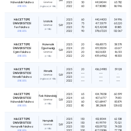
SAY
Mühendislik Fakültesi
Ücretsiz
2023
50
441,84044
65.782
ANKARA
2022
60
417,80380
86.946
(İngilizce) (4 Yıllık)
HACETTEPE
2025
60
440,44013
54.996
İstatistik
ÜNİVERSİTESİ
2024
75
417,55179
65.220
Ücretsiz
SAY
Fen Fakültesi
2023
70
425,42048
81.885
(4 Yıllık)
ANKARA
2022
90
378,67220
132.067
HACETTEPE
Matematik
2025
20
436,80175
58.578
ÜNİVERSİTESİ
Öğretmenliği
2024
20
419,35054
63.617
SAY
Eğitim Fakültesi
Ücretsiz
2023
20
463,16501
46.513
ANKARA
2022
20
459,64962
48.303
(4 Yıllık)
HACETTEPE
2025
20
436,24985
59.128
Mimarlık
ÜNİVERSİTESİ
2024
---
---
...
Ücretsiz
SAY
Mimarlık Fakültesi
2023
---
---
---
(İngilizce) (4 Yıllık)
ANKARA
2022
---
---
---
HACETTEPE
2025
65
434,74058
60.599
Fizik Mühendisliği
ÜNİVERSİTESİ
2024
65
407,61717
74.813
Ücretsiz
SAY
Mühendislik Fakültesi
2023
60
421,68447
85.874
(4 Yıllık)
ANKARA
2022
80
381,28618
128.652
HACETTEPE
2025
150
432,81344
62.538
Hemşirelik
ÜNİVERSİTESİ
2024
150
411,99719
70.521
Ücretsiz
SAY
Hemşirelik Fakültesi
2023
150
433,09752
74.033
(4 Yıllık)
ANKARA
2022
200
427,05086
77.738