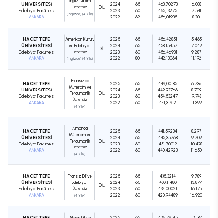
İngiliz Dilbilimi
ÜNİVERSİTESİ
2024
65
463,70273
6.033
Ücretsiz
DIL
Edebiyat Fakültesi
2023
60
465,13275
7.541
(İngilizce) (4 Yıllık)
ANKARA
2022
62
456,01935
8.301
HACETTEPE
Amerikan Kültürü
2025
65
456,42851
5.465
ÜNİVERSİTESİ
ve Edebiyatı
2024
65
458,15457
7.049
DIL
Edebiyat Fakültesi
Ücretsiz
2023
60
456,46931
9.287
ANKARA
2022
80
442,13064
11.192
(İngilizce) (4 Yıllık)
Fransızca
HACETTEPE
2025
65
449,00185
6.736
Mütercim ve
ÜNİVERSİTESİ
2024
65
449,93766
8.709
Tercümanlık
DIL
Edebiyat Fakültesi
2023
60
454,53247
9.743
Ücretsiz
ANKARA
2022
60
441,31912
11.399
(4 Yıllık)
Almanca
HACETTEPE
2025
65
441,59234
8.297
Mütercim ve
ÜNİVERSİTESİ
2024
65
445,35768
9.709
Tercümanlık
DIL
Edebiyat Fakültesi
2023
60
451,70012
10.478
Ücretsiz
ANKARA
2022
60
440,42923
11.650
(4 Yıllık)
HACETTEPE
Fransız Dili ve
2025
65
435,3214
9.789
ÜNİVERSİTESİ
Edebiyatı
2024
65
430,11480
13.877
DIL
Edebiyat Fakültesi
Ücretsiz
2023
60
432,00021
16.175
ANKARA
2022
60
420,94489
16.920
(4 Yıllık)
HACETTEPE
Alman Dili ve
2025
65
426,79145
12.187