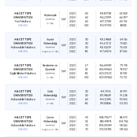
HACETTEPE
2025
60
431,85708
63.528
Matematik
ÜNİVERSİTESİ
2024
60
416,25991
66.397
Ücretsiz
SAY
Fen Fakültesi
2023
60
437,57341
69.761
(4 Yıllık)
ANKARA
2022
100
415,91700
88.831
HACETTEPE
İnşaat
2025
50
431,24868
64.136
ÜNİVERSİTESİ
Mühendisliği
2024
50
411,67272
70.821
SAY
Mühendislik Fakültesi
Ücretsiz
2023
50
431,10209
76.051
ANKARA
2022
80
417,69214
87.061
(İngilizce) (4 Yıllık)
HACETTEPE
Beslenme ve
2025
27
416,69439
79.718
ÜNİVERSİTESİ
Diyetetik
2024
30
403,49465
78.957
SAY
Sağlık Bilimleri Fakültesi
Ücretsiz
2023
80
425,37672
81.933
ANKARA
2022
100
429,09560
75.721
(4 Yıllık)
HACETTEPE
Gıda
2025
50
414,7476
81.919
ÜNİVERSİTESİ
Mühendisliği
2024
50
391,98639
91.258
SAY
Mühendislik Fakültesi
Ücretsiz
2023
60
414,12390
93.963
ANKARA
2022
80
391,85836
115.515
(4 Yıllık)
HACETTEPE
Çevre
2025
45
408,79677
88.473
ÜNİVERSİTESİ
Mühendisliği
2024
52
380,49874
104.706
SAY
Mühendislik Fakültesi
Ücretsiz
2023
70
394,09549
118.160
ANKARA
2022
70
373,55785
139.163
(İngilizce) (4 Yıllık)