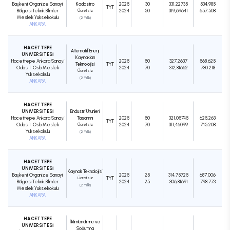
Başkent Organize Sanayi
Kadastro
2025
30
331,22735
534.985
TYT
Bölgesi Teknik Bilimler
Ücretsiz
2024
50
319,69641
657.508
Meslek Yüksekokulu
(2 Yıllık)
ANKARA
HACETTEPE
Alternatif Enerji
ÜNİVERSİTESİ
Kaynakları
Hacettepe Ankara Sanayi
2025
50
327,2637
568.625
Teknolojisi
TYT
Odası 1. Osb Meslek
2024
70
312,81662
730.218
Ücretsiz
Yüksekokulu
(2 Yıllık)
ANKARA
HACETTEPE
ÜNİVERSİTESİ
Endüstri Ürünleri
Hacettepe Ankara Sanayi
Tasarımı
2025
50
321,05745
625.263
TYT
Odası 1. Osb Meslek
Ücretsiz
2024
70
311,46099
745.208
Yüksekokulu
(2 Yıllık)
ANKARA
HACETTEPE
ÜNİVERSİTESİ
Kaynak Teknolojisi
Başkent Organize Sanayi
2025
25
314,75725
687.006
Ücretsiz
TYT
Bölgesi Teknik Bilimler
2024
25
306,81691
798.773
(2 Yıllık)
Meslek Yüksekokulu
ANKARA
HACETTEPE
İklimlendirme ve
ÜNİVERSİTESİ
Soğutma