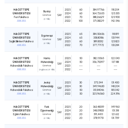
HACETTEPE
2025
60
384,97766
118.204
Biyoloji
ÜNİVERSİTESİ
2024
60
364,72655
125.335
Ücretsiz
SAY
Fen Fakültesi
2023
70
388,26629
125.900
(4 Yıllık)
ANKARA
2022
100
371,08229
142.546
HACETTEPE
2025
65
384,50656
118.819
Ergoterapi
ÜNİVERSİTESİ
2024
65
358,80186
133.944
Ücretsiz
SAY
Sağlık Bilimleri Fakültesi
2023
60
389,83312
123.823
(4 Yıllık)
ANKARA
2022
70
377,77172
133.284
HACETTEPE
Harita
2025
50
382,15565
122.043
ÜNİVERSİTESİ
Mühendisliği
2024
50
356,70097
137.188
SAY
Mühendislik Fakültesi
Ücretsiz
2023
---
---
---
ANKARA
2022
---
---
---
(İngilizce) (4 Yıllık)
HACETTEPE
Jeoloji
2025
30
375,544
131.400
ÜNİVERSİTESİ
Mühendisliği
2024
30
349,94630
148.204
SAY
Mühendislik Fakültesi
Ücretsiz
2023
50
351,84046
185.042
ANKARA
2022
50
325,96560
224.396
(4 Yıllık)
HACETTEPE
Fizik
2025
20
363,48359
149.963
ÜNİVERSİTESİ
Öğretmenliği
2024
20
348,09833
151.318
SAY
Eğitim Fakültesi
Ücretsiz
2023
20
391,44111
121.612
ANKARA
2022
20
378,91751
131.709
(4 Yıllık)