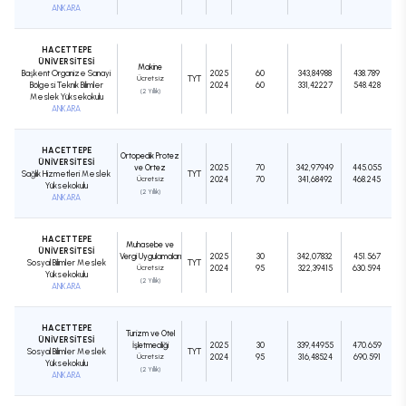
ANKARA
HACETTEPE
ÜNİVERSİTESİ
Makine
Başkent Organize Sanayi
2025
60
343,84988
438.789
Ücretsiz
TYT
Bölgesi Teknik Bilimler
2024
60
331,42227
548.428
(2 Yıllık)
Meslek Yüksekokulu
ANKARA
HACETTEPE
Ortopedik Protez
ÜNİVERSİTESİ
ve Ortez
2025
70
342,97949
445.055
Sağlık Hizmetleri Meslek
TYT
Ücretsiz
2024
70
341,68492
468.245
Yüksekokulu
(2 Yıllık)
ANKARA
HACETTEPE
Muhasebe ve
ÜNİVERSİTESİ
Vergi Uygulamaları
2025
30
342,07832
451.567
Sosyal Bilimler Meslek
TYT
Ücretsiz
2024
95
322,39415
630.594
Yüksekokulu
(2 Yıllık)
ANKARA
HACETTEPE
Turizm ve Otel
ÜNİVERSİTESİ
İşletmeciliği
2025
30
339,44955
470.659
Sosyal Bilimler Meslek
TYT
Ücretsiz
2024
95
316,48524
690.591
Yüksekokulu
(2 Yıllık)
ANKARA