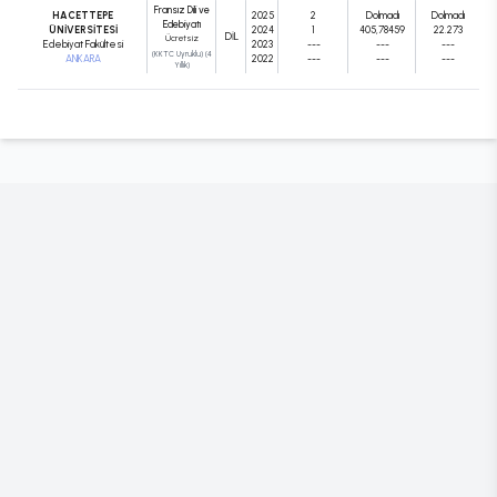
Fransız Dili ve
HACETTEPE
2025
2
Dolmadı
Dolmadı
Edebiyatı
ÜNİVERSİTESİ
2024
1
405,78459
22.273
DIL
Ücretsiz
Edebiyat Fakültesi
2023
---
---
---
(KKTC Uyruklu) (4
ANKARA
2022
---
---
---
Yıllık)