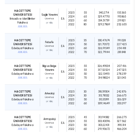
HACETTEPE
2025
55
340,2714
155.365
ÜNİVERSİTESİ
Sağlık Yönetimi
2024
65
329,47710
193.865
İktisadi ve İdari Bilimler
Ücretsiz
EA
2023
60
334,51739
219.821
Fakültesi
(4 Yıllık)
2022
80
329,27869
252.655
ANKARA
HACETTEPE
2025
35
330,47674
191.028
Felsefe
ÜNİVERSİTESİ
2024
50
321,70572
227.425
Ücretsiz
EA
Edebiyat Fakültesi
2023
60
326,91549
254.418
(4 Yıllık)
ANKARA
2022
70
322,79144
281.848
HACETTEPE
Bilgi ve Belge
2025
55
326,49004
207.416
ÜNİVERSİTESİ
Yönetimi
2024
55
317,52524
247.325
EA
Edebiyat Fakültesi
Ücretsiz
2023
50
322,13493
278.259
ANKARA
2022
70
314,98024
321.045
(4 Yıllık)
HACETTEPE
2025
30
318,59304
242.876
Arkeoloji
ÜNİVERSİTESİ
2024
30
313,78532
266.673
Ücretsiz
EA
Edebiyat Fakültesi
2023
50
313,35391
326.329
(4 Yıllık)
ANKARA
2022
60
309,14649
353.297
HACETTEPE
2025
45
313,94582
266.275
Antropoloji
ÜNİVERSİTESİ
2024
55
303,40096
327.562
Ücretsiz
EA
Edebiyat Fakültesi
2023
50
303,22431
390.314
(4 Yıllık)
ANKARA
2022
60
291,90672
466.204