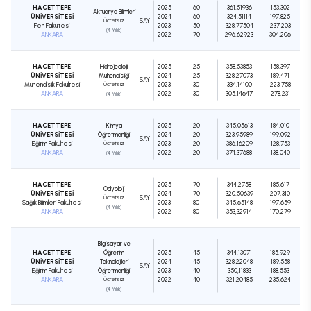
HACETTEPE
2025
60
361,51936
153.302
Aktüerya Bilimleri
ÜNİVERSİTESİ
2024
60
324,51114
197.825
Ücretsiz
SAY
Fen Fakültesi
2023
50
328,77504
237.203
(4 Yıllık)
ANKARA
2022
70
296,62923
304.206
HACETTEPE
Hidrojeoloji
2025
25
358,53853
158.397
ÜNİVERSİTESİ
Mühendisliği
2024
25
328,27073
189.471
SAY
Mühendislik Fakültesi
Ücretsiz
2023
30
334,14100
223.758
ANKARA
2022
30
305,14647
278.231
(4 Yıllık)
HACETTEPE
Kimya
2025
20
345,05613
184.010
ÜNİVERSİTESİ
Öğretmenliği
2024
20
323,95989
199.092
SAY
Eğitim Fakültesi
Ücretsiz
2023
20
386,16209
128.753
ANKARA
2022
20
374,37688
138.040
(4 Yıllık)
HACETTEPE
2025
70
344,2758
185.617
Odyoloji
ÜNİVERSİTESİ
2024
70
320,50639
207.310
Ücretsiz
SAY
Sağlık Bilimleri Fakültesi
2023
80
345,65148
197.659
(4 Yıllık)
ANKARA
2022
80
353,32914
170.279
Bilgisayar ve
HACETTEPE
Öğretim
2025
45
344,13071
185.929
ÜNİVERSİTESİ
Teknolojileri
2024
45
328,22048
189.558
SAY
Eğitim Fakültesi
Öğretmenliği
2023
40
350,11833
188.553
ANKARA
Ücretsiz
2022
40
321,20485
235.624
(4 Yıllık)