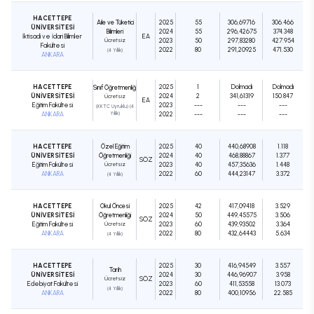
HACETTEPE
Aile ve Tüketici
2025
55
306,69716
306.466
ÜNİVERSİTESİ
Bilimleri
2024
55
296,42675
374.348
İktisadi ve İdari Bilimler
EA
Ücretsiz
2023
50
297,83280
427.954
Fakültesi
2022
80
291,20925
471.530
(4 Yıllık)
ANKARA
HACETTEPE
2025
1
Dolmadı
Dolmadı
Sınıf Öğretmenliği
ÜNİVERSİTESİ
2024
2
341,61319
150.847
Ücretsiz
EA
Eğitim Fakültesi
2023
---
---
---
(KKTC Uyruklu) (4
ANKARA
Yıllık)
2022
---
---
---
HACETTEPE
Özel Eğitim
2025
40
440,68908
1.118
ÜNİVERSİTESİ
Öğretmenliği
2024
40
468,88867
1.377
SÖZ
Eğitim Fakültesi
Ücretsiz
2023
40
457,35636
1.448
ANKARA
2022
60
444,23147
3.372
(4 Yıllık)
HACETTEPE
Okul Öncesi
2025
42
417,09418
3.529
ÜNİVERSİTESİ
Öğretmenliği
2024
50
449,45575
3.506
SÖZ
Eğitim Fakültesi
Ücretsiz
2023
60
439,93502
3.364
ANKARA
2022
80
432,64443
5.634
(4 Yıllık)
HACETTEPE
2025
30
416,94549
3.557
Tarih
ÜNİVERSİTESİ
2024
30
446,96907
3.958
Ücretsiz
SÖZ
Edebiyat Fakültesi
2023
60
411,53558
13.073
(4 Yıllık)
ANKARA
2022
80
400,10956
22.585