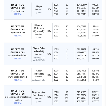
HACETTEPE
2025
50
404,60559
93.326
Kimya
ÜNİVERSİTESİ
2024
50
376,56757
109.544
Ücretsiz
SAY
Fen Fakültesi
2023
70
384,21481
131.520
(4 Yıllık)
ANKARA
2022
90
352,32140
171.949
İlköğretim
HACETTEPE
2025
45
404,07889
93.933
Matematik
ÜNİVERSİTESİ
2024
45
406,26767
76.169
Öğretmenliği
SAY
Eğitim Fakültesi
2023
40
453,96219
54.491
Ücretsiz
ANKARA
2022
60
452,30916
54.599
(4 Yıllık)
Yapay Zeka
HACETTEPE
2025
3
399,71432
99.324
Mühendisliği
ÜNİVERSİTESİ
2024
2
359,04257
133.578
SAY
Ücretsiz
Mühendislik Fakültesi
2023
3
417,45008
90.325
(İngilizce) (KKTC
ANKARA
2022
3
445,04923
60.990
Uyruklu) (4 Yıllık)
HACETTEPE
Maden
2025
40
396,18603
103.572
ÜNİVERSİTESİ
Mühendisliği
2024
40
368,14039
120.472
SAY
Mühendislik Fakültesi
Ücretsiz
2023
50
378,27716
140.039
ANKARA
2022
60
356,31471
165.110
(İngilizce) (4 Yıllık)
HACETTEPE
Fizyoterapi ve
2025
80
390,82306
110.392
ÜNİVERSİTESİ
Rehabilitasyon
2024
105
373,73854
113.099
Fizik Tedavi ve Rehabilitasyon
SAY
Ücretsiz
2023
100
406,39246
102.847
Fakültesi
2022
120
407,57365
97.777
(4 Yıllık)
ANKARA