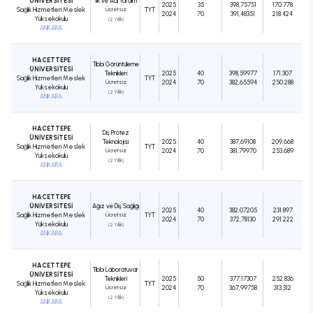
ÜNİVERSİTESİ
İlk ve Acil Yardım
2025
35
398,75751
170.778
Sağlık Hizmetleri Meslek
Ücretsiz
TYT
2024
70
391,48351
218.424
Yüksekokulu
(2 Yıllık)
ANKARA
HACETTEPE
Tıbbi Görüntüleme
ÜNİVERSİTESİ
Teknikleri
2025
40
398,59977
171.307
Sağlık Hizmetleri Meslek
TYT
Ücretsiz
2024
70
382,65594
250.288
Yüksekokulu
(2 Yıllık)
ANKARA
HACETTEPE
Diş Protez
ÜNİVERSİTESİ
Teknolojisi
2025
40
387,69108
209.668
Sağlık Hizmetleri Meslek
TYT
Ücretsiz
2024
70
381,79970
253.689
Yüksekokulu
(2 Yıllık)
ANKARA
HACETTEPE
ÜNİVERSİTESİ
Ağız ve Diş Sağlığı
2025
40
382,07205
231.897
Sağlık Hizmetleri Meslek
Ücretsiz
TYT
2024
70
372,78130
291.222
Yüksekokulu
(2 Yıllık)
ANKARA
HACETTEPE
Tıbbi Laboratuvar
ÜNİVERSİTESİ
Teknikleri
2025
50
377,17307
252.836
Sağlık Hizmetleri Meslek
TYT
Ücretsiz
2024
70
367,99758
313.312
Yüksekokulu
(2 Yıllık)
ANKARA