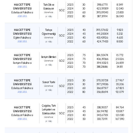
HACETTEPE
Türk Dili ve
2025
30
398,67711
8.549
ÜNİVERSİTESİ
Edebiyatı
2024
30
423,59309
12.040
SÖZ
Edebiyat Fakültesi
Ücretsiz
2023
60
395,09343
25.833
ANKARA
2022
80
387,31914
36.043
(4 Yıllık)
HACETTEPE
Türkçe
2025
40
395,57652
9.823
ÜNİVERSİTESİ
Öğretmenliği
2024
45
441,20004
5.232
SÖZ
Eğitim Fakültesi
Ücretsiz
2023
40
433,43926
4.635
ANKARA
2022
60
424,71433
8.000
(4 Yıllık)
HACETTEPE
2025
75
384,55474
15.772
İletişim Bilimleri
ÜNİVERSİTESİ
2024
75
406,39366
25.026
Ücretsiz
SÖZ
İletişim Fakültesi
2023
70
394,10325
26.859
(4 Yıllık)
ANKARA
2022
70
388,28686
34.811
HACETTEPE
2025
30
370,35728
27.967
Sanat Tarihi
ÜNİVERSİTESİ
2024
30
397,29036
35.206
Ücretsiz
SÖZ
Edebiyat Fakültesi
2023
60
366,87517
67.825
(4 Yıllık)
ANKARA
2022
80
356,81694
92.079
Çağdaş Türk
HACETTEPE
2025
45
338,31057
84.764
Lehçeleri ve
ÜNİVERSİTESİ
2024
45
361,94782
103.817
Edebiyatları
SÖZ
Edebiyat Fakültesi
2023
40
345,67351
123.530
Ücretsiz
ANKARA
2022
50
333,72191
167.390
(4 Yıllık)