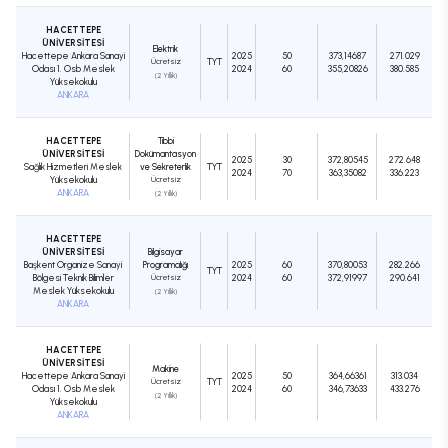
HACETTEPE
ÜNİVERSİTESİ
Elektrik
Hacettepe Ankara Sanayi
2025
50
373,14687
271.029
Ücretsiz
TYT
Odası 1. Osb Meslek
2024
60
355,20826
380.585
(2 Yıllık)
Yüksekokulu
ANKARA
HACETTEPE
Tıbbi
ÜNİVERSİTESİ
Dokümantasyon
2025
30
372,80545
272.648
Sağlık Hizmetleri Meslek
ve Sekreterlik
TYT
2024
70
363,35082
336.223
Yüksekokulu
Ücretsiz
ANKARA
(2 Yıllık)
HACETTEPE
ÜNİVERSİTESİ
Bilgisayar
Başkent Organize Sanayi
Programcılığı
2025
60
370,80053
282.266
TYT
Bölgesi Teknik Bilimler
Ücretsiz
2024
60
372,91997
290.641
Meslek Yüksekokulu
(2 Yıllık)
ANKARA
HACETTEPE
ÜNİVERSİTESİ
Makine
Hacettepe Ankara Sanayi
2025
50
364,66361
313.034
Ücretsiz
TYT
Odası 1. Osb Meslek
2024
60
346,73633
433.276
(2 Yıllık)
Yüksekokulu
ANKARA