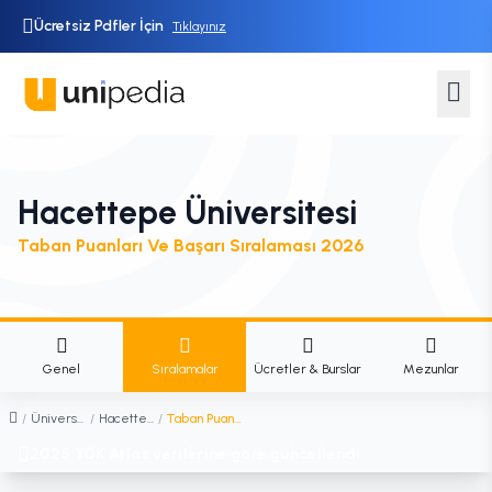
Ücretsiz Pdfler İçin
Tıklayınız
Hacettepe Üniversitesi
Taban Puanları Ve Başarı Sıralaması 2026
Genel
Sıralamalar
Ücretler & Burslar
Mezunlar
/
Üniversiteler
/
Hacettepe Üniversitesi
/
Taban Puanları ve Başarı Sıralaması
2025 YÖK Atlas verilerine göre güncellendi.