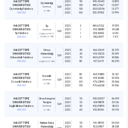
HACETTEPE
2025
90
490,45443
15.895
Diş Hekimliği
ÜNİVERSİTESİ
2024
130
489,27667
15.007
Ücretsiz
SAY
Diş Hekimliği Fakültesi
2023
130
505,05296
15.577
(5 Yıllık)
ANKARA
2022
160
502,39502
15.994
HACETTEPE
2025
2
484,65762
19.395
Tıp
ÜNİVERSİTESİ
2024
1
455,58089
34.638
Ücretsiz
SAY
Tıp Fakültesi
2023
1
528,46852
4.643
(İngilizce) (KKTC
ANKARA
Uyruklu) (6 Yıllık)
2022
1
518,23997
7.471
HACETTEPE
Kimya
2025
50
466,10269
32.370
ÜNİVERSİTESİ
Mühendisliği
2024
50
454,53235
35.349
SAY
Mühendislik Fakültesi
Ücretsiz
2023
70
469,65744
40.836
ANKARA
2022
80
457,26711
50.290
(İngilizce) (4 Yıllık)
HACETTEPE
2025
80
465,94885
32.521
Eczacılık
ÜNİVERSİTESİ
2024
90
454,30482
35.496
Ücretsiz
SAY
Eczacılık Fakültesi
2023
120
476,23845
35.566
(5 Yıllık)
ANKARA
2022
150
476,66268
34.356
HACETTEPE
Dil ve Konuşma
2025
55
450,05057
46.094
ÜNİVERSİTESİ
Terapisi
2024
55
428,98878
55.156
SAY
Sağlık Bilimleri Fakültesi
Ücretsiz
2023
50
450,09895
58.123
ANKARA
2022
60
452,80516
54.145
(4 Yıllık)
HACETTEPE
Nükleer Enerji
2025
55
441,48935
54.055
ÜNİVERSİTESİ
Mühendisliği
2024
55
425,09817
58.558