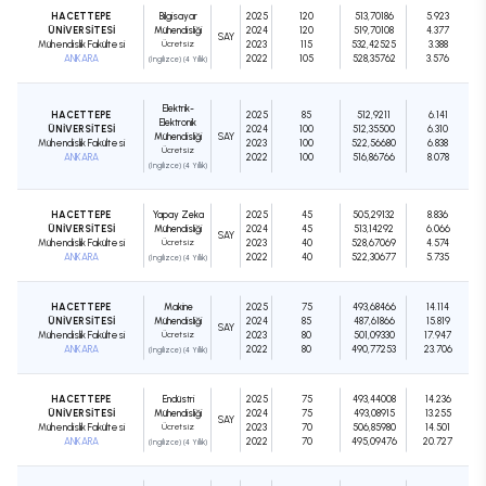
HACETTEPE
Bilgisayar
2025
120
513,70186
5.923
ÜNİVERSİTESİ
Mühendisliği
2024
120
519,70108
4.377
SAY
Mühendislik Fakültesi
Ücretsiz
2023
115
532,42525
3.388
ANKARA
2022
105
528,35762
3.576
(İngilizce) (4 Yıllık)
Elektrik-
HACETTEPE
2025
85
512,9211
6.141
Elektronik
ÜNİVERSİTESİ
2024
100
512,35500
6.310
Mühendisliği
SAY
Mühendislik Fakültesi
2023
100
522,56680
6.838
Ücretsiz
ANKARA
2022
100
516,86766
8.078
(İngilizce) (4 Yıllık)
HACETTEPE
Yapay Zeka
2025
45
505,29132
8.836
ÜNİVERSİTESİ
Mühendisliği
2024
45
513,14292
6.066
SAY
Mühendislik Fakültesi
Ücretsiz
2023
40
528,67069
4.574
ANKARA
2022
40
522,30677
5.735
(İngilizce) (4 Yıllık)
HACETTEPE
Makine
2025
75
493,68466
14.114
ÜNİVERSİTESİ
Mühendisliği
2024
85
487,61866
15.819
SAY
Mühendislik Fakültesi
Ücretsiz
2023
80
501,09330
17.947
ANKARA
2022
80
490,77253
23.706
(İngilizce) (4 Yıllık)
HACETTEPE
Endüstri
2025
75
493,44008
14.236
ÜNİVERSİTESİ
Mühendisliği
2024
75
493,08915
13.255
SAY
Mühendislik Fakültesi
Ücretsiz
2023
70
506,85980
14.501
ANKARA
2022
70
495,09476
20.727
(İngilizce) (4 Yıllık)