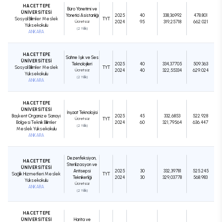
HACETTEPE
Büro Yönetimi ve
ÜNİVERSİTESİ
Yönetici Asistanlığı
2025
40
338,36992
478.801
Sosyal Bilimler Meslek
TYT
Ücretsiz
2024
95
319,25718
662.021
Yüksekokulu
(2 Yıllık)
ANKARA
HACETTEPE
Sahne Işık ve Ses
ÜNİVERSİTESİ
Teknolojileri
2025
40
334,37705
509.363
Sosyal Bilimler Meslek
TYT
Ücretsiz
2024
40
322,55334
629.024
Yüksekokulu
(2 Yıllık)
ANKARA
HACETTEPE
ÜNİVERSİTESİ
İnşaat Teknolojisi
Başkent Organize Sanayi
2025
45
332,6853
522.928
Ücretsiz
TYT
Bölgesi Teknik Bilimler
2024
60
321,79564
636.447
(2 Yıllık)
Meslek Yüksekokulu
ANKARA
Dezenfeksiyon,
HACETTEPE
Sterilizasyon ve
ÜNİVERSİTESİ
Antisepsi
2025
30
332,39781
525.245
Sağlık Hizmetleri Meslek
TYT
Teknikerliği
2024
30
329,03778
568.983
Yüksekokulu
Ücretsiz
ANKARA
(2 Yıllık)
HACETTEPE
ÜNİVERSİTESİ
Harita ve