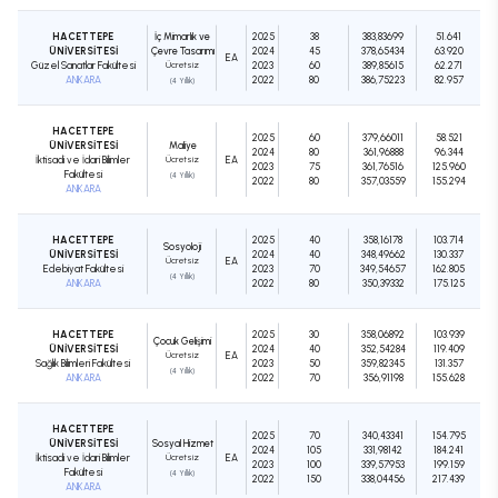
HACETTEPE
İç Mimarlık ve
2025
38
383,83699
51.641
ÜNİVERSİTESİ
Çevre Tasarımı
2024
45
378,65434
63.920
EA
Güzel Sanatlar Fakültesi
Ücretsiz
2023
60
389,85615
62.271
ANKARA
2022
80
386,75223
82.957
(4 Yıllık)
HACETTEPE
2025
60
379,66011
58.521
ÜNİVERSİTESİ
Maliye
2024
80
361,96888
96.344
İktisadi ve İdari Bilimler
Ücretsiz
EA
2023
75
361,76516
125.960
Fakültesi
(4 Yıllık)
2022
80
357,03559
155.294
ANKARA
HACETTEPE
2025
40
358,16178
103.714
Sosyoloji
ÜNİVERSİTESİ
2024
40
348,49662
130.337
Ücretsiz
EA
Edebiyat Fakültesi
2023
70
349,54657
162.805
(4 Yıllık)
ANKARA
2022
80
350,39332
175.125
HACETTEPE
2025
30
358,06892
103.939
Çocuk Gelişimi
ÜNİVERSİTESİ
2024
40
352,54284
119.409
Ücretsiz
EA
Sağlık Bilimleri Fakültesi
2023
50
359,82345
131.357
(4 Yıllık)
ANKARA
2022
70
356,91198
155.628
HACETTEPE
2025
70
340,43341
154.795
ÜNİVERSİTESİ
Sosyal Hizmet
2024
105
331,98142
184.241
İktisadi ve İdari Bilimler
Ücretsiz
EA
2023
100
339,57953
199.159
Fakültesi
(4 Yıllık)
2022
150
338,04456
217.439
ANKARA