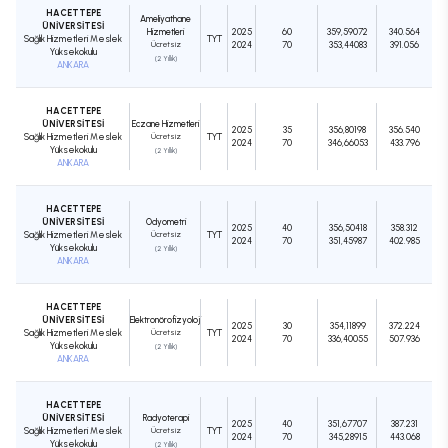
HACETTEPE
Ameliyathane
ÜNİVERSİTESİ
Hizmetleri
2025
60
359,59072
340.564
Sağlık Hizmetleri Meslek
TYT
Ücretsiz
2024
70
353,44083
391.056
Yüksekokulu
(2 Yıllık)
ANKARA
HACETTEPE
ÜNİVERSİTESİ
Eczane Hizmetleri
2025
35
356,80198
356.540
Sağlık Hizmetleri Meslek
Ücretsiz
TYT
2024
70
346,66053
433.796
Yüksekokulu
(2 Yıllık)
ANKARA
HACETTEPE
ÜNİVERSİTESİ
Odyometri
2025
40
356,50418
358.312
Sağlık Hizmetleri Meslek
Ücretsiz
TYT
2024
70
351,45987
402.985
Yüksekokulu
(2 Yıllık)
ANKARA
HACETTEPE
ÜNİVERSİTESİ
Elektronörofizyoloji
2025
30
354,11899
372.224
Sağlık Hizmetleri Meslek
Ücretsiz
TYT
2024
70
336,40055
507.936
Yüksekokulu
(2 Yıllık)
ANKARA
HACETTEPE
ÜNİVERSİTESİ
Radyoterapi
2025
40
351,67707
387.231
Sağlık Hizmetleri Meslek
Ücretsiz
TYT
2024
70
345,28915
443.068
Yüksekokulu
(2 Yıllık)