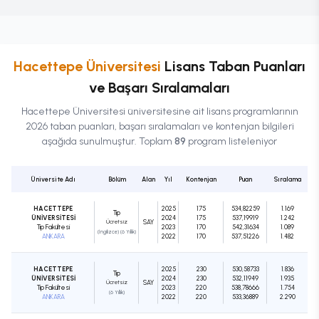
Hacettepe Üniversitesi
Lisans
Taban Puanları
ve Başarı Sıralamaları
Hacettepe Üniversitesi
üniversitesine ait
lisans
programlarının
2026 taban puanları, başarı sıralamaları ve kontenjan bilgileri
aşağıda sunulmuştur. Toplam
89
program listeleniyor
Üniversite Adı
Bölüm
Alan
Yıl
Kontenjan
Puan
Sıralama
HACETTEPE
2025
175
534,82259
1.169
Tıp
ÜNİVERSİTESİ
2024
175
537,19919
1.242
Ücretsiz
SAY
Tıp Fakültesi
2023
170
542,31634
1.089
(İngilizce) (6 Yıllık)
ANKARA
2022
170
537,51226
1.482
HACETTEPE
2025
230
530,58733
1.836
Tıp
ÜNİVERSİTESİ
2024
230
532,11949
1.935
Ücretsiz
SAY
Tıp Fakültesi
2023
220
538,78666
1.754
(6 Yıllık)
ANKARA
2022
220
533,36889
2.290