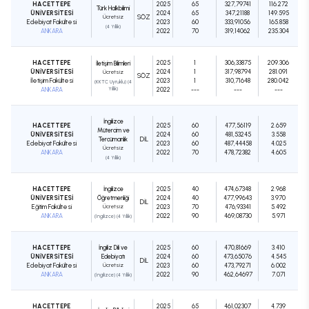
HACETTEPE
2025
65
327,79741
116.272
Türk Halkbilimi
ÜNİVERSİTESİ
2024
65
347,21188
149.595
Ücretsiz
SÖZ
Edebiyat Fakültesi
2023
60
333,91056
165.858
(4 Yıllık)
ANKARA
2022
70
319,14062
235.304
HACETTEPE
2025
1
306,33875
209.306
İletişim Bilimleri
ÜNİVERSİTESİ
2024
1
317,98794
281.091
Ücretsiz
SÖZ
İletişim Fakültesi
2023
1
310,71648
280.042
(KKTC Uyruklu) (4
ANKARA
Yıllık)
2022
---
---
---
İngilizce
HACETTEPE
2025
60
477,56119
2.659
Mütercim ve
ÜNİVERSİTESİ
2024
60
481,53245
3.558
Tercümanlık
DIL
Edebiyat Fakültesi
2023
60
487,44458
4.025
Ücretsiz
ANKARA
2022
70
478,72382
4.605
(4 Yıllık)
HACETTEPE
İngilizce
2025
40
474,67348
2.968
ÜNİVERSİTESİ
Öğretmenliği
2024
40
477,99643
3.970
DIL
Eğitim Fakültesi
Ücretsiz
2023
70
476,93341
5.492
ANKARA
2022
90
469,08730
5.971
(İngilizce) (4 Yıllık)
HACETTEPE
İngiliz Dili ve
2025
60
470,81669
3.410
ÜNİVERSİTESİ
Edebiyatı
2024
60
473,65076
4.545
DIL
Edebiyat Fakültesi
Ücretsiz
2023
60
473,79271
6.002
ANKARA
2022
90
462,64697
7.071
(İngilizce) (4 Yıllık)
HACETTEPE
2025
65
461,02307
4.739