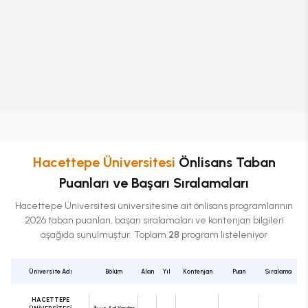
Hacettepe Üniversitesi
Önlisans
Taban
Puanları ve Başarı Sıralamaları
Hacettepe Üniversitesi
üniversitesine ait
önlisans
programlarının
2026 taban puanları, başarı sıralamaları ve kontenjan bilgileri
aşağıda sunulmuştur. Toplam
28
program listeleniyor
Üniversite Adı
Bölüm
Alan
Yıl
Kontenjan
Puan
Sıralama
HACETTEPE