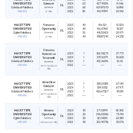
ÜNİVERSİTESİ
Edebiyatı
2024
65
427,93334
14.546
DIL
Edebiyat Fakültesi
Ücretsiz
2023
60
429,87670
16.896
ANKARA
2022
80
410,19399
20.342
(4 Yıllık)
HACETTEPE
Fransızca
2025
40
416,521
15.520
ÜNİVERSİTESİ
Öğretmenliği
2024
40
416,47461
18.337
DIL
Eğitim Fakültesi
Ücretsiz
2023
35
418,55423
20.971
ANKARA
2022
45
398,87243
24.230
(4 Yıllık)
Fransızca
HACETTEPE
2025
1
362,03273
37.773
Mütercim ve
ÜNİVERSİTESİ
2024
1
374,16379
35.600
Tercümanlık
DIL
Edebiyat Fakültesi
2023
1
432,16696
16.116
Ücretsiz
ANKARA
2022
---
---
---
(KKTC Uyruklu) (4
Yıllık)
Alman Dili ve
HACETTEPE
2025
1
300,21085
67.140
Edebiyatı
ÜNİVERSİTESİ
2024
1
309,11352
67.971
DIL
Ücretsiz
Edebiyat Fakültesi
2023
1
426,67327
18.033
(KKTC Uyruklu) (4
ANKARA
2022
---
---
---
Yıllık)
HACETTEPE
Almanca
2025
50
271,53991
82.300
ÜNİVERSİTESİ
Öğretmenliği
2024
50
296,05346
75.190
DIL
Eğitim Fakültesi
Ücretsiz
2023
50
321,10001
63.585
ANKARA
2022
50
322,90736
53.076
(Almanca) (4 Yıllık)