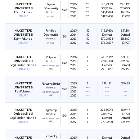
HACETTEPE
Biyoloji
2025
20
326,93594
225.490
ÜNİVERSİTESİ
Öğretmenliği
2024
20
309,91876
235.099
SAY
Eğitim Fakültesi
Ücretsiz
2023
20
346,16284
196.616
ANKARA
2022
20
341,26958
192.052
(4 Yıllık)
HACETTEPE
Fen Bilgisi
2025
50
315,29356
257.801
ÜNİVERSİTESİ
Öğretmenliği
2024
50
Dolmadı
Dolmadı
SAY
Eğitim Fakültesi
Ücretsiz
2023
50
379,08824
138.860
ANKARA
2022
60
372,98237
139.907
(4 Yıllık)
HACETTEPE
2025
1
268,15462
461.130
Odyoloji
ÜNİVERSİTESİ
2024
1
253,40813
502.560
Ücretsiz
SAY
Sağlık Bilimleri Fakültesi
2023
2
Dolmadı
Dolmadı
(KKTC Uyruklu) (4
ANKARA
Yıllık)
2022
2
298,83067
297.165
HACETTEPE
2025
1
241,1192
683.635
Aktüerya Bilimleri
ÜNİVERSİTESİ
2024
---
---
...
Ücretsiz
SAY
Fen Fakültesi
2023
---
---
---
(KKTC Uyruklu) (4
ANKARA
Yıllık)
2022
---
---
---
HACETTEPE
2025
1
226,50798
853.947
Ergoterapi
ÜNİVERSİTESİ
2024
1
338,99102
167.703
Ücretsiz
SAY
Sağlık Bilimleri Fakültesi
2023
1
Dolmadı
Dolmadı
(KKTC Uyruklu) (4
ANKARA
Yıllık)
2022
1
273,22421
392.693
Hidrojeoloji
HACETTEPE
2025
1
Dolmadı
Dolmadı