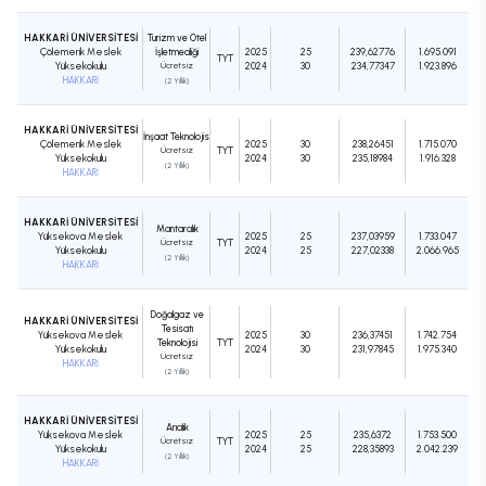
HAKKARİ ÜNİVERSİTESİ
Turizm ve Otel
Çölemerik Meslek
İşletmeciliği
2025
25
239,62776
1.695.091
TYT
Yüksekokulu
Ücretsiz
2024
30
234,77347
1.923.896
HAKKARİ
(2 Yıllık)
HAKKARİ ÜNİVERSİTESİ
İnşaat Teknolojisi
Çölemerik Meslek
2025
30
238,26451
1.715.070
Ücretsiz
TYT
Yüksekokulu
2024
30
235,18984
1.916.328
(2 Yıllık)
HAKKARİ
HAKKARİ ÜNİVERSİTESİ
Mantarcılık
Yüksekova Meslek
2025
25
237,03959
1.733.047
Ücretsiz
TYT
Yüksekokulu
2024
25
227,02338
2.066.965
(2 Yıllık)
HAKKARİ
Doğalgaz ve
HAKKARİ ÜNİVERSİTESİ
Tesisatı
Yüksekova Meslek
2025
30
236,37451
1.742.754
Teknolojisi
TYT
Yüksekokulu
2024
30
231,97845
1.975.340
Ücretsiz
HAKKARİ
(2 Yıllık)
HAKKARİ ÜNİVERSİTESİ
Arıcılık
Yüksekova Meslek
2025
25
235,6372
1.753.500
Ücretsiz
TYT
Yüksekokulu
2024
25
228,35893
2.042.239
(2 Yıllık)
HAKKARİ