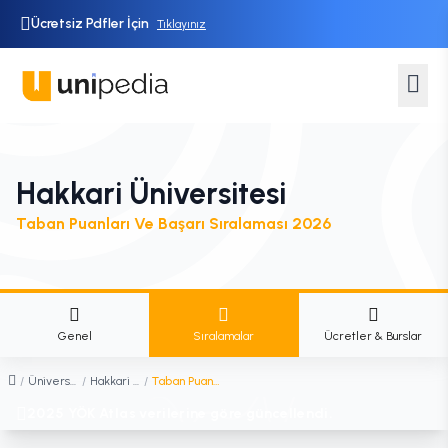
Ücretsiz Pdfler İçin
Tıklayınız
Hakkari Üniversitesi
Taban Puanları Ve Başarı Sıralaması 2026
Genel
Sıralamalar
Ücretler & Burslar
/
Üniversiteler
/
Hakkari Üniversitesi
/
Taban Puanları ve Başarı Sıralaması
2025 YÖK Atlas verilerine göre güncellendi.