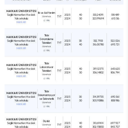
HAKKARİ ÜNİVERSİTESİ
İlk ve Acil Yardım
Sağlık Hizmetleri Meslek
2025
40
333,24091
518.489
Ücretsiz
TYT
Yüksekokulu
2024
50
323,99694
615.136
(2 Yıllık)
HAKKARİ
Tıbbi
HAKKARİ ÜNİVERSİTESİ
Görüntüleme
Sağlık Hizmetleri Meslek
2025
30
332,7933
522.026
Teknikleri
TYT
Yüksekokulu
2024
40
316,00780
695.721
Ücretsiz
HAKKARİ
(2 Yıllık)
Tıbbi
HAKKARİ ÜNİVERSİTESİ
Laboratuvar
Sağlık Hizmetleri Meslek
2025
40
319,12375
643.620
Teknikleri
TYT
Yüksekokulu
2024
50
306,14802
806.744
Ücretsiz
HAKKARİ
(2 Yıllık)
Tıbbi
HAKKARİ ÜNİVERSİTESİ
Dokümantasyon
Sağlık Hizmetleri Meslek
2025
30
314,39735
690.561
ve Sekreterlik
TYT
Yüksekokulu
2024
50
305,95886
808.986
Ücretsiz
HAKKARİ
(2 Yıllık)
HAKKARİ ÜNİVERSİTESİ
Diyaliz
Sağlık Hizmetleri Meslek
2025
40
313,69414
697.927
Ücretsiz
TYT
Yüksekokulu
2024
40
302,93850
845.707