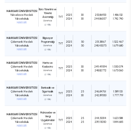
Büro Yönetimi ve
HAKKARİ ÜNİVERSİTESİ
Yönetici
Yüksekova Meslek
2025
30
253,86933
1.486.132
Asistanlığı
TYT
Yüksekokulu
2024
30
244,86057
1.742.740
Ücretsiz
HAKKARİ
(2 Yıllık)
HAKKARİ ÜNİVERSİTESİ
Bilgisayar
Çölemerik Meslek
Programcılığı
2025
50
251,38167
1.522.467
TYT
Yüksekokulu
Ücretsiz
2024
50
248,45075
1.679.680
HAKKARİ
(2 Yıllık)
HAKKARİ ÜNİVERSİTESİ
Harita ve
Çölemerik Meslek
Kadastro
2025
30
249,49594
1.550.074
TYT
Yüksekokulu
Ücretsiz
2024
30
248,82772
1.673.060
HAKKARİ
(2 Yıllık)
HAKKARİ ÜNİVERSİTESİ
Bankacılık ve
Çölemerik Meslek
Sigortacılık
2025
25
246,84761
1.589.133
TYT
Yüksekokulu
Ücretsiz
2024
30
242,89350
1.777.719
HAKKARİ
(2 Yıllık)
Muhasebe ve
HAKKARİ ÜNİVERSİTESİ
Vergi
Çölemerik Meslek
2025
25
244,50314
1.623.588
Uygulamaları
TYT
Yüksekokulu
2024
25
239,15050
1.844.685
Ücretsiz
HAKKARİ
(2 Yıllık)