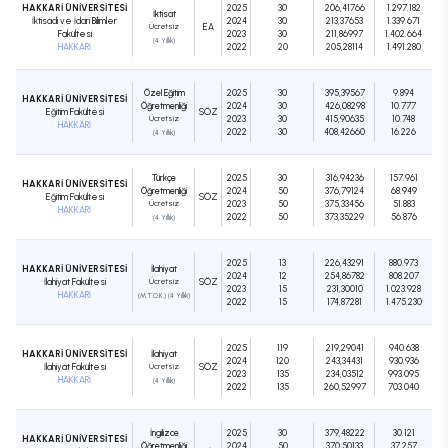
HAKKARİ ÜNİVERSİTESİ
2025
30
206,41766
1.297.182
İktisat
İktisadi ve İdari Bilimler
2024
30
213,37653
1.339.671
Ücretsiz
EA
Fakültesi
2023
30
211,86997
1.402.664
(4 Yıllık)
HAKKARİ
2022
20
205,28114
1.491.280
Özel Eğitim
2025
30
395,39567
9.894
HAKKARİ ÜNİVERSİTESİ
Öğretmenliği
2024
30
426,08298
10.777
Eğitim Fakültesi
SÖZ
Ücretsiz
2023
30
415,90635
10.748
HAKKARİ
2022
30
408,42660
16.226
(4 Yıllık)
Türkçe
2025
30
316,94236
157.961
HAKKARİ ÜNİVERSİTESİ
Öğretmenliği
2024
50
376,79124
68.949
Eğitim Fakültesi
SÖZ
Ücretsiz
2023
50
375,33456
51.883
HAKKARİ
2022
50
373,35229
56.876
(4 Yıllık)
2025
13
226,43291
880.973
HAKKARİ ÜNİVERSİTESİ
İlahiyat
2024
12
254,86782
808.207
İlahiyat Fakültesi
Ücretsiz
SÖZ
2023
15
231,30010
1.023.928
HAKKARİ
(M.T.O.K.) (4 Yıllık)
2022
15
174,87281
1.475.230
2025
119
219,29041
940.638
HAKKARİ ÜNİVERSİTESİ
İlahiyat
2024
120
243,34431
930.936
İlahiyat Fakültesi
Ücretsiz
SÖZ
2023
135
234,03512
993.095
HAKKARİ
(4 Yıllık)
2022
135
260,52997
703.040
İngilizce
2025
30
379,48222
30.121
HAKKARİ ÜNİVERSİTESİ
Öğretmenliği
2024
50
370,50133
37.257