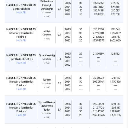
Rehberlik ve
2025
30
315,85257
256.361
HAKKARİ ÜNİVERSİTESİ
Psikolojik
2024
30
328,13510
199.365
Eğitim Fakültesi
Danışmanlık
EA
2023
50
336,74531
210.515
HAKKARİ
Ücretsiz
2022
50
335,11889
228.638
(4 Yıllık)
HAKKARİ ÜNİVERSİTESİ
2025
35
216,86103
1.191.061
Maliye
İktisadi ve İdari Bilimler
2024
35
212,98483
1.345.009
Ücretsiz
EA
Fakültesi
2023
30
214,23125
1.368.749
(4 Yıllık)
HAKKARİ
2022
20
195,94277
1.602.060
2025
25
213,08289
1.231.182
HAKKARİ ÜNİVERSİTESİ
Spor Yöneticiliği
2024
---
---
...
Spor Bilimleri Fakültesi
Ücretsiz
EA
2023
---
---
---
HAKKARİ
(4 Yıllık)
2022
---
---
---
HAKKARİ ÜNİVERSİTESİ
2025
30
212,08926
1.241.489
İşletme
İktisadi ve İdari Bilimler
2024
30
205,01964
1.450.436
Ücretsiz
EA
Fakültesi
2023
---
---
---
(4 Yıllık)
HAKKARİ
2022
---
---
---
Siyaset Bilimi ve
HAKKARİ ÜNİVERSİTESİ
2025
30
210,13478
1.261.153
Uluslararası
İktisadi ve İdari Bilimler
2024
35
211,57726
1.364.389
İlişkiler
EA
Fakültesi
2023
30
212,40380
1.395.042
Ücretsiz
HAKKARİ
2022
20
206,40595
1.476.586
(4 Yıllık)