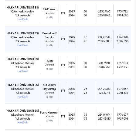
HAKKARİ ÜNİVERSİTESİ
Bitki Koruma
Çölemerik Meslek
2025
30
235,27165
1.758.722
Ücretsiz
TYT
Yüksekokulu
2024
30
230,92862
1.994.696
(2 Yıllık)
HAKKARİ
HAKKARİ ÜNİVERSİTESİ
Geleneksel El
Çölemerik Meslek
Sanatları
2025
25
234,95642
1.763.328
TYT
Yüksekokulu
Ücretsiz
2024
25
230,50385
2.002.595
HAKKARİ
(2 Yıllık)
HAKKARİ ÜNİVERSİTESİ
Lojistik
Yüksekova Meslek
2025
30
234,6958
1.767.084
Ücretsiz
TYT
Yüksekokulu
2024
30
233,61968
1.945.132
(2 Yıllık)
HAKKARİ
HAKKARİ ÜNİVERSİTESİ
Süt ve Besi
Yüksekova Meslek
Hayvancılığı
2025
25
234,23067
1.773.857
TYT
Yüksekokulu
Ücretsiz
2024
25
228,39716
2.041.535
HAKKARİ
(2 Yıllık)
HAKKARİ ÜNİVERSİTESİ
Posta Hizmetleri
Yüksekova Meslek
2025
35
234,04074
1.776.627
Ücretsiz
TYT
Yüksekokulu
2024
35
232,42485
1.967.093
(2 Yıllık)
HAKKARİ