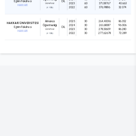
Eğitim Fakültesi
DIL
Ücretsiz
2023
60
371,08767
40.663
HAKKARİ
2022
60
376,98816
32.074
(4 Yıllık)
Almanca
2025
30
264,40016
86.352
HAKKARİ ÜNİVERSİTESİ
Öğretmenliği
2024
30
261,68087
96.006
Eğitim Fakültesi
DIL
Ücretsiz
2023
30
278,33609
86.280
HAKKARİ
2022
30
277,62678
72.289
(4 Yıllık)