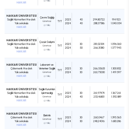
(2 Yıllık)
HAKKARİ
HAKKARİ ÜNİVERSİTESİ
Çevre Sağlığı
Sağlık Hizmetleri Meslek
2025
40
294,80722
914.923
Ücretsiz
TYT
Yüksekokulu
2024
40
288,37586
1.040.054
(2 Yıllık)
HAKKARİ
HAKKARİ ÜNİVERSİTESİ
Çocuk Gelişimi
Sağlık Hizmetleri Meslek
2025
30
281,02334
1.096.063
Ücretsiz
TYT
Yüksekokulu
2024
50
266,31380
1.377.945
(2 Yıllık)
HAKKARİ
HAKKARİ ÜNİVERSİTESİ
Laborant ve
Çölemerik Meslek
Veteriner Sağlık
2025
30
266,55633
1.300.852
TYT
Yüksekokulu
Ücretsiz
2024
30
263,75030
1.419.597
HAKKARİ
(2 Yıllık)
HAKKARİ ÜNİVERSİTESİ
Sağlık Kurumları
Sağlık Hizmetleri Meslek
İşletmeciliği
2025
30
261,97474
1.367.261
TYT
Yüksekokulu
Ücretsiz
2024
40
253,46801
1.592.889
HAKKARİ
(2 Yıllık)
HAKKARİ ÜNİVERSİTESİ
Elektrik
Çölemerik Meslek
2025
30
260,0467
1.395.565
Ücretsiz
TYT
Yüksekokulu
2024
30
248,24016
1.683.286
(2 Yıllık)
HAKKARİ