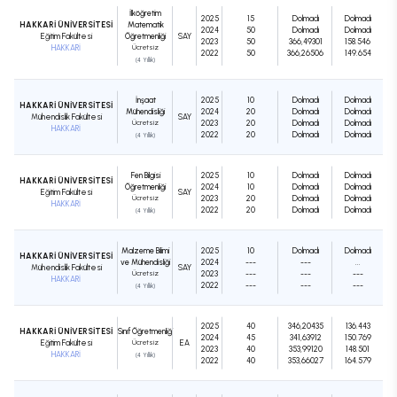
İlköğretim
2025
15
Dolmadı
Dolmadı
HAKKARİ ÜNİVERSİTESİ
Matematik
2024
50
Dolmadı
Dolmadı
Eğitim Fakültesi
Öğretmenliği
SAY
2023
50
366,49301
158.546
HAKKARİ
Ücretsiz
2022
50
366,26506
149.654
(4 Yıllık)
İnşaat
2025
10
Dolmadı
Dolmadı
HAKKARİ ÜNİVERSİTESİ
Mühendisliği
2024
20
Dolmadı
Dolmadı
Mühendislik Fakültesi
SAY
Ücretsiz
2023
20
Dolmadı
Dolmadı
HAKKARİ
2022
20
Dolmadı
Dolmadı
(4 Yıllık)
Fen Bilgisi
2025
10
Dolmadı
Dolmadı
HAKKARİ ÜNİVERSİTESİ
Öğretmenliği
2024
10
Dolmadı
Dolmadı
Eğitim Fakültesi
SAY
Ücretsiz
2023
20
Dolmadı
Dolmadı
HAKKARİ
2022
20
Dolmadı
Dolmadı
(4 Yıllık)
Malzeme Bilimi
2025
10
Dolmadı
Dolmadı
HAKKARİ ÜNİVERSİTESİ
ve Mühendisliği
2024
---
---
...
Mühendislik Fakültesi
SAY
Ücretsiz
2023
---
---
---
HAKKARİ
2022
---
---
---
(4 Yıllık)
2025
40
346,20435
136.443
HAKKARİ ÜNİVERSİTESİ
Sınıf Öğretmenliği
2024
45
341,63912
150.769
Eğitim Fakültesi
Ücretsiz
EA
2023
40
353,99120
148.501
HAKKARİ
(4 Yıllık)
2022
40
353,66027
164.579