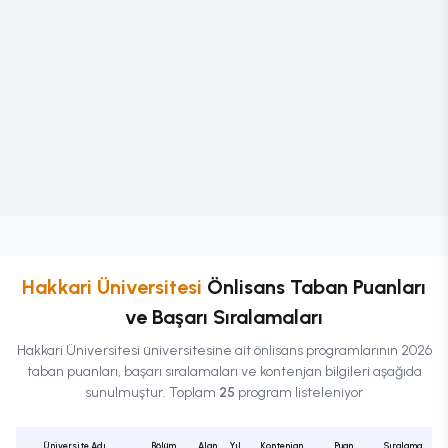
Hakkari Üniversitesi
Önlisans
Taban Puanları
ve Başarı Sıralamaları
Hakkari Üniversitesi
üniversitesine ait
önlisans
programlarının 2026
taban puanları, başarı sıralamaları ve kontenjan bilgileri aşağıda
sunulmuştur. Toplam
25
program listeleniyor
Üniversite Adı
Bölüm
Alan
Yıl
Kontenjan
Puan
Sıralama