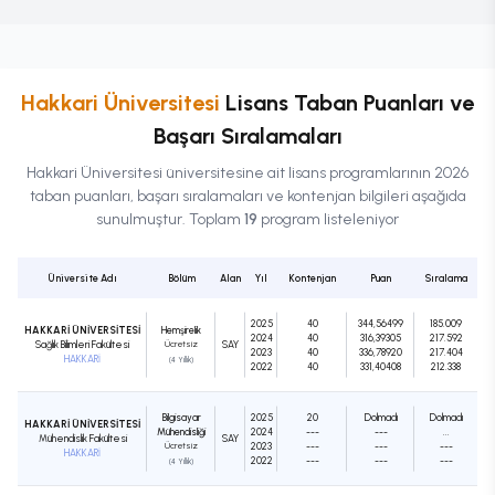
Hakkari Üniversitesi
Lisans
Taban Puanları ve
Başarı Sıralamaları
Hakkari Üniversitesi
üniversitesine ait
lisans
programlarının 2026
taban puanları, başarı sıralamaları ve kontenjan bilgileri aşağıda
sunulmuştur. Toplam
19
program listeleniyor
Üniversite Adı
Bölüm
Alan
Yıl
Kontenjan
Puan
Sıralama
2025
40
344,56499
185.009
HAKKARİ ÜNİVERSİTESİ
Hemşirelik
2024
40
316,39305
217.592
Sağlık Bilimleri Fakültesi
Ücretsiz
SAY
2023
40
336,78920
217.404
HAKKARİ
(4 Yıllık)
2022
40
331,40408
212.338
Bilgisayar
2025
20
Dolmadı
Dolmadı
HAKKARİ ÜNİVERSİTESİ
Mühendisliği
2024
---
---
...
Mühendislik Fakültesi
SAY
Ücretsiz
2023
---
---
---
HAKKARİ
2022
---
---
---
(4 Yıllık)