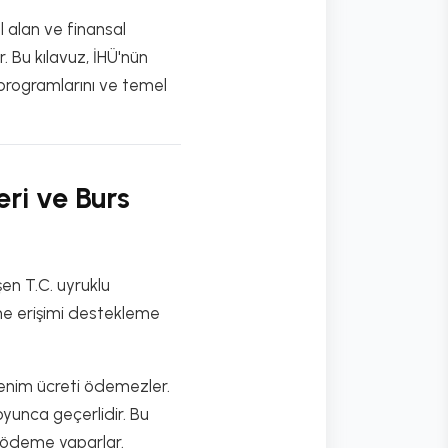
l alan ve finansal
. Bu kılavuz, İHÜ'nün
 programlarını ve temel
ri ve Burs
en T.C. uyruklu
me erişimi destekleme
renim ücreti ödemezler.
 boyunca geçerlidir. Bu
 ödeme yaparlar.