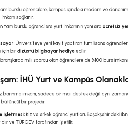
m burslu öğrencilere, kampüs içindeki modern ve donanım
a
imkanı sağlanır.
 tam burslu öğrencilere yurt imkanının yanı sıra
ücretsiz y
isayar:
Üniversiteye yeni kayıt yaptıran tüm lisans öğrenciler
 için bir
dizüstü bilgisayar hediye
edilir.
i branşlarda milli sporcu olan öğrencilere de %100 burs imkanı 
aşam: İHÜ Yurt ve Kampüs Olanakla
z barınma imkanı, sadece bir mali destek değil, aynı zama
ütüncül bir projedir.
 İşletmesi:
Kız ve erkek öğrenci yurtları, Başakşehir'deki İb
r alır ve TÜRGEV tarafından işletilir.