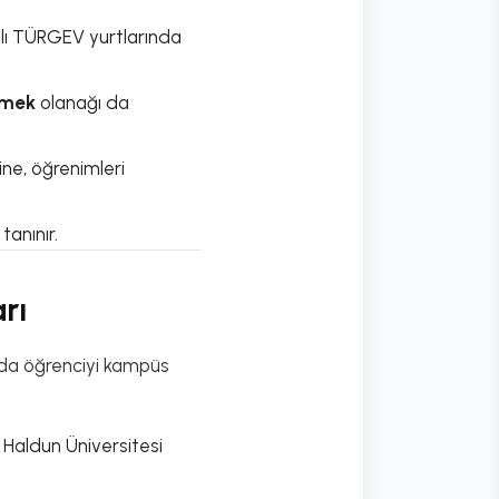
lı TÜRGEV yurtlarında
emek
olanağı da
ine, öğrenimleri
tanınır.
rı
nda öğrenciyi kampüs
n Haldun Üniversitesi