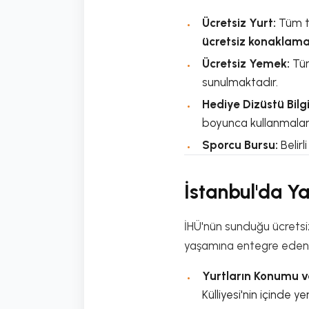
Ücretsiz Yurt:
Tüm ta
ücretsiz konaklam
Ücretsiz Yemek:
Tüm
sunulmaktadır.
Hediye Dizüstü Bilg
boyunca kullanmaları
Sporcu Bursu:
Belirl
İstanbul'da Y
İHÜ'nün sunduğu ücretsi
yaşamına entegre eden b
Yurtların Konumu ve
Külliyesi'nin içinde ye