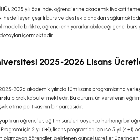
İHÜ), 2025 yılı özelinde, öğrencilerine akademik liyakati teme
yi hedefleyen çeşitli burs ve destek olanakları sağlamaktadır
 modelle birlikte, öğrencilerin yararlanabileceği genel burs
 detayları içermektedir.
iversitesi 2025-2026 Lisans Ücretle
 2025-2026 akademik yılında tüm lisans programlarına yerleş
rslu
olarak kabul etmektedir. Bu durum, üniversitenin eğiti
şvik etme politikasının bir parçasıdır.
yaptıran öğrenciler, eğitim süreleri boyunca herhangi bir öğ
 Programı için 2 yıl (1+1), lisans programları için ise 5 yıl (4+1)
 olamayan öğrenciler, belirlenen güncel ücretler üzerinden