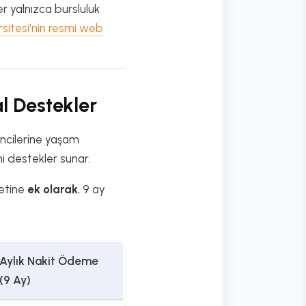
r yalnızca bursluluk
rsitesi'nin resmi web
l Destekler
rencilerine yaşam
ni destekler sunar.
yetine
ek olarak
, 9 ay
Aylık Nakit Ödeme
(9 Ay)