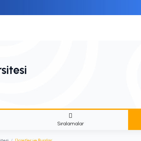
sitesi
Sıralamalar
itesi
/
Ücretler ve Burslar