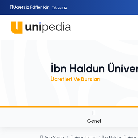
Ücretsiz Pdfler İçin
Tıklayınız
İbn Haldun Üniver
Ücretleri Ve Bursları
Genel
Ana Sayfa
/
Üniversiteler
/
İbn Haldun Ünivers