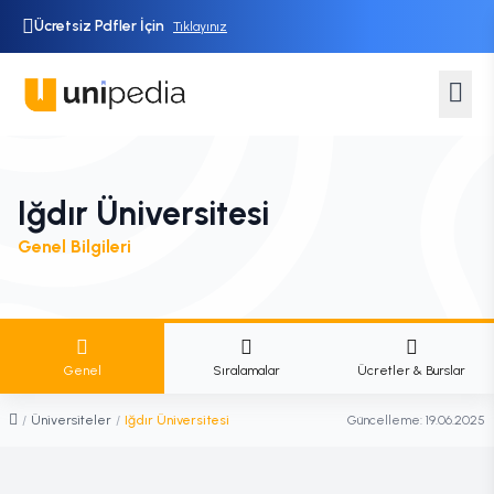
Ücretsiz Pdfler İçin
Tıklayınız
Iğdır Üniversitesi
Genel Bilgileri
Genel
Sıralamalar
Ücretler & Burslar
/
Üniversiteler
/
Iğdır Üniversitesi
Güncelleme:
19.06.2025