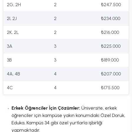
2G, 2H
2
₺247.500
2I, 2J
2
₺234.000
2K, 2L
2
₺216.000
3A
3
₺225.000
3B
3
₺189.000
4A, 4B
4
₺207.000
4C
4
₺175.500
Erkek Öğrenciler İçin Çözümler:
Üniversite, erkek
öğrenciler için kampüse yakın konumdaki Özel Doruk,
Eduka, Kampüs 34 gibi özel yurtlarla işbirliği
yapmaktadır.