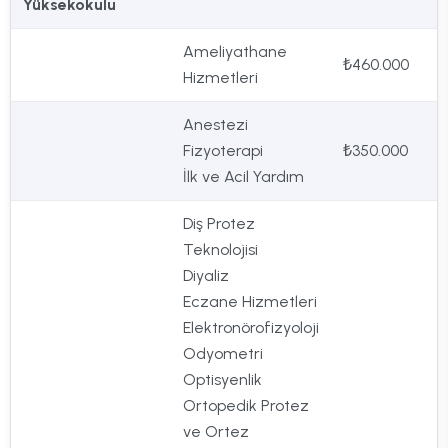
Yüksekokulu
Ameliyathane
₺460.000
Hizmetleri
Anestezi
Fizyoterapi
₺350.000
İlk ve Acil Yardım
Diş Protez
Teknolojisi
Diyaliz
Eczane Hizmetleri
Elektronörofizyoloji
Odyometri
Optisyenlik
Ortopedik Protez
ve Ortez