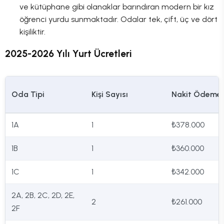
ve kütüphane gibi olanaklar barındıran modern bir kız
öğrenci yurdu sunmaktadır. Odalar tek, çift, üç ve dört
kişiliktir.
2025-2026 Yılı Yurt Ücretleri
Oda Tipi
Kişi Sayısı
Nakit Ödeme
1A
1
₺378.000
1B
1
₺360.000
1C
1
₺342.000
2A, 2B, 2C, 2D, 2E,
2
₺261.000
2F