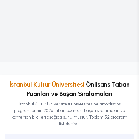
İstanbul Kültür Üniversitesi
Önlisans
Taban
Puanları ve Başarı Sıralamaları
İstanbul Kültür Üniversitesi
üniversitesine ait
önlisans
programlarının 2026 taban puanları, başarı sıralamaları ve
kontenjan bilgileri aşağıda sunulmuştur. Toplam
52
program
listeleniyor