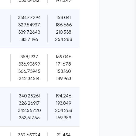
338,64612
197.247
358,77294
158.041
329,54937
186.666
339,72643
210.538
313,71196
254.288
358,1937
159.046
336,90699
171.678
366,73945
158.160
342,34514
189.963
340,25261
194.246
326,26917
193.849
342,56720
204.268
353,51755
169.959
332,65724
211.454