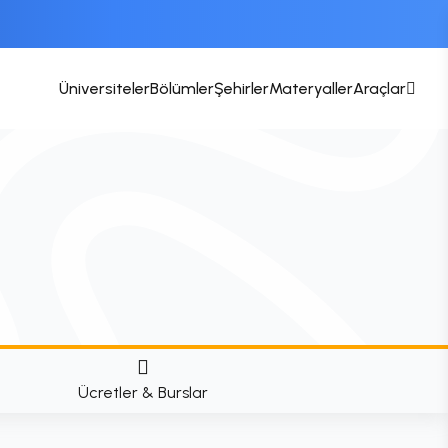
Üniversiteler
Bölümler
Şehirler
Materyaller
Araçlar
Ücretler & Burslar