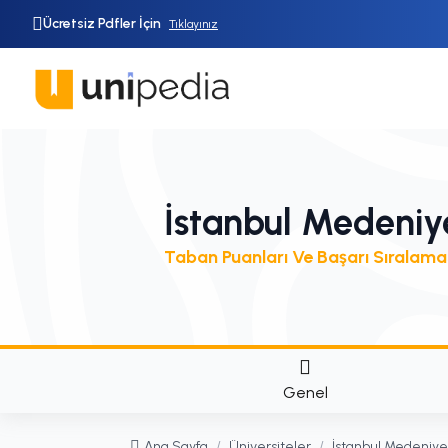
Ücretsiz Pdfler İçin
Tıklayınız
İstanbul Medeniye
Taban Puanları Ve Başarı Sıralama
Genel
Ana Sayfa
/
Üniversiteler
/
İstanbul Medeniyet