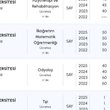
Fizyoterapi ve
ERSİTESİ
2024
45
Rehabilitasyon
si
SAY
2023
40
Ücretsiz
2022
---
(4 Yıllık)
İlköğretim
2025
50
ERSİTESİ
Matematik
2024
50
si
SAY
Öğretmenliği
2023
50
Ücretsiz
2022
50
(4 Yıllık)
2025
40
ERSİTESİ
Odyoloji
2024
40
si
SAY
Ücretsiz
2023
60
(4 Yıllık)
2022
60
2025
1
ERSİTESİ
Tıp
2024
1
SAY
Ücretsiz
2023
1