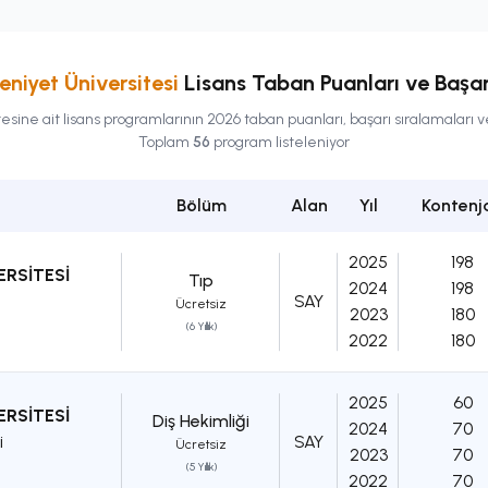
niyet Üniversitesi
Lisans
Taban Puanları ve Başar
tesine ait
lisans
programlarının 2026 taban puanları, başarı sıralamaları v
Toplam
56
program listeleniyor
Bölüm
Alan
Yıl
Kontenj
2025
198
ERSİTESİ
Tıp
2024
198
SAY
Ücretsiz
2023
180
(6 Yıllık)
2022
180
2025
60
ERSİTESİ
Diş Hekimliği
2024
70
i
SAY
Ücretsiz
2023
70
(5 Yıllık)
2022
70