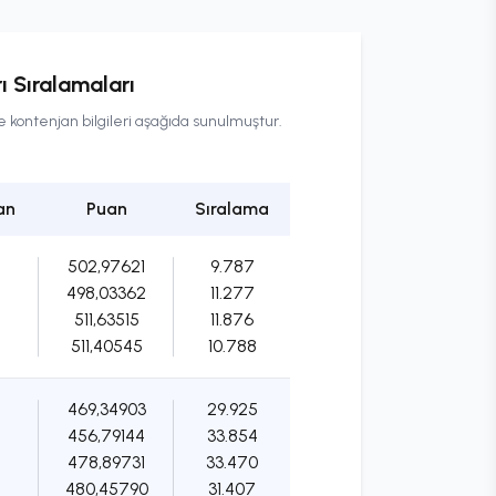
ı Sıralamaları
e kontenjan bilgileri aşağıda sunulmuştur.
an
Puan
Sıralama
502,97621
9.787
498,03362
11.277
511,63515
11.876
511,40545
10.788
469,34903
29.925
456,79144
33.854
478,89731
33.470
480,45790
31.407