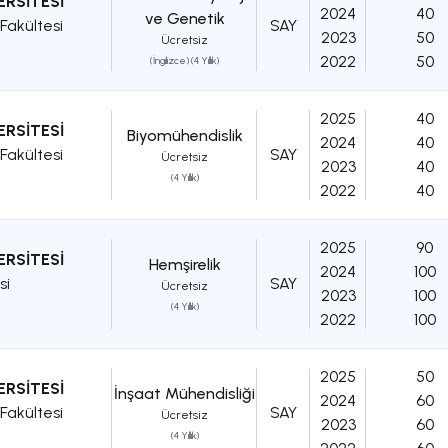
ERSİTESİ
2024
40
ve Genetik
Fakültesi
SAY
2023
50
Ücretsiz
2022
50
(İngilizce) (4 Yıllık)
2025
40
ERSİTESİ
Biyomühendislik
2024
40
Fakültesi
SAY
Ücretsiz
2023
40
(4 Yıllık)
2022
40
2025
90
ERSİTESİ
Hemşirelik
2024
100
si
SAY
Ücretsiz
2023
100
(4 Yıllık)
2022
100
2025
50
ERSİTESİ
İnşaat Mühendisliği
2024
60
Fakültesi
SAY
Ücretsiz
2023
60
(4 Yıllık)