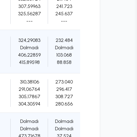
307,59963
241.723
325,56287
245.637
---
---
324,29083
232.484
Dolmadı
Dolmadı
406,22859
103.068
415,89598
88.858
310,38106
273.040
291,06764
296.417
305,17867
308.727
304,30594
280.656
Dolmadı
Dolmadı
Dolmadı
Dolmadı
473,71678
37.524