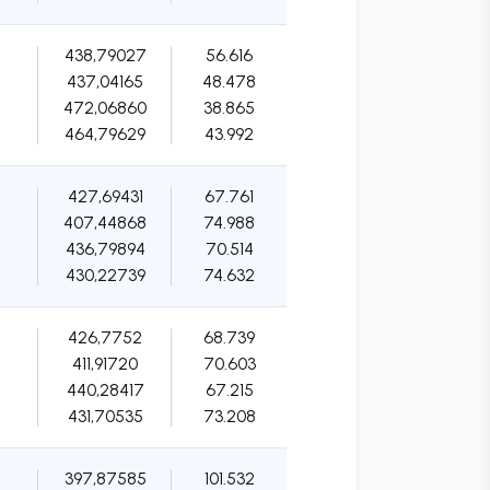
438,79027
56.616
437,04165
48.478
472,06860
38.865
464,79629
43.992
427,69431
67.761
407,44868
74.988
436,79894
70.514
430,22739
74.632
426,7752
68.739
411,91720
70.603
440,28417
67.215
431,70535
73.208
397,87585
101.532