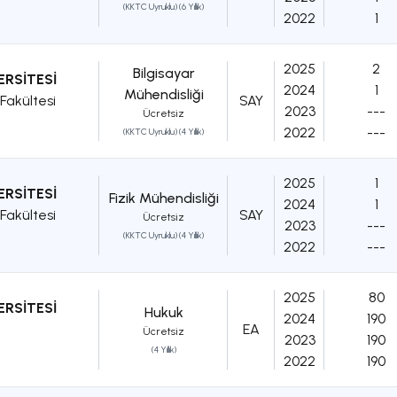
(KKTC Uyruklu) (6 Yıllık)
2022
1
2025
2
Bilgisayar
ERSİTESİ
2024
1
Mühendisliği
Fakültesi
SAY
2023
---
Ücretsiz
2022
---
(KKTC Uyruklu) (4 Yıllık)
2025
1
ERSİTESİ
Fizik Mühendisliği
2024
1
Fakültesi
SAY
Ücretsiz
2023
---
(KKTC Uyruklu) (4 Yıllık)
2022
---
2025
80
ERSİTESİ
Hukuk
2024
190
EA
Ücretsiz
2023
190
(4 Yıllık)
2022
190