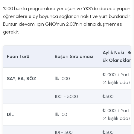
%100 burslu programlara yerleşen ve YKS'de derece yapan
öğrencilere 8 ay boyunca sağlanan nakit ve yurt burslarıdır.
Bursun devamı için GNO'nun 2.00'nin altına düşmemesi
gerekir.
Aylık Nakit Bu
Puan Türü
Başarı Sıralaması
Ek Olanaklar
₺1.000 + Yurt 
SAY, EA, SÖZ
İlk 1000
(4 kişilik oda)
1001 - 5000
₺500
₺1.000 + Yurt 
DİL
İlk 100
(4 kişilik oda)
101 - 500
₺500