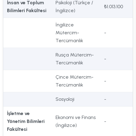
İnsan ve Toplum
Psikoloji (Türkçe /
₺1.013.100
Bilimleri Fakültesi
İngilizce)
İngilizce
Mütercim-
-
Tercümanlık
Rusça Mütercim-
-
Tercümanlık
Çince Mütercim-
-
Tercümanlık
Sosyoloji
-
İşletme ve
Ekonomi ve Finans
Yönetim Bilimleri
-
(İngilizce)
Fakültesi