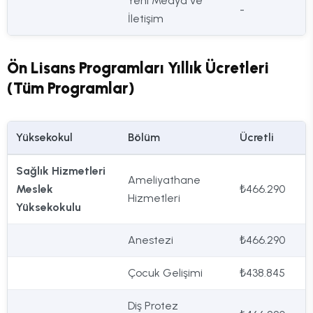
Yeni Medya ve
-
İletişim
Ön Lisans Programları Yıllık Ücretleri
(Tüm Programlar)
Yüksekokul
Bölüm
Ücretli
Sağlık Hizmetleri
Ameliyathane
Meslek
₺466.290
Hizmetleri
Yüksekokulu
Anestezi
₺466.290
Çocuk Gelişimi
₺438.845
Diş Protez