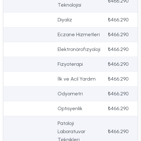
₺466.290
Teknolojisi
Diyaliz
₺466.290
Eczane Hizmetleri
₺466.290
Elektronörofizyoloji
₺466.290
Fizyoterapi
₺466.290
İlk ve Acil Yardım
₺466.290
Odyometri
₺466.290
Optisyenlik
₺466.290
Patoloji
Laboratuvar
₺466.290
Teknikleri