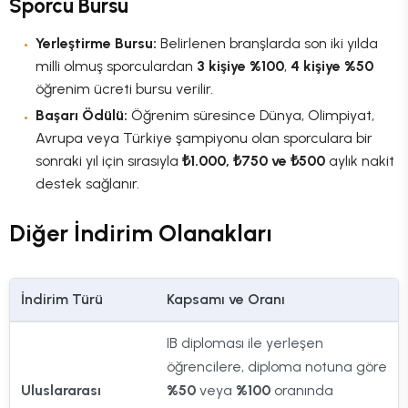
Sporcu Bursu
Yerleştirme Bursu:
Belirlenen branşlarda son iki yılda
milli olmuş sporculardan
3 kişiye %100
,
4 kişiye %50
öğrenim ücreti bursu verilir.
Başarı Ödülü:
Öğrenim süresince Dünya, Olimpiyat,
Avrupa veya Türkiye şampiyonu olan sporculara bir
sonraki yıl için sırasıyla
₺1.000, ₺750 ve ₺500
aylık nakit
destek sağlanır.
Diğer İndirim Olanakları
İndirim Türü
Kapsamı ve Oranı
IB diploması ile yerleşen
öğrencilere, diploma notuna göre
Uluslararası
%50
veya
%100
oranında