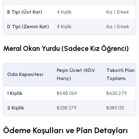
B Tipi (Üst Kat)
4 Kişilik
Kız / Erkek
D Tipi (Zemin Kat)
4 Kişilik
Kız / Erkek
Meral Okan Yurdu (Sadece Kız Öğrenci)
Peşin Ücret (KDV
Taksitli Plan 1
Oda Kapasitesi
Hariç)
Toplamı
1 Kişilik
₺548.069
₺630.279
2 Kişilik
₺338.379
₺389.135
Ödeme Koşulları ve Plan Detayları