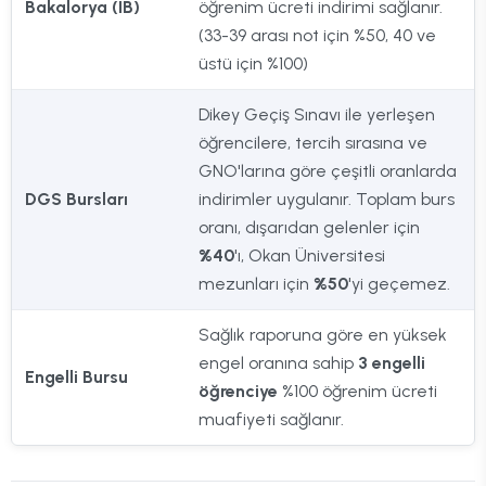
Bakalorya (IB)
öğrenim ücreti indirimi sağlanır.
(33-39 arası not için %50, 40 ve
üstü için %100)
Dikey Geçiş Sınavı ile yerleşen
öğrencilere, tercih sırasına ve
GNO'larına göre çeşitli oranlarda
DGS Bursları
indirimler uygulanır. Toplam burs
oranı, dışarıdan gelenler için
%40
'ı, Okan Üniversitesi
mezunları için
%50
'yi geçemez.
Sağlık raporuna göre en yüksek
engel oranına sahip
3 engelli
Engelli Bursu
öğrenciye
%100 öğrenim ücreti
muafiyeti sağlanır.