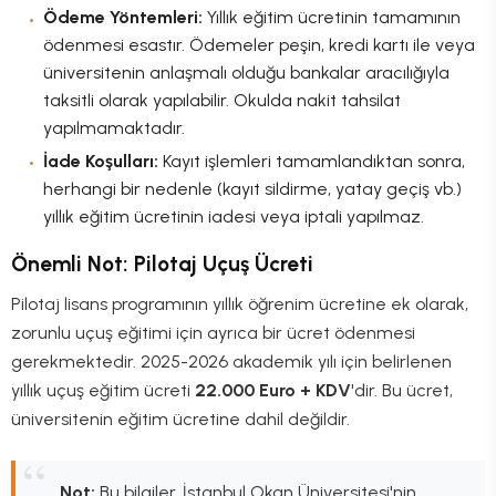
Ödeme Yöntemleri:
Yıllık eğitim ücretinin tamamının
ödenmesi esastır. Ödemeler peşin, kredi kartı ile veya
üniversitenin anlaşmalı olduğu bankalar aracılığıyla
taksitli olarak yapılabilir. Okulda nakit tahsilat
yapılmamaktadır.
İade Koşulları:
Kayıt işlemleri tamamlandıktan sonra,
herhangi bir nedenle (kayıt sildirme, yatay geçiş vb.)
yıllık eğitim ücretinin iadesi veya iptali yapılmaz.
Önemli Not: Pilotaj Uçuş Ücreti
Pilotaj lisans programının yıllık öğrenim ücretine ek olarak,
zorunlu uçuş eğitimi için ayrıca bir ücret ödenmesi
gerekmektedir. 2025-2026 akademik yılı için belirlenen
yıllık uçuş eğitim ücreti
22.000 Euro + KDV
'dir. Bu ücret,
üniversitenin eğitim ücretine dahil değildir.
Not:
Bu bilgiler, İstanbul Okan Üniversitesi'nin