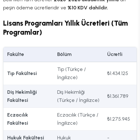
peşin ödeme ücretleridir ve
%10 KDV dahildir.
Lisans Programları Yıllık Ücretleri (Tüm
Programlar)
Fakülte
Bölüm
Ücretli
Tıp (Türkçe /
Tıp Fakültesi
₺1.434.125
İngilizce)
Diş Hekimliği
Diş Hekimliği
₺1.361.789
Fakültesi
(Türkçe / İngilizce)
Eczacılık
Eczacılık (Türkçe /
₺1.275.945
Fakültesi
İngilizce)
Hukuk Fakültesi
Hukuk
-