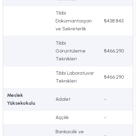
Tıbbi
Dokümantasyon
₺438.845
ve Sekreterlik
Tıbbi
Görüntüleme
₺466.290
Teknikleri
Tıbbi Laboratuvar
₺466.290
Teknikleri
Meslek
Adalet
-
Yüksekokulu
Aşçılık
-
Bankacılık ve
-