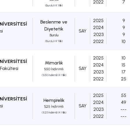
2022
7
(Burslu) (4 Yıllık)
2025
9
Beslenme ve
NİVERSİTESİ
2024
9
Diyetetik
si
SAY
2023
9
Burslu
2022
10
(Burslu) (4 Yıllık)
2025
10
NİVERSİTESİ
Mimarlık
2024
15
Fakültesi
SAY
%50 İndirimli
2023
17
(%50 İndirimli) (4 Yıllık)
2022
25
2025
55
NİVERSİTESİ
Hemşirelik
2024
49
si
SAY
%25 İndirimli
2023
---
(%25 İndirimli) (4 Yıllık)
2022
---