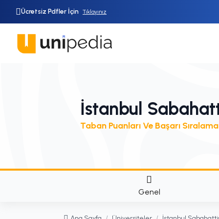
Ücretsiz Pdfler İçin
Tıklayınız
İstanbul Sabahatt
Taban Puanları Ve Başarı Sıralama
Genel
Ana Sayfa
/
Üniversiteler
/
İstanbul Sabahatti