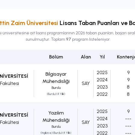
tin Zaim Üniversitesi
Lisans
Taban Puanları ve Ba
i
üniversitesine ait
lisans
programlarının 2026 taban puanları, başarı sıral
sunulmuştur. Toplam
97
program listeleniyor
Bölüm
Alan
Yıl
Kontenj
2025
9
Bilgisayar
NİVERSİTESİ
2024
9
Mühendisliği
Fakültesi
SAY
2023
8
Burslu
2022
8
(Burslu) (4 Yıllık)
2025
9
Yazılım
NİVERSİTESİ
2024
---
Mühendisliği
Fakültesi
SAY
2023
---
Burslu
2022
---
(İngilizce) (Burslu) (4 Yıllık)