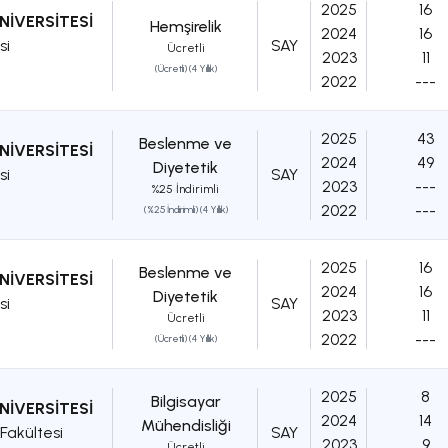
2025
16
NİVERSİTESİ
Hemşirelik
2024
16
si
SAY
Ücretli
2023
11
(Ücretli) (4 Yıllık)
2022
---
2025
43
Beslenme ve
NİVERSİTESİ
2024
49
Diyetetik
si
SAY
2023
---
%25 İndirimli
2022
---
(%25 İndirimli) (4 Yıllık)
2025
16
Beslenme ve
NİVERSİTESİ
2024
16
Diyetetik
si
SAY
2023
11
Ücretli
2022
---
(Ücretli) (4 Yıllık)
2025
8
Bilgisayar
NİVERSİTESİ
2024
14
Mühendisliği
Fakültesi
SAY
2023
9
Ücretli