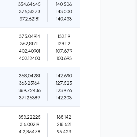
354,64645
140.506
376,31273
143.000
372,62181
140.433
375,04914
132.119
362,81711
128.112
402,40901
107.679
402,12403
103.693
368,04281
142.690
363,25164
127.525
389,72436
123.976
371,26389
142.303
353,22225
168.142
316,00219
218.621
412,85478
95.423