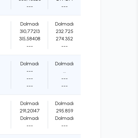
---
---
Dolmadı
Dolmadı
310,77213
232.725
315,58408
274.352
---
---
Dolmadı
Dolmadı
---
...
---
---
---
---
Dolmadı
Dolmadı
291,20147
295.859
Dolmadı
Dolmadı
---
---