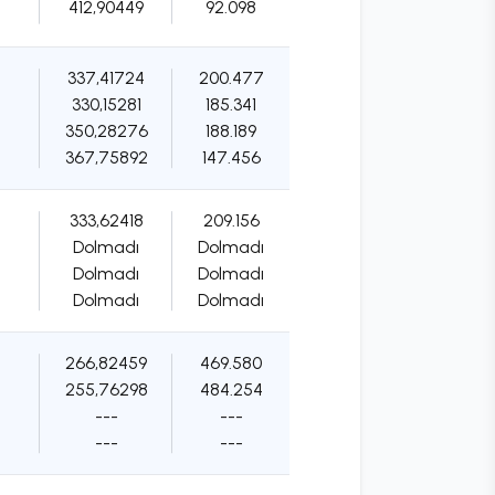
412,90449
92.098
337,41724
200.477
330,15281
185.341
350,28276
188.189
367,75892
147.456
333,62418
209.156
Dolmadı
Dolmadı
Dolmadı
Dolmadı
Dolmadı
Dolmadı
266,82459
469.580
255,76298
484.254
---
---
---
---