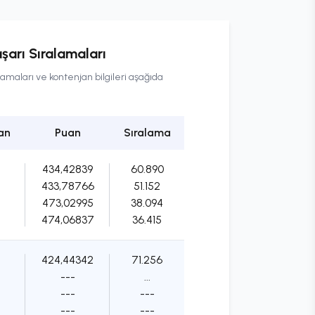
şarı Sıralamaları
amaları ve kontenjan bilgileri aşağıda
an
Puan
Sıralama
434,42839
60.890
433,78766
51.152
473,02995
38.094
474,06837
36.415
424,44342
71.256
---
...
---
---
---
---