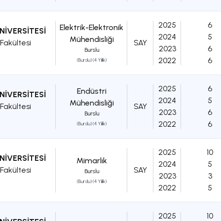
2025
6
Elektrik-Elektronik
NİVERSİTESİ
2024
5
Mühendisliği
Fakültesi
SAY
2023
6
Burslu
2022
6
(Burslu) (4 Yıllık)
2025
6
Endüstri
NİVERSİTESİ
2024
5
Mühendisliği
Fakültesi
SAY
2023
6
Burslu
2022
6
(Burslu) (4 Yıllık)
2025
10
NİVERSİTESİ
Mimarlık
2024
5
Fakültesi
SAY
Burslu
2023
3
(Burslu) (4 Yıllık)
2022
5
2025
10