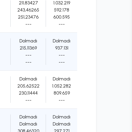
211,83427
1.032.219
243,46265
592.178
251,23476
600.595
---
---
Dolmadı
Dolmadı
215,11369
937.131
---
---
---
---
Dolmadı
Dolmadı
205,62522
1.052.282
230,11444
809.659
---
---
Dolmadı
Dolmadı
Dolmadı
Dolmadı
308,46320
297.271