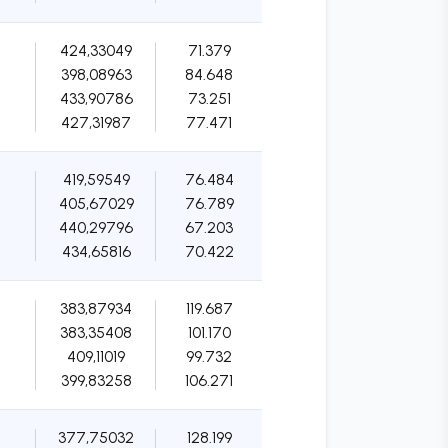
424,33049
71.379
398,08963
84.648
433,90786
73.251
427,31987
77.471
419,59549
76.484
405,67029
76.789
440,29796
67.203
434,65816
70.422
383,87934
119.687
383,35408
101.170
409,11019
99.732
399,83258
106.271
377,75032
128.199