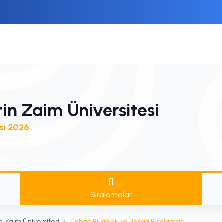
in Zaim Üniversitesi
sı 2026
Sıralamalar
n Zaim Üniversitesi
/
Taban Puanları ve Başarı Sıralaması