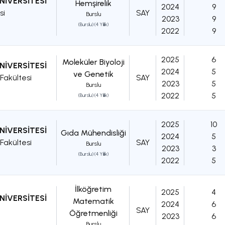
NİVERSİTESİ
Hemşirelik
2024
9
si
SAY
Burslu
2023
9
(Burslu) (4 Yıllık)
2022
9
2025
6
Moleküler Biyoloji
NİVERSİTESİ
2024
5
ve Genetik
Fakültesi
SAY
2023
5
Burslu
2022
5
(Burslu) (4 Yıllık)
2025
10
NİVERSİTESİ
Gıda Mühendisliği
2024
5
Fakültesi
SAY
Burslu
2023
3
(Burslu) (4 Yıllık)
2022
5
İlköğretim
2025
4
NİVERSİTESİ
Matematik
2024
6
SAY
Öğretmenliği
2023
6
Burslu