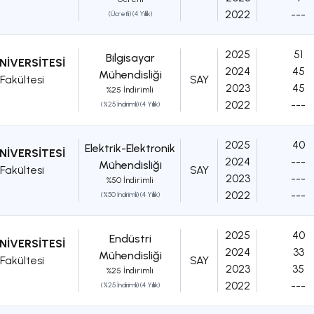
2022
---
(Ücretli) (4 Yıllık)
2025
51
Bilgisayar
NİVERSİTESİ
2024
45
Mühendisliği
Fakültesi
SAY
2023
45
%25 İndirimli
2022
---
(%25 İndirimli) (4 Yıllık)
2025
40
Elektrik-Elektronik
NİVERSİTESİ
2024
---
Mühendisliği
Fakültesi
SAY
2023
---
%50 İndirimli
2022
---
(%50 İndirimli) (4 Yıllık)
2025
40
Endüstri
NİVERSİTESİ
2024
33
Mühendisliği
Fakültesi
SAY
2023
35
%25 İndirimli
2022
---
(%25 İndirimli) (4 Yıllık)