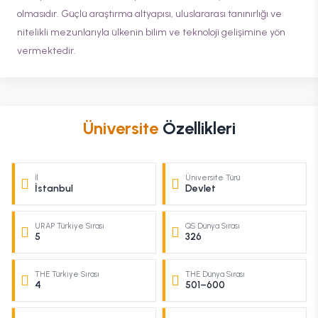
olmasıdır. Güçlü araştırma altyapısı, uluslararası tanınırlığı ve
nitelikli mezunlarıyla ülkenin bilim ve teknoloji gelişimine yön
vermektedir.
Üniversite
Özellikleri
İl
Üniversite Türü
İstanbul
Devlet
URAP Türkiye Sırası
QS Dünya Sırası
5
326
THE Türkiye Sırası
THE Dünya Sırası
4
501–600