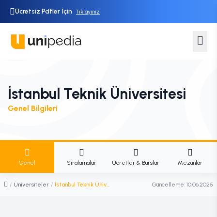
Ücretsiz Pdfler İçin
Tıklayınız
İstanbul Teknik Üniversitesi
Genel Bilgileri
Genel
Sıralamalar
Ücretler & Burslar
Mezunlar
/
Üniversiteler
/
İstanbul Teknik Üniversitesi
Güncelleme:
10.06.2025