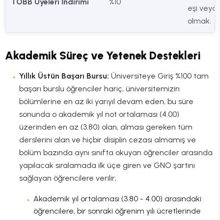
TOBB Üyeleri İndirimi
%10
eşi veya
olmak.
Akademik Süreç ve Yetenek Destekleri
Yıllık Üstün Başarı Bursu:
Üniversiteye Giriş %100 tam
başarı burslu öğrenciler hariç, üniversitemizin
bölümlerine en az iki yarıyıl devam eden, bu süre
sonunda o akademik yıl not ortalaması (4.00)
üzerinden en az (3.80) olan, alması gereken tüm
derslerini alan ve hiçbir disiplin cezası almamış ve
bölüm bazında aynı sınıfta okuyan öğrenciler arasında
yapılacak sıralamada ilk üçe giren ve GNO şartını
sağlayan öğrencilere verilir;
Akademik yıl ortalaması (3.80 - 4.00) arasındaki
öğrencilere, bir sonraki öğrenim yılı ücretlerinde