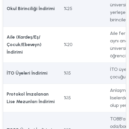
üniversi
Okul Birinciliği İndirimi
%25
yerleşen
birincileri
Aile fertl
Aile (Kardeş/Eş/
aynı and
Çocuk/Ebeveyn)
%20
üniversi
İndirimi
öğrenci o
İTO üyesi
İTO Üyeleri İndirimi
%15
çocuğu o
Anlaşmal
Protokol İmzalanan
%15
liselerd
Lise Mezunları İndirimi
olup yer
TOBB'a b
oda/bors