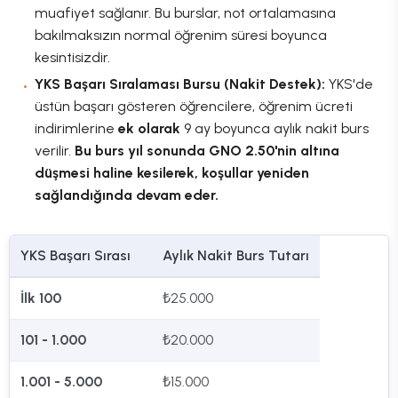
muafiyet sağlanır. Bu burslar, not ortalamasına
bakılmaksızın normal öğrenim süresi boyunca
kesintisizdir.
YKS Başarı Sıralaması Bursu (Nakit Destek):
YKS'de
üstün başarı gösteren öğrencilere, öğrenim ücreti
indirimlerine
ek olarak
9 ay boyunca aylık nakit burs
verilir.
Bu burs yıl sonunda GNO 2.50'nin altına
düşmesi haline kesilerek, koşullar yeniden
sağlandığında devam eder.
YKS Başarı Sırası
Aylık Nakit Burs Tutarı
İlk 100
₺25.000
101 - 1.000
₺20.000
1.001 - 5.000
₺15.000