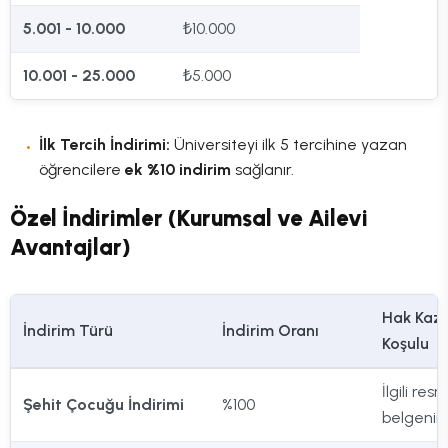
5.001 - 10.000
₺10.000
10.001 - 25.000
₺5.000
İlk Tercih İndirimi:
Üniversiteyi ilk 5 tercihine yazan
öğrencilere
ek %10 indirim
sağlanır.
Özel İndirimler (Kurumsal ve Ailevi
Avantajlar)
Hak Kaz
İndirim Türü
İndirim Oranı
Koşulu
İlgili resm
Şehit Çocuğu İndirimi
%100
belgenin 