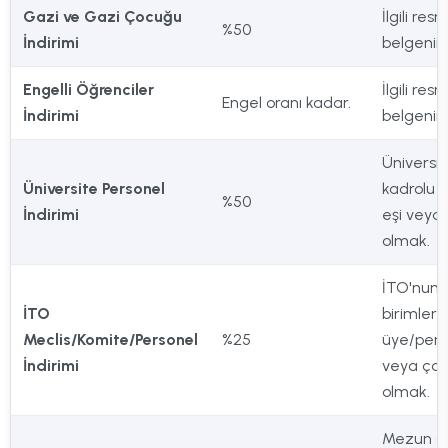
Gazi ve Gazi Çocuğu
İlgili resm
%50
İndirimi
belgenin 
Engelli Öğrenciler
İlgili resm
Engel oranı kadar.
İndirimi
belgenin 
Üniversit
Üniversite Personel
kadrolu p
%50
İndirimi
eşi veya
olmak.
İTO'nun il
İTO
birimleri
Meclis/Komite/Personel
%25
üye/perso
İndirimi
veya ço
olmak.
Mezun ol