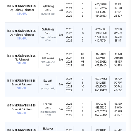
2025
6
470,63378
28.918
İSTİNYE ÜNİVERSİTESİ
Diş Hekimliği
2024
7
458,93266
32.348
Diş Hekimliği Fakültesi
Burslu
SAY
2023
7
481,43080
31.474
İSTANBUL
(Burslu) (5 Yıllık)
2022
6
484,36863
28.427
2025
8
469,5005
29.810
Diş Hekimliği
İSTİNYE ÜNİVERSİTESİ
2024
10
458,01478
32.995
Burslu
Diş Hekimliği Fakültesi
SAY
2023
9
479,61675
32.915
(İngilizce) (Burslu)
İSTANBUL
(5 Yıllık)
2022
9
480,71754
31.189
2025
85
451,78351
44.518
Tıp
İSTİNYE ÜNİVERSİTESİ
2024
85
Dolmadı
Dolmadı
%50 İndirimli
Tıp Fakültesi
SAY
2023
93
466,20282
43.825
(%50 İndirimli) (6
İSTANBUL
Yıllık)
2022
93
473,33420
36.993
2025
7
450,79263
45.437
İSTİNYE ÜNİVERSİTESİ
Eczacılık
2024
8
434,23381
50.759
Eczacılık Fakültesi
Burslu
SAY
2023
10
458,10068
50.942
İSTANBUL
(Burslu) (5 Yıllık)
2022
11
460,40439
47.655
2025
4
450,0236
46.120
Eczacılık
İSTİNYE ÜNİVERSİTESİ
2024
4
433,91325
51.040
Burslu
Eczacılık Fakültesi
SAY
2023
8
458,63755
50.489
(İngilizce) (Burslu)
İSTANBUL
(5 Yıllık)
2022
8
459,94452
48.027
Bilgisayar
İSTİNYE ÜNİVERSİTESİ
2025
10
442,83186
52.787