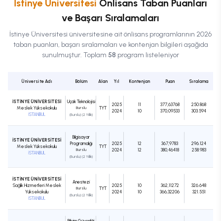
İstinye Üniversitesi
Önlisans
Taban Puanları
ve Başarı Sıralamaları
İstinye Üniversitesi
üniversitesine ait
önlisans
programlarının 2026
taban puanları, başarı sıralamaları ve kontenjan bilgileri aşağıda
sunulmuştur. Toplam
58
program listeleniyor
Üniversite Adı
Bölüm
Alan
Yıl
Kontenjan
Puan
Sıralama
İSTİNYE ÜNİVERSİTESİ
Uçak Teknolojisi
2025
11
377,63768
250.868
Meslek Yüksekokulu
Burslu
TYT
2024
10
370,09533
303.594
İSTANBUL
(Burslu) (2 Yıllık)
Bilgisayar
İSTİNYE ÜNİVERSİTESİ
Programcılığı
2025
12
367,9783
296.124
Meslek Yüksekokulu
TYT
Burslu
2024
12
380,46418
258.983
İSTANBUL
(Burslu) (2 Yıllık)
İSTİNYE ÜNİVERSİTESİ
Anestezi
Sağlık Hizmetleri Meslek
2025
10
362,11272
326.648
Burslu
TYT
Yüksekokulu
2024
10
366,32206
321.551
(Burslu) (2 Yıllık)
İSTANBUL
Bilişim Güvenliği