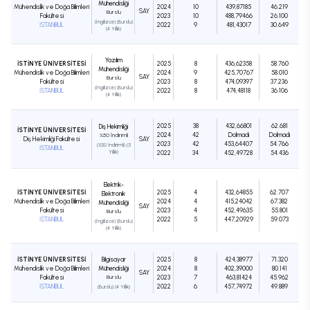
Mühendisliği
Mühendislik ve Doğa Bilimleri
2024
10
439,87185
46.219
SAY
Burslu
Fakültesi
2023
10
488,79466
26.100
(İngilizce) (Burslu)
İSTANBUL
2022
9
481,43017
30.649
(4 Yıllık)
Yazılım
İSTİNYE ÜNİVERSİTESİ
2025
8
436,62358
58.760
Mühendisliği
Mühendislik ve Doğa Bilimleri
2024
9
425,70767
58.010
SAY
Burslu
Fakültesi
2023
8
474,09397
37.236
(İngilizce) (Burslu)
İSTANBUL
2022
8
474,48118
36.106
(4 Yıllık)
2025
38
432,66801
62.681
Diş Hekimliği
İSTİNYE ÜNİVERSİTESİ
2024
42
Dolmadı
Dolmadı
%50 İndirimli
Diş Hekimliği Fakültesi
SAY
2023
42
453,64407
54.766
(%50 İndirimli) (5
İSTANBUL
Yıllık)
2022
34
452,49728
54.436
Elektrik-
İSTİNYE ÜNİVERSİTESİ
2025
4
432,64855
62.707
Elektronik
Mühendislik ve Doğa Bilimleri
2024
4
415,24042
67.382
Mühendisliği
SAY
Fakültesi
2023
4
452,49635
55.801
Burslu
İSTANBUL
2022
5
447,20929
59.073
(İngilizce) (Burslu)
(4 Yıllık)
İSTİNYE ÜNİVERSİTESİ
Bilgisayar
2025
8
424,38977
71.320
Mühendislik ve Doğa Bilimleri
Mühendisliği
2024
8
402,39000
80.141
SAY
Fakültesi
Burslu
2023
7
463,81424
45.962
İSTANBUL
2022
6
457,74972
49.889
(Burslu) (4 Yıllık)