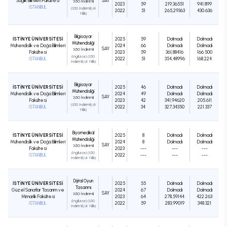
Sağlık Bilimleri Fakültesi
SAY
%50 İndirimli
2023
59
219,36551
941.899
İSTANBUL
(%50 İndirimli) (4
2022
51
265,29363
430.636
Yıllık)
Bilgisayar
İSTİNYE ÜNİVERSİTESİ
2025
59
Dolmadı
Dolmadı
Mühendisliği
Mühendislik ve Doğa Bilimleri
2024
66
Dolmadı
Dolmadı
SAY
%50 İndirimli
Fakültesi
2023
59
361,88416
166.500
(İngilizce) (%50
İSTANBUL
2022
51
354,48996
168.224
İndirimli) (4 Yıllık)
Bilgisayar
İSTİNYE ÜNİVERSİTESİ
2025
46
Dolmadı
Dolmadı
Mühendisliği
Mühendislik ve Doğa Bilimleri
2024
49
Dolmadı
Dolmadı
SAY
%50 İndirimli
Fakültesi
2023
42
341,94620
205.611
(%50 İndirimli) (4
İSTANBUL
2022
34
327,34350
221.337
Yıllık)
Biyomedikal
İSTİNYE ÜNİVERSİTESİ
2025
8
Dolmadı
Dolmadı
Mühendisliği
Mühendislik ve Doğa Bilimleri
2024
8
Dolmadı
Dolmadı
SAY
%50 İndirimli
Fakültesi
2023
---
---
---
(İngilizce) (%50
İSTANBUL
2022
---
---
---
İndirimli) (4 Yıllık)
Dijital Oyun
İSTİNYE ÜNİVERSİTESİ
2025
55
Dolmadı
Dolmadı
Tasarımı
Güzel Sanatlar Tasarım ve
2024
67
Dolmadı
Dolmadı
SAY
%50 İndirimli
Mimarlık Fakültesi
2023
64
278,59144
422.263
(İngilizce) (%50
İSTANBUL
2022
59
283,99019
348.321
İndirimli) (4 Yıllık)