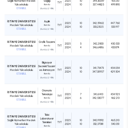
Sağlık Hizmetleri Meslek
Sağlığı
2025
10
344,36359
435.313
TYT
Yüksekokulu
Burslu
2024
10
337,44825
499.890
İSTANBUL
(Burslu) (2 Yıllık)
İSTİNYE ÜNİVERSİTESİ
Aşçılık
2025
10
342,59612
447.760
Meslek Yüksekokulu
Burslu
TYT
2024
10
333,23125
533.197
İSTANBUL
(Burslu) (2 Yıllık)
İSTİNYE ÜNİVERSİTESİ
Grafik Tasarımı
2025
5
342,21833
450.533
Meslek Yüksekokulu
Burslu
TYT
2024
4
346,64816
433.874
İSTANBUL
(Burslu) (2 Yıllık)
Bilgisayar
İSTİNYE ÜNİVERSİTESİ
Destekli Tasarım
2025
10
341,73473
454.054
Meslek Yüksekokulu
ve Animasyon
TYT
2024
10
347,30957
429.504
İSTANBUL
Burslu
(Burslu) (2 Yıllık)
Otomotiv
İSTİNYE ÜNİVERSİTESİ
Teknolojisi
2025
7
341,61413
454.925
Meslek Yüksekokulu
TYT
Burslu
2024
6
342,53077
462.213
İSTANBUL
(Burslu) (2 Yıllık)
Tıbbi
İSTİNYE ÜNİVERSİTESİ
Laboratuvar
Sağlık Hizmetleri Meslek
2025
10
340,19392
465.210
Teknikleri
TYT
Yüksekokulu
2024
10
332,37081
540.351
Burslu
İSTANBUL