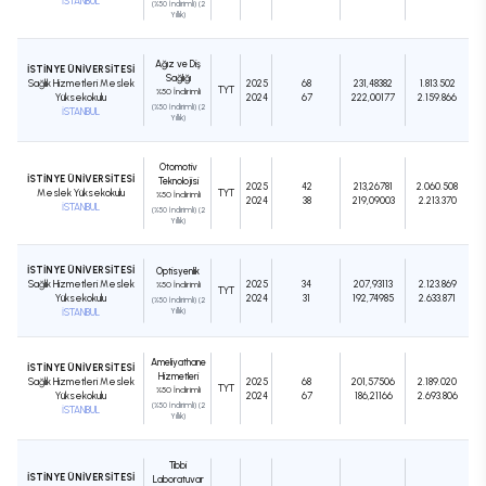
İSTANBUL
(%50 İndirimli) (2
Yıllık)
Ağız ve Diş
İSTİNYE ÜNİVERSİTESİ
Sağlığı
Sağlık Hizmetleri Meslek
2025
68
231,48382
1.813.502
TYT
%50 İndirimli
Yüksekokulu
2024
67
222,00177
2.159.866
(%50 İndirimli) (2
İSTANBUL
Yıllık)
Otomotiv
İSTİNYE ÜNİVERSİTESİ
Teknolojisi
2025
42
213,26781
2.060.508
Meslek Yüksekokulu
TYT
%50 İndirimli
2024
38
219,09003
2.213.370
İSTANBUL
(%50 İndirimli) (2
Yıllık)
İSTİNYE ÜNİVERSİTESİ
Optisyenlik
Sağlık Hizmetleri Meslek
2025
34
207,93113
2.123.869
%50 İndirimli
TYT
Yüksekokulu
2024
31
192,74985
2.633.871
(%50 İndirimli) (2
İSTANBUL
Yıllık)
Ameliyathane
İSTİNYE ÜNİVERSİTESİ
Hizmetleri
Sağlık Hizmetleri Meslek
2025
68
201,57506
2.189.020
TYT
%50 İndirimli
Yüksekokulu
2024
67
186,21166
2.693.806
(%50 İndirimli) (2
İSTANBUL
Yıllık)
Tıbbi
İSTİNYE ÜNİVERSİTESİ
Laboratuvar