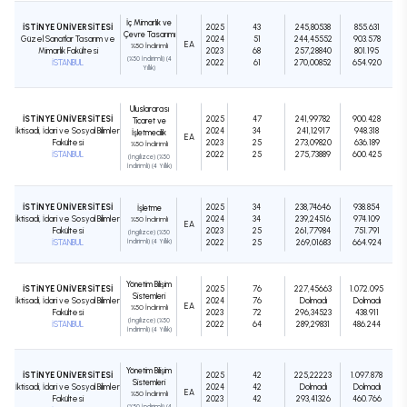
İç Mimarlık ve
İSTİNYE ÜNİVERSİTESİ
2025
43
245,80538
855.631
Çevre Tasarımı
Güzel Sanatlar Tasarım ve
2024
51
244,45552
903.578
EA
%50 İndirimli
Mimarlık Fakültesi
2023
68
257,28840
801.195
(%50 İndirimli) (4
İSTANBUL
2022
61
270,00852
654.920
Yıllık)
Uluslararası
İSTİNYE ÜNİVERSİTESİ
2025
47
241,99782
900.428
Ticaret ve
İktisadi, İdari ve Sosyal Bilimler
2024
34
241,12917
948.318
İşletmecilik
EA
Fakültesi
2023
25
273,09820
636.189
%50 İndirimli
İSTANBUL
2022
25
275,73889
600.425
(İngilizce) (%50
İndirimli) (4 Yıllık)
İSTİNYE ÜNİVERSİTESİ
2025
34
238,74646
938.854
İşletme
İktisadi, İdari ve Sosyal Bilimler
2024
34
239,24516
974.109
%50 İndirimli
EA
Fakültesi
2023
25
261,77984
751.791
(İngilizce) (%50
İSTANBUL
İndirimli) (4 Yıllık)
2022
25
269,01683
664.924
Yönetim Bilişim
İSTİNYE ÜNİVERSİTESİ
2025
76
227,45663
1.072.095
Sistemleri
İktisadi, İdari ve Sosyal Bilimler
2024
76
Dolmadı
Dolmadı
EA
%50 İndirimli
Fakültesi
2023
72
296,34523
438.911
(İngilizce) (%50
İSTANBUL
2022
64
289,29831
486.244
İndirimli) (4 Yıllık)
Yönetim Bilişim
İSTİNYE ÜNİVERSİTESİ
2025
42
225,22223
1.097.878
Sistemleri
İktisadi, İdari ve Sosyal Bilimler
2024
42
Dolmadı
Dolmadı
EA
%50 İndirimli
Fakültesi
2023
42
293,41326
460.766
(%50 İndirimli) (4