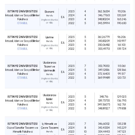
İSTİNYE ÜNİVERSİTESİ
2025
4
362,56334
93.206
Ekonomi
İktisadi, İdari ve Sosyal Bilimler
2024
4
346,77613
135.269
Burslu
EA
Fakültesi
2023
4
348,80204
165.246
(İngilizce) (Burslu)
İSTANBUL
(4 Yıllık)
2022
5
345,59914
190.650
İSTİNYE ÜNİVERSİTESİ
2025
5
361,26779
96.206
İşletme
İktisadi, İdari ve Sosyal Bilimler
2024
5
343,83209
143.997
Burslu
EA
Fakültesi
2023
4
350,06482
161.103
(İngilizce) (Burslu)
İSTANBUL
(4 Yıllık)
2022
5
355,49713
159.724
Uluslararası
İSTİNYE ÜNİVERSİTESİ
2025
7
353,74353
115.061
Ticaret ve
İktisadi, İdari ve Sosyal Bilimler
2024
5
349,12836
128.566
İşletmecilik
EA
Fakültesi
2023
4
372,16405
99.517
Burslu
İSTANBUL
2022
5
369,99489
120.721
(İngilizce) (Burslu)
(4 Yıllık)
Uluslararası
İSTİNYE ÜNİVERSİTESİ
2025
5
348,716
129.025
İlişkiler
İktisadi, İdari ve Sosyal Bilimler
2024
4
339,73735
156.795
EA
Burslu
Fakültesi
2023
4
349,56075
162.761
(İngilizce) (Burslu)
İSTANBUL
2022
5
348,89327
179.858
(4 Yıllık)
İSTİNYE ÜNİVERSİTESİ
İç Mimarlık ve
2025
7
346,60132
135.258
Güzel Sanatlar Tasarım ve
Çevre Tasarımı
2024
8
343,45334
145.229
EA
Mimarlık Fakültesi
Burslu
2023
10
354,44413
147.123