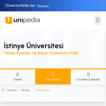
Ücretsiz Pdfler İçin
Tıklayınız
İstinye Üniversitesi
Taban Puanları Ve Başarı Sıralaması 2026
Genel
Sıralamalar
Ücretler & Burslar
/
Üniversiteler
/
İstinye Üniversitesi
/
Taban Puanları ve Başarı Sıralaması
2025 YÖK Atlas verilerine göre güncellendi.