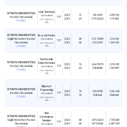
Uçak Teknolojisi
İSTİNYE ÜNİVERSİTESİ
2025
72
281,4439
1.090.196
%50 İndirimli
Meslek Yüksekokulu
TYT
2024
64
279,23260
1.174.385
(%50 İndirimli) (2
İSTANBUL
Yıllık)
İSTİNYE ÜNİVERSİTESİ
İlk ve Acil Yardım
Sağlık Hizmetleri Meslek
2025
68
272,72848
1.212.018
%50 İndirimli
TYT
Yüksekokulu
2024
68
255,13541
1.564.432
(%50 İndirimli) (2
İSTANBUL
Yıllık)
Sivil Havacılık
İSTİNYE ÜNİVERSİTESİ
Kabin Hizmetleri
2025
76
266,99074
1.294.518
Meslek Yüksekokulu
TYT
%50 İndirimli
2024
64
258,80381
1.501.899
İSTANBUL
(%50 İndirimli) (2
Yıllık)
Bilgisayar
İSTİNYE ÜNİVERSİTESİ
Programcılığı
2025
76
250,00181
1.542.658
Meslek Yüksekokulu
TYT
%50 İndirimli
2024
76
Dolmadı
Dolmadı
İSTANBUL
(%50 İndirimli) (2
Yıllık)
Tıbbi
İSTİNYE ÜNİVERSİTESİ
Görüntüleme
Sağlık Hizmetleri Meslek
2025
68
239,25224
1.700.683
Teknikleri
TYT
Yüksekokulu
2024
68
187,05568
2.687.599
%50 İndirimli