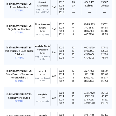
2025
25
404,81433
93.087
Eczacılık
İSTİNYE ÜNİVERSİTESİ
2024
25
Dolmadı
Dolmadı
%50 İndirimli
Eczacılık Fakültesi
SAY
2023
---
---
---
(İngilizce) (%50
İSTANBUL
İndirimli) (5 Yıllık)
2022
---
---
---
Dil ve Konuşma
2025
10
404,56793
93.372
İSTİNYE ÜNİVERSİTESİ
Terapisi
2024
9
370,58417
117.219
Sağlık Bilimleri Fakültesi
SAY
Burslu
2023
8
384,67408
130.830
İSTANBUL
2022
9
405,79501
99.713
(Burslu) (4 Yıllık)
Moleküler Biyoloji
İSTİNYE ÜNİVERSİTESİ
2025
10
400,82736
97.946
ve Genetik
Mühendislik ve Doğa Bilimleri
2024
10
378,63287
106.938
SAY
Burslu
Fakültesi
2023
10
415,78604
92.124
(İngilizce) (Burslu)
İSTANBUL
2022
9
431,76206
73.156
(4 Yıllık)
İSTİNYE ÜNİVERSİTESİ
2025
10
382,47298
121.587
Mimarlık
Güzel Sanatlar Tasarım ve
2024
3
376,11941
110.107
Burslu
SAY
Mimarlık Fakültesi
2023
4
399,22967
111.637
(İngilizce) (Burslu)
İSTANBUL
(4 Yıllık)
2022
15
385,53093
123.271
2025
15
376,57528
129.928
İSTİNYE ÜNİVERSİTESİ
Hemşirelik
2024
13
351,32518
145.936
Sağlık Bilimleri Fakültesi
Burslu
SAY
2023
13
375,50517
144.267
İSTANBUL
(Burslu) (4 Yıllık)
2022
15
372,07203
141.174
2025
5
376,17426
130.483
Hemşirelik