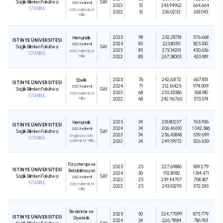
Sağlık Bilimleri Fakültesi
SAY
%50 İndirimli
2023
51
243,94962
664.664
İSTANBUL
(%50 İndirimli) (4
2022
51
236,02112
633.043
Yıllık)
2025
98
252,28718
576.668
Hemşirelik
İSTİNYE ÜNİVERSİTESİ
2024
85
223,80511
825.330
%50 İndirimli
Sağlık Bilimleri Fakültesi
SAY
2023
85
273,34201
450.636
(%50 İndirimli) (4
İSTANBUL
Yıllık)
2022
85
267,38003
420.189
2025
76
242,63172
667.851
Ebelik
İSTİNYE ÜNİVERSİTESİ
2024
71
212,16425
974.009
%50 İndirimli
Sağlık Bilimleri Fakültesi
SAY
2023
68
255,35586
568.180
(%50 İndirimli) (4
İSTANBUL
Yıllık)
2022
68
242,96765
573.374
2025
34
233,80257
765.936
Hemşirelik
İSTİNYE ÜNİVERSİTESİ
2024
34
206,46100
1.042.586
%50 İndirimli
Sağlık Bilimleri Fakültesi
SAY
2023
34
256,45848
559.699
(İngilizce) (%50
İSTANBUL
İndirimli) (4 Yıllık)
2022
34
249,19972
526.650
Fizyoterapi ve
2025
25
227,69886
839.279
İSTİNYE ÜNİVERSİTESİ
Rehabilitasyon
2024
30
192,81182
1.184.471
Sağlık Bilimleri Fakültesi
SAY
%50 İndirimli
2023
25
239,44707
708.387
İSTANBUL
(%50 İndirimli) (4
2022
25
243,10293
572.285
Yıllık)
Beslenme ve
2025
30
224,77099
875.779
İSTİNYE ÜNİVERSİTESİ
Diyetetik
2024
34
226,78184
786.901