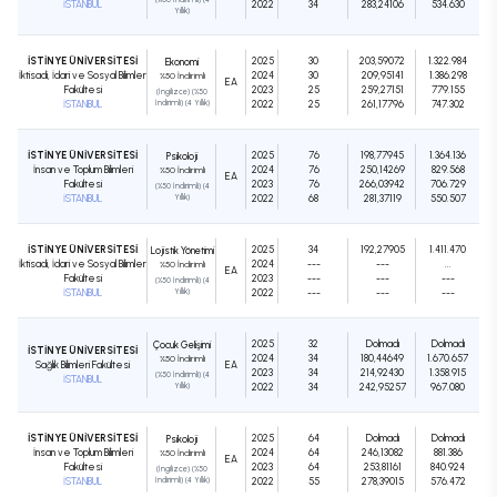
İSTANBUL
2022
34
283,24106
534.630
Yıllık)
İSTİNYE ÜNİVERSİTESİ
2025
30
203,59072
1.322.984
Ekonomi
İktisadi, İdari ve Sosyal Bilimler
2024
30
209,95141
1.386.298
%50 İndirimli
EA
Fakültesi
2023
25
259,27151
779.155
(İngilizce) (%50
İSTANBUL
İndirimli) (4 Yıllık)
2022
25
261,17796
747.302
İSTİNYE ÜNİVERSİTESİ
2025
76
198,77945
1.364.136
Psikoloji
İnsan ve Toplum Bilimleri
2024
76
250,14269
829.568
%50 İndirimli
EA
Fakültesi
2023
76
266,03942
706.729
(%50 İndirimli) (4
İSTANBUL
Yıllık)
2022
68
281,37119
550.507
İSTİNYE ÜNİVERSİTESİ
2025
34
192,27905
1.411.470
Lojistik Yönetimi
İktisadi, İdari ve Sosyal Bilimler
2024
---
---
...
%50 İndirimli
EA
Fakültesi
2023
---
---
---
(%50 İndirimli) (4
İSTANBUL
Yıllık)
2022
---
---
---
2025
32
Dolmadı
Dolmadı
Çocuk Gelişimi
İSTİNYE ÜNİVERSİTESİ
2024
34
180,44649
1.670.657
%50 İndirimli
Sağlık Bilimleri Fakültesi
EA
2023
34
214,92430
1.358.915
(%50 İndirimli) (4
İSTANBUL
Yıllık)
2022
34
242,95257
967.080
İSTİNYE ÜNİVERSİTESİ
2025
64
Dolmadı
Dolmadı
Psikoloji
İnsan ve Toplum Bilimleri
2024
64
246,13082
881.386
%50 İndirimli
EA
Fakültesi
2023
64
253,81161
840.924
(İngilizce) (%50
İSTANBUL
İndirimli) (4 Yıllık)
2022
55
278,39015
576.472