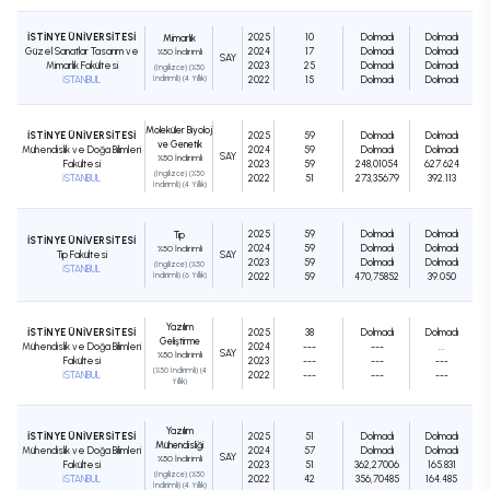
İSTİNYE ÜNİVERSİTESİ
2025
10
Dolmadı
Dolmadı
Mimarlık
Güzel Sanatlar Tasarım ve
2024
17
Dolmadı
Dolmadı
%50 İndirimli
SAY
Mimarlık Fakültesi
2023
25
Dolmadı
Dolmadı
(İngilizce) (%50
İSTANBUL
İndirimli) (4 Yıllık)
2022
15
Dolmadı
Dolmadı
Moleküler Biyoloji
İSTİNYE ÜNİVERSİTESİ
2025
59
Dolmadı
Dolmadı
ve Genetik
Mühendislik ve Doğa Bilimleri
2024
59
Dolmadı
Dolmadı
SAY
%50 İndirimli
Fakültesi
2023
59
248,01054
627.624
(İngilizce) (%50
İSTANBUL
2022
51
273,35679
392.113
İndirimli) (4 Yıllık)
2025
59
Dolmadı
Dolmadı
Tıp
İSTİNYE ÜNİVERSİTESİ
2024
59
Dolmadı
Dolmadı
%50 İndirimli
Tıp Fakültesi
SAY
2023
59
Dolmadı
Dolmadı
(İngilizce) (%50
İSTANBUL
İndirimli) (6 Yıllık)
2022
59
470,75852
39.050
Yazılım
İSTİNYE ÜNİVERSİTESİ
2025
38
Dolmadı
Dolmadı
Geliştirme
Mühendislik ve Doğa Bilimleri
2024
---
---
...
SAY
%50 İndirimli
Fakültesi
2023
---
---
---
(%50 İndirimli) (4
İSTANBUL
2022
---
---
---
Yıllık)
Yazılım
İSTİNYE ÜNİVERSİTESİ
2025
51
Dolmadı
Dolmadı
Mühendisliği
Mühendislik ve Doğa Bilimleri
2024
57
Dolmadı
Dolmadı
SAY
%50 İndirimli
Fakültesi
2023
51
362,27006
165.831
(İngilizce) (%50
İSTANBUL
2022
42
356,70485
164.485
İndirimli) (4 Yıllık)