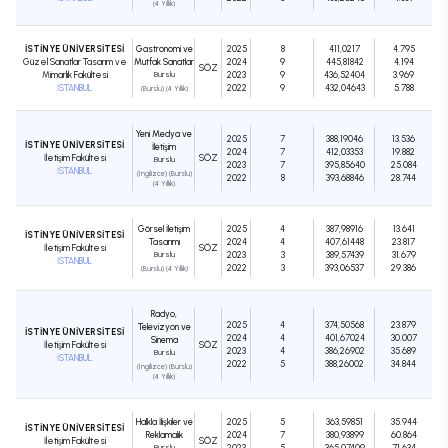
(4 Yıllık)
İSTİNYE ÜNİVERSİTESİ
Gastronomi ve
2025
8
411,0217
4.795
Güzel Sanatlar Tasarım ve
Mutfak Sanatları
2024
9
445,81842
4.194
SÖZ
Mimarlık Fakültesi
Burslu
2023
9
436,52404
3.969
İSTANBUL
2022
9
432,04643
5.788
(Burslu) (4 Yıllık)
Yeni Medya ve
2025
7
388,19046
13.536
İSTİNYE ÜNİVERSİTESİ
İletişim
2024
7
412,03353
19.882
İletişim Fakültesi
SÖZ
Burslu
2023
7
395,85640
25.084
İSTANBUL
(İngilizce) (Burslu)
2022
8
393,68846
28.744
(4 Yıllık)
Görsel İletişim
2025
4
387,98916
13.641
İSTİNYE ÜNİVERSİTESİ
Tasarımı
2024
4
407,61448
23.817
İletişim Fakültesi
SÖZ
Burslu
2023
3
389,57439
31.679
İSTANBUL
2022
3
393,06537
29.386
(Burslu) (4 Yıllık)
Radyo,
2025
4
374,50568
23.879
Televizyon ve
İSTİNYE ÜNİVERSİTESİ
2024
4
401,67024
30.007
Sinema
İletişim Fakültesi
SÖZ
2023
4
386,26902
35.689
Burslu
İSTANBUL
2022
5
388,26002
34.844
(İngilizce) (Burslu)
(4 Yıllık)
Halkla İlişkiler ve
2025
5
363,59851
35.944
İSTİNYE ÜNİVERSİTESİ
Reklamcılık
2024
7
380,93899
60.864
İletişim Fakültesi
SÖZ
Burslu
2023
5
365,07409
71.634