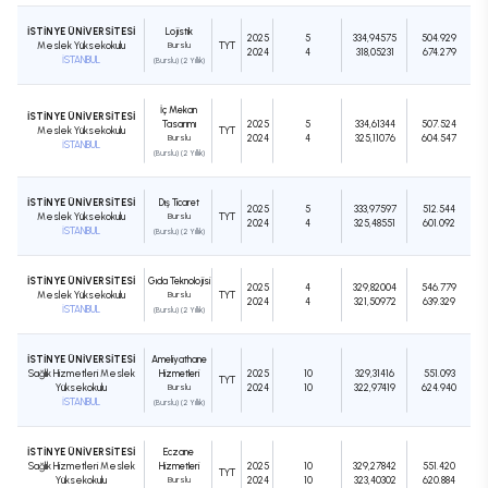
İSTİNYE ÜNİVERSİTESİ
Lojistik
2025
5
334,94575
504.929
Meslek Yüksekokulu
Burslu
TYT
2024
4
318,05231
674.279
İSTANBUL
(Burslu) (2 Yıllık)
İç Mekan
İSTİNYE ÜNİVERSİTESİ
Tasarımı
2025
5
334,61344
507.524
Meslek Yüksekokulu
TYT
Burslu
2024
4
325,11076
604.547
İSTANBUL
(Burslu) (2 Yıllık)
İSTİNYE ÜNİVERSİTESİ
Dış Ticaret
2025
5
333,97597
512.544
Meslek Yüksekokulu
Burslu
TYT
2024
4
325,48551
601.092
İSTANBUL
(Burslu) (2 Yıllık)
İSTİNYE ÜNİVERSİTESİ
Gıda Teknolojisi
2025
4
329,82004
546.779
Meslek Yüksekokulu
Burslu
TYT
2024
4
321,50972
639.329
İSTANBUL
(Burslu) (2 Yıllık)
İSTİNYE ÜNİVERSİTESİ
Ameliyathane
Sağlık Hizmetleri Meslek
Hizmetleri
2025
10
329,31416
551.093
TYT
Yüksekokulu
Burslu
2024
10
322,97419
624.940
İSTANBUL
(Burslu) (2 Yıllık)
İSTİNYE ÜNİVERSİTESİ
Eczane
Sağlık Hizmetleri Meslek
Hizmetleri
2025
10
329,27842
551.420
TYT
Yüksekokulu
Burslu
2024
10
323,40302
620.884