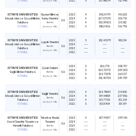
İSTANBUL
2022
11
357,86074
152.946
(Burslu) (4 Yıllık)
İSTİNYE ÜNİVERSİTESİ
Siyaset Bilimi ve
2025
4
343,24719
145.635
İktisadi, İdari ve Sosyal Bilimler
Kamu Yönetimi
2024
4
327,07570
203.751
EA
Fakültesi
Burslu
2023
4
335,59425
215.182
İSTANBUL
2022
5
338,21426
216.792
(Burslu) (4 Yıllık)
İSTİNYE ÜNİVERSİTESİ
2025
5
332,45579
183.234
Lojistik Yönetimi
İktisadi, İdari ve Sosyal Bilimler
2024
---
---
...
Burslu
EA
Fakültesi
2023
---
---
---
(Burslu) (4 Yıllık)
İSTANBUL
2022
---
---
---
2025
5
326,1751
208.747
İSTİNYE ÜNİVERSİTESİ
Çocuk Gelişimi
2024
5
325,72972
209.505
Sağlık Bilimleri Fakültesi
Burslu
EA
2023
5
324,75378
265.137
İSTANBUL
(Burslu) (4 Yıllık)
2022
6
332,40705
239.709
İSTİNYE ÜNİVERSİTESİ
2025
4
324,74845
214.850
Sağlık Yönetimi
İktisadi, İdari ve Sosyal Bilimler
2024
4
319,44834
237.906
Burslu
EA
Fakültesi
2023
4
315,77551
312.234
(Burslu) (4 Yıllık)
İSTANBUL
2022
5
313,01434
331.519
İSTİNYE ÜNİVERSİTESİ
Tekstil ve Moda
2025
4
307,94317
299.140
Güzel Sanatlar Tasarım ve
Tasarımı
2024
---
---
...
EA
Mimarlık Fakültesi
Burslu
2023
---
---
---
İSTANBUL
2022
---
---
---
(Burslu) (4 Yıllık)