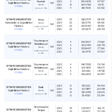
Diyetetik
2024
5
350,44052
147.357
Sağlık Bilimleri Fakültesi
SAY
Burslu
2023
10
369,07363
154.311
İSTANBUL
2022
9
383,70150
125.552
(Burslu) (4 Yıllık)
İSTİNYE ÜNİVERSİTESİ
2025
20
358,37979
158.700
Kimya
Mühendislik ve Doğa Bilimleri
2024
20
330,57741
184.433
Burslu
SAY
Fakültesi
2023
20
353,92407
181.035
(İngilizce) (Burslu)
İSTANBUL
(4 Yıllık)
2022
20
319,13279
240.734
Fizyoterapi ve
2025
4
350,50127
173.360
İSTİNYE ÜNİVERSİTESİ
Rehabilitasyon
2024
4
323,21409
200.790
Sağlık Bilimleri Fakültesi
SAY
Burslu
2023
4
355,84457
177.360
İSTANBUL
(İngilizce) (Burslu)
2022
5
361,19178
157.267
(4 Yıllık)
Fizyoterapi ve
2025
4
348,75535
176.760
İSTİNYE ÜNİVERSİTESİ
Rehabilitasyon
2024
4
324,14874
198.675
Sağlık Bilimleri Fakültesi
SAY
Burslu
2023
4
355,13312
178.708
İSTANBUL
2022
5
356,64015
164.597
(Burslu) (4 Yıllık)
2025
12
339,2622
196.405
İSTİNYE ÜNİVERSİTESİ
Ebelik
2024
10
313,73897
224.548
Sağlık Bilimleri Fakültesi
Burslu
SAY
2023
10
330,15590
233.676
İSTANBUL
(Burslu) (4 Yıllık)
2022
12
331,40321
212.344
Dil ve Konuşma
2025
59
253,95117
562.711
İSTİNYE ÜNİVERSİTESİ
Terapisi
2024
55
231,91172
722.295