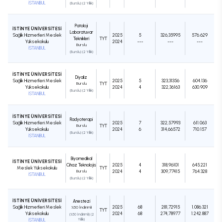
İSTANBUL
(Burslu) (2 Yıllık)
Patoloji
İSTİNYE ÜNİVERSİTESİ
Laboratuvar
Sağlık Hizmetleri Meslek
2025
5
326,35995
576.629
Teknikleri
TYT
Yüksekokulu
2024
---
---
---
Burslu
İSTANBUL
(Burslu) (2 Yıllık)
İSTİNYE ÜNİVERSİTESİ
Diyaliz
Sağlık Hizmetleri Meslek
2025
5
323,31356
604.136
Burslu
TYT
Yüksekokulu
2024
4
322,36163
630.909
(Burslu) (2 Yıllık)
İSTANBUL
İSTİNYE ÜNİVERSİTESİ
Radyoterapi
Sağlık Hizmetleri Meslek
2025
7
322,57993
611.063
Burslu
TYT
Yüksekokulu
2024
6
314,66572
710.157
(Burslu) (2 Yıllık)
İSTANBUL
Biyomedikal
İSTİNYE ÜNİVERSİTESİ
Cihaz Teknolojisi
2025
4
318,96101
645.221
Meslek Yüksekokulu
TYT
Burslu
2024
4
309,77415
764.328
İSTANBUL
(Burslu) (2 Yıllık)
İSTİNYE ÜNİVERSİTESİ
Anestezi
Sağlık Hizmetleri Meslek
2025
68
281,72915
1.086.321
%50 İndirimli
TYT
Yüksekokulu
2024
68
274,78977
1.242.887
(%50 İndirimli) (2
İSTANBUL
Yıllık)