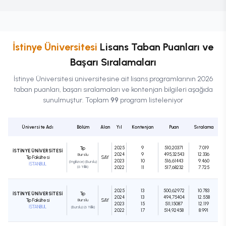
İstinye Üniversitesi
Lisans
Taban Puanları ve
Başarı Sıralamaları
İstinye Üniversitesi
üniversitesine ait
lisans
programlarının 2026
taban puanları, başarı sıralamaları ve kontenjan bilgileri aşağıda
sunulmuştur. Toplam
99
program listeleniyor
Üniversite Adı
Bölüm
Alan
Yıl
Kontenjan
Puan
Sıralama
2025
9
510,20371
7.019
Tıp
İSTİNYE ÜNİVERSİTESİ
2024
9
495,32543
12.336
Burslu
Tıp Fakültesi
SAY
2023
10
516,61443
9.460
(İngilizce) (Burslu)
İSTANBUL
(6 Yıllık)
2022
11
517,68232
7.725
2025
13
500,62972
10.783
İSTİNYE ÜNİVERSİTESİ
Tıp
2024
13
494,75404
12.558
Tıp Fakültesi
Burslu
SAY
2023
15
511,15087
12.119
İSTANBUL
(Burslu) (6 Yıllık)
2022
17
514,92458
8.991