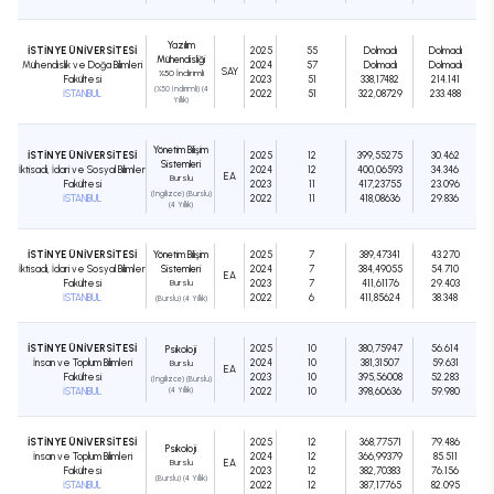
Yazılım
İSTİNYE ÜNİVERSİTESİ
2025
55
Dolmadı
Dolmadı
Mühendisliği
Mühendislik ve Doğa Bilimleri
2024
57
Dolmadı
Dolmadı
SAY
%50 İndirimli
Fakültesi
2023
51
338,17482
214.141
(%50 İndirimli) (4
İSTANBUL
2022
51
322,08729
233.488
Yıllık)
Yönetim Bilişim
İSTİNYE ÜNİVERSİTESİ
2025
12
399,55275
30.462
Sistemleri
İktisadi, İdari ve Sosyal Bilimler
2024
12
400,06593
34.346
EA
Burslu
Fakültesi
2023
11
417,23755
23.096
(İngilizce) (Burslu)
İSTANBUL
2022
11
418,08636
29.836
(4 Yıllık)
İSTİNYE ÜNİVERSİTESİ
Yönetim Bilişim
2025
7
389,47341
43.270
İktisadi, İdari ve Sosyal Bilimler
Sistemleri
2024
7
384,49055
54.710
EA
Fakültesi
Burslu
2023
7
411,61176
29.403
İSTANBUL
2022
6
411,85624
38.348
(Burslu) (4 Yıllık)
İSTİNYE ÜNİVERSİTESİ
2025
10
380,75947
56.614
Psikoloji
İnsan ve Toplum Bilimleri
2024
10
381,31507
59.631
Burslu
EA
Fakültesi
2023
10
395,56008
52.283
(İngilizce) (Burslu)
İSTANBUL
(4 Yıllık)
2022
10
398,60636
59.980
İSTİNYE ÜNİVERSİTESİ
2025
12
368,77571
79.486
Psikoloji
İnsan ve Toplum Bilimleri
2024
12
366,99379
85.511
Burslu
EA
Fakültesi
2023
12
382,70383
76.156
(Burslu) (4 Yıllık)
İSTANBUL
2022
12
387,17765
82.095