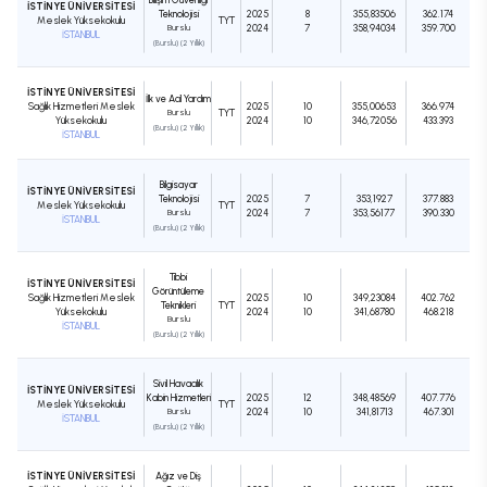
İSTİNYE ÜNİVERSİTESİ
Teknolojisi
2025
8
355,83506
362.174
Meslek Yüksekokulu
TYT
Burslu
2024
7
358,94034
359.700
İSTANBUL
(Burslu) (2 Yıllık)
İSTİNYE ÜNİVERSİTESİ
İlk ve Acil Yardım
Sağlık Hizmetleri Meslek
2025
10
355,00653
366.974
Burslu
TYT
Yüksekokulu
2024
10
346,72056
433.393
(Burslu) (2 Yıllık)
İSTANBUL
Bilgisayar
İSTİNYE ÜNİVERSİTESİ
Teknolojisi
2025
7
353,1927
377.883
Meslek Yüksekokulu
TYT
Burslu
2024
7
353,56177
390.330
İSTANBUL
(Burslu) (2 Yıllık)
Tıbbi
İSTİNYE ÜNİVERSİTESİ
Görüntüleme
Sağlık Hizmetleri Meslek
2025
10
349,23084
402.762
Teknikleri
TYT
Yüksekokulu
2024
10
341,68780
468.218
Burslu
İSTANBUL
(Burslu) (2 Yıllık)
Sivil Havacılık
İSTİNYE ÜNİVERSİTESİ
Kabin Hizmetleri
2025
12
348,48569
407.776
Meslek Yüksekokulu
TYT
Burslu
2024
10
341,81713
467.301
İSTANBUL
(Burslu) (2 Yıllık)
İSTİNYE ÜNİVERSİTESİ
Ağız ve Diş