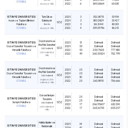
İSTANBUL
2022
6
369,63664
63.630
(Burslu) (4 Yıllık)
İSTİNYE ÜNİVERSİTESİ
Türk Dili ve
2025
3
352,08751
53.934
İnsan ve Toplum Bilimleri
Edebiyatı
2024
3
385,12829
53.427
SÖZ
Fakültesi
Burslu
2023
3
361,31441
80.001
İSTANBUL
2022
4
359,09746
86.251
(Burslu) (4 Yıllık)
Gastronomi ve
İSTİNYE ÜNİVERSİTESİ
2025
51
Dolmadı
Dolmadı
Mutfak Sanatları
Güzel Sanatlar Tasarım ve
2024
55
Dolmadı
Dolmadı
SÖZ
%50 İndirimli
Mimarlık Fakültesi
2023
55
253,17605
777.580
(%50 İndirimli) (4
İSTANBUL
2022
49
260,55524
702.799
Yıllık)
Gastronomi ve
İSTİNYE ÜNİVERSİTESİ
2025
25
Dolmadı
Dolmadı
Mutfak Sanatları
Güzel Sanatlar Tasarım ve
2024
25
Dolmadı
Dolmadı
SÖZ
%50 İndirimli
Mimarlık Fakültesi
2023
30
Dolmadı
Dolmadı
(İngilizce) (%50
İSTANBUL
2022
25
260,18951
706.666
İndirimli) (4 Yıllık)
Görsel İletişim
2025
25
Dolmadı
Dolmadı
İSTİNYE ÜNİVERSİTESİ
Tasarımı
2024
25
Dolmadı
Dolmadı
İletişim Fakültesi
SÖZ
%50 İndirimli
2023
17
266,95607
632.034
İSTANBUL
(%50 İndirimli) (4
2022
17
265,16735
655.257
Yıllık)
Halkla İlişkiler ve
2025
34
Dolmadı
Dolmadı
İSTİNYE ÜNİVERSİTESİ
Reklamcılık
2024
42
Dolmadı
Dolmadı