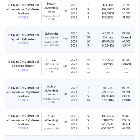
Endüstri
İSTİNYE ÜNİVERSİTESİ
2025
8
424,3162
71.391
Mühendisliği
Mühendislik ve Doğa Bilimleri
2024
9
402,80223
79.700
SAY
Burslu
Fakültesi
2023
9
442,53234
65.096
(İngilizce) (Burslu)
İSTANBUL
2022
8
433,22802
71.780
(4 Yıllık)
2025
51
416,89117
79.507
Diş Hekimliği
İSTİNYE ÜNİVERSİTESİ
2024
59
Dolmadı
Dolmadı
%50 İndirimli
Diş Hekimliği Fakültesi
SAY
2023
60
439,97652
67.503
(İngilizce) (%50
İSTANBUL
İndirimli) (5 Yıllık)
2022
51
440,34302
65.319
2025
42
413,12293
83.701
Eczacılık
İSTİNYE ÜNİVERSİTESİ
2024
51
Dolmadı
Dolmadı
%50 İndirimli
Eczacılık Fakültesi
SAY
2023
---
---
---
(%50 İndirimli) (5
İSTANBUL
Yıllık)
2022
---
---
---
Makine
İSTİNYE ÜNİVERSİTESİ
2025
7
408,254
89.092
Mühendisliği
Mühendislik ve Doğa Bilimleri
2024
5
389,53150
94.021
SAY
Burslu
Fakültesi
2023
9
408,35443
100.618
(İngilizce) (Burslu)
İSTANBUL
2022
15
373,03846
139.845
(4 Yıllık)
İSTİNYE ÜNİVERSİTESİ
Yazılım
2025
9
406,18406
91.445
Mühendislik ve Doğa Bilimleri
Mühendisliği
2024
9
338,01629
169.551
SAY
Fakültesi
Burslu
2023
8
461,01613
48.414
İSTANBUL
2022
9
460,70075
47.394
(Burslu) (4 Yıllık)