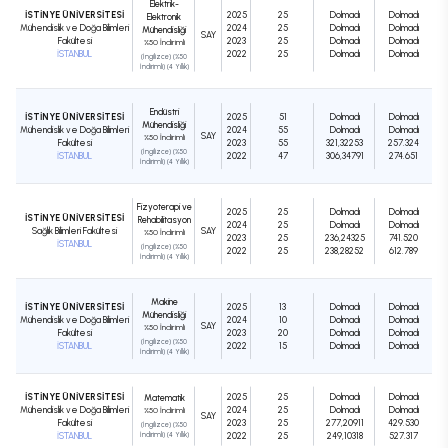
Elektrik-
İSTİNYE ÜNİVERSİTESİ
2025
25
Dolmadı
Dolmadı
Elektronik
Mühendislik ve Doğa Bilimleri
2024
25
Dolmadı
Dolmadı
Mühendisliği
SAY
Fakültesi
2023
25
Dolmadı
Dolmadı
%50 İndirimli
İSTANBUL
2022
25
Dolmadı
Dolmadı
(İngilizce) (%50
İndirimli) (4 Yıllık)
Endüstri
İSTİNYE ÜNİVERSİTESİ
2025
51
Dolmadı
Dolmadı
Mühendisliği
Mühendislik ve Doğa Bilimleri
2024
55
Dolmadı
Dolmadı
SAY
%50 İndirimli
Fakültesi
2023
55
321,32253
257.324
(İngilizce) (%50
İSTANBUL
2022
47
306,34791
274.651
İndirimli) (4 Yıllık)
Fizyoterapi ve
2025
25
Dolmadı
Dolmadı
İSTİNYE ÜNİVERSİTESİ
Rehabilitasyon
2024
25
Dolmadı
Dolmadı
Sağlık Bilimleri Fakültesi
SAY
%50 İndirimli
2023
25
236,24325
741.520
İSTANBUL
(İngilizce) (%50
2022
25
238,28252
612.789
İndirimli) (4 Yıllık)
Makine
İSTİNYE ÜNİVERSİTESİ
2025
13
Dolmadı
Dolmadı
Mühendisliği
Mühendislik ve Doğa Bilimleri
2024
10
Dolmadı
Dolmadı
SAY
%50 İndirimli
Fakültesi
2023
20
Dolmadı
Dolmadı
(İngilizce) (%50
İSTANBUL
2022
15
Dolmadı
Dolmadı
İndirimli) (4 Yıllık)
İSTİNYE ÜNİVERSİTESİ
2025
25
Dolmadı
Dolmadı
Matematik
Mühendislik ve Doğa Bilimleri
2024
25
Dolmadı
Dolmadı
%50 İndirimli
SAY
Fakültesi
2023
25
277,20911
429.530
(İngilizce) (%50
İSTANBUL
İndirimli) (4 Yıllık)
2022
25
249,10318
527.317