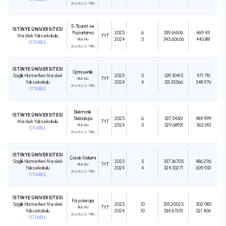
(Burslu) (2 Yıllık)
E-Ticaret ve
İSTİNYE ÜNİVERSİTESİ
Pazarlama
2025
6
339,61606
469.411
Meslek Yüksekokulu
TYT
Burslu
2024
5
345,60656
440.881
İSTANBUL
(Burslu) (2 Yıllık)
İSTİNYE ÜNİVERSİTESİ
Optisyenlik
Sağlık Hizmetleri Meslek
2025
5
339,30415
471.741
Burslu
TYT
Yüksekokulu
2024
4
331,35566
548.976
(Burslu) (2 Yıllık)
İSTANBUL
Elektronik
İSTİNYE ÜNİVERSİTESİ
Teknolojisi
2025
6
337,54361
484.999
Meslek Yüksekokulu
TYT
Burslu
2024
5
329,68931
563.343
İSTANBUL
(Burslu) (2 Yıllık)
İSTİNYE ÜNİVERSİTESİ
Çocuk Gelişimi
Sağlık Hizmetleri Meslek
2025
5
337,36705
486.296
Burslu
TYT
Yüksekokulu
2024
4
324,53271
609.933
(Burslu) (2 Yıllık)
İSTANBUL
İSTİNYE ÜNİVERSİTESİ
Fizyoterapi
Sağlık Hizmetleri Meslek
2025
10
335,20025
502.985
Burslu
TYT
Yüksekokulu
2024
10
334,67651
521.406
(Burslu) (2 Yıllık)
İSTANBUL