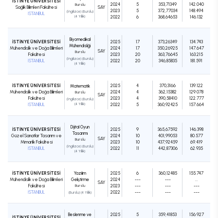
İSTİNYE ÜNİVERSİTESİ
2024
5
353,71349
142.040
Burslu
Sağlık Bilimleri Fakültesi
SAY
2023
5
372,77034
148.494
(İngilizce) (Burslu)
İSTANBUL
(4 Yıllık)
2022
6
368,64653
146.132
Biyomedikal
İSTİNYE ÜNİVERSİTESİ
2025
17
373,26349
134.743
Mühendisliği
Mühendislik ve Doğa Bilimleri
2024
17
350,26925
147.647
SAY
Burslu
Fakültesi
2023
20
363,76645
163.215
(İngilizce) (Burslu)
İSTANBUL
2022
20
346,85835
181.591
(4 Yıllık)
İSTİNYE ÜNİVERSİTESİ
2025
4
370,3166
139.122
Matematik
Mühendislik ve Doğa Bilimleri
2024
4
362,15382
129.078
Burslu
SAY
Fakültesi
2023
4
390,58410
122.777
(İngilizce) (Burslu)
İSTANBUL
(4 Yıllık)
2022
5
360,92425
157.664
Dijital Oyun
İSTİNYE ÜNİVERSİTESİ
2025
9
365,67592
146.398
Tasarımı
Güzel Sanatlar Tasarım ve
2024
10
401,99053
80.577
SAY
Burslu
Mimarlık Fakültesi
2023
10
437,92459
69.419
(İngilizce) (Burslu)
İSTANBUL
2022
11
442,87306
62.935
(4 Yıllık)
İSTİNYE ÜNİVERSİTESİ
Yazılım
2025
6
360,12485
155.747
Mühendislik ve Doğa Bilimleri
Geliştirme
2024
---
---
...
SAY
Fakültesi
Burslu
2023
---
---
---
İSTANBUL
2022
---
---
---
(Burslu) (4 Yıllık)
Beslenme ve
2025
5
359,41853
156.927
İSTİNYE ÜNİVERSİTESİ