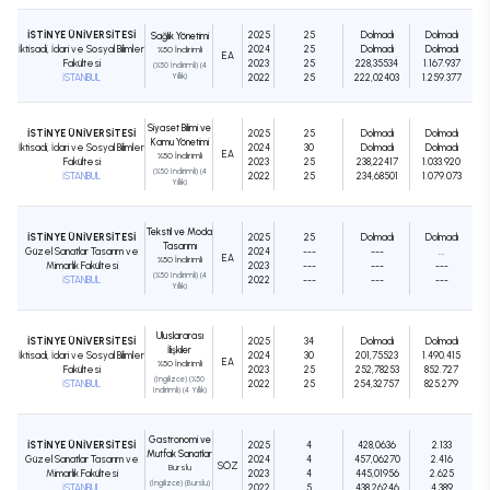
İSTİNYE ÜNİVERSİTESİ
2025
25
Dolmadı
Dolmadı
Sağlık Yönetimi
İktisadi, İdari ve Sosyal Bilimler
2024
25
Dolmadı
Dolmadı
%50 İndirimli
EA
Fakültesi
2023
25
228,35534
1.167.937
(%50 İndirimli) (4
İSTANBUL
Yıllık)
2022
25
222,02403
1.259.377
Siyaset Bilimi ve
İSTİNYE ÜNİVERSİTESİ
2025
25
Dolmadı
Dolmadı
Kamu Yönetimi
İktisadi, İdari ve Sosyal Bilimler
2024
30
Dolmadı
Dolmadı
EA
%50 İndirimli
Fakültesi
2023
25
238,22417
1.033.920
(%50 İndirimli) (4
İSTANBUL
2022
25
234,68501
1.079.073
Yıllık)
Tekstil ve Moda
İSTİNYE ÜNİVERSİTESİ
2025
25
Dolmadı
Dolmadı
Tasarımı
Güzel Sanatlar Tasarım ve
2024
---
---
...
EA
%50 İndirimli
Mimarlık Fakültesi
2023
---
---
---
(%50 İndirimli) (4
İSTANBUL
2022
---
---
---
Yıllık)
Uluslararası
İSTİNYE ÜNİVERSİTESİ
2025
34
Dolmadı
Dolmadı
İlişkiler
İktisadi, İdari ve Sosyal Bilimler
2024
30
201,75523
1.490.415
EA
%50 İndirimli
Fakültesi
2023
25
252,78253
852.727
(İngilizce) (%50
İSTANBUL
2022
25
254,32757
825.279
İndirimli) (4 Yıllık)
Gastronomi ve
İSTİNYE ÜNİVERSİTESİ
2025
4
428,0636
2.133
Mutfak Sanatları
Güzel Sanatlar Tasarım ve
2024
4
457,06270
2.416
SÖZ
Burslu
Mimarlık Fakültesi
2023
4
445,01956
2.625
(İngilizce) (Burslu)
İSTANBUL
2022
5
438,26246
4.389