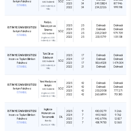
İletişim Fakültesi
SÖZ
%50 İndirimli
2023
34
249,53824
817.946
İSTANBUL
(%50 İndirimli) (4
2022
34
234,22126
999.198
Yıllık)
Radyo,
2025
25
Dolmadı
Dolmadı
Televizyon ve
İSTİNYE ÜNİVERSİTESİ
2024
25
Dolmadı
Dolmadı
Sinema
İletişim Fakültesi
SÖZ
2023
25
235,21369
979.709
%50 İndirimli
İSTANBUL
2022
25
233,15719
1.011.138
(İngilizce) (%50
İndirimli) (4 Yıllık)
Türk Dili ve
İSTİNYE ÜNİVERSİTESİ
2025
17
Dolmadı
Dolmadı
Edebiyatı
İnsan ve Toplum Bilimleri
2024
17
Dolmadı
Dolmadı
SÖZ
%50 İndirimli
Fakültesi
2023
17
183,64528
1.474.004
(%50 İndirimli) (4
İSTANBUL
2022
21
Dolmadı
Dolmadı
Yıllık)
Yeni Medya ve
2025
42
Dolmadı
Dolmadı
İSTİNYE ÜNİVERSİTESİ
İletişim
2024
42
Dolmadı
Dolmadı
İletişim Fakültesi
SÖZ
%50 İndirimli
2023
42
253,20158
777.271
İSTANBUL
(İngilizce) (%50
2022
42
260,68914
701.385
İndirimli) (4 Yıllık)
İngilizce
İSTİNYE ÜNİVERSİTESİ
2025
9
430,01279
11.266
Mütercim ve
İnsan ve Toplum Bilimleri
2024
7
445,14601
9.762
Tercümanlık
DIL
Fakültesi
2023
7
442,67196
12.827
Burslu
İSTANBUL
2022
7
438,74730
12.065
(Burslu) (4 Yıllık)