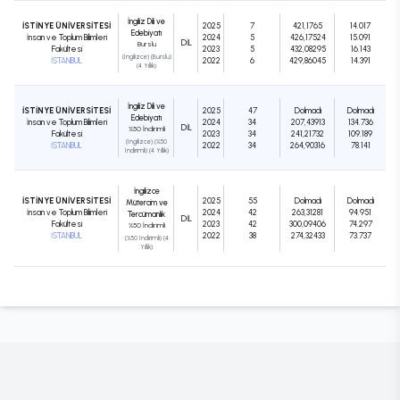
İngiliz Dili ve
İSTİNYE ÜNİVERSİTESİ
2025
7
421,1765
14.017
Edebiyatı
İnsan ve Toplum Bilimleri
2024
5
426,17524
15.091
DIL
Burslu
Fakültesi
2023
5
432,08295
16.143
(İngilizce) (Burslu)
İSTANBUL
2022
6
429,86045
14.391
(4 Yıllık)
İngiliz Dili ve
İSTİNYE ÜNİVERSİTESİ
2025
47
Dolmadı
Dolmadı
Edebiyatı
İnsan ve Toplum Bilimleri
2024
34
207,43913
134.736
DIL
%50 İndirimli
Fakültesi
2023
34
241,21732
109.189
(İngilizce) (%50
İSTANBUL
2022
34
264,90316
78.141
İndirimli) (4 Yıllık)
İngilizce
İSTİNYE ÜNİVERSİTESİ
2025
55
Dolmadı
Dolmadı
Mütercim ve
İnsan ve Toplum Bilimleri
2024
42
263,31281
94.951
Tercümanlık
DIL
Fakültesi
2023
42
300,09406
74.297
%50 İndirimli
İSTANBUL
2022
38
274,32433
73.737
(%50 İndirimli) (4
Yıllık)