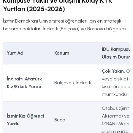
Kampüse Yakın ve Ulaşımı Kolay KYK
Yurtları (2025-2026)
İzmir Demokrasi Üniversitesi öğrencileri için en stratejik
barınma noktaları İnciraltı (Balçova) ve Bornova bölgesidir.
İDÜ Kampüsü
Yurt Adı
Konum
Ulaşım Durum
Çok Yakın.
Ot
İnciraltı Atatürk
veya bisiklet il
Balçova / İnciraltı
Kız/Erkek Yurdu
kısa sürede ul
mümkündür.
Otobüs (Şiriny
İzmir Kız Öğrenci
Aktarma) vey
Buca
Yurdu
İZBAN+Metro i
ulaşım sağlanır