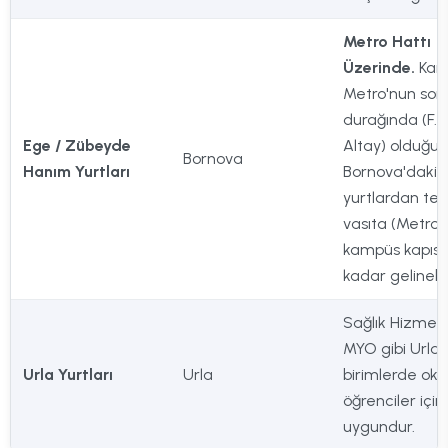
Metro Hattı
Üzerinde.
Kam
Metro'nun son
durağında (F.
Ege / Zübeyde
Altay) olduğu i
Bornova
Hanım Yurtları
Bornova'daki
yurtlardan tek
vasıta (Metro) 
kampüs kapısı
kadar gelinebili
Sağlık Hizmetl
MYO gibi Urla'
Urla Yurtları
Urla
birimlerde ok
öğrenciler için
uygundur.