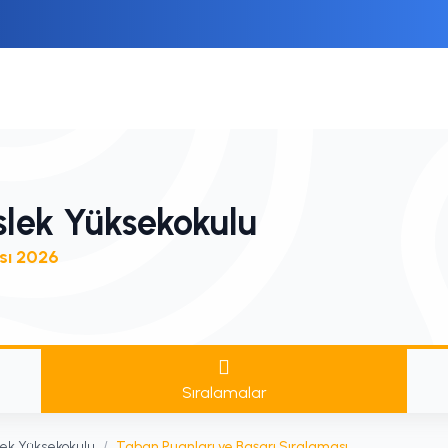
lek Yüksekokulu
sı 2026
Sıralamalar
ek Yüksekokulu
/
Taban Puanları ve Başarı Sıralaması