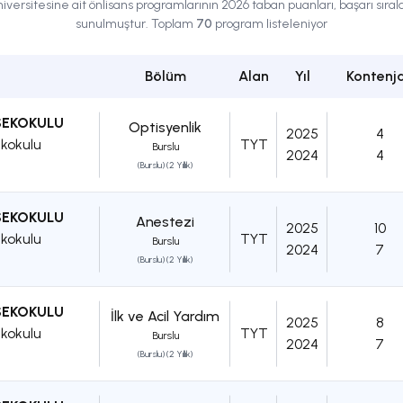
iversitesine ait
önlisans
programlarının 2026 taban puanları, başarı sırala
sunulmuştur. Toplam
70
program listeleniyor
Bölüm
Alan
Yıl
Kontenj
SEKOKULU
Optisyenlik
2025
4
kokulu
TYT
Burslu
2024
4
(Burslu) (2 Yıllık)
SEKOKULU
Anestezi
2025
10
kokulu
TYT
Burslu
2024
7
(Burslu) (2 Yıllık)
SEKOKULU
İlk ve Acil Yardım
2025
8
kokulu
TYT
Burslu
2024
7
(Burslu) (2 Yıllık)