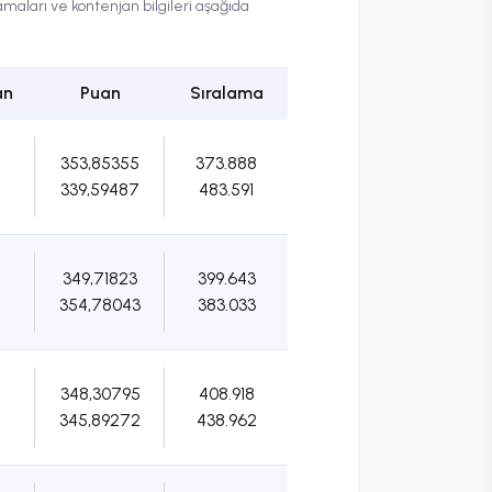
maları ve kontenjan bilgileri aşağıda
an
Puan
Sıralama
353,85355
373.888
339,59487
483.591
349,71823
399.643
354,78043
383.033
348,30795
408.918
345,89272
438.962