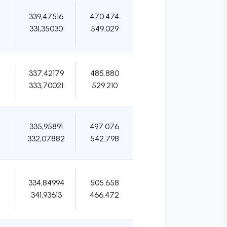
339,47516
470.474
331,35030
549.029
337,42179
485.880
333,70021
529.210
335,95891
497.076
332,07882
542.798
334,84994
505.658
341,93613
466.472