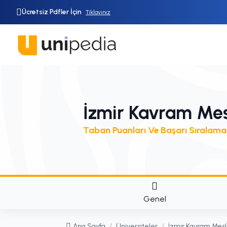
Ücretsiz Pdfler İçin
Tıklayınız
İzmir Kavram Mes
Taban Puanları Ve Başarı Sıralama
Genel
Ana Sayfa
/
Üniversiteler
/
İzmir Kavram Mesl