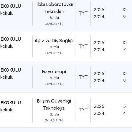
Tıbbi Laboratuvar
SEKOKULU
2025
10
Teknikleri
kokulu
TYT
2024
9
Burslu
(Burslu) (2 Yıllık)
SEKOKULU
Ağız ve Diş Sağlığı
2025
10
kokulu
TYT
Burslu
2024
7
(Burslu) (2 Yıllık)
SEKOKULU
Fizyoterapi
2025
10
kokulu
TYT
Burslu
2024
9
(Burslu) (2 Yıllık)
Bilişim Güvenliği
SEKOKULU
2025
5
Teknolojisi
kokulu
TYT
2024
4
Burslu
(Burslu) (2 Yıllık)