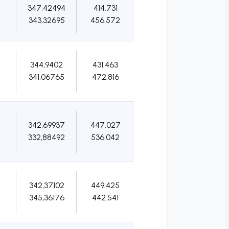
347,42494
414.731
343,32695
456.572
344,9402
431.463
341,06765
472.816
342,69937
447.027
332,88492
536.042
342,37102
449.425
345,36176
442.541