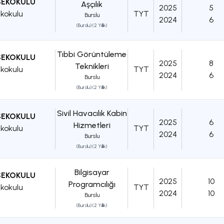
SEKOKULU
Aşçılık
2025
5
kokulu
TYT
Burslu
2024
6
(Burslu) (2 Yıllık)
Tıbbi Görüntüleme
SEKOKULU
2025
8
Teknikleri
kokulu
TYT
2024
6
Burslu
(Burslu) (2 Yıllık)
Sivil Havacılık Kabin
SEKOKULU
2025
6
Hizmetleri
kokulu
TYT
2024
6
Burslu
(Burslu) (2 Yıllık)
Bilgisayar
SEKOKULU
2025
10
Programcılığı
kokulu
TYT
2024
10
Burslu
(Burslu) (2 Yıllık)