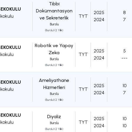
Tıbbi
SEKOKULU
Dokümantasyon
2025
8
kokulu
TYT
ve Sekreterlik
2024
7
Burslu
(Burslu) (2 Yıllık)
Robotik ve Yapay
SEKOKULU
2025
5
Zeka
kokulu
TYT
2024
---
Burslu
(Burslu) (2 Yıllık)
Ameliyathane
SEKOKULU
2025
10
Hizmetleri
kokulu
TYT
2024
7
Burslu
(Burslu) (2 Yıllık)
SEKOKULU
Diyaliz
2025
10
kokulu
TYT
Burslu
2024
10
(Burslu) (2 Yıllık)