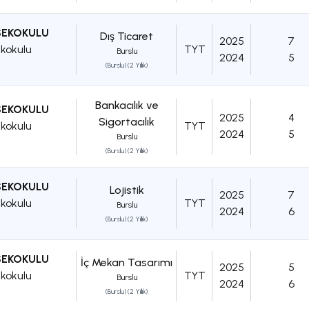
SEKOKULU
Dış Ticaret
2025
7
kokulu
TYT
Burslu
2024
5
(Burslu) (2 Yıllık)
Bankacılık ve
SEKOKULU
2025
4
Sigortacılık
kokulu
TYT
2024
5
Burslu
(Burslu) (2 Yıllık)
SEKOKULU
Lojistik
2025
7
kokulu
TYT
Burslu
2024
6
(Burslu) (2 Yıllık)
SEKOKULU
İç Mekan Tasarımı
2025
5
kokulu
TYT
Burslu
2024
6
(Burslu) (2 Yıllık)