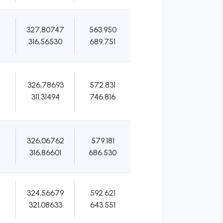
327,80747
563.950
316,56530
689.751
326,78693
572.831
311,31494
746.816
326,06762
579.181
316,86601
686.530
324,56679
592.621
321,08633
643.551