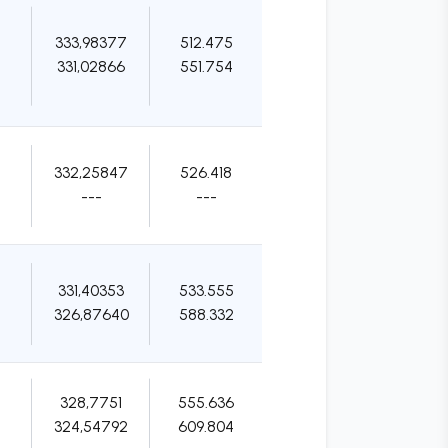
333,98377
512.475
331,02866
551.754
332,25847
526.418
---
---
331,40353
533.555
326,87640
588.332
328,7751
555.636
324,54792
609.804