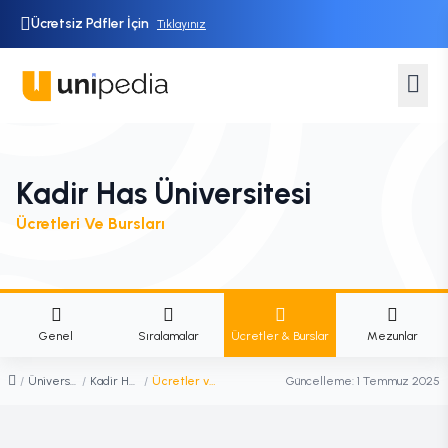
Ücretsiz Pdfler İçin
Tıklayınız
Kadir Has Üniversitesi
Ücretleri Ve Bursları
Genel
Sıralamalar
Ücretler & Burslar
Mezunlar
/
Üniversiteler
/
Kadir Has Üniversitesi
/
Ücretler ve Burslar
Güncelleme:
1 Temmuz 2025