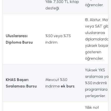
Yıllık 7.500 TL kitap
öğrenciler.
desteği.
IB, Abitur, Mat
veya SAT gibi
uluslararası
Uluslararası
%50 veya %75
diplomalarda
Diploma Bursu
indirim.
yüksek başarı
gösteren
öğrenciler.
Yüksek YKS
sıralaması yap
KHAS Başarı
Mevcut %50
%50 indirimli
Sıralaması Bursu
indirime
ek burs
.
programlara
yerleşenler.
Yıllık not