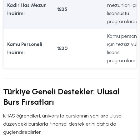
Kadir Has Mezun
mezunları için
%25
İndirimi
lisansüstü
programlarda.
Kamu personel
Kamu Personeli
için tezsiz yük
%20
İndirimi
lisans
programlarınd
Türkiye Geneli Destekler: Ulusal
Burs Fırsatları
KHAS öğrencileri, üniversite burslarının yanı sıra ulusal
düzeydeki burslarla finansal desteklerini daha da
güçlendirebilirler.