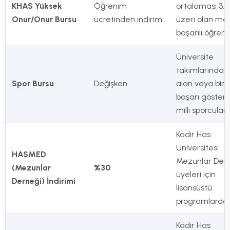
KHAS Yüksek
Öğrenim
ortalaması 3.7
Onur/Onur Bursu
ücretinden indirim.
üzeri olan me
başarılı öğrenci
Üniversite
takımlarında 
Spor Bursu
Değişken
alan veya bire
başarı göster
milli sporcular.
Kadir Has
Üniversitesi
HASMED
Mezunlar Der
(Mezunlar
%30
üyeleri için
Derneği) İndirimi
lisansüstü
programlarda.
Kadir Has