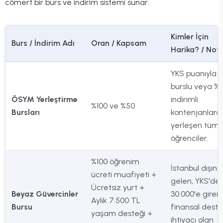
cömert bir burs ve indirim sistemi sunar.
Kimler İçin
Burs / İndirim Adı
Oran / Kapsam
Harika? / Notl
YKS puanıyla
burslu veya %
ÖSYM Yerleştirme
indirimli
%100 ve %50
Bursları
kontenjanlara
yerleşen tüm
öğrenciler.
%100 öğrenim
İstanbul dışın
ücreti muafiyeti +
gelen, YKS'de i
Ücretsiz yurt +
Beyaz Güvercinler
30.000'e giren
Aylık 7.500 TL
Bursu
finansal dest
yaşam desteği +
ihtiyacı olan