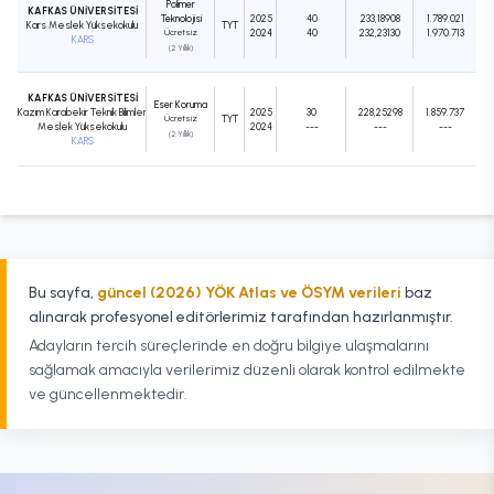
Polimer
KAFKAS ÜNİVERSİTESİ
Teknolojisi
2025
40
233,18908
1.789.021
Kars Meslek Yüksekokulu
TYT
Ücretsiz
2024
40
232,23130
1.970.713
KARS
(2 Yıllık)
KAFKAS ÜNİVERSİTESİ
Eser Koruma
Kazım Karabekir Teknik Bilimler
2025
30
228,25298
1.859.737
Ücretsiz
TYT
Meslek Yüksekokulu
2024
---
---
---
(2 Yıllık)
KARS
Bu sayfa,
güncel (2026) YÖK Atlas ve ÖSYM verileri
baz
alınarak profesyonel editörlerimiz tarafından hazırlanmıştır.
Adayların tercih süreçlerinde en doğru bilgiye ulaşmalarını
sağlamak amacıyla verilerimiz düzenli olarak kontrol edilmekte
ve güncellenmektedir.