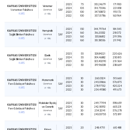
2025
75
351,24679
171.900
KAFKAS ÜNİVERSİTESİ
Veteriner
2024
105
314,75546
221.858
Veteriner Fakültesi
Ücretsiz
SAY
2023
100
347,83872
193.172
KARS
(5 Yıllık)
2022
100
357,01786
163.964
2025
150
344,79764
184.545
KAFKAS ÜNİVERSİTESİ
Hemşirelik
2024
160
316,20332
218.072
Sağlık Bilimleri Fakültesi
Ücretsiz
SAY
2023
160
335,86812
219.596
KARS
(4 Yıllık)
2022
160
331,58556
211.942
2025
55
328,84221
220.626
KAFKAS ÜNİVERSİTESİ
Ebelik
2024
55
304,46882
250.815
Sağlık Bilimleri Fakültesi
Ücretsiz
SAY
2023
50
323,40290
251.564
KARS
(4 Yıllık)
2022
50
319,96008
238.669
2025
30
260,0324
515.660
KAFKAS ÜNİVERSİTESİ
Matematik
2024
30
245,01866
576.875
Fen-Edebiyat Fakültesi
Ücretsiz
SAY
2023
30
278,97512
420.224
KARS
(4 Yıllık)
2022
30
254,49380
491.673
Moleküler Biyoloji
2025
30
249,77194
598.659
KAFKAS ÜNİVERSİTESİ
ve Genetik
2024
30
242,18592
605.231
Fen-Edebiyat Fakültesi
SAY
Ücretsiz
2023
30
254,32141
576.278
KARS
2022
30
243,03755
572.819
(4 Yıllık)
2025
20
248,47111
610.488
KAFKAS ÜNİVERSİTESİ
Kimya