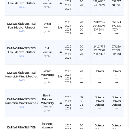
2024
20
237,40426
657.087
Fen-Edebiyat Fakültesi
Ücretsiz
SAY
2023
20
241,78298
685.194
KARS
(4 Yıllık)
2022
---
---
---
2025
20
243,32647
660.624
KAFKAS ÜNİVERSİTESİ
Biyoloji
2024
20
234,56992
690.305
Fen-Edebiyat Fakültesi
Ücretsiz
SAY
2023
20
239,54881
707.411
KARS
(4 Yıllık)
2022
---
---
---
2025
20
241,63795
678.226
KAFKAS ÜNİVERSİTESİ
Fizik
2024
20
232,72688
712.379
Fen-Edebiyat Fakültesi
Ücretsiz
SAY
2023
20
230,70197
802.763
KARS
(4 Yıllık)
2022
---
---
---
Makine
2025
20
Dolmadı
Dolmadı
KAFKAS ÜNİVERSİTESİ
Mühendisliği
2024
---
---
...
Mühendislik-Mimarlık Fakültesi
SAY
Ücretsiz
2023
---
---
---
KARS
2022
---
---
---
(4 Yıllık)
Elektrik-
2025
10
Dolmadı
Dolmadı
KAFKAS ÜNİVERSİTESİ
Elektronik
2024
13
Dolmadı
Dolmadı
Mühendislik-Mimarlık Fakültesi
Mühendisliği
SAY
2023
25
Dolmadı
Dolmadı
KARS
Ücretsiz
2022
---
---
---
(4 Yıllık)
İlköğretim
2025
20
Dolmadı
Dolmadı
KAFKAS ÜNİVERSİTESİ
Matematik