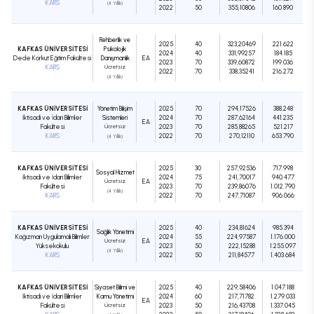
KARS
(4 Yıllık)
2022
50
355,10806
160.890
Rehberlik ve
2025
40
323,20469
221.622
KAFKAS ÜNİVERSİTESİ
Psikolojik
2024
40
331,99257
184.185
Dede Korkut Eğitim Fakültesi
Danışmanlık
EA
2023
70
339,60872
199.036
KARS
Ücretsiz
2022
70
338,35241
216.272
(4 Yıllık)
KAFKAS ÜNİVERSİTESİ
Yönetim Bilişim
2025
70
294,17526
388.248
İktisadi ve İdari Bilimler
Sistemleri
2024
70
287,62164
441.235
EA
Fakültesi
Ücretsiz
2023
70
285,88265
521.217
KARS
2022
70
270,12110
653.790
(4 Yıllık)
KAFKAS ÜNİVERSİTESİ
2025
30
257,92536
717.998
Sosyal Hizmet
İktisadi ve İdari Bilimler
2024
75
241,70017
940.477
Ücretsiz
EA
Fakültesi
2023
70
239,86076
1.012.790
(4 Yıllık)
KARS
2022
70
247,71087
906.066
KAFKAS ÜNİVERSİTESİ
2025
40
234,81624
985.394
Sağlık Yönetimi
Kağızman Uygulamalı Bilimler
2024
55
224,97587
1.176.000
Ücretsiz
EA
Yüksekokulu
2023
50
222,15288
1.255.097
(4 Yıllık)
KARS
2022
50
211,84577
1.403.684
KAFKAS ÜNİVERSİTESİ
Siyaset Bilimi ve
2025
40
229,58406
1.047.188
İktisadi ve İdari Bilimler
Kamu Yönetimi
2024
60
217,71782
1.279.033
EA
Fakültesi
Ücretsiz
2023
50
216,43708
1.337.045