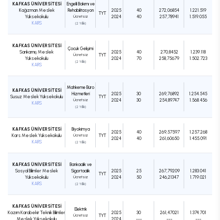
KAFKAS ÜNİVERSİTESİ
Engelli Bakımı ve
Kağızman Meslek
Rehabilitasyon
2025
40
272,06854
1.221.519
TYT
Yüksekokulu
Ücretsiz
2024
40
257,78941
1.519.055
KARS
(2 Yıllık)
KAFKAS ÜNİVERSİTESİ
Çocuk Gelişimi
Sarıkamış Meslek
2025
40
270,8452
1.239.118
Ücretsiz
TYT
Yüksekokulu
2024
70
258,75679
1.502.723
(2 Yıllık)
KARS
Mahkeme Büro
KAFKAS ÜNİVERSİTESİ
Hizmetleri
2025
30
269,76892
1.254.545
Susuz Meslek Yüksekokulu
TYT
Ücretsiz
2024
30
254,89747
1.568.456
KARS
(2 Yıllık)
KAFKAS ÜNİVERSİTESİ
Biyokimya
2025
40
269,57597
1.257.268
Kars Meslek Yüksekokulu
Ücretsiz
TYT
2024
40
261,60650
1.455.091
KARS
(2 Yıllık)
KAFKAS ÜNİVERSİTESİ
Bankacılık ve
Sosyal Bilimler Meslek
Sigortacılık
2025
25
267,79209
1.283.041
TYT
Yüksekokulu
Ücretsiz
2024
50
246,21347
1.719.021
KARS
(2 Yıllık)
KAFKAS ÜNİVERSİTESİ
Elektrik
Kazım Karabekir Teknik Bilimler
2025
30
261,47021
1.374.701
Ücretsiz
TYT
Meslek Yüksekokulu
2024
---
---
---