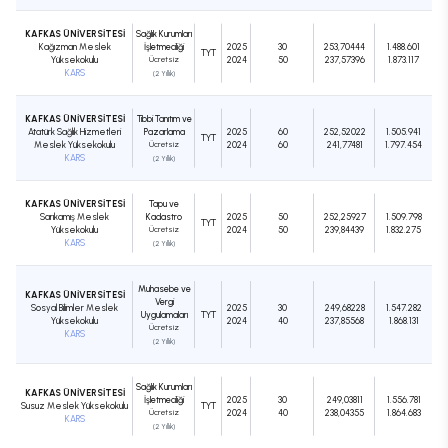
KAFKAS ÜNİVERSİTESİ
Sağlık Kurumları
Kağızman Meslek
İşletmeciliği
2025
30
253,70444
1.488.601
TYT
Yüksekokulu
Ücretsiz
2024
50
237,57396
1.873.117
KARS
(2 Yıllık)
KAFKAS ÜNİVERSİTESİ
Tıbbi Tanıtım ve
Atatürk Sağlık Hizmetleri
Pazarlama
2025
60
252,52022
1.505.941
TYT
Meslek Yüksekokulu
Ücretsiz
2024
60
241,77481
1.797.454
KARS
(2 Yıllık)
KAFKAS ÜNİVERSİTESİ
Tapu ve
Sarıkamış Meslek
Kadastro
2025
50
252,25927
1.509.798
TYT
Yüksekokulu
Ücretsiz
2024
50
239,84439
1.832.275
KARS
(2 Yıllık)
Muhasebe ve
KAFKAS ÜNİVERSİTESİ
Vergi
Sosyal Bilimler Meslek
2025
30
249,68228
1.547.282
Uygulamaları
TYT
Yüksekokulu
2024
40
237,85568
1.868.131
Ücretsiz
KARS
(2 Yıllık)
Sağlık Kurumları
KAFKAS ÜNİVERSİTESİ
İşletmeciliği
2025
30
249,03811
1.556.781
Susuz Meslek Yüksekokulu
TYT
Ücretsiz
2024
40
238,04355
1.864.683
KARS
(2 Yıllık)