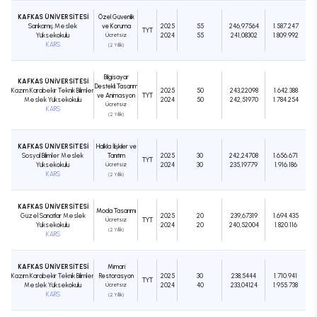
KAFKAS ÜNİVERSİTESİ
Özel Güvenlik
Sarıkamış Meslek
ve Koruma
2025
55
246,97564
1.587.247
TYT
Yüksekokulu
Ücretsiz
2024
55
241,08302
1.809.992
KARS
(2 Yıllık)
Bilgisayar
KAFKAS ÜNİVERSİTESİ
Destekli Tasarım
Kazım Karabekir Teknik Bilimler
2025
50
243,22098
1.642.388
ve Animasyon
TYT
Meslek Yüksekokulu
2024
50
242,51970
1.784.254
Ücretsiz
KARS
(2 Yıllık)
KAFKAS ÜNİVERSİTESİ
Halkla İlişkiler ve
Sosyal Bilimler Meslek
Tanıtım
2025
30
242,24708
1.656.671
TYT
Yüksekokulu
Ücretsiz
2024
30
235,19779
1.916.186
KARS
(2 Yıllık)
KAFKAS ÜNİVERSİTESİ
Moda Tasarımı
Güzel Sanatlar Meslek
2025
20
239,67319
1.694.435
Ücretsiz
TYT
Yüksekokulu
2024
20
240,52004
1.820.116
(2 Yıllık)
KARS
KAFKAS ÜNİVERSİTESİ
Mimari
Kazım Karabekir Teknik Bilimler
Restorasyon
2025
30
238,5444
1.710.941
TYT
Meslek Yüksekokulu
Ücretsiz
2024
40
233,04124
1.955.738
KARS
(2 Yıllık)