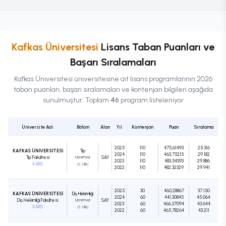
Kafkas Üniversitesi
Lisans
Taban Puanları ve
Başarı Sıralamaları
Kafkas Üniversitesi
üniversitesine ait
lisans
programlarının 2026
taban puanları, başarı sıralamaları ve kontenjan bilgileri aşağıda
sunulmuştur. Toplam
46
program listeleniyor
Üniversite Adı
Bölüm
Alan
Yıl
Kontenjan
Puan
Sıralama
2025
110
475,61493
25.316
KAFKAS ÜNİVERSİTESİ
Tıp
2024
110
463,75215
29.182
Tıp Fakültesi
Ücretsiz
SAY
2023
110
483,54393
29.886
KARS
(6 Yıllık)
2022
110
482,32329
29.941
2025
30
460,28867
37.150
KAFKAS ÜNİVERSİTESİ
Diş Hekimliği
2024
60
441,30845
45.064
Diş Hekimliği Fakültesi
Ücretsiz
SAY
2023
60
466,37094
43.644
KARS
(5 Yıllık)
2022
60
465,78264
43.211