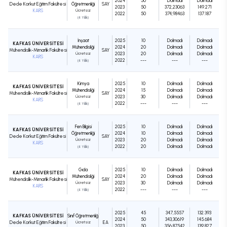
2024
50
Dolmadı
Dolmadı
Dede Korkut Eğitim Fakültesi
Öğretmenliği
SAY
2023
50
372,23063
149.271
KARS
Ücretsiz
2022
50
374,98463
137.187
(4 Yıllık)
İnşaat
2025
10
Dolmadı
Dolmadı
KAFKAS ÜNİVERSİTESİ
Mühendisliği
2024
20
Dolmadı
Dolmadı
Mühendislik-Mimarlık Fakültesi
SAY
Ücretsiz
2023
20
Dolmadı
Dolmadı
KARS
2022
---
---
---
(4 Yıllık)
Kimya
2025
10
Dolmadı
Dolmadı
KAFKAS ÜNİVERSİTESİ
Mühendisliği
2024
15
Dolmadı
Dolmadı
Mühendislik-Mimarlık Fakültesi
SAY
Ücretsiz
2023
30
Dolmadı
Dolmadı
KARS
2022
---
---
---
(4 Yıllık)
Fen Bilgisi
2025
10
Dolmadı
Dolmadı
KAFKAS ÜNİVERSİTESİ
Öğretmenliği
2024
10
Dolmadı
Dolmadı
Dede Korkut Eğitim Fakültesi
SAY
Ücretsiz
2023
20
Dolmadı
Dolmadı
KARS
2022
20
Dolmadı
Dolmadı
(4 Yıllık)
Gıda
2025
10
Dolmadı
Dolmadı
KAFKAS ÜNİVERSİTESİ
Mühendisliği
2024
20
Dolmadı
Dolmadı
Mühendislik-Mimarlık Fakültesi
SAY
Ücretsiz
2023
30
Dolmadı
Dolmadı
KARS
2022
---
---
---
(4 Yıllık)
2025
45
347,5557
132.393
KAFKAS ÜNİVERSİTESİ
Sınıf Öğretmenliği
2024
50
343,30619
145.684
Dede Korkut Eğitim Fakültesi
Ücretsiz
EA
2023
50
356,87542
139.827