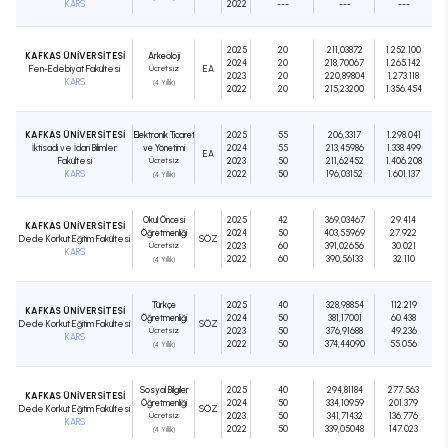
KARS
2022
---
---
---
2025
20
211,03872
1.252.100
KAFKAS ÜNİVERSİTESİ
Arkeoloji
2024
20
218,70067
1.265.142
Fen-Edebiyat Fakültesi
Ücretsiz
EA
2023
20
220,89804
1.273.118
KARS
(4 Yıllık)
2022
20
215,23200
1.356.454
KAFKAS ÜNİVERSİTESİ
Elektronik Ticaret
2025
55
206,3317
1.298.041
İktisadi ve İdari Bilimler
ve Yönetimi
2024
55
213,45986
1.338.499
EA
Fakültesi
Ücretsiz
2023
50
211,62452
1.406.208
KARS
2022
50
196,03152
1.601.137
(4 Yıllık)
Okul Öncesi
2025
42
369,03467
29.414
KAFKAS ÜNİVERSİTESİ
Öğretmenliği
2024
50
403,55969
27.922
Dede Korkut Eğitim Fakültesi
SÖZ
Ücretsiz
2023
60
391,02656
30.021
KARS
2022
60
390,56133
32.110
(4 Yıllık)
Türkçe
2025
40
328,98854
112.219
KAFKAS ÜNİVERSİTESİ
Öğretmenliği
2024
50
381,17001
60.438
Dede Korkut Eğitim Fakültesi
SÖZ
Ücretsiz
2023
50
376,91688
49.236
KARS
2022
50
374,44090
55.056
(4 Yıllık)
Sosyal Bilgiler
2025
40
294,81184
277.563
KAFKAS ÜNİVERSİTESİ
Öğretmenliği
2024
50
334,10959
201.379
Dede Korkut Eğitim Fakültesi
SÖZ
Ücretsiz
2023
50
341,71432
136.776
KARS
2022
50
339,05048
147.023
(4 Yıllık)