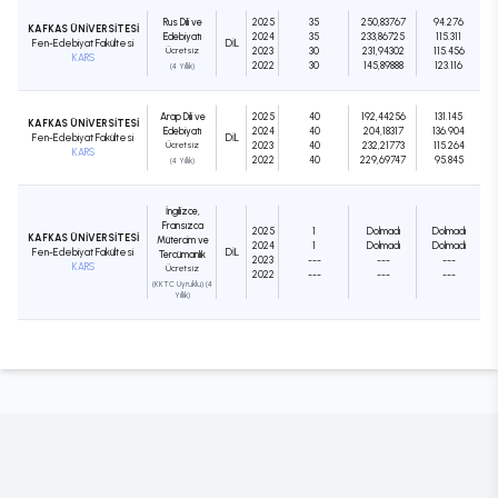
Rus Dili ve
2025
35
250,83767
94.276
KAFKAS ÜNİVERSİTESİ
Edebiyatı
2024
35
233,86725
115.311
Fen-Edebiyat Fakültesi
DIL
Ücretsiz
2023
30
231,94302
115.456
KARS
2022
30
145,89888
123.116
(4 Yıllık)
Arap Dili ve
2025
40
192,44256
131.145
KAFKAS ÜNİVERSİTESİ
Edebiyatı
2024
40
204,18317
136.904
Fen-Edebiyat Fakültesi
DIL
Ücretsiz
2023
40
232,21773
115.264
KARS
2022
40
229,69747
95.845
(4 Yıllık)
İngilizce,
Fransızca
2025
1
Dolmadı
Dolmadı
KAFKAS ÜNİVERSİTESİ
Mütercim ve
2024
1
Dolmadı
Dolmadı
Fen-Edebiyat Fakültesi
DIL
Tercümanlık
2023
---
---
---
KARS
Ücretsiz
2022
---
---
---
(KKTC Uyruklu) (4
Yıllık)