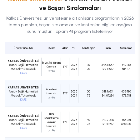
ve Başarı Sıralamaları
Kafkas Üniversitesi
üniversitesine ait
önlisans
programlarının 2026
taban puanları, başarı sıralamaları ve kontenjan bilgileri aşağıda
sunulmuştur. Toplam
41
program listeleniyor
Üniversite Adı
Bölüm
Alan
Yıl
Kontenjan
Puan
Sıralama
KAFKAS ÜNİVERSİTESİ
İlk ve Acil Yardım
Atatürk Sağlık Hizmetleri
2025
35
342,38557
449.310
Ücretsiz
TYT
Meslek Yüksekokulu
2024
70
327,13687
585.871
(2 Yıllık)
KARS
KAFKAS ÜNİVERSİTESİ
Anestezi
Atatürk Sağlık Hizmetleri
2025
50
341,46931
455.980
Ücretsiz
TYT
Meslek Yüksekokulu
2024
75
341,07234
472.783
(2 Yıllık)
KARS
Tıbbi
KAFKAS ÜNİVERSİTESİ
Görüntüleme
Atatürk Sağlık Hizmetleri
2025
40
340,21586
465.051
Teknikleri
TYT
Meslek Yüksekokulu
2024
75
321,43937
640.030
Ücretsiz
KARS
(2 Yıllık)