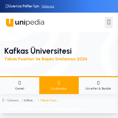
Ücretsiz Pdfler İçin
Tıklayınız
Kafkas Üniversitesi
Taban Puanları Ve Başarı Sıralaması 2026
Genel
Sıralamalar
Ücretler & Burslar
/
Üniversiteler
/
Kafkas Üniversitesi
/
Taban Puanları ve Başarı Sıralaması
2025 YÖK Atlas verilerine göre güncellendi.