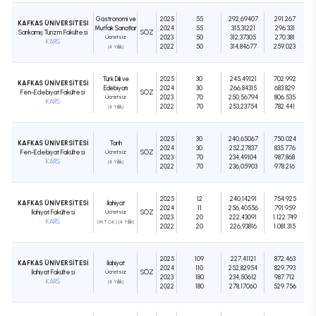
Gastronomi ve
2025
55
292,69407
291.267
KAFKAS ÜNİVERSİTESİ
Mutfak Sanatları
2024
55
315,31221
296.331
Sarıkamış Turizm Fakültesi
SÖZ
Ücretsiz
2023
50
312,37305
270.381
KARS
2022
50
314,84677
259.023
(4 Yıllık)
Türk Dili ve
2025
30
245,49121
702.992
KAFKAS ÜNİVERSİTESİ
Edebiyatı
2024
30
266,84315
683.829
Fen-Edebiyat Fakültesi
SÖZ
Ücretsiz
2023
70
250,56794
806.535
KARS
2022
70
253,23754
782.441
(4 Yıllık)
2025
30
240,65067
750.024
KAFKAS ÜNİVERSİTESİ
Tarih
2024
30
252,27837
835.776
Fen-Edebiyat Fakültesi
Ücretsiz
SÖZ
2023
70
234,49104
987.868
KARS
(4 Yıllık)
2022
70
236,05903
978.216
2025
12
240,14291
754.925
KAFKAS ÜNİVERSİTESİ
İlahiyat
2024
11
256,40556
791.959
İlahiyat Fakültesi
Ücretsiz
SÖZ
2023
20
222,43091
1.122.749
KARS
(M.T.O.K.) (4 Yıllık)
2022
20
226,93816
1.081.315
2025
109
227,41121
872.463
KAFKAS ÜNİVERSİTESİ
İlahiyat
2024
110
252,82954
829.793
İlahiyat Fakültesi
Ücretsiz
SÖZ
2023
180
234,50612
987.712
KARS
(4 Yıllık)
2022
180
278,17060
529.756