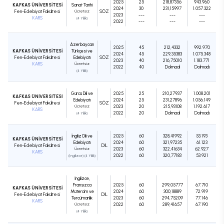
2025
25
218,87356
943.960
KAFKAS ÜNİVERSİTESİ
Sanat Tarihi
2024
30
231,15997
1.057.322
Fen-Edebiyat Fakültesi
Ücretsiz
SÖZ
2023
---
---
---
KARS
(4 Yıllık)
2022
---
---
---
Azerbaycan
2025
45
212,4332
992.970
KAFKAS ÜNİVERSİTESİ
Türkçesi ve
2024
45
229,35383
1.075.348
Fen-Edebiyat Fakültesi
Edebiyatı
SÖZ
2023
40
216,75010
1.183.771
KARS
Ücretsiz
2022
40
Dolmadı
Dolmadı
(4 Yıllık)
Gürcü Dili ve
2025
25
210,27937
1.008.201
KAFKAS ÜNİVERSİTESİ
Edebiyatı
2024
25
231,27896
1.056.149
Fen-Edebiyat Fakültesi
SÖZ
Ücretsiz
2023
20
215,93108
1.192.617
KARS
2022
20
Dolmadı
Dolmadı
(4 Yıllık)
İngiliz Dili ve
2025
60
328,41992
53.193
KAFKAS ÜNİVERSİTESİ
Edebiyatı
2024
60
321,97235
61.123
Fen-Edebiyat Fakültesi
DIL
Ücretsiz
2023
60
322,41634
62.927
KARS
2022
60
320,77183
53.921
(İngilizce) (4 Yıllık)
İngilizce,
Fransızca
2025
60
299,05777
67.710
KAFKAS ÜNİVERSİTESİ
Mütercim ve
2024
60
300,18889
72.919
Fen-Edebiyat Fakültesi
DIL
Tercümanlık
2023
60
294,75209
77.146
KARS
Ücretsiz
2022
60
289,41657
67.190
(4 Yıllık)