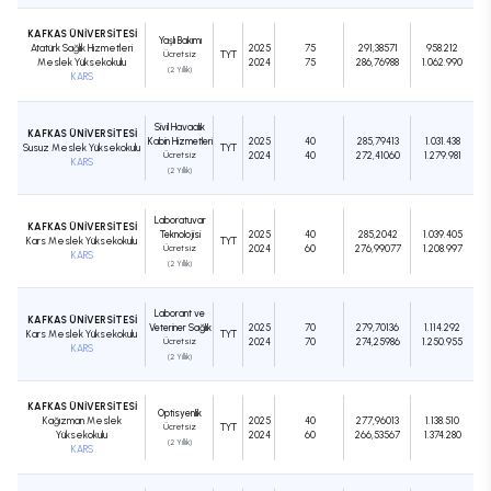
KAFKAS ÜNİVERSİTESİ
Yaşlı Bakımı
Atatürk Sağlık Hizmetleri
2025
75
291,38571
958.212
Ücretsiz
TYT
Meslek Yüksekokulu
2024
75
286,76988
1.062.990
(2 Yıllık)
KARS
Sivil Havacılık
KAFKAS ÜNİVERSİTESİ
Kabin Hizmetleri
2025
40
285,79413
1.031.438
Susuz Meslek Yüksekokulu
TYT
Ücretsiz
2024
40
272,41060
1.279.981
KARS
(2 Yıllık)
Laboratuvar
KAFKAS ÜNİVERSİTESİ
Teknolojisi
2025
40
285,2042
1.039.405
Kars Meslek Yüksekokulu
TYT
Ücretsiz
2024
60
276,99077
1.208.997
KARS
(2 Yıllık)
Laborant ve
KAFKAS ÜNİVERSİTESİ
Veteriner Sağlık
2025
70
279,70136
1.114.292
Kars Meslek Yüksekokulu
TYT
Ücretsiz
2024
70
274,25986
1.250.955
KARS
(2 Yıllık)
KAFKAS ÜNİVERSİTESİ
Optisyenlik
Kağızman Meslek
2025
40
277,96013
1.138.510
Ücretsiz
TYT
Yüksekokulu
2024
60
266,53567
1.374.280
(2 Yıllık)
KARS