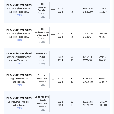
Tıbbi
KAFKAS ÜNİVERSİTESİ
Laboratuvar
Atatürk Sağlık Hizmetleri
2025
40
326,75158
573.149
Teknikleri
TYT
Meslek Yüksekokulu
2024
75
312,50350
733.627
Ücretsiz
KARS
(2 Yıllık)
Tıbbi
KAFKAS ÜNİVERSİTESİ
Dokümantasyon
Atatürk Sağlık Hizmetleri
2025
30
322,75752
609.380
ve Sekreterlik
TYT
Meslek Yüksekokulu
2024
75
310,53424
755.534
Ücretsiz
KARS
(2 Yıllık)
KAFKAS ÜNİVERSİTESİ
Evde Hasta
Atatürk Sağlık Hizmetleri
Bakımı
2025
70
304,94441
793.417
TYT
Meslek Yüksekokulu
Ücretsiz
2024
70
307,84388
786.683
KARS
(2 Yıllık)
KAFKAS ÜNİVERSİTESİ
Eczane
Kağızman Meslek
Hizmetleri
2025
35
300,11999
849.941
TYT
Yüksekokulu
Ücretsiz
2024
50
290,38538
1.011.847
KARS
(2 Yıllık)
Ceza İnfaz ve
KAFKAS ÜNİVERSİTESİ
Güvenlik
Sosyal Bilimler Meslek
2025
30
293,87986
926.739
Hizmetleri
TYT
Yüksekokulu
2024
30
285,46199
1.081.838
Ücretsiz
KARS
(2 Yıllık)