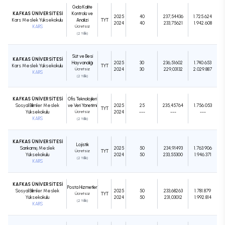
Gıda Kalite
KAFKAS ÜNİVERSİTESİ
Kontrolü ve
2025
40
237,54436
1.725.624
Kars Meslek Yüksekokulu
Analizi
TYT
2024
40
233,75621
1.942.608
KARS
Ücretsiz
(2 Yıllık)
Süt ve Besi
KAFKAS ÜNİVERSİTESİ
Hayvancılığı
2025
30
236,51602
1.740.653
Kars Meslek Yüksekokulu
TYT
Ücretsiz
2024
30
229,03132
2.029.887
KARS
(2 Yıllık)
KAFKAS ÜNİVERSİTESİ
Ofis Teknolojileri
Sosyal Bilimler Meslek
ve Veri Yönetimi
2025
25
235,45764
1.756.053
TYT
Yüksekokulu
Ücretsiz
2024
---
---
---
KARS
(2 Yıllık)
KAFKAS ÜNİVERSİTESİ
Lojistik
Sarıkamış Meslek
2025
50
234,91493
1.763.906
Ücretsiz
TYT
Yüksekokulu
2024
50
233,55300
1.946.371
(2 Yıllık)
KARS
KAFKAS ÜNİVERSİTESİ
Posta Hizmetleri
Sosyal Bilimler Meslek
2025
50
233,68263
1.781.879
Ücretsiz
TYT
Yüksekokulu
2024
50
231,03012
1.992.814
(2 Yıllık)
KARS