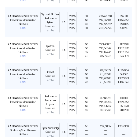
KARS
2022
50
217,18406
1.328.682
(4 Yıllık)
Siyaset Bilimi ve
KAFKAS ÜNİVERSİTESİ
2025
30
225,65758
1.092.881
Uluslararası
İktisadi ve İdari Bilimler
2024
50
212,86604
1.346.665
İlişkiler
EA
Fakültesi
2023
40
212,62759
1.391.836
Ücretsiz
KARS
2022
30
203,79794
1.510.241
(4 Yıllık)
KAFKAS ÜNİVERSİTESİ
2025
50
223,45853
1.117.928
İşletme
İktisadi ve İdari Bilimler
2024
60
215,66347
1.307.770
Ücretsiz
EA
Fakültesi
2023
35
218,46946
1.307.767
(4 Yıllık)
KARS
2022
25
215,72583
1.349.471
KAFKAS ÜNİVERSİTESİ
2025
50
218,35072
1.175.064
İktisat
İktisadi ve İdari Bilimler
2024
50
211,75633
1.361.971
Ücretsiz
EA
Fakültesi
2023
30
215,40535
1.352.023
(4 Yıllık)
KARS
2022
20
211,55837
1.407.563
Uluslararası
KAFKAS ÜNİVERSİTESİ
2025
60
217,86753
1.180.321
Ticaret ve
İktisadi ve İdari Bilimler
2024
60
216,96704
1.289.565
Lojistik
EA
Fakültesi
2023
50
215,44202
1.351.490
Ücretsiz
KARS
2022
40
213,32953
1.383.288
(4 Yıllık)
KAFKAS ÜNİVERSİTESİ
2025
55
212,6856
1.235.360
Spor Yöneticiliği
Sarıkamış Spor Bilimleri
2024
---
---
...
Ücretsiz
EA
Fakültesi
2023
---
---
---
(4 Yıllık)