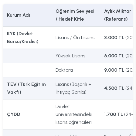
Öğrenim Seviyesi
Aylık Miktar
Kurum Adı
/ Hedef Kitle
(Referans)
KYK (Devlet
Lisans / Ön Lisans
3.000 TL
(202
Bursu/Kredisi)
Yüksek Lisans
6.000 TL
(202
Doktora
9.000 TL
(202
TEV (Türk Eğitim
Lisans (Başarılı +
4.500 TL
(24-
Vakfı)
İhtiyaç Sahibi)
Devlet
ÇYDD
üniversitesindeki
1.700 TL
(24-2
lisans öğrencileri