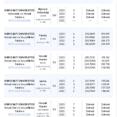
Bilgisayar
KIBRIS BATI ÜNİVERSİTESİ
2025
4
Dolmadı
Dolmadı
Mühendisliği
Mühendislik ve Mimarlık
2024
3
Dolmadı
Dolmadı
SAY
Ücretli
Fakültesi
2023
10
Dolmadı
Dolmadı
(İngilizce) (Ücretli)
KKTC-GAZİMAĞUSA
2022
---
---
---
(4 Yıllık)
KIBRIS BATI ÜNİVERSİTESİ
2025
6
293,28691
394.599
Psikoloji
İktisadi, İdari ve Sosyal Bilimler
2024
6
315,04836
260.013
Burslu
EA
Fakültesi
2023
6
320,90814
284.575
(Burslu) (4 Yıllık)
KKTC-GAZİMAĞUSA
2022
5
330,03939
249.499
Havacılık
KIBRIS BATI ÜNİVERSİTESİ
2025
3
285,72141
452.561
Yönetimi
İktisadi, İdari ve Sosyal Bilimler
2024
3
269,05503
611.629
EA
Burslu
Fakültesi
2023
3
244,78434
949.750
(İngilizce) (Burslu)
KKTC-GAZİMAĞUSA
2022
2
229,20461
1.156.302
(4 Yıllık)
KIBRIS BATI ÜNİVERSİTESİ
2025
2
237,51491
953.282
İşletme
İktisadi, İdari ve Sosyal Bilimler
2024
3
228,32117
1.128.341
Burslu
EA
Fakültesi
2023
3
230,53183
1.137.529
(İngilizce) (Burslu)
KKTC-GAZİMAĞUSA
(4 Yıllık)
2022
2
213,07469
1.386.812
Havacılık
KIBRIS BATI ÜNİVERSİTESİ
2025
7
Dolmadı
Dolmadı
Yönetimi
İktisadi, İdari ve Sosyal Bilimler
2024
8
Dolmadı
Dolmadı
EA
%50 İndirimli
Fakültesi
2023
9
Dolmadı
Dolmadı
(İngilizce) (%50
KKTC-GAZİMAĞUSA
2022
2
Dolmadı
Dolmadı
İndirimli) (4 Yıllık)