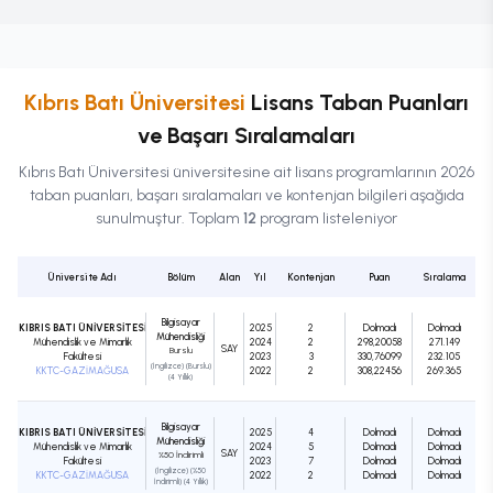
Kıbrıs Batı Üniversitesi
Lisans
Taban Puanları
ve Başarı Sıralamaları
Kıbrıs Batı Üniversitesi
üniversitesine ait
lisans
programlarının 2026
taban puanları, başarı sıralamaları ve kontenjan bilgileri aşağıda
sunulmuştur. Toplam
12
program listeleniyor
Üniversite Adı
Bölüm
Alan
Yıl
Kontenjan
Puan
Sıralama
Bilgisayar
KIBRIS BATI ÜNİVERSİTESİ
2025
2
Dolmadı
Dolmadı
Mühendisliği
Mühendislik ve Mimarlık
2024
2
298,20058
271.149
SAY
Burslu
Fakültesi
2023
3
330,76099
232.105
(İngilizce) (Burslu)
KKTC-GAZİMAĞUSA
2022
2
308,22456
269.365
(4 Yıllık)
Bilgisayar
KIBRIS BATI ÜNİVERSİTESİ
2025
4
Dolmadı
Dolmadı
Mühendisliği
Mühendislik ve Mimarlık
2024
5
Dolmadı
Dolmadı
SAY
%50 İndirimli
Fakültesi
2023
7
Dolmadı
Dolmadı
(İngilizce) (%50
KKTC-GAZİMAĞUSA
2022
2
Dolmadı
Dolmadı
İndirimli) (4 Yıllık)