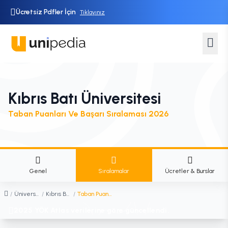
Ücretsiz Pdfler İçin
Tıklayınız
Kıbrıs Batı Üniversitesi
Taban Puanları Ve Başarı Sıralaması 2026
Genel
Sıralamalar
Ücretler & Burslar
/
Üniversiteler
/
Kıbrıs Batı Üniversitesi
/
Taban Puanları ve Başarı Sıralaması
2025 YÖK Atlas verilerine göre güncellendi.