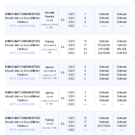
Havacılık
KIBRIS BATI ÜNİVERSİTESİ
2025
7
Dolmadı
Dolmadı
Yönetimi
İktisadi, İdari ve Sosyal Bilimler
2024
6
Dolmadı
Dolmadı
EA
Ücretli
Fakültesi
2023
8
Dolmadı
Dolmadı
(İngilizce) (Ücretli)
KKTC-GAZİMAĞUSA
2022
---
---
---
(4 Yıllık)
KIBRIS BATI ÜNİVERSİTESİ
2025
19
Dolmadı
Dolmadı
Psikoloji
İktisadi, İdari ve Sosyal Bilimler
2024
17
194,62006
1.568.421
%50 İndirimli
EA
Fakültesi
2023
24
249,10382
896.508
(%50 İndirimli) (4
KKTC-GAZİMAĞUSA
Yıllık)
2022
25
236,90368
1.048.443
KIBRIS BATI ÜNİVERSİTESİ
2025
6
Dolmadı
Dolmadı
İşletme
İktisadi, İdari ve Sosyal Bilimler
2024
5
Dolmadı
Dolmadı
%50 İndirimli
EA
Fakültesi
2023
9
Dolmadı
Dolmadı
(İngilizce) (%50
KKTC-GAZİMAĞUSA
İndirimli) (4 Yıllık)
2022
2
Dolmadı
Dolmadı
KIBRIS BATI ÜNİVERSİTESİ
2025
3
Dolmadı
Dolmadı
İşletme
İktisadi, İdari ve Sosyal Bilimler
2024
3
Dolmadı
Dolmadı
Ücretli
EA
Fakültesi
2023
8
Dolmadı
Dolmadı
(İngilizce) (Ücretli)
KKTC-GAZİMAĞUSA
(4 Yıllık)
2022
---
---
---
KIBRIS BATI ÜNİVERSİTESİ
2025
15
Dolmadı
Dolmadı
Psikoloji
İktisadi, İdari ve Sosyal Bilimler
2024
17
Dolmadı
Dolmadı
Ücretli
EA
Fakültesi
2023
10
229,75520
1.148.355
(Ücretli) (4 Yıllık)
KKTC-GAZİMAĞUSA
2022
---
---
---