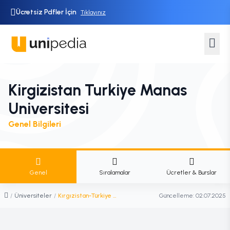
Ücretsiz Pdfler İçin
Tıklayınız
Kirgizistan Turkiye Manas
Universitesi
Genel Bilgileri
Genel
Sıralamalar
Ücretler & Burslar
/
Üniversiteler
/
Kırgızistan-Türkiye Manas Üniversitesi
Güncelleme:
02.07.2025