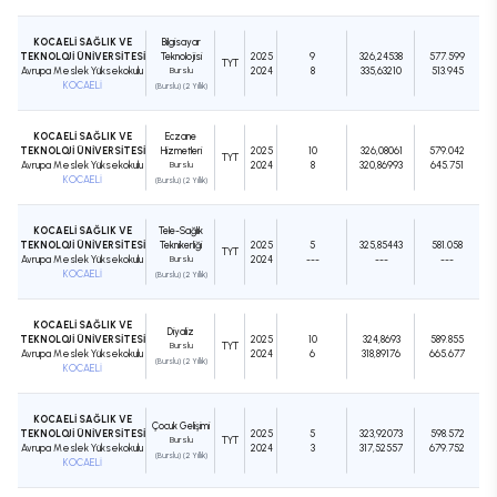
KOCAELİ SAĞLIK VE
Bilgisayar
TEKNOLOJİ ÜNİVERSİTESİ
Teknolojisi
2025
9
326,24538
577.599
TYT
Avrupa Meslek Yüksekokulu
Burslu
2024
8
335,63210
513.945
KOCAELİ
(Burslu) (2 Yıllık)
KOCAELİ SAĞLIK VE
Eczane
TEKNOLOJİ ÜNİVERSİTESİ
Hizmetleri
2025
10
326,08061
579.042
TYT
Avrupa Meslek Yüksekokulu
Burslu
2024
8
320,86993
645.751
KOCAELİ
(Burslu) (2 Yıllık)
KOCAELİ SAĞLIK VE
Tele-Sağlık
TEKNOLOJİ ÜNİVERSİTESİ
Teknikerliği
2025
5
325,85443
581.058
TYT
Avrupa Meslek Yüksekokulu
Burslu
2024
---
---
---
KOCAELİ
(Burslu) (2 Yıllık)
KOCAELİ SAĞLIK VE
Diyaliz
TEKNOLOJİ ÜNİVERSİTESİ
2025
10
324,8693
589.855
Burslu
TYT
Avrupa Meslek Yüksekokulu
2024
6
318,89176
665.677
(Burslu) (2 Yıllık)
KOCAELİ
KOCAELİ SAĞLIK VE
Çocuk Gelişimi
TEKNOLOJİ ÜNİVERSİTESİ
2025
5
323,92073
598.572
Burslu
TYT
Avrupa Meslek Yüksekokulu
2024
3
317,52557
679.752
(Burslu) (2 Yıllık)
KOCAELİ