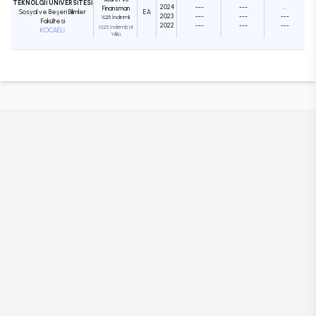
TEKNOLOJİ ÜNİVERSİTESİ
2024
---
---
...
Finansman
Sosyal ve Beşeri Bilimler
EA
2023
---
---
---
%25 İndirimli
Fakültesi
2022
---
---
---
(%25 İndirimli) (4
KOCAELİ
Yıllık)