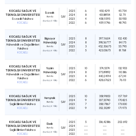
KOCAELİ SAĞLIK VE
2025
6
450,4291
45.754
Eczacılık
TEKNOLOJİ ÜNİVERSİTESİ
2024
8
431,88934
52.711
Burslu
SAY
Eczacılık Fakültesi
2023
4
458,11595
50.930
(Burslu) (5 Yıllık)
KOCAELİ
2022
6
459,11746
48.745
KOCAELİ SAĞLIK VE
Bilgisayar
2025
8
397,11604
102.430
TEKNOLOJİ ÜNİVERSİTESİ
Mühendisliği
2024
8
398,56777
84.175
Mühendislik ve Doğa Bilimleri
SAY
Burslu
2023
3
452,50675
55.790
Fakültesi
2022
5
423,03673
81.768
(Burslu) (4 Yıllık)
KOCAELİ
KOCAELİ SAĞLIK VE
Yazılım
2025
10
374,5374
132.903
TEKNOLOJİ ÜNİVERSİTESİ
Mühendisliği
2024
8
375,89892
110.386
Mühendislik ve Doğa Bilimleri
SAY
Burslu
2023
4
440,24914
67.241
Fakültesi
2022
6
428,67623
76.113
(Burslu) (4 Yıllık)
KOCAELİ
KOCAELİ SAĞLIK VE
2025
10
358,91853
157.769
Hemşirelik
TEKNOLOJİ ÜNİVERSİTESİ
2024
9
337,33740
170.825
Burslu
SAY
Sağlık Bilimleri Fakültesi
2023
7
358,17867
173.000
(Burslu) (4 Yıllık)
KOCAELİ
2022
9
352,31289
171.973
KOCAELİ SAĞLIK VE
2025
5
336,42386
202.692
Ebelik
TEKNOLOJİ ÜNİVERSİTESİ
2024
---
---
...
Burslu
SAY
Sağlık Bilimleri Fakültesi
2023
---
---
---
(Burslu) (4 Yıllık)
KOCAELİ
2022
---
---
---