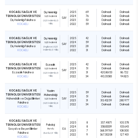
KOCAELİ SAĞLIK VE
2025
69
Dolmadı
Dolmadı
Diş Hekimliği
TEKNOLOJİ ÜNİVERSİTESİ
2024
76
Dolmadı
Dolmadı
%25 İndirimli
SAY
Diş Hekimliği Fakültesi
2023
53
Dolmadı
Dolmadı
(%25 İndirimli) (5
KOCAELİ
Yıllık)
2022
59
Dolmadı
Dolmadı
KOCAELİ SAĞLIK VE
2025
42
Dolmadı
Dolmadı
Diş Hekimliği
TEKNOLOJİ ÜNİVERSİTESİ
2024
59
Dolmadı
Dolmadı
%25 İndirimli
SAY
Diş Hekimliği Fakültesi
2023
28
Dolmadı
Dolmadı
(İngilizce) (%25
KOCAELİ
İndirimli) (5 Yıllık)
2022
31
Dolmadı
Dolmadı
KOCAELİ SAĞLIK VE
2025
42
Dolmadı
Dolmadı
Eczacılık
TEKNOLOJİ ÜNİVERSİTESİ
2024
51
Dolmadı
Dolmadı
%25 İndirimli
SAY
Eczacılık Fakültesi
2023
31
420,86153
86.722
(%25 İndirimli) (5
KOCAELİ
Yıllık)
2022
34
410,35583
94.825
KOCAELİ SAĞLIK VE
Yazılım
2025
59
Dolmadı
Dolmadı
TEKNOLOJİ ÜNİVERSİTESİ
Mühendisliği
2024
51
Dolmadı
Dolmadı
Mühendislik ve Doğa Bilimleri
SAY
%25 İndirimli
2023
31
313,43259
280.977
Fakültesi
(%25 İndirimli) (4
2022
34
Dolmadı
Dolmadı
KOCAELİ
Yıllık)
KOCAELİ SAĞLIK VE
2025
8
357,41871
105.578
TEKNOLOJİ ÜNİVERSİTESİ
Psikoloji
2024
8
358,83339
103.643
Sosyal ve Beşeri Bilimler
Burslu
EA
2023
7
368,59769
108.000
Fakültesi
(Burslu) (4 Yıllık)
2022
9
367,30208
127.401
KOCAELİ