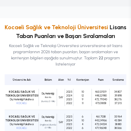
Kocaeli Sağlık ve Teknoloji Üniversitesi
Lisans
Taban Puanları ve Başarı Sıralamaları
Kocaeli Sağlık ve Teknoloji Üniversitesi
üniversitesine ait
lisans
programlarının 2026 taban puanları, başarı sıralamaları ve
kontenjan bilgileri aşağıda sunulmuştur. Toplam
22
program
listeleniyor
Üniversite Adı
Bölüm
Alan
Yıl
Kontenjan
Puan
Sıralama
KOCAELİ SAĞLIK VE
2025
10
463,12929
34.807
Diş Hekimliği
TEKNOLOJİ ÜNİVERSİTESİ
2024
12
448,22980
39.898
Burslu
SAY
Diş Hekimliği Fakültesi
2023
9
472,79540
38.276
(Burslu) (5 Yıllık)
KOCAELİ
2022
11
473,01858
37.215
KOCAELİ SAĞLIK VE
2025
6
461,7038
35.964
Diş Hekimliği
TEKNOLOJİ ÜNİVERSİTESİ
2024
10
443,24966
43.584
Burslu
SAY
Diş Hekimliği Fakültesi
2023
4
472,04534
38.883
(İngilizce) (Burslu)
KOCAELİ
(5 Yıllık)
2022
6
471,96048
38.066