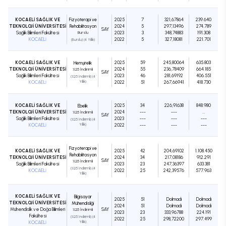
KOCAELİ SAĞLIK VE
Fizyoterapi ve
2025
7
321,67864
239.640
TEKNOLOJİ ÜNİVERSİTESİ
Rehabilitasyon
2024
5
297,13496
274.789
SAY
Sağlık Bilimleri Fakültesi
Burslu
2023
3
348,74883
191.308
KOCAELİ
2022
5
327,18081
221.701
(Burslu) (4 Yıllık)
KOCAELİ SAĞLIK VE
2025
59
245,80064
635.803
Hemşirelik
TEKNOLOJİ ÜNİVERSİTESİ
2024
55
236,78409
664.185
%25 İndirimli
SAY
Sağlık Bilimleri Fakültesi
2023
46
281,69192
406.551
(%25 İndirimli) (4
KOCAELİ
Yıllık)
2022
51
267,66941
418.730
KOCAELİ SAĞLIK VE
2025
34
226,91638
848.980
Ebelik
TEKNOLOJİ ÜNİVERSİTESİ
2024
---
---
...
%25 İndirimli
SAY
Sağlık Bilimleri Fakültesi
2023
---
---
---
(%25 İndirimli) (4
KOCAELİ
Yıllık)
2022
---
---
---
Fizyoterapi ve
KOCAELİ SAĞLIK VE
2025
42
204,69102
1.108.450
Rehabilitasyon
TEKNOLOJİ ÜNİVERSİTESİ
2024
34
217,08186
912.291
SAY
%25 İndirimli
Sağlık Bilimleri Fakültesi
2023
23
247,36397
633.381
(%25 İndirimli) (4
KOCAELİ
2022
25
242,39576
577.963
Yıllık)
KOCAELİ SAĞLIK VE
Bilgisayar
2025
51
Dolmadı
Dolmadı
TEKNOLOJİ ÜNİVERSİTESİ
Mühendisliği
2024
51
Dolmadı
Dolmadı
Mühendislik ve Doğa Bilimleri
SAY
%25 İndirimli
2023
23
333,96788
224.191
Fakültesi
(%25 İndirimli) (4
2022
25
298,72200
297.499
KOCAELİ
Yıllık)