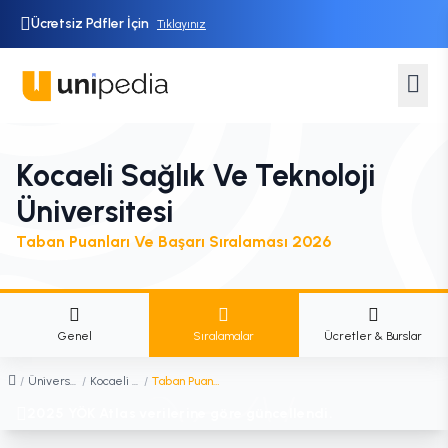
Ücretsiz Pdfler İçin
Tıklayınız
Kocaeli Sağlık Ve Teknoloji
Üniversitesi
Taban Puanları Ve Başarı Sıralaması 2026
Genel
Sıralamalar
Ücretler & Burslar
/
Üniversiteler
/
Kocaeli Sağlık ve Teknoloji Üniversitesi
/
Taban Puanları ve Başarı Sıralaması
2025 YÖK Atlas verilerine göre güncellendi.