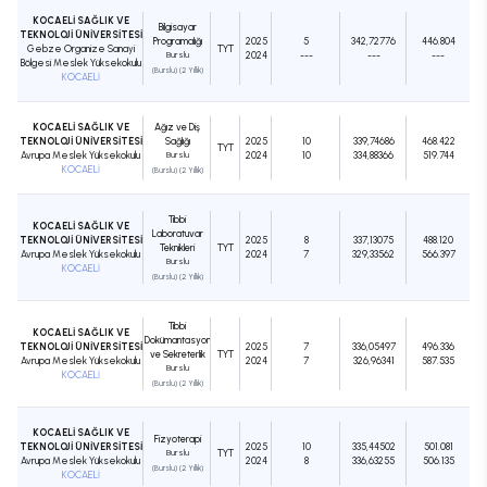
KOCAELİ SAĞLIK VE
Bilgisayar
TEKNOLOJİ ÜNİVERSİTESİ
Programcılığı
2025
5
342,72776
446.804
Gebze Organize Sanayi
TYT
Burslu
2024
---
---
---
Bölgesi Meslek Yüksekokulu
(Burslu) (2 Yıllık)
KOCAELİ
KOCAELİ SAĞLIK VE
Ağız ve Diş
TEKNOLOJİ ÜNİVERSİTESİ
Sağlığı
2025
10
339,74686
468.422
TYT
Avrupa Meslek Yüksekokulu
Burslu
2024
10
334,88366
519.744
KOCAELİ
(Burslu) (2 Yıllık)
Tıbbi
KOCAELİ SAĞLIK VE
Laboratuvar
TEKNOLOJİ ÜNİVERSİTESİ
2025
8
337,13075
488.120
Teknikleri
TYT
Avrupa Meslek Yüksekokulu
2024
7
329,33562
566.397
Burslu
KOCAELİ
(Burslu) (2 Yıllık)
Tıbbi
KOCAELİ SAĞLIK VE
Dokümantasyon
TEKNOLOJİ ÜNİVERSİTESİ
2025
7
336,05497
496.336
ve Sekreterlik
TYT
Avrupa Meslek Yüksekokulu
2024
7
326,96341
587.535
Burslu
KOCAELİ
(Burslu) (2 Yıllık)
KOCAELİ SAĞLIK VE
Fizyoterapi
TEKNOLOJİ ÜNİVERSİTESİ
2025
10
335,44502
501.081
Burslu
TYT
Avrupa Meslek Yüksekokulu
2024
8
336,63255
506.135
(Burslu) (2 Yıllık)
KOCAELİ