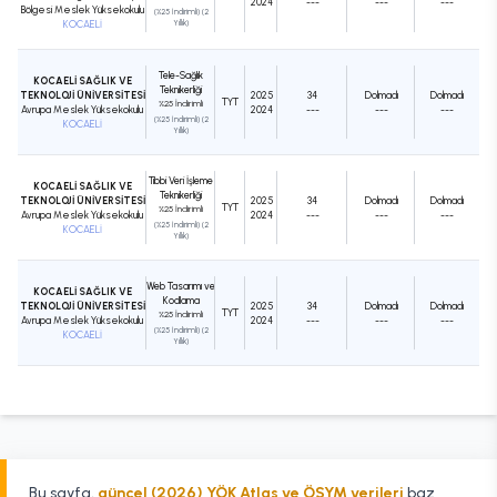
2024
---
---
---
Bölgesi Meslek Yüksekokulu
(%25 İndirimli) (2
KOCAELİ
Yıllık)
Tele-Sağlık
KOCAELİ SAĞLIK VE
Teknikerliği
TEKNOLOJİ ÜNİVERSİTESİ
2025
34
Dolmadı
Dolmadı
TYT
%25 İndirimli
Avrupa Meslek Yüksekokulu
2024
---
---
---
(%25 İndirimli) (2
KOCAELİ
Yıllık)
Tıbbi Veri İşleme
KOCAELİ SAĞLIK VE
Teknikerliği
TEKNOLOJİ ÜNİVERSİTESİ
2025
34
Dolmadı
Dolmadı
TYT
%25 İndirimli
Avrupa Meslek Yüksekokulu
2024
---
---
---
(%25 İndirimli) (2
KOCAELİ
Yıllık)
Web Tasarımı ve
KOCAELİ SAĞLIK VE
Kodlama
TEKNOLOJİ ÜNİVERSİTESİ
2025
34
Dolmadı
Dolmadı
TYT
%25 İndirimli
Avrupa Meslek Yüksekokulu
2024
---
---
---
(%25 İndirimli) (2
KOCAELİ
Yıllık)
Bu sayfa,
güncel (2026) YÖK Atlas ve ÖSYM verileri
baz