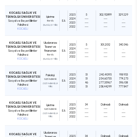
KOCAELİ SAĞLIK VE
2025
5
302,92899
329.229
TEKNOLOJİ ÜNİVERSİTESİ
İşletme
2024
---
---
...
Sosyal ve Beşeri Bilimler
Burslu
EA
2023
---
---
---
Fakültesi
(Burslu) (4 Yıllık)
2022
---
---
---
KOCAELİ
KOCAELİ SAĞLIK VE
Uluslararası
2025
5
301,2012
340.346
TEKNOLOJİ ÜNİVERSİTESİ
Ticaret ve
2024
---
---
...
Sosyal ve Beşeri Bilimler
Finansman
EA
2023
---
---
---
Fakültesi
Burslu
2022
---
---
---
KOCAELİ
(Burslu) (4 Yıllık)
KOCAELİ SAĞLIK VE
2025
51
240,41095
918.953
Psikoloji
TEKNOLOJİ ÜNİVERSİTESİ
2024
51
254,60735
774.273
%25 İndirimli
Sosyal ve Beşeri Bilimler
EA
2023
46
277,35967
596.108
(%25 İndirimli) (4
Fakültesi
2022
51
258,44299
777.847
Yıllık)
KOCAELİ
KOCAELİ SAĞLIK VE
2025
34
Dolmadı
Dolmadı
İşletme
TEKNOLOJİ ÜNİVERSİTESİ
2024
---
---
...
%25 İndirimli
Sosyal ve Beşeri Bilimler
EA
2023
---
---
---
(%25 İndirimli) (4
Fakültesi
2022
---
---
---
Yıllık)
KOCAELİ
Uluslararası
KOCAELİ SAĞLIK VE
2025
34
Dolmadı
Dolmadı
Ticaret ve