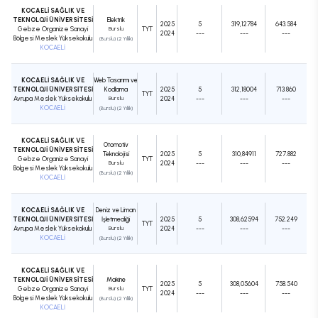
KOCAELİ SAĞLIK VE
TEKNOLOJİ ÜNİVERSİTESİ
Elektrik
2025
5
319,12784
643.584
Gebze Organize Sanayi
Burslu
TYT
2024
---
---
---
Bölgesi Meslek Yüksekokulu
(Burslu) (2 Yıllık)
KOCAELİ
KOCAELİ SAĞLIK VE
Web Tasarımı ve
TEKNOLOJİ ÜNİVERSİTESİ
Kodlama
2025
5
312,18004
713.860
TYT
Avrupa Meslek Yüksekokulu
Burslu
2024
---
---
---
KOCAELİ
(Burslu) (2 Yıllık)
KOCAELİ SAĞLIK VE
Otomotiv
TEKNOLOJİ ÜNİVERSİTESİ
Teknolojisi
2025
5
310,84911
727.882
Gebze Organize Sanayi
TYT
Burslu
2024
---
---
---
Bölgesi Meslek Yüksekokulu
(Burslu) (2 Yıllık)
KOCAELİ
KOCAELİ SAĞLIK VE
Deniz ve Liman
TEKNOLOJİ ÜNİVERSİTESİ
İşletmeciliği
2025
5
308,62594
752.249
TYT
Avrupa Meslek Yüksekokulu
Burslu
2024
---
---
---
KOCAELİ
(Burslu) (2 Yıllık)
KOCAELİ SAĞLIK VE
TEKNOLOJİ ÜNİVERSİTESİ
Makine
2025
5
308,05604
758.540
Gebze Organize Sanayi
Burslu
TYT
2024
---
---
---
Bölgesi Meslek Yüksekokulu
(Burslu) (2 Yıllık)
KOCAELİ