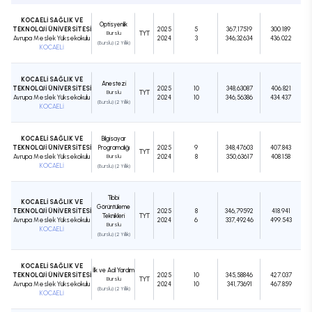
KOCAELİ SAĞLIK VE
Optisyenlik
TEKNOLOJİ ÜNİVERSİTESİ
2025
5
367,17519
300.189
Burslu
TYT
Avrupa Meslek Yüksekokulu
2024
3
346,32634
436.022
(Burslu) (2 Yıllık)
KOCAELİ
KOCAELİ SAĞLIK VE
Anestezi
TEKNOLOJİ ÜNİVERSİTESİ
2025
10
348,63087
406.821
Burslu
TYT
Avrupa Meslek Yüksekokulu
2024
10
346,56386
434.437
(Burslu) (2 Yıllık)
KOCAELİ
KOCAELİ SAĞLIK VE
Bilgisayar
TEKNOLOJİ ÜNİVERSİTESİ
Programcılığı
2025
9
348,47603
407.843
TYT
Avrupa Meslek Yüksekokulu
Burslu
2024
8
350,63617
408.158
KOCAELİ
(Burslu) (2 Yıllık)
Tıbbi
KOCAELİ SAĞLIK VE
Görüntüleme
TEKNOLOJİ ÜNİVERSİTESİ
2025
8
346,79592
418.941
Teknikleri
TYT
Avrupa Meslek Yüksekokulu
2024
6
337,49246
499.543
Burslu
KOCAELİ
(Burslu) (2 Yıllık)
KOCAELİ SAĞLIK VE
İlk ve Acil Yardım
TEKNOLOJİ ÜNİVERSİTESİ
2025
10
345,58846
427.037
Burslu
TYT
Avrupa Meslek Yüksekokulu
2024
10
341,73691
467.859
(Burslu) (2 Yıllık)
KOCAELİ