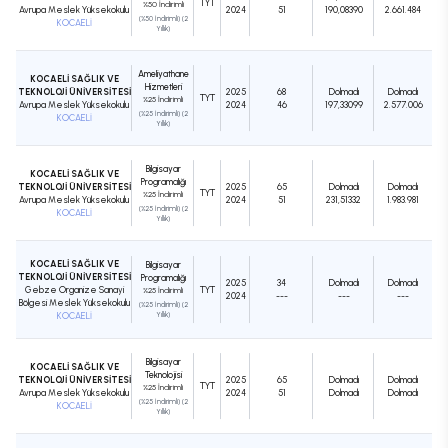
TYT
%50 İndirimli
Avrupa Meslek Yüksekokulu
2024
51
190,08390
2.661.484
(%50 İndirimli) (2
KOCAELİ
Yıllık)
Ameliyathane
KOCAELİ SAĞLIK VE
Hizmetleri
TEKNOLOJİ ÜNİVERSİTESİ
2025
68
Dolmadı
Dolmadı
TYT
%25 İndirimli
Avrupa Meslek Yüksekokulu
2024
46
197,33099
2.577.006
(%25 İndirimli) (2
KOCAELİ
Yıllık)
Bilgisayar
KOCAELİ SAĞLIK VE
Programcılığı
TEKNOLOJİ ÜNİVERSİTESİ
2025
65
Dolmadı
Dolmadı
TYT
%25 İndirimli
Avrupa Meslek Yüksekokulu
2024
51
231,51332
1.983.981
(%25 İndirimli) (2
KOCAELİ
Yıllık)
KOCAELİ SAĞLIK VE
Bilgisayar
TEKNOLOJİ ÜNİVERSİTESİ
Programcılığı
2025
34
Dolmadı
Dolmadı
Gebze Organize Sanayi
TYT
%25 İndirimli
2024
---
---
---
Bölgesi Meslek Yüksekokulu
(%25 İndirimli) (2
KOCAELİ
Yıllık)
Bilgisayar
KOCAELİ SAĞLIK VE
Teknolojisi
TEKNOLOJİ ÜNİVERSİTESİ
2025
65
Dolmadı
Dolmadı
TYT
%25 İndirimli
Avrupa Meslek Yüksekokulu
2024
51
Dolmadı
Dolmadı
(%25 İndirimli) (2
KOCAELİ
Yıllık)