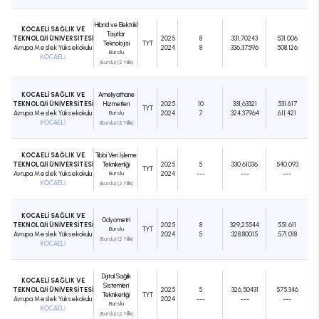
Hibrid ve Elektrikli
KOCAELİ SAĞLIK VE
Taşıtlar
TEKNOLOJİ ÜNİVERSİTESİ
2025
8
331,70243
531.006
Teknolojisi
TYT
Avrupa Meslek Yüksekokulu
2024
8
336,37596
508.126
Burslu
KOCAELİ
(Burslu) (2 Yıllık)
KOCAELİ SAĞLIK VE
Ameliyathane
TEKNOLOJİ ÜNİVERSİTESİ
Hizmetleri
2025
10
331,63321
531.617
TYT
Avrupa Meslek Yüksekokulu
Burslu
2024
7
324,37964
611.421
KOCAELİ
(Burslu) (2 Yıllık)
KOCAELİ SAĞLIK VE
Tıbbi Veri İşleme
TEKNOLOJİ ÜNİVERSİTESİ
Teknikerliği
2025
5
330,61036
540.093
TYT
Avrupa Meslek Yüksekokulu
Burslu
2024
---
---
---
KOCAELİ
(Burslu) (2 Yıllık)
KOCAELİ SAĞLIK VE
Odyometri
TEKNOLOJİ ÜNİVERSİTESİ
2025
8
329,25544
551.611
Burslu
TYT
Avrupa Meslek Yüksekokulu
2024
5
328,80015
571.018
(Burslu) (2 Yıllık)
KOCAELİ
Dijital Sağlık
KOCAELİ SAĞLIK VE
Sistemleri
TEKNOLOJİ ÜNİVERSİTESİ
2025
5
326,50431
575.346
Teknikerliği
TYT
Avrupa Meslek Yüksekokulu
2024
---
---
---
Burslu
KOCAELİ
(Burslu) (2 Yıllık)