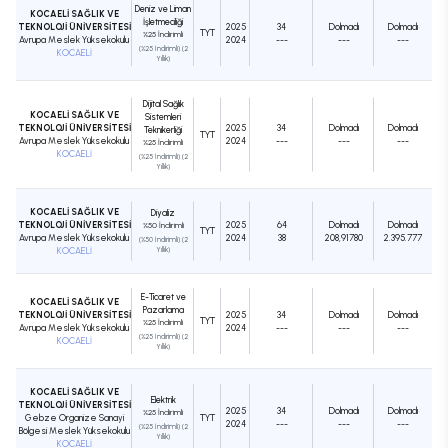
Deniz ve Liman
KOCAELİ SAĞLIK VE
İşletmeciliği
TEKNOLOJİ ÜNİVERSİTESİ
2025
34
Dolmadı
Dolmadı
TYT
%25 İndirimli
Avrupa Meslek Yüksekokulu
2024
---
---
---
(%25 İndirimli) (2
KOCAELİ
Yıllık)
Dijital Sağlık
KOCAELİ SAĞLIK VE
Sistemleri
TEKNOLOJİ ÜNİVERSİTESİ
2025
34
Dolmadı
Dolmadı
Teknikerliği
TYT
Avrupa Meslek Yüksekokulu
2024
---
---
---
%25 İndirimli
KOCAELİ
(%25 İndirimli) (2
Yıllık)
KOCAELİ SAĞLIK VE
Diyaliz
TEKNOLOJİ ÜNİVERSİTESİ
2025
64
Dolmadı
Dolmadı
%50 İndirimli
TYT
Avrupa Meslek Yüksekokulu
2024
38
208,91780
2.395.777
(%50 İndirimli) (2
KOCAELİ
Yıllık)
E-Ticaret ve
KOCAELİ SAĞLIK VE
Pazarlama
TEKNOLOJİ ÜNİVERSİTESİ
2025
34
Dolmadı
Dolmadı
TYT
%25 İndirimli
Avrupa Meslek Yüksekokulu
2024
---
---
---
(%25 İndirimli) (2
KOCAELİ
Yıllık)
KOCAELİ SAĞLIK VE
Elektrik
TEKNOLOJİ ÜNİVERSİTESİ
2025
34
Dolmadı
Dolmadı
%25 İndirimli
Gebze Organize Sanayi
TYT
2024
---
---
---
(%25 İndirimli) (2
Bölgesi Meslek Yüksekokulu
Yıllık)
KOCAELİ