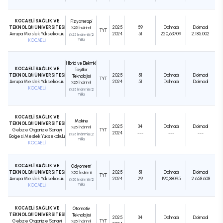
KOCAELİ SAĞLIK VE
Fizyoterapi
TEKNOLOJİ ÜNİVERSİTESİ
2025
59
Dolmadı
Dolmadı
%25 İndirimli
TYT
Avrupa Meslek Yüksekokulu
2024
51
220,63709
2.185.002
(%25 İndirimli) (2
KOCAELİ
Yıllık)
Hibrid ve Elektrikli
KOCAELİ SAĞLIK VE
Taşıtlar
TEKNOLOJİ ÜNİVERSİTESİ
2025
51
Dolmadı
Dolmadı
Teknolojisi
TYT
Avrupa Meslek Yüksekokulu
2024
51
Dolmadı
Dolmadı
%25 İndirimli
KOCAELİ
(%25 İndirimli) (2
Yıllık)
KOCAELİ SAĞLIK VE
Makine
TEKNOLOJİ ÜNİVERSİTESİ
2025
34
Dolmadı
Dolmadı
%25 İndirimli
Gebze Organize Sanayi
TYT
2024
---
---
---
(%25 İndirimli) (2
Bölgesi Meslek Yüksekokulu
Yıllık)
KOCAELİ
KOCAELİ SAĞLIK VE
Odyometri
TEKNOLOJİ ÜNİVERSİTESİ
2025
51
Dolmadı
Dolmadı
%50 İndirimli
TYT
Avrupa Meslek Yüksekokulu
2024
29
190,38095
2.658.608
(%50 İndirimli) (2
KOCAELİ
Yıllık)
KOCAELİ SAĞLIK VE
Otomotiv
TEKNOLOJİ ÜNİVERSİTESİ
Teknolojisi
2025
34
Dolmadı
Dolmadı
Gebze Organize Sanayi
TYT
%25 İndirimli