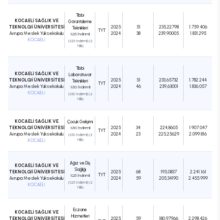
Tıbbi
KOCAELİ SAĞLIK VE
Görüntüleme
TEKNOLOJİ ÜNİVERSİTESİ
2025
51
235,22798
1.759.406
Teknikleri
TYT
Avrupa Meslek Yüksekokulu
2024
38
239,90005
1.831.295
%25 İndirimli
KOCAELİ
(%25 İndirimli) (2
Yıllık)
Tıbbi
KOCAELİ SAĞLIK VE
Laboratuvar
TEKNOLOJİ ÜNİVERSİTESİ
2025
51
233,65732
1.782.244
Teknikleri
TYT
Avrupa Meslek Yüksekokulu
2024
46
239,63001
1.836.057
%50 İndirimli
KOCAELİ
(%50 İndirimli) (2
Yıllık)
KOCAELİ SAĞLIK VE
Çocuk Gelişimi
TEKNOLOJİ ÜNİVERSİTESİ
2025
34
224,8605
1.907.047
%50 İndirimli
TYT
Avrupa Meslek Yüksekokulu
2024
23
225,25629
2.099.816
(%50 İndirimli) (2
KOCAELİ
Yıllık)
Ağız ve Diş
KOCAELİ SAĞLIK VE
Sağlığı
TEKNOLOJİ ÜNİVERSİTESİ
2025
68
195,0837
2.241.161
TYT
%25 İndirimli
Avrupa Meslek Yüksekokulu
2024
59
205,34190
2.455.999
(%25 İndirimli) (2
KOCAELİ
Yıllık)
Eczane
KOCAELİ SAĞLIK VE
Hizmetleri
TEKNOLOJİ ÜNİVERSİTESİ
2025
59
180,97966
2.298.426