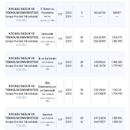
KOCAELİ SAĞLIK VE
E-Ticaret ve
TEKNOLOJİ ÜNİVERSİTESİ
Pazarlama
2025
5
303,60762
808.817
TYT
Avrupa Meslek Yüksekokulu
Burslu
2024
---
---
---
KOCAELİ
(Burslu) (2 Yıllık)
KOCAELİ SAĞLIK VE
Optisyenlik
TEKNOLOJİ ÜNİVERSİTESİ
2025
34
265,62394
1.314.275
%50 İndirimli
TYT
Avrupa Meslek Yüksekokulu
2024
20
266,06390
1.382.090
(%50 İndirimli) (2
KOCAELİ
Yıllık)
KOCAELİ SAĞLIK VE
İlk ve Acil Yardım
TEKNOLOJİ ÜNİVERSİTESİ
2025
68
253,84261
1.486.560
%25 İndirimli
TYT
Avrupa Meslek Yüksekokulu
2024
61
242,76718
1.779.907
(%25 İndirimli) (2
KOCAELİ
Yıllık)
Tıbbi
KOCAELİ SAĞLIK VE
Dokümantasyon
TEKNOLOJİ ÜNİVERSİTESİ
2025
42
252,09612
1.512.131
ve Sekreterlik
TYT
Avrupa Meslek Yüksekokulu
2024
42
247,00878
1.704.943
%50 İndirimli
KOCAELİ
(%50 İndirimli) (2
Yıllık)
KOCAELİ SAĞLIK VE
Anestezi
TEKNOLOJİ ÜNİVERSİTESİ
2025
68
247,24233
1.583.306
%25 İndirimli
TYT
Avrupa Meslek Yüksekokulu
2024
61
264,95371
1.400.110
(%25 İndirimli) (2
KOCAELİ
Yıllık)