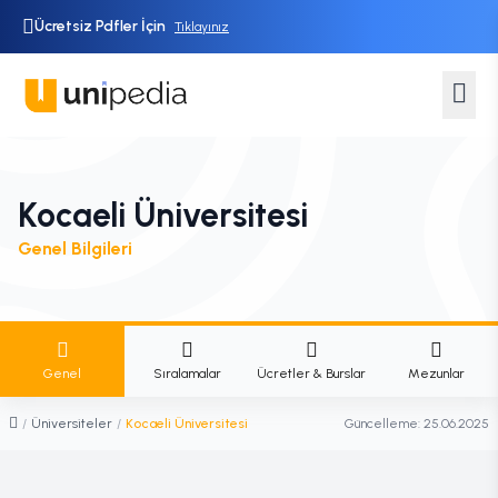
Ücretsiz Pdfler İçin
Tıklayınız
Kocaeli Üniversitesi
Genel Bilgileri
Genel
Sıralamalar
Ücretler & Burslar
Mezunlar
/
Üniversiteler
/
Kocaeli Üniversitesi
Güncelleme:
25.06.2025