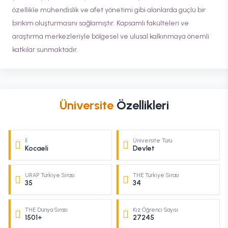
özellikle mühendislik ve afet yönetimi gibi alanlarda güçlü bir
birikim oluşturmasını sağlamıştır. Kapsamlı fakülteleri ve
araştırma merkezleriyle bölgesel ve ulusal kalkınmaya önemli
katkılar sunmaktadır.
Üniversite
Özellikleri
İl
Üniversite Türü
Kocaeli
Devlet
URAP Türkiye Sırası
THE Türkiye Sırası
35
34
THE Dünya Sırası
Kız Öğrenci Sayısı
1501+
27245