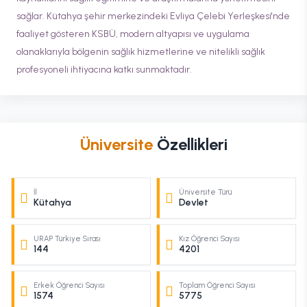
sağlar. Kütahya şehir merkezindeki Evliya Çelebi Yerleşkesi'nde
faaliyet gösteren KSBÜ, modern altyapısı ve uygulama
olanaklarıyla bölgenin sağlık hizmetlerine ve nitelikli sağlık
profesyoneli ihtiyacına katkı sunmaktadır.
Üniversite
Özellikleri
İl
Üniversite Türü
Kütahya
Devlet
URAP Türkiye Sırası
Kız Öğrenci Sayısı
144
4201
Erkek Öğrenci Sayısı
Toplam Öğrenci Sayısı
1574
5775