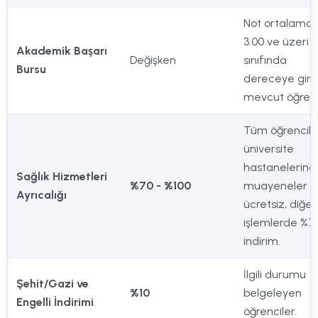
Not ortalamas
3.00 ve üzeri o
Akademik Başarı
Değişken
sınıfında
Bursu
dereceye gire
mevcut öğrenc
Tüm öğrencile
üniversite
hastanelerind
Sağlık Hizmetleri
%70 - %100
muayeneler
Ayrıcalığı
ücretsiz, diğer
işlemlerde %7
indirim.
İlgili durumu
Şehit/Gazi ve
%10
belgeleyen
Engelli İndirimi
öğrenciler.