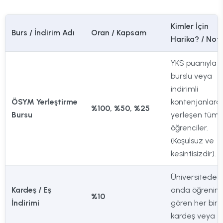
Kimler İçin
Burs / İndirim Adı
Oran / Kapsam
Harika? / Notl
YKS puanıyla
burslu veya
indirimli
ÖSYM Yerleştirme
kontenjanlara
%100, %50, %25
Bursu
yerleşen tüm
öğrenciler.
(Koşulsuz ve
kesintisizdir).
Üniversitede a
Kardeş / Eş
anda öğrenim
%10
İndirimi
gören her bir
kardeş veya e