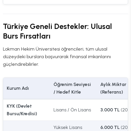
Türkiye Geneli Destekler: Ulusal
Burs Fırsatları
Lokman Hekim Üniversitesi öğrencileri, tüm ulusal
düzeydeki burslara başvurarak finansal imkanlarını
güçlendirebilirler.
Öğrenim Seviyesi
Aylık Miktar
Kurum Adı
/ Hedef Kitle
(Referans)
KYK (Devlet
Lisans / Ön Lisans
3.000 TL
(202
Bursu/Kredisi)
Yüksek Lisans
6.000 TL
(202