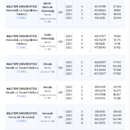
Elektrik-
MALTEPE ÜNİVERSİTESİ
2025
4
437,99789
57.404
Elektronik
Mühendislik ve Doğa Bilimleri
2024
2
424,81026
58.833
Mühendisliği
SAY
Fakültesi
2023
3
460,67966
48.693
Burslu
İSTANBUL
2022
6
452,60311
54.344
(İngilizce) (Burslu)
(4 Yıllık)
Yazılım
MALTEPE ÜNİVERSİTESİ
2025
5
435,47377
59.861
Mühendisliği
Mühendislik ve Doğa Bilimleri
2024
4
433,76209
51.175
SAY
Burslu
Fakültesi
2023
9
481,85281
31.138
(İngilizce) (Burslu)
İSTANBUL
2022
8
479,81045
31.902
(4 Yıllık)
2025
2
400,85937
97.915
MALTEPE ÜNİVERSİTESİ
Mimarlık
2024
2
378,99760
106.502
Mimarlık ve Tasarım Fakültesi
Burslu
SAY
2023
2
414,46644
93.568
İSTANBUL
(Burslu) (4 Yıllık)
2022
6
407,50377
97.852
2025
2
398,16459
101.199
Mimarlık
MALTEPE ÜNİVERSİTESİ
2024
2
390,10178
93.375
Burslu
Mimarlık ve Tasarım Fakültesi
SAY
2023
2
419,07858
88.567
(İngilizce) (Burslu)
İSTANBUL
(4 Yıllık)
2022
6
413,31572
91.680
2025
11
358,40511
158.653
MALTEPE ÜNİVERSİTESİ
Hemşirelik
2024
10
340,55174
164.639
Hemşirelik Yüksekokulu
Burslu
SAY
2023
10
360,12637
169.540
İSTANBUL
(Burslu) (4 Yıllık)
2022
12
361,10295
157.412