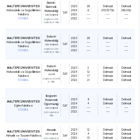
Elektrik-
MALTEPE ÜNİVERSİTESİ
2025
28
Dolmadı
Dolmadı
Elektronik
Mühendislik ve Doğa Bilimleri
2024
6
293,92756
286.056
Mühendisliği
SAY
Fakültesi
2023
---
---
---
%50 İndirimli
İSTANBUL
2022
---
---
---
(İngilizce) (%50
İndirimli) (4 Yıllık)
Endüstri
MALTEPE ÜNİVERSİTESİ
2025
28
Dolmadı
Dolmadı
Mühendisliği
Mühendislik ve Doğa Bilimleri
2024
---
---
...
SAY
%50 İndirimli
Fakültesi
2023
---
---
---
(İngilizce) (%50
İSTANBUL
2022
---
---
---
İndirimli) (4 Yıllık)
Endüstri
MALTEPE ÜNİVERSİTESİ
2025
2
Dolmadı
Dolmadı
Mühendisliği
Mühendislik ve Doğa Bilimleri
2024
12
Dolmadı
Dolmadı
SAY
Ücretli
Fakültesi
2023
17
Dolmadı
Dolmadı
(İngilizce) (Ücretli)
İSTANBUL
2022
21
Dolmadı
Dolmadı
(4 Yıllık)
İlköğretim
2025
8
Dolmadı
Dolmadı
Matematik
MALTEPE ÜNİVERSİTESİ
2024
4
Dolmadı
Dolmadı
Öğretmenliği
Eğitim Fakültesi
SAY
2023
---
---
---
%50 İndirimli
İSTANBUL
2022
---
---
---
(%50 İndirimli) (4
Yıllık)
2025
12
Dolmadı
Dolmadı
Mimarlık
MALTEPE ÜNİVERSİTESİ
2024
4
Dolmadı
Dolmadı
%50 İndirimli
Mimarlık ve Tasarım Fakültesi
SAY
2023
10
Dolmadı
Dolmadı
(%50 İndirimli) (4
İSTANBUL