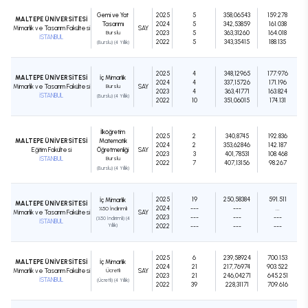
Gemi ve Yat
2025
5
358,06543
159.278
MALTEPE ÜNİVERSİTESİ
Tasarımı
2024
5
342,53859
161.038
Mimarlık ve Tasarım Fakültesi
SAY
Burslu
2023
5
363,31260
164.018
İSTANBUL
2022
5
343,35415
188.135
(Burslu) (4 Yıllık)
2025
4
348,12965
177.976
MALTEPE ÜNİVERSİTESİ
İç Mimarlık
2024
4
337,15726
171.196
Mimarlık ve Tasarım Fakültesi
Burslu
SAY
2023
4
363,41771
163.824
İSTANBUL
(Burslu) (4 Yıllık)
2022
10
351,06015
174.131
İlköğretim
2025
2
340,8745
192.836
MALTEPE ÜNİVERSİTESİ
Matematik
2024
2
353,62846
142.187
Eğitim Fakültesi
Öğretmenliği
SAY
2023
3
401,78531
108.468
İSTANBUL
Burslu
2022
7
407,13156
98.267
(Burslu) (4 Yıllık)
2025
19
250,58384
591.511
İç Mimarlık
MALTEPE ÜNİVERSİTESİ
2024
---
---
...
%50 İndirimli
Mimarlık ve Tasarım Fakültesi
SAY
2023
---
---
---
(%50 İndirimli) (4
İSTANBUL
Yıllık)
2022
---
---
---
2025
6
239,58924
700.153
MALTEPE ÜNİVERSİTESİ
İç Mimarlık
2024
21
217,76974
903.522
Mimarlık ve Tasarım Fakültesi
Ücretli
SAY
2023
21
246,04271
645.251
İSTANBUL
(Ücretli) (4 Yıllık)
2022
39
228,31171
709.616