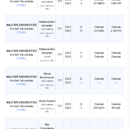
Meslek Yüksekokulu
TYT
%50 İndirimli
2024
3
247,88876
1.689.449
İSTANBUL
(%50 İndirimli) (2
Yıllık)
Mahkeme Büro
MALTEPE ÜNİVERSİTESİ
Hizmetleri
2025
21
Dolmadı
Dolmadı
Meslek Yüksekokulu
TYT
%50 İndirimli
2024
14
211,16336
2.356.915
İSTANBUL
(%50 İndirimli) (2
Yıllık)
Mahkeme Büro
MALTEPE ÜNİVERSİTESİ
Hizmetleri
2025
4
Dolmadı
Dolmadı
Meslek Yüksekokulu
TYT
Ücretli
2024
11
Dolmadı
Dolmadı
İSTANBUL
(Ücretli) (2 Yıllık)
Mimari
MALTEPE ÜNİVERSİTESİ
Restorasyon
2025
21
Dolmadı
Dolmadı
Meslek Yüksekokulu
TYT
%50 İndirimli
2024
---
---
---
İSTANBUL
(%50 İndirimli) (2
Yıllık)
Moda Tasarımı
MALTEPE ÜNİVERSİTESİ
2025
21
Dolmadı
Dolmadı
%50 İndirimli
Meslek Yüksekokulu
TYT
2024
3
299,06371
894.682
(%50 İndirimli) (2
İSTANBUL
Yıllık)
Tıbbi
Görüntüleme