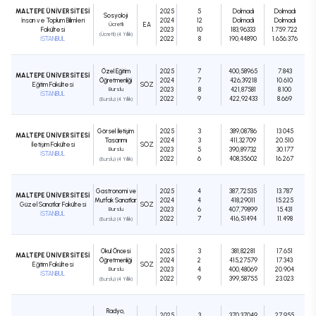
MALTEPE ÜNİVERSİTESİ
2025
5
Dolmadı
Dolmadı
Sosyoloji
İnsan ve Toplum Bilimleri
2024
12
Dolmadı
Dolmadı
Ücretli
EA
Fakültesi
2023
10
183,96333
1.759.722
(Ücretli) (4 Yıllık)
İSTANBUL
2022
8
190,44890
1.656.376
Özel Eğitim
2025
7
400,58965
7.843
MALTEPE ÜNİVERSİTESİ
Öğretmenliği
2024
7
426,39218
10.610
Eğitim Fakültesi
SÖZ
Burslu
2023
8
421,87581
8.100
İSTANBUL
2022
9
422,92433
8.669
(Burslu) (4 Yıllık)
Görsel İletişim
2025
3
389,08786
13.045
MALTEPE ÜNİVERSİTESİ
Tasarımı
2024
3
411,32709
20.510
İletişim Fakültesi
SÖZ
Burslu
2023
5
390,89732
30.177
İSTANBUL
2022
6
408,35602
16.267
(Burslu) (4 Yıllık)
Gastronomi ve
2025
4
387,72535
13.787
MALTEPE ÜNİVERSİTESİ
Mutfak Sanatları
2024
4
418,29011
15.225
Güzel Sanatlar Fakültesi
SÖZ
Burslu
2023
6
407,79899
15.431
İSTANBUL
2022
7
416,51494
11.498
(Burslu) (4 Yıllık)
Okul Öncesi
2025
3
381,82281
17.651
MALTEPE ÜNİVERSİTESİ
Öğretmenliği
2024
2
415,27579
17.343
Eğitim Fakültesi
SÖZ
Burslu
2023
4
400,48069
20.904
İSTANBUL
2022
9
399,58755
23.023
(Burslu) (4 Yıllık)
Radyo,
2025
3
370,37049
27.955