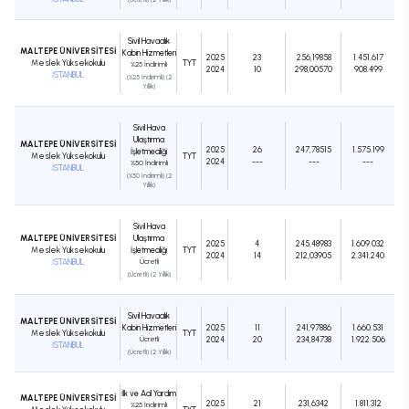
Sivil Havacılık
MALTEPE ÜNİVERSİTESİ
Kabin Hizmetleri
2025
23
256,19858
1.451.617
Meslek Yüksekokulu
TYT
%25 İndirimli
2024
10
298,00570
908.499
İSTANBUL
(%25 İndirimli) (2
Yıllık)
Sivil Hava
Ulaştırma
MALTEPE ÜNİVERSİTESİ
2025
26
247,78515
1.575.199
İşletmeciliği
Meslek Yüksekokulu
TYT
2024
---
---
---
%50 İndirimli
İSTANBUL
(%50 İndirimli) (2
Yıllık)
Sivil Hava
MALTEPE ÜNİVERSİTESİ
Ulaştırma
2025
4
245,48983
1.609.032
Meslek Yüksekokulu
İşletmeciliği
TYT
2024
14
212,03905
2.341.240
İSTANBUL
Ücretli
(Ücretli) (2 Yıllık)
Sivil Havacılık
MALTEPE ÜNİVERSİTESİ
Kabin Hizmetleri
2025
11
241,97886
1.660.531
Meslek Yüksekokulu
TYT
Ücretli
2024
20
234,84738
1.922.506
İSTANBUL
(Ücretli) (2 Yıllık)
İlk ve Acil Yardım
MALTEPE ÜNİVERSİTESİ
2025
21
231,6342
1.811.312
%25 İndirimli