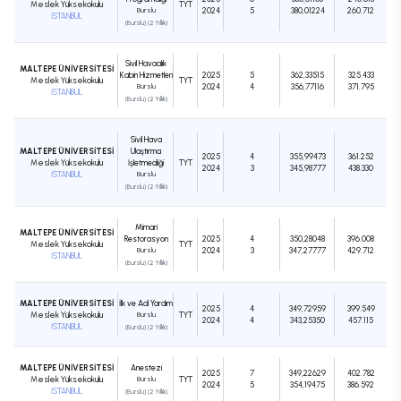
Meslek Yüksekokulu
TYT
Burslu
2024
5
380,01224
260.712
İSTANBUL
(Burslu) (2 Yıllık)
Sivil Havacılık
MALTEPE ÜNİVERSİTESİ
Kabin Hizmetleri
2025
5
362,33515
325.433
Meslek Yüksekokulu
TYT
Burslu
2024
4
356,77116
371.795
İSTANBUL
(Burslu) (2 Yıllık)
Sivil Hava
MALTEPE ÜNİVERSİTESİ
Ulaştırma
2025
4
355,99473
361.252
Meslek Yüksekokulu
İşletmeciliği
TYT
2024
3
345,98777
438.330
İSTANBUL
Burslu
(Burslu) (2 Yıllık)
Mimari
MALTEPE ÜNİVERSİTESİ
Restorasyon
2025
4
350,28048
396.008
Meslek Yüksekokulu
TYT
Burslu
2024
3
347,27777
429.712
İSTANBUL
(Burslu) (2 Yıllık)
MALTEPE ÜNİVERSİTESİ
İlk ve Acil Yardım
2025
4
349,72959
399.549
Meslek Yüksekokulu
Burslu
TYT
2024
4
343,25350
457.115
İSTANBUL
(Burslu) (2 Yıllık)
MALTEPE ÜNİVERSİTESİ
Anestezi
2025
7
349,22629
402.782
Meslek Yüksekokulu
Burslu
TYT
2024
5
354,19475
386.592
İSTANBUL
(Burslu) (2 Yıllık)