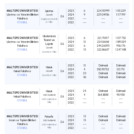
MALTEPE ÜNİVERSİTESİ
2025
6
224,92999
1.101.229
İşletme
İşletme ve Yönetim Bilimleri
2024
9
229,04936
1.117.919
Ücretli
EA
Fakültesi
2023
---
---
---
(İngilizce) (Ücretli)
İSTANBUL
(4 Yıllık)
2022
---
---
---
Uluslararası
MALTEPE ÜNİVERSİTESİ
2025
6
221,70417
1.137.752
Ticaret ve
İşletme ve Yönetim Bilimleri
2024
13
224,06168
1.189.029
Lojistik
EA
Fakültesi
2023
6
244,26095
956.176
Ücretli
İSTANBUL
2022
15
222,86637
1.247.438
(Ücretli) (4 Yıllık)
2025
13
Dolmadı
Dolmadı
MALTEPE ÜNİVERSİTESİ
Hukuk
2024
4
350,90722
123.712
Hukuk Fakültesi
Ücretli
EA
2023
25
Dolmadı
Dolmadı
İSTANBUL
(Ücretli) (4 Yıllık)
2022
56
Dolmadı
Dolmadı
2025
24
Dolmadı
Dolmadı
Hukuk
MALTEPE ÜNİVERSİTESİ
2024
4
364,38318
90.950
%50 İndirimli
Hukuk Fakültesi
EA
2023
---
---
---
(%50 İndirimli) (4
İSTANBUL
Yıllık)
2022
---
---
---
MALTEPE ÜNİVERSİTESİ
2025
15
Dolmadı
Dolmadı
Felsefe
İnsan ve Toplum Bilimleri
2024
15
Dolmadı
Dolmadı
%50 İndirimli
EA
Fakültesi
2023
---
---
---
(%50 İndirimli) (4
İSTANBUL
Yıllık)
2022
---
---
---