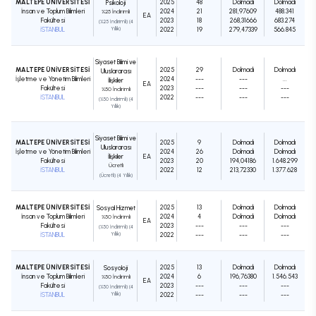
MALTEPE ÜNİVERSİTESİ
2025
48
Dolmadı
Dolmadı
Psikoloji
İnsan ve Toplum Bilimleri
2024
21
281,97609
488.341
%25 İndirimli
EA
Fakültesi
2023
18
268,31666
683.274
(%25 İndirimli) (4
İSTANBUL
Yıllık)
2022
19
279,47339
566.845
Siyaset Bilimi ve
MALTEPE ÜNİVERSİTESİ
2025
29
Dolmadı
Dolmadı
Uluslararası
İşletme ve Yönetim Bilimleri
2024
---
---
...
İlişkiler
EA
Fakültesi
2023
---
---
---
%50 İndirimli
İSTANBUL
2022
---
---
---
(%50 İndirimli) (4
Yıllık)
Siyaset Bilimi ve
MALTEPE ÜNİVERSİTESİ
2025
9
Dolmadı
Dolmadı
Uluslararası
İşletme ve Yönetim Bilimleri
2024
26
Dolmadı
Dolmadı
İlişkiler
EA
Fakültesi
2023
20
194,04186
1.648.299
Ücretli
İSTANBUL
2022
12
213,72330
1.377.628
(Ücretli) (4 Yıllık)
MALTEPE ÜNİVERSİTESİ
2025
13
Dolmadı
Dolmadı
Sosyal Hizmet
İnsan ve Toplum Bilimleri
2024
4
Dolmadı
Dolmadı
%50 İndirimli
EA
Fakültesi
2023
---
---
---
(%50 İndirimli) (4
İSTANBUL
Yıllık)
2022
---
---
---
MALTEPE ÜNİVERSİTESİ
2025
13
Dolmadı
Dolmadı
Sosyoloji
İnsan ve Toplum Bilimleri
2024
6
196,76380
1.546.543
%50 İndirimli
EA
Fakültesi
2023
---
---
---
(%50 İndirimli) (4
İSTANBUL
Yıllık)
2022
---
---
---