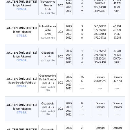
MALTEPE ÜNİVERSİTESİ
Televizyon ve
2024
4
388,81142
47.271
İletişim Fakültesi
Sinema
SÖZ
2023
7
377,54688
48.231
İSTANBUL
Burslu
2022
9
381,97350
43.141
(Burslu) (4 Yıllık)
Halkla İlişkiler ve
2025
3
360,50237
40.254
MALTEPE ÜNİVERSİTESİ
Tanıtım
2024
3
379,66050
63.278
İletişim Fakültesi
SÖZ
Burslu
2023
5
359,30454
84.817
İSTANBUL
2022
6
372,05732
59.284
(Burslu) (4 Yıllık)
2025
4
349,26646
59.234
MALTEPE ÜNİVERSİTESİ
Gazetecilik
2024
3
375,46395
71.595
İletişim Fakültesi
Burslu
SÖZ
2023
3
353,22068
100.764
İSTANBUL
(Burslu) (4 Yıllık)
2022
4
366,51458
69.811
Gastronomi ve
2025
25
Dolmadı
Dolmadı
MALTEPE ÜNİVERSİTESİ
Mutfak Sanatları
2024
10
226,01949
1.107.781
Güzel Sanatlar Fakültesi
SÖZ
%50 İndirimli
2023
---
---
---
İSTANBUL
(%50 İndirimli) (4
2022
---
---
---
Yıllık)
2025
19
Dolmadı
Dolmadı
Gazetecilik
MALTEPE ÜNİVERSİTESİ
2024
7
Dolmadı
Dolmadı
%50 İndirimli
İletişim Fakültesi
SÖZ
2023
---
---
---
(%50 İndirimli) (4
İSTANBUL
Yıllık)
2022
---
---
---
2025
2
Dolmadı
Dolmadı
MALTEPE ÜNİVERSİTESİ
Gazetecilik