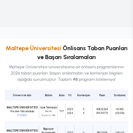
Maltepe Üniversitesi
Önlisans
Taban Puanları
ve Başarı Sıralamaları
Maltepe Üniversitesi
üniversitesine ait
önlisans
programlarının
2026 taban puanları, başarı sıralamaları ve kontenjan bilgileri
aşağıda sunulmuştur. Toplam
48
program listeleniyor
Üniversite Adı
Bölüm
Alan
Yıl
Kontenjan
Puan
Sıralama
MALTEPE ÜNİVERSİTESİ
Uçak Teknolojisi
2025
5
408,32564
141.852
Meslek Yüksekokulu
Burslu
TYT
2024
4
395,93773
203.956
İSTANBUL
(Burslu) (2 Yıllık)
Bilgisayar
MALTEPE ÜNİVERSİTESİ
Programcılığı
2025
6
380,01108
240.613