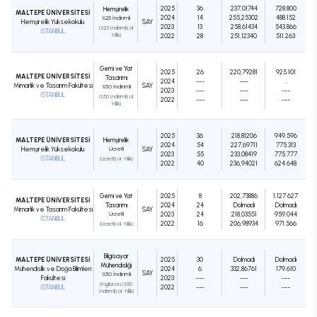
2025
36
237,01744
728.800
Hemşirelik
MALTEPE ÜNİVERSİTESİ
2024
14
255,25302
488.152
%25 İndirimli
Hemşirelik Yüksekokulu
SAY
2023
13
258,61434
543.866
(%25 İndirimli) (4
İSTANBUL
Yıllık)
2022
28
251,12340
511.263
Gemi ve Yat
2025
26
220,79281
925.101
MALTEPE ÜNİVERSİTESİ
Tasarımı
2024
---
---
...
Mimarlık ve Tasarım Fakültesi
SAY
%50 İndirimli
2023
---
---
---
İSTANBUL
(%50 İndirimli) (4
2022
---
---
---
Yıllık)
2025
36
218,81206
949.596
MALTEPE ÜNİVERSİTESİ
Hemşirelik
2024
54
227,69711
775.313
Hemşirelik Yüksekokulu
Ücretli
SAY
2023
55
233,08419
775.777
İSTANBUL
(Ücretli) (4 Yıllık)
2022
40
236,94021
624.648
Gemi ve Yat
2025
8
202,73886
1.127.627
MALTEPE ÜNİVERSİTESİ
Tasarımı
2024
24
Dolmadı
Dolmadı
Mimarlık ve Tasarım Fakültesi
SAY
Ücretli
2023
24
218,03551
959.044
İSTANBUL
2022
16
206,98934
971.566
(Ücretli) (4 Yıllık)
Bilgisayar
MALTEPE ÜNİVERSİTESİ
2025
30
Dolmadı
Dolmadı
Mühendisliği
Mühendislik ve Doğa Bilimleri
2024
6
332,86761
179.610
SAY
%50 İndirimli
Fakültesi
2023
---
---
---
(İngilizce) (%50
İSTANBUL
2022
---
---
---
İndirimli) (4 Yıllık)