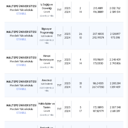
İş Sağlığı ve
MALTEPE ÜNİVERSİTESİ
Güvenliği
2025
2
215,4889
2.032.762
Meslek Yüksekokulu
TYT
Ücretli
2024
14
196,38889
2.589.514
İSTANBUL
(Ücretli) (2 Yıllık)
Bilgisayar
MALTEPE ÜNİVERSİTESİ
Programcılığı
2025
26
207,48135
2.128.897
Meslek Yüksekokulu
TYT
%25 İndirimli
2024
10
292,99374
975.598
İSTANBUL
(%25 İndirimli) (2
Yıllık)
Mimari
MALTEPE ÜNİVERSİTESİ
Restorasyon
2025
4
193,98619
2.248.409
Meslek Yüksekokulu
TYT
Ücretli
2024
14
173,03130
2.745.806
İSTANBUL
(Ücretli) (2 Yıllık)
Anestezi
MALTEPE ÜNİVERSİTESİ
2025
33
186,24335
2.285.284
%25 İndirimli
Meslek Yüksekokulu
TYT
2024
11
267,47350
1.359.409
(%25 İndirimli) (2
İSTANBUL
Yıllık)
Halkla İlişkiler ve
MALTEPE ÜNİVERSİTESİ
Tanıtım
2025
5
172,18895
2.307.548
Meslek Yüksekokulu
TYT
Ücretli
2024
17
187,82979
2.681.339
İSTANBUL
(Ücretli) (2 Yıllık)
Bankacılık ve