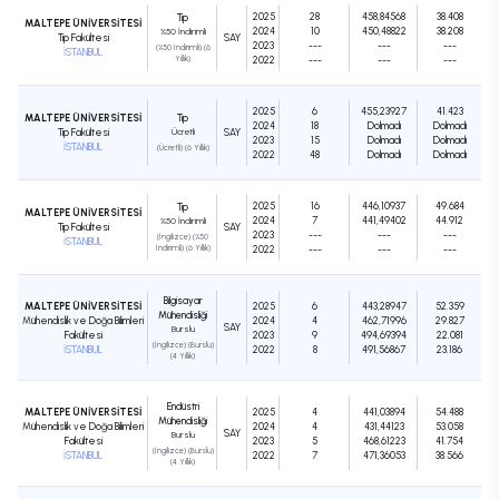
2025
28
458,84568
38.408
Tıp
MALTEPE ÜNİVERSİTESİ
2024
10
450,48822
38.208
%50 İndirimli
Tıp Fakültesi
SAY
2023
---
---
---
(%50 İndirimli) (6
İSTANBUL
Yıllık)
2022
---
---
---
2025
6
455,23927
41.423
MALTEPE ÜNİVERSİTESİ
Tıp
2024
18
Dolmadı
Dolmadı
Tıp Fakültesi
Ücretli
SAY
2023
15
Dolmadı
Dolmadı
İSTANBUL
(Ücretli) (6 Yıllık)
2022
48
Dolmadı
Dolmadı
2025
16
446,10937
49.684
Tıp
MALTEPE ÜNİVERSİTESİ
2024
7
441,49402
44.912
%50 İndirimli
Tıp Fakültesi
SAY
2023
---
---
---
(İngilizce) (%50
İSTANBUL
İndirimli) (6 Yıllık)
2022
---
---
---
Bilgisayar
MALTEPE ÜNİVERSİTESİ
2025
6
443,28947
52.359
Mühendisliği
Mühendislik ve Doğa Bilimleri
2024
4
462,71996
29.827
SAY
Burslu
Fakültesi
2023
9
494,69394
22.081
(İngilizce) (Burslu)
İSTANBUL
2022
8
491,56867
23.186
(4 Yıllık)
Endüstri
MALTEPE ÜNİVERSİTESİ
2025
4
441,03894
54.488
Mühendisliği
Mühendislik ve Doğa Bilimleri
2024
4
431,44123
53.058
SAY
Burslu
Fakültesi
2023
5
468,61223
41.754
(İngilizce) (Burslu)
İSTANBUL
2022
7
471,36053
38.566
(4 Yıllık)