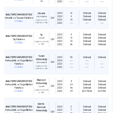
Yıllık)
2022
---
---
---
2025
12
Dolmadı
Dolmadı
Mimarlık
MALTEPE ÜNİVERSİTESİ
2024
4
Dolmadı
Dolmadı
%50 İndirimli
Mimarlık ve Tasarım Fakültesi
SAY
2023
10
Dolmadı
Dolmadı
(İngilizce) (%50
İSTANBUL
İndirimli) (4 Yıllık)
2022
---
---
---
2025
4
Dolmadı
Dolmadı
Tıp
MALTEPE ÜNİVERSİTESİ
2024
13
Dolmadı
Dolmadı
Ücretli
Tıp Fakültesi
SAY
2023
10
Dolmadı
Dolmadı
(İngilizce) (Ücretli)
İSTANBUL
(6 Yıllık)
2022
36
Dolmadı
Dolmadı
Yazılım
MALTEPE ÜNİVERSİTESİ
2025
30
Dolmadı
Dolmadı
Mühendisliği
Mühendislik ve Doğa Bilimleri
2024
---
---
...
SAY
%50 İndirimli
Fakültesi
2023
---
---
---
(İngilizce) (%50
İSTANBUL
2022
---
---
---
İndirimli) (4 Yıllık)
Bilgisayar
MALTEPE ÜNİVERSİTESİ
2025
8
Dolmadı
Dolmadı
Mühendisliği
Mühendislik ve Doğa Bilimleri
2024
24
Dolmadı
Dolmadı
SAY
Ücretli
Fakültesi
2023
46
Dolmadı
Dolmadı
(İngilizce) (Ücretli)
İSTANBUL
2022
29
325,73246
224.906
(4 Yıllık)
Elektrik-
MALTEPE ÜNİVERSİTESİ
2025
2
Dolmadı
Dolmadı
Elektronik
Mühendislik ve Doğa Bilimleri
2024
7
Dolmadı
Dolmadı
Mühendisliği
SAY