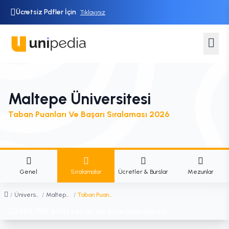
Ücretsiz Pdfler İçin
Tıklayınız
Maltepe Üniversitesi
Taban Puanları Ve Başarı Sıralaması 2026
Genel
Sıralamalar
Ücretler & Burslar
Mezunlar
/
Üniversiteler
/
Maltepe Üniversitesi
/
Taban Puanları ve Başarı Sıralaması
2025 YÖK Atlas verilerine göre güncellendi.