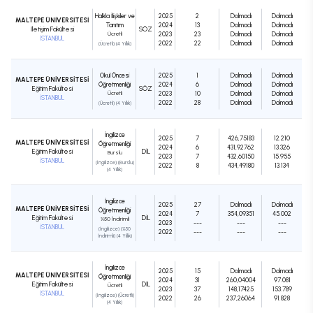
Halkla İlişkiler ve
2025
2
Dolmadı
Dolmadı
MALTEPE ÜNİVERSİTESİ
Tanıtım
2024
13
Dolmadı
Dolmadı
İletişim Fakültesi
SÖZ
Ücretli
2023
23
Dolmadı
Dolmadı
İSTANBUL
2022
22
Dolmadı
Dolmadı
(Ücretli) (4 Yıllık)
Okul Öncesi
2025
1
Dolmadı
Dolmadı
MALTEPE ÜNİVERSİTESİ
Öğretmenliği
2024
6
Dolmadı
Dolmadı
Eğitim Fakültesi
SÖZ
Ücretli
2023
10
Dolmadı
Dolmadı
İSTANBUL
2022
28
Dolmadı
Dolmadı
(Ücretli) (4 Yıllık)
İngilizce
2025
7
426,75183
12.210
MALTEPE ÜNİVERSİTESİ
Öğretmenliği
2024
6
431,92762
13.326
Eğitim Fakültesi
DIL
Burslu
2023
7
432,60150
15.955
İSTANBUL
(İngilizce) (Burslu)
2022
8
434,49180
13.134
(4 Yıllık)
İngilizce
2025
27
Dolmadı
Dolmadı
MALTEPE ÜNİVERSİTESİ
Öğretmenliği
2024
7
354,09351
45.002
Eğitim Fakültesi
DIL
%50 İndirimli
2023
---
---
---
İSTANBUL
(İngilizce) (%50
2022
---
---
---
İndirimli) (4 Yıllık)
İngilizce
2025
15
Dolmadı
Dolmadı
MALTEPE ÜNİVERSİTESİ
Öğretmenliği
2024
31
260,04004
97.081
Eğitim Fakültesi
DIL
Ücretli
2023
37
148,17425
153.789
İSTANBUL
(İngilizce) (Ücretli)
2022
26
237,26064
91.828
(4 Yıllık)