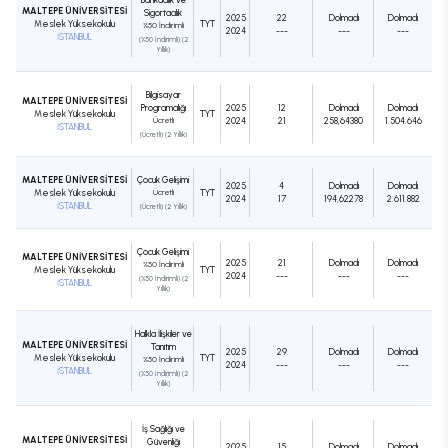
MALTEPE ÜNİVERSİTESİ
Sigortacılık
2025
22
Dolmadı
Dolmadı
Meslek Yüksekokulu
TYT
%50 İndirimli
2024
---
---
---
İSTANBUL
(%50 İndirimli) (2
Yıllık)
Bilgisayar
MALTEPE ÜNİVERSİTESİ
Programcılığı
2025
12
Dolmadı
Dolmadı
Meslek Yüksekokulu
TYT
Ücretli
2024
21
258,64380
1.504.646
İSTANBUL
(Ücretli) (2 Yıllık)
MALTEPE ÜNİVERSİTESİ
Çocuk Gelişimi
2025
4
Dolmadı
Dolmadı
Meslek Yüksekokulu
Ücretli
TYT
2024
17
194,62278
2.611.882
İSTANBUL
(Ücretli) (2 Yıllık)
Çocuk Gelişimi
MALTEPE ÜNİVERSİTESİ
2025
21
Dolmadı
Dolmadı
%50 İndirimli
Meslek Yüksekokulu
TYT
2024
---
---
---
(%50 İndirimli) (2
İSTANBUL
Yıllık)
Halkla İlişkiler ve
MALTEPE ÜNİVERSİTESİ
Tanıtım
2025
29
Dolmadı
Dolmadı
Meslek Yüksekokulu
TYT
%50 İndirimli
2024
---
---
---
İSTANBUL
(%50 İndirimli) (2
Yıllık)
İş Sağlığı ve
MALTEPE ÜNİVERSİTESİ
Güvenliği
2025
15
Dolmadı
Dolmadı