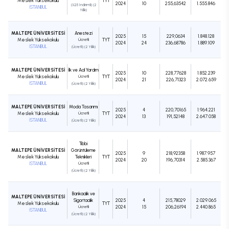
Meslek Yüksekokulu
TYT
2024
10
255,63542
1.555.846
(%25 İndirimli) (2
İSTANBUL
Yıllık)
MALTEPE ÜNİVERSİTESİ
Anestezi
2025
15
229,0634
1.848.128
Meslek Yüksekokulu
Ücretli
TYT
2024
24
236,68786
1.889.109
İSTANBUL
(Ücretli) (2 Yıllık)
MALTEPE ÜNİVERSİTESİ
İlk ve Acil Yardım
2025
10
228,77628
1.852.239
Meslek Yüksekokulu
Ücretli
TYT
2024
21
226,71323
2.072.659
İSTANBUL
(Ücretli) (2 Yıllık)
MALTEPE ÜNİVERSİTESİ
Moda Tasarımı
2025
4
220,70165
1.964.221
Meslek Yüksekokulu
Ücretli
TYT
2024
13
191,52148
2.647.058
İSTANBUL
(Ücretli) (2 Yıllık)
Tıbbi
MALTEPE ÜNİVERSİTESİ
Görüntüleme
2025
9
218,92358
1.987.957
Meslek Yüksekokulu
Teknikleri
TYT
2024
20
196,70314
2.585.367
İSTANBUL
Ücretli
(Ücretli) (2 Yıllık)
Bankacılık ve
MALTEPE ÜNİVERSİTESİ
Sigortacılık
2025
4
215,78029
2.029.065
Meslek Yüksekokulu
TYT
Ücretli
2024
15
206,26194
2.440.865
İSTANBUL
(Ücretli) (2 Yıllık)