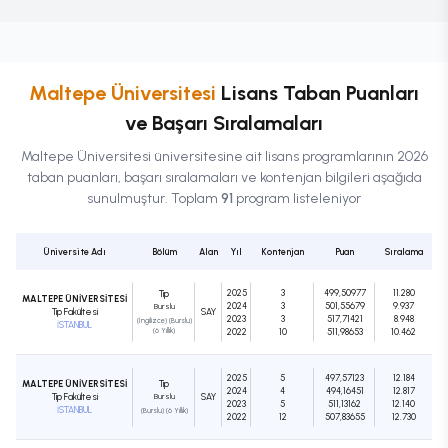
Maltepe Üniversitesi
Lisans
Taban Puanları
ve Başarı Sıralamaları
Maltepe Üniversitesi
üniversitesine ait
lisans
programlarının 2026
taban puanları, başarı sıralamaları ve kontenjan bilgileri aşağıda
sunulmuştur. Toplam
91
program listeleniyor
Üniversite Adı
Bölüm
Alan
Yıl
Kontenjan
Puan
Sıralama
2025
3
499,50977
11.280
Tıp
MALTEPE ÜNİVERSİTESİ
2024
3
501,55679
9.937
Burslu
Tıp Fakültesi
SAY
2023
3
517,71421
8.948
(İngilizce) (Burslu)
İSTANBUL
(6 Yıllık)
2022
10
511,98653
10.462
2025
5
497,57123
12.184
MALTEPE ÜNİVERSİTESİ
Tıp
2024
4
494,16451
12.817
Tıp Fakültesi
Burslu
SAY
2023
5
511,13162
12.140
İSTANBUL
(Burslu) (6 Yıllık)
2022
12
507,83655
12.730