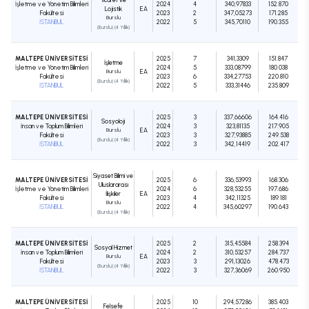
İşletme ve Yönetim Bilimleri
2024
4
340,97833
152.870
Lojistik
EA
Fakültesi
2023
2
347,05273
171.285
Burslu
İSTANBUL
2022
5
345,70110
190.355
(Burslu) (4 Yıllık)
MALTEPE ÜNİVERSİTESİ
2025
7
341,3309
151.847
İşletme
İşletme ve Yönetim Bilimleri
2024
5
333,08799
180.038
Burslu
EA
Fakültesi
2023
6
334,27753
220.810
(Burslu) (4 Yıllık)
İSTANBUL
2022
5
333,31446
235.809
MALTEPE ÜNİVERSİTESİ
2025
3
337,66606
164.416
Sosyoloji
İnsan ve Toplum Bilimleri
2024
3
323,81135
217.905
Burslu
EA
Fakültesi
2023
3
327,93885
249.538
(Burslu) (4 Yıllık)
İSTANBUL
2022
3
342,14419
202.417
Siyaset Bilimi ve
MALTEPE ÜNİVERSİTESİ
2025
6
336,53993
168.306
Uluslararası
İşletme ve Yönetim Bilimleri
2024
6
328,53255
197.686
İlişkiler
EA
Fakültesi
2023
4
342,11325
189.181
Burslu
İSTANBUL
2022
4
345,60297
190.643
(Burslu) (4 Yıllık)
MALTEPE ÜNİVERSİTESİ
2025
2
315,45584
258.394
Sosyal Hizmet
İnsan ve Toplum Bilimleri
2024
2
310,53257
284.737
Burslu
EA
Fakültesi
2023
3
291,13026
478.473
(Burslu) (4 Yıllık)
İSTANBUL
2022
3
327,36069
260.950
MALTEPE ÜNİVERSİTESİ
2025
10
294,57286
385.403
Felsefe