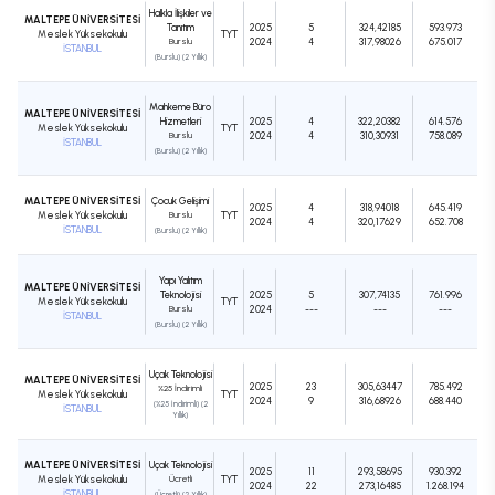
Halkla İlişkiler ve
MALTEPE ÜNİVERSİTESİ
Tanıtım
2025
5
324,42185
593.973
Meslek Yüksekokulu
TYT
Burslu
2024
4
317,98026
675.017
İSTANBUL
(Burslu) (2 Yıllık)
Mahkeme Büro
MALTEPE ÜNİVERSİTESİ
Hizmetleri
2025
4
322,20382
614.576
Meslek Yüksekokulu
TYT
Burslu
2024
4
310,30931
758.089
İSTANBUL
(Burslu) (2 Yıllık)
MALTEPE ÜNİVERSİTESİ
Çocuk Gelişimi
2025
4
318,94018
645.419
Meslek Yüksekokulu
Burslu
TYT
2024
4
320,17629
652.708
İSTANBUL
(Burslu) (2 Yıllık)
Yapı Yalıtım
MALTEPE ÜNİVERSİTESİ
Teknolojisi
2025
5
307,74135
761.996
Meslek Yüksekokulu
TYT
Burslu
2024
---
---
---
İSTANBUL
(Burslu) (2 Yıllık)
Uçak Teknolojisi
MALTEPE ÜNİVERSİTESİ
2025
23
305,63447
785.492
%25 İndirimli
Meslek Yüksekokulu
TYT
2024
9
316,68926
688.440
(%25 İndirimli) (2
İSTANBUL
Yıllık)
MALTEPE ÜNİVERSİTESİ
Uçak Teknolojisi
2025
11
293,58695
930.392
Meslek Yüksekokulu
Ücretli
TYT
2024
22
273,16485
1.268.194
İSTANBUL
(Ücretli) (2 Yıllık)