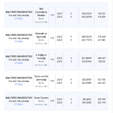
Tıbbi
MALTEPE ÜNİVERSİTESİ
Görüntüleme
2025
4
346,04213
424.011
Meslek Yüksekokulu
Teknikleri
TYT
2024
4
340,50534
476.834
İSTANBUL
Burslu
(Burslu) (2 Yıllık)
Bankacılık ve
MALTEPE ÜNİVERSİTESİ
Sigortacılık
2025
4
338,95259
474.400
Meslek Yüksekokulu
TYT
Burslu
2024
4
323,77575
617.385
İSTANBUL
(Burslu) (2 Yıllık)
İş Sağlığı ve
MALTEPE ÜNİVERSİTESİ
Güvenliği
2025
3
337,58499
484.697
Meslek Yüksekokulu
TYT
Burslu
2024
3
312,82430
730.132
İSTANBUL
(Burslu) (2 Yıllık)
Turizm ve Otel
MALTEPE ÜNİVERSİTESİ
İşletmeciliği
2025
4
332,83591
521.700
Meslek Yüksekokulu
TYT
Burslu
2024
3
322,81489
626.421
İSTANBUL
(Burslu) (2 Yıllık)
MALTEPE ÜNİVERSİTESİ
Moda Tasarımı
2025
4
330,6845
539.492
Meslek Yüksekokulu
Burslu
TYT
2024
3
334,50183
522.794
İSTANBUL
(Burslu) (2 Yıllık)