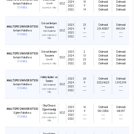
2024
10
Dolmadı
Dolmadı
İletişim Fakültesi
Ücretli
SÖZ
2023
9
Dolmadı
Dolmadı
İSTANBUL
(Ücretli) (4 Yıllık)
2022
14
Dolmadı
Dolmadı
Görsel İletişim
2025
23
Dolmadı
Dolmadı
MALTEPE ÜNİVERSİTESİ
Tasarımı
2024
9
251,40307
845.104
İletişim Fakültesi
SÖZ
%50 İndirimli
2023
---
---
---
İSTANBUL
(%50 İndirimli) (4
2022
---
---
---
Yıllık)
Görsel İletişim
2025
2
Dolmadı
Dolmadı
MALTEPE ÜNİVERSİTESİ
Tasarımı
2024
13
Dolmadı
Dolmadı
İletişim Fakültesi
SÖZ
Ücretli
2023
23
Dolmadı
Dolmadı
İSTANBUL
2022
22
Dolmadı
Dolmadı
(Ücretli) (4 Yıllık)
Halkla İlişkiler ve
2025
20
Dolmadı
Dolmadı
MALTEPE ÜNİVERSİTESİ
Tanıtım
2024
9
203,24625
1.295.294
İletişim Fakültesi
SÖZ
%50 İndirimli
2023
---
---
---
İSTANBUL
(%50 İndirimli) (4
2022
---
---
---
Yıllık)
Okul Öncesi
2025
16
Dolmadı
Dolmadı
MALTEPE ÜNİVERSİTESİ
Öğretmenliği
2024
4
342,13306
168.347
Eğitim Fakültesi
SÖZ
%50 İndirimli
2023
---
---
---
İSTANBUL
(%50 İndirimli) (4
2022
---
---
---
Yıllık)
Özel Eğitim