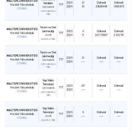
MALTEPE ÜNİVERSİTESİ
2025
21
Dolmadı
Dolmadı
Teknikleri
Meslek Yüksekokulu
TYT
2024
10
238,80448
1.850.875
%25 İndirimli
İSTANBUL
(%25 İndirimli) (2
Yıllık)
Turizm ve Otel
MALTEPE ÜNİVERSİTESİ
İşletmeciliği
2025
4
Dolmadı
Dolmadı
Meslek Yüksekokulu
TYT
Ücretli
2024
9
207,75907
2.415.741
İSTANBUL
(Ücretli) (2 Yıllık)
Turizm ve Otel
MALTEPE ÜNİVERSİTESİ
İşletmeciliği
2025
21
Dolmadı
Dolmadı
Meslek Yüksekokulu
TYT
%50 İndirimli
2024
---
---
---
İSTANBUL
(%50 İndirimli) (2
Yıllık)
Yapı Yalıtım
MALTEPE ÜNİVERSİTESİ
Teknolojisi
2025
29
Dolmadı
Dolmadı
Meslek Yüksekokulu
TYT
%50 İndirimli
2024
---
---
---
İSTANBUL
(%50 İndirimli) (2
Yıllık)
Yapı Yalıtım
MALTEPE ÜNİVERSİTESİ
Teknolojisi
2025
5
Dolmadı
Dolmadı
Meslek Yüksekokulu
TYT
Ücretli
2024
---
---
---
İSTANBUL
(Ücretli) (2 Yıllık)