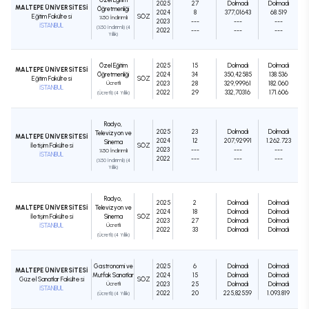
2025
27
Dolmadı
Dolmadı
MALTEPE ÜNİVERSİTESİ
Öğretmenliği
2024
8
377,01643
68.519
Eğitim Fakültesi
SÖZ
%50 İndirimli
2023
---
---
---
İSTANBUL
(%50 İndirimli) (4
2022
---
---
---
Yıllık)
Özel Eğitim
2025
15
Dolmadı
Dolmadı
MALTEPE ÜNİVERSİTESİ
Öğretmenliği
2024
34
350,42585
138.536
Eğitim Fakültesi
SÖZ
Ücretli
2023
28
329,99961
182.060
İSTANBUL
2022
29
332,70316
171.606
(Ücretli) (4 Yıllık)
Radyo,
2025
23
Dolmadı
Dolmadı
Televizyon ve
MALTEPE ÜNİVERSİTESİ
2024
12
207,92991
1.262.723
Sinema
İletişim Fakültesi
SÖZ
2023
---
---
---
%50 İndirimli
İSTANBUL
2022
---
---
---
(%50 İndirimli) (4
Yıllık)
Radyo,
2025
2
Dolmadı
Dolmadı
MALTEPE ÜNİVERSİTESİ
Televizyon ve
2024
18
Dolmadı
Dolmadı
İletişim Fakültesi
Sinema
SÖZ
2023
27
Dolmadı
Dolmadı
İSTANBUL
Ücretli
2022
33
Dolmadı
Dolmadı
(Ücretli) (4 Yıllık)
Gastronomi ve
2025
6
Dolmadı
Dolmadı
MALTEPE ÜNİVERSİTESİ
Mutfak Sanatları
2024
15
Dolmadı
Dolmadı
Güzel Sanatlar Fakültesi
SÖZ
Ücretli
2023
25
Dolmadı
Dolmadı
İSTANBUL
2022
20
225,82559
1.093.819
(Ücretli) (4 Yıllık)