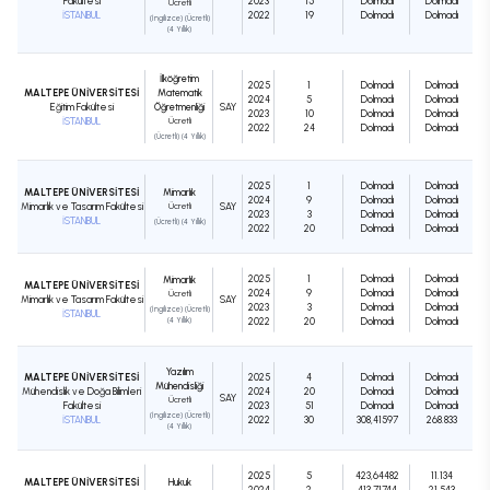
Fakültesi
2023
15
Dolmadı
Dolmadı
Ücretli
İSTANBUL
2022
19
Dolmadı
Dolmadı
(İngilizce) (Ücretli)
(4 Yıllık)
İlköğretim
2025
1
Dolmadı
Dolmadı
MALTEPE ÜNİVERSİTESİ
Matematik
2024
5
Dolmadı
Dolmadı
Eğitim Fakültesi
Öğretmenliği
SAY
2023
10
Dolmadı
Dolmadı
İSTANBUL
Ücretli
2022
24
Dolmadı
Dolmadı
(Ücretli) (4 Yıllık)
2025
1
Dolmadı
Dolmadı
MALTEPE ÜNİVERSİTESİ
Mimarlık
2024
9
Dolmadı
Dolmadı
Mimarlık ve Tasarım Fakültesi
Ücretli
SAY
2023
3
Dolmadı
Dolmadı
İSTANBUL
(Ücretli) (4 Yıllık)
2022
20
Dolmadı
Dolmadı
2025
1
Dolmadı
Dolmadı
Mimarlık
MALTEPE ÜNİVERSİTESİ
2024
9
Dolmadı
Dolmadı
Ücretli
Mimarlık ve Tasarım Fakültesi
SAY
2023
3
Dolmadı
Dolmadı
(İngilizce) (Ücretli)
İSTANBUL
(4 Yıllık)
2022
20
Dolmadı
Dolmadı
Yazılım
MALTEPE ÜNİVERSİTESİ
2025
4
Dolmadı
Dolmadı
Mühendisliği
Mühendislik ve Doğa Bilimleri
2024
20
Dolmadı
Dolmadı
SAY
Ücretli
Fakültesi
2023
51
Dolmadı
Dolmadı
(İngilizce) (Ücretli)
İSTANBUL
2022
30
308,41597
268.833
(4 Yıllık)
2025
5
423,64482
11.134
MALTEPE ÜNİVERSİTESİ
Hukuk
2024
2
413,71744
21.543