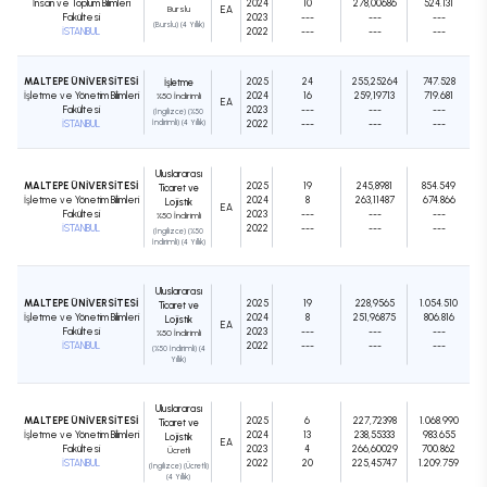
İnsan ve Toplum Bilimleri
2024
10
278,00686
524.131
Burslu
EA
Fakültesi
2023
---
---
---
(Burslu) (4 Yıllık)
İSTANBUL
2022
---
---
---
MALTEPE ÜNİVERSİTESİ
2025
24
255,25264
747.528
İşletme
İşletme ve Yönetim Bilimleri
2024
16
259,19713
719.681
%50 İndirimli
EA
Fakültesi
2023
---
---
---
(İngilizce) (%50
İSTANBUL
İndirimli) (4 Yıllık)
2022
---
---
---
Uluslararası
MALTEPE ÜNİVERSİTESİ
2025
19
245,8981
854.549
Ticaret ve
İşletme ve Yönetim Bilimleri
2024
8
263,11487
674.866
Lojistik
EA
Fakültesi
2023
---
---
---
%50 İndirimli
İSTANBUL
2022
---
---
---
(İngilizce) (%50
İndirimli) (4 Yıllık)
Uluslararası
MALTEPE ÜNİVERSİTESİ
2025
19
228,9565
1.054.510
Ticaret ve
İşletme ve Yönetim Bilimleri
2024
8
251,96875
806.816
Lojistik
EA
Fakültesi
2023
---
---
---
%50 İndirimli
İSTANBUL
2022
---
---
---
(%50 İndirimli) (4
Yıllık)
Uluslararası
MALTEPE ÜNİVERSİTESİ
2025
6
227,72398
1.068.990
Ticaret ve
İşletme ve Yönetim Bilimleri
2024
13
238,55333
983.655
Lojistik
EA
Fakültesi
2023
4
266,60029
700.862
Ücretli
İSTANBUL
2022
20
225,45747
1.209.759
(İngilizce) (Ücretli)
(4 Yıllık)