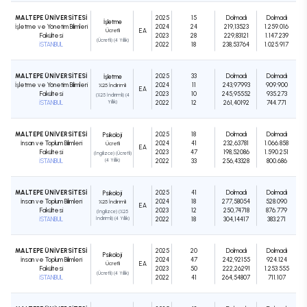
MALTEPE ÜNİVERSİTESİ
2025
15
Dolmadı
Dolmadı
İşletme
İşletme ve Yönetim Bilimleri
2024
24
219,13523
1.259.016
Ücretli
EA
Fakültesi
2023
28
229,83121
1.147.239
(Ücretli) (4 Yıllık)
İSTANBUL
2022
18
238,53764
1.025.917
MALTEPE ÜNİVERSİTESİ
2025
33
Dolmadı
Dolmadı
İşletme
İşletme ve Yönetim Bilimleri
2024
11
243,97993
909.900
%25 İndirimli
EA
Fakültesi
2023
10
245,95552
935.273
(%25 İndirimli) (4
İSTANBUL
Yıllık)
2022
12
261,40192
744.771
MALTEPE ÜNİVERSİTESİ
2025
18
Dolmadı
Dolmadı
Psikoloji
İnsan ve Toplum Bilimleri
2024
41
232,63781
1.066.858
Ücretli
EA
Fakültesi
2023
47
198,52086
1.590.251
(İngilizce) (Ücretli)
İSTANBUL
(4 Yıllık)
2022
33
256,43328
800.686
MALTEPE ÜNİVERSİTESİ
2025
41
Dolmadı
Dolmadı
Psikoloji
İnsan ve Toplum Bilimleri
2024
18
277,58054
528.090
%25 İndirimli
EA
Fakültesi
2023
12
250,74718
876.779
(İngilizce) (%25
İSTANBUL
İndirimli) (4 Yıllık)
2022
18
304,14417
383.271
MALTEPE ÜNİVERSİTESİ
2025
20
Dolmadı
Dolmadı
Psikoloji
İnsan ve Toplum Bilimleri
2024
47
242,92155
924.124
Ücretli
EA
Fakültesi
2023
50
222,26291
1.253.555
(Ücretli) (4 Yıllık)
İSTANBUL
2022
41
264,54807
711.107