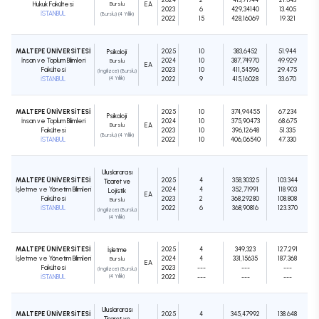
Hukuk Fakültesi
Burslu
EA
2023
6
429,34140
13.405
İSTANBUL
(Burslu) (4 Yıllık)
2022
15
428,16069
19.321
MALTEPE ÜNİVERSİTESİ
2025
10
383,6452
51.944
Psikoloji
İnsan ve Toplum Bilimleri
2024
10
387,74970
49.929
Burslu
EA
Fakültesi
2023
10
411,54596
29.475
(İngilizce) (Burslu)
İSTANBUL
(4 Yıllık)
2022
9
415,16028
33.670
MALTEPE ÜNİVERSİTESİ
2025
10
374,94455
67.234
Psikoloji
İnsan ve Toplum Bilimleri
2024
10
375,90473
68.675
Burslu
EA
Fakültesi
2023
10
396,12648
51.335
(Burslu) (4 Yıllık)
İSTANBUL
2022
10
406,06540
47.330
Uluslararası
MALTEPE ÜNİVERSİTESİ
2025
4
358,30325
103.344
Ticaret ve
İşletme ve Yönetim Bilimleri
2024
4
352,71991
118.903
Lojistik
EA
Fakültesi
2023
2
368,29280
108.808
Burslu
İSTANBUL
2022
6
368,90816
123.370
(İngilizce) (Burslu)
(4 Yıllık)
MALTEPE ÜNİVERSİTESİ
2025
4
349,323
127.291
İşletme
İşletme ve Yönetim Bilimleri
2024
4
331,15635
187.368
Burslu
EA
Fakültesi
2023
---
---
---
(İngilizce) (Burslu)
İSTANBUL
(4 Yıllık)
2022
---
---
---
Uluslararası
MALTEPE ÜNİVERSİTESİ
2025
4
345,47992
138.648
Ticaret ve