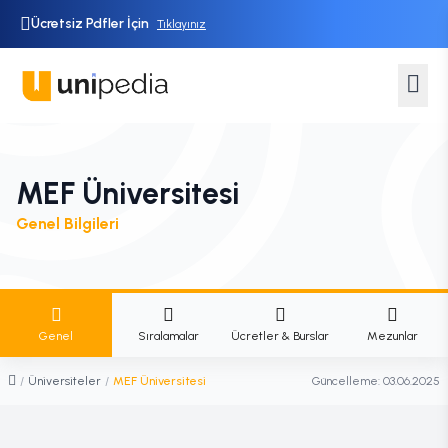
Ücretsiz Pdfler İçin
Tıklayınız
MEF Üniversitesi
Genel Bilgileri
Genel
Sıralamalar
Ücretler & Burslar
Mezunlar
/
Üniversiteler
/
MEF Üniversitesi
Güncelleme:
03.06.2025