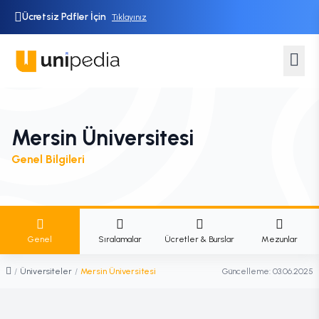
Ücretsiz Pdfler İçin
Tıklayınız
Mersin Üniversitesi
Genel Bilgileri
Genel
Sıralamalar
Ücretler & Burslar
Mezunlar
/
Üniversiteler
/
Mersin Üniversitesi
Güncelleme:
03.06.2025