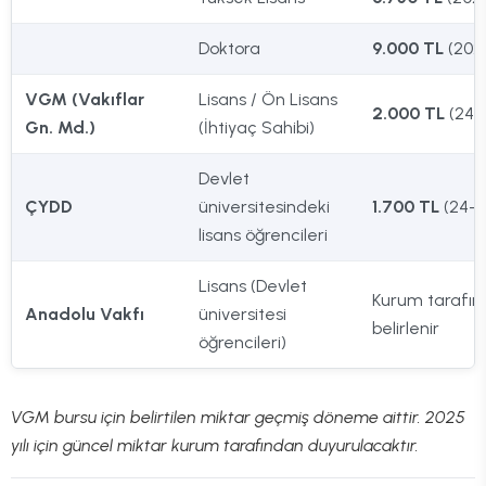
Doktora
9.000 TL
(202
VGM (Vakıflar
Lisans / Ön Lisans
2.000 TL
(24-
Gn. Md.)
(İhtiyaç Sahibi)
Devlet
ÇYDD
üniversitesindeki
1.700 TL
(24-2
lisans öğrencileri
Lisans (Devlet
Kurum tarafı
Anadolu Vakfı
üniversitesi
belirlenir
öğrencileri)
VGM bursu için belirtilen miktar geçmiş döneme aittir. 2025
yılı için güncel miktar kurum tarafından duyurulacaktır.