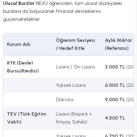
Ulusal Burslar
NEVÜ öğrencileri, tüm ulusal düzeydeki
burslara da başvurarak finansal desteklerini
güçlendirebilirler.
Öğrenim Seviyesi
Aylık Miktar
Kurum Adı
/ Hedef Kitle
(Referans)
KYK (Devlet
Lisans / Ön Lisans
3.000 TL
(202
Bursu/Kredisi)
Yüksek Lisans
6.000 TL
(202
Doktora
9.000 TL
(202
TEV (Türk Eğitim
Lisans (Başarılı +
4.500 TL
Vakfı)
İhtiyaç Sahibi)
Yüksek Lisans
6.750 TL
(202