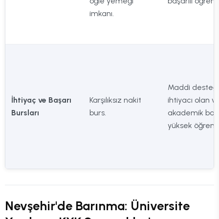
öğle yemeği
başarılı öğrenci
imkanı.
Maddi desteğ
İhtiyaç ve Başarı
Karşılıksız nakit
ihtiyacı olan v
Bursları
burs.
akademik başa
yüksek öğrenci
Nevşehir'de Barınma: Üniversite