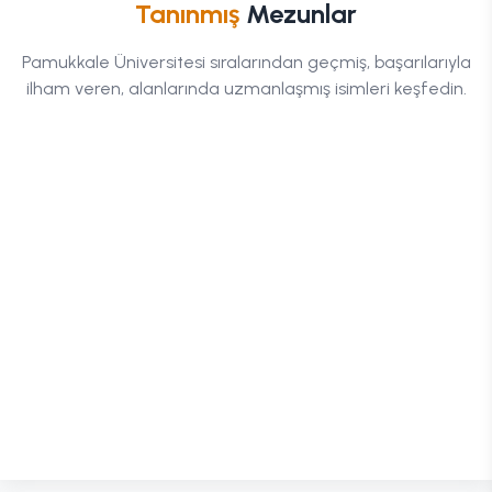
Tanınmış
Mezunlar
Giray
Pamukkale Üniversitesi
sıralarından geçmiş, başarılarıyla
Altınok
ilham veren, alanlarında uzmanlaşmış isimleri keşfedin.
Sosyoloji
OGRAFIYI
U