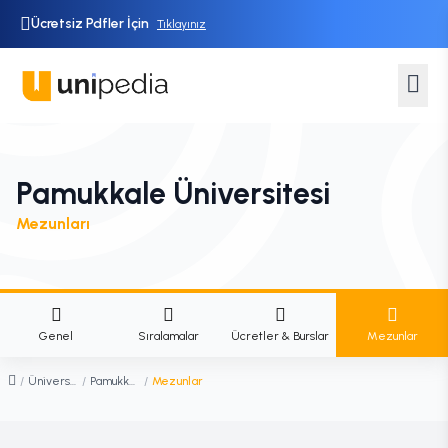
Ücretsiz Pdfler İçin
Tıklayınız
Pamukkale Üniversitesi
Mezunları
Genel
Sıralamalar
Ücretler & Burslar
Mezunlar
/
Üniversiteler
/
Pamukkale Üniversitesi
/
Mezunlar