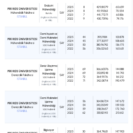
Endüstri
2025
8
429,81079
65.659
PİRİ REİS ÜNİVERSİTESİ
Mühendisliği
2024
8
411,95563
70.554
Mühendislik Fakültesi
SAY
Burslu
2023
7
441,77271
65.836
İSTANBUL
(İngilizce) (Burslu)
2022
9
430,73196
74.176
(4 Yıllık)
Gemi İnşaatı ve
2025
44
395,9184
103.878
Gemi Makineleri
PİRİ REİS ÜNİVERSİTESİ
2024
45
377,31297
108.605
Mühendisliği
Mühendislik Fakültesi
SAY
2023
50
380,96742
136.175
%50 İndirimli
İSTANBUL
2022
56
356,02165
165.631
(İngilizce) (%50
İndirimli) (4 Yıllık)
Deniz Ulaştırma
2025
69
366,60376
144.888
İşletme
PİRİ REİS ÜNİVERSİTESİ
2024
69
353,89248
141.743
Mühendisliği
Denizcilik Fakültesi
SAY
2023
72
364,91176
161.212
%50 İndirimli
İSTANBUL
2022
71
342,08714
190.479
(İngilizce) (%50
İndirimli) (4 Yıllık)
Gemi Makineleri
2025
56
364,86724
147.672
İşletme
PİRİ REİS ÜNİVERSİTESİ
2024
54
343,35549
159.553
Mühendisliği
Denizcilik Fakültesi
SAY
2023
59
358,31657
172.760
%50 İndirimli
İSTANBUL
2022
62
330,82145
213.612
(İngilizce) (%50
İndirimli) (4 Yıllık)
Bilgisayar
2025
30
364,74631
147.903