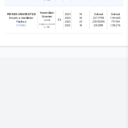
Yönetim Bilişim
PİRİ REİS ÜNİVERSİTESİ
2025
34
Dolmadı
Dolmadı
Sistemleri
İktisadi ve İdari Bilimler
2024
34
227,17933
1.144.605
EA
Ücretli
Fakültesi
2023
23
259,92090
771.954
(İngilizce) (Ücretli)
İSTANBUL
2022
18
231,03181
1.130.276
(4 Yıllık)