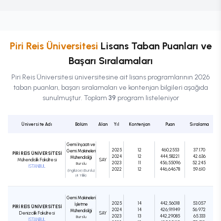
Piri Reis Üniversitesi
Lisans
Taban Puanları ve
Başarı Sıralamaları
Piri Reis Üniversitesi
üniversitesine ait
lisans
programlarının 2026
taban puanları, başarı sıralamaları ve kontenjan bilgileri aşağıda
sunulmuştur. Toplam
39
program listeleniyor
Üniversite Adı
Bölüm
Alan
Yıl
Kontenjan
Puan
Sıralama
Gemi İnşaatı ve
2025
12
460,2553
37.170
Gemi Makineleri
PİRİ REİS ÜNİVERSİTESİ
2024
12
444,58221
42.636
Mühendisliği
Mühendislik Fakültesi
SAY
2023
11
456,55096
52.245
Burslu
İSTANBUL
2022
12
446,64678
59.610
(İngilizce) (Burslu)
(4 Yıllık)
Gemi Makineleri
2025
14
442,56018
53.057
İşletme
PİRİ REİS ÜNİVERSİTESİ
2024
14
426,91949
56.972
Mühendisliği
Denizcilik Fakültesi
SAY
2023
13
442,29085
65.333
Burslu
İSTANBUL