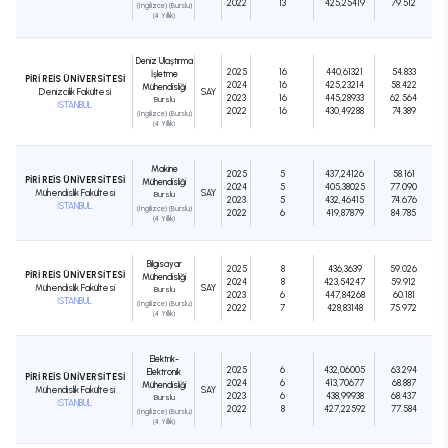
2022
13
425,25419
79.512
(İngilizce) (Burslu)
(4 Yıllık)
Deniz Ulaştırma
2025
16
440,61321
54.833
İşletme
PİRİ REİS ÜNİVERSİTESİ
2024
16
425,23214
58.422
Mühendisliği
Denizcilik Fakültesi
SAY
2023
16
445,28933
62.564
Burslu
İSTANBUL
2022
16
430,49288
74.389
(İngilizce) (Burslu)
(4 Yıllık)
Makine
2025
5
437,24126
58.161
PİRİ REİS ÜNİVERSİTESİ
Mühendisliği
2024
5
405,38025
77.090
Mühendislik Fakültesi
SAY
Burslu
2023
5
432,46415
74.676
İSTANBUL
(İngilizce) (Burslu)
2022
6
419,87879
84.785
(4 Yıllık)
Bilgisayar
2025
8
436,3639
59.026
PİRİ REİS ÜNİVERSİTESİ
Mühendisliği
2024
8
423,54247
59.912
Mühendislik Fakültesi
SAY
Burslu
2023
6
447,84268
60.181
İSTANBUL
(İngilizce) (Burslu)
2022
7
428,83148
75.972
(4 Yıllık)
Elektrik-
2025
6
432,06005
63.294
Elektronik
PİRİ REİS ÜNİVERSİTESİ
2024
6
413,70677
68.887
Mühendisliği
Mühendislik Fakültesi
SAY
2023
6
438,99938
68.437
Burslu
İSTANBUL
2022
8
427,22592
77.584
(İngilizce) (Burslu)
(4 Yıllık)