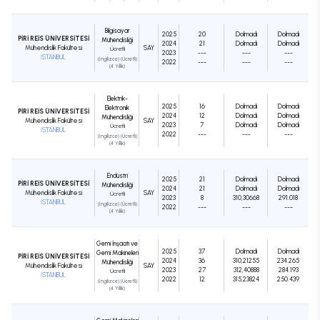
Bilgisayar
2025
20
Dolmadı
Dolmadı
PİRİ REİS ÜNİVERSİTESİ
Mühendisliği
2024
21
Dolmadı
Dolmadı
Mühendislik Fakültesi
SAY
Ücretli
2023
---
---
---
İSTANBUL
(İngilizce) (Ücretli)
2022
---
---
---
(4 Yıllık)
Elektrik-
2025
16
Dolmadı
Dolmadı
Elektronik
PİRİ REİS ÜNİVERSİTESİ
2024
12
Dolmadı
Dolmadı
Mühendisliği
Mühendislik Fakültesi
SAY
2023
7
Dolmadı
Dolmadı
Ücretli
İSTANBUL
2022
---
---
---
(İngilizce) (Ücretli)
(4 Yıllık)
Endüstri
2025
21
Dolmadı
Dolmadı
PİRİ REİS ÜNİVERSİTESİ
Mühendisliği
2024
21
Dolmadı
Dolmadı
Mühendislik Fakültesi
SAY
Ücretli
2023
8
310,30668
291.018
İSTANBUL
(İngilizce) (Ücretli)
2022
---
---
---
(4 Yıllık)
Gemi İnşaatı ve
2025
37
Dolmadı
Dolmadı
Gemi Makineleri
PİRİ REİS ÜNİVERSİTESİ
2024
36
310,21255
234.265
Mühendisliği
Mühendislik Fakültesi
SAY
2023
27
312,40888
284.193
Ücretli
İSTANBUL
2022
12
315,23824
250.439
(İngilizce) (Ücretli)
(4 Yıllık)