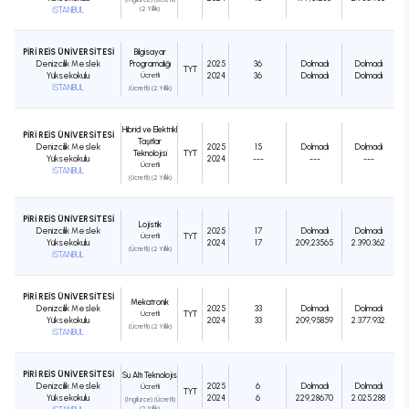
İSTANBUL
(2 Yıllık)
PİRİ REİS ÜNİVERSİTESİ
Bilgisayar
Denizcilik Meslek
Programcılığı
2025
36
Dolmadı
Dolmadı
TYT
Yüksekokulu
Ücretli
2024
36
Dolmadı
Dolmadı
İSTANBUL
(Ücretli) (2 Yıllık)
Hibrid ve Elektrikli
PİRİ REİS ÜNİVERSİTESİ
Taşıtlar
Denizcilik Meslek
2025
15
Dolmadı
Dolmadı
Teknolojisi
TYT
Yüksekokulu
2024
---
---
---
Ücretli
İSTANBUL
(Ücretli) (2 Yıllık)
PİRİ REİS ÜNİVERSİTESİ
Lojistik
Denizcilik Meslek
2025
17
Dolmadı
Dolmadı
Ücretli
TYT
Yüksekokulu
2024
17
209,23565
2.390.362
(Ücretli) (2 Yıllık)
İSTANBUL
PİRİ REİS ÜNİVERSİTESİ
Mekatronik
Denizcilik Meslek
2025
33
Dolmadı
Dolmadı
Ücretli
TYT
Yüksekokulu
2024
33
209,95859
2.377.932
(Ücretli) (2 Yıllık)
İSTANBUL
PİRİ REİS ÜNİVERSİTESİ
Su Altı Teknolojisi
Denizcilik Meslek
2025
6
Dolmadı
Dolmadı
Ücretli
TYT
Yüksekokulu
2024
6
229,28670
2.025.288
(İngilizce) (Ücretli)
(2 Yıllık)