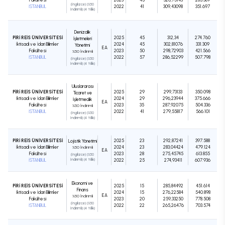
(İngilizce) (%50
İSTANBUL
2022
41
309,43098
351.697
İndirimli) (4 Yıllık)
Denizcilik
PİRİ REİS ÜNİVERSİTESİ
2025
45
312,34
274.760
İşletmeleri
İktisadi ve İdari Bilimler
2024
45
302,81076
331.309
Yönetimi
EA
Fakültesi
2023
50
298,72903
421.566
%50 İndirimli
İSTANBUL
2022
57
286,52299
507.798
(İngilizce) (%50
İndirimli) (4 Yıllık)
Uluslararası
PİRİ REİS ÜNİVERSİTESİ
2025
29
299,73133
350.098
Ticaret ve
İktisadi ve İdari Bilimler
2024
29
296,23944
375.666
İşletmecilik
EA
Fakültesi
2023
35
287,92075
504.336
%50 İndirimli
İSTANBUL
2022
41
279,55817
566.101
(İngilizce) (%50
İndirimli) (4 Yıllık)
PİRİ REİS ÜNİVERSİTESİ
2025
23
292,87241
397.588
Lojistik Yönetimi
İktisadi ve İdari Bilimler
2024
23
283,04424
479.124
%50 İndirimli
EA
Fakültesi
2023
28
275,45745
613.855
(İngilizce) (%50
İSTANBUL
İndirimli) (4 Yıllık)
2022
25
274,93411
607.936
Ekonomi ve
PİRİ REİS ÜNİVERSİTESİ
2025
15
285,84492
451.614
Finans
İktisadi ve İdari Bilimler
2024
15
276,22584
540.898
EA
%50 İndirimli
Fakültesi
2023
20
259,33250
778.508
(İngilizce) (%50
İSTANBUL
2022
22
265,26476
703.574
İndirimli) (4 Yıllık)