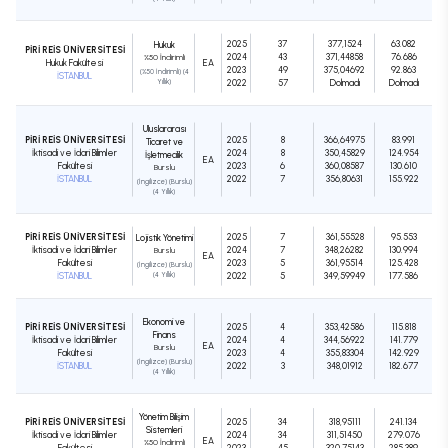
2025
37
377,1524
63.082
Hukuk
PİRİ REİS ÜNİVERSİTESİ
2024
43
371,44858
76.686
%50 İndirimli
Hukuk Fakültesi
EA
2023
49
375,04692
92.863
(%50 İndirimli) (4
İSTANBUL
Yıllık)
2022
57
Dolmadı
Dolmadı
Uluslararası
PİRİ REİS ÜNİVERSİTESİ
2025
8
366,64975
83.991
Ticaret ve
İktisadi ve İdari Bilimler
2024
8
350,45829
124.954
İşletmecilik
EA
Fakültesi
2023
6
360,08587
130.610
Burslu
İSTANBUL
2022
7
356,80631
155.922
(İngilizce) (Burslu)
(4 Yıllık)
PİRİ REİS ÜNİVERSİTESİ
2025
7
361,55528
95.553
Lojistik Yönetimi
İktisadi ve İdari Bilimler
2024
7
348,26282
130.994
Burslu
EA
Fakültesi
2023
5
361,95514
125.428
(İngilizce) (Burslu)
İSTANBUL
(4 Yıllık)
2022
5
349,59949
177.586
Ekonomi ve
PİRİ REİS ÜNİVERSİTESİ
2025
4
353,42586
115.818
Finans
İktisadi ve İdari Bilimler
2024
4
344,56922
141.779
EA
Burslu
Fakültesi
2023
4
355,83304
142.929
(İngilizce) (Burslu)
İSTANBUL
2022
3
348,01912
182.677
(4 Yıllık)
Yönetim Bilişim
PİRİ REİS ÜNİVERSİTESİ
2025
34
318,95111
241.134
Sistemleri
İktisadi ve İdari Bilimler
2024
34
311,51450
279.076
EA
%50 İndirimli
Fakültesi
2023
45
320,75143
285.389