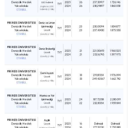
Denizcilik Meslek
2025
26
237,50917
1.726.146
%50 İndirimli
TYT
Yüksekokulu
2024
26
238,29897
1.860.058
(İngilizce) (%50
İSTANBUL
İndirimli) (2 Yıllık)
PİRİ REİS ÜNİVERSİTESİ
Deniz ve Liman
Denizcilik Meslek
İşletmeciliği
2025
23
230,01094
1.834.877
TYT
Yüksekokulu
Ücretli
2024
23
237,43430
1.875.550
İSTANBUL
(Ücretli) (2 Yıllık)
PİRİ REİS ÜNİVERSİTESİ
Deniz Brokerliği
Denizcilik Meslek
2025
21
221,00693
1.960.025
Ücretli
TYT
Yüksekokulu
2024
21
253,16745
1.597.975
(Ücretli) (2 Yıllık)
İSTANBUL
PİRİ REİS ÜNİVERSİTESİ
Gemi İnşaatı
Denizcilik Meslek
2025
33
219,81554
1.976.094
Ücretli
TYT
Yüksekokulu
2024
33
249,42067
1.662.742
(Ücretli) (2 Yıllık)
İSTANBUL
PİRİ REİS ÜNİVERSİTESİ
Marina ve Yat
Denizcilik Meslek
İşletmeciliği
2025
24
187,72358
2.280.019
TYT
Yüksekokulu
Ücretli
2024
22
232,81354
1.959.844
İSTANBUL
(Ücretli) (2 Yıllık)
PİRİ REİS ÜNİVERSİTESİ
Aşçılık
Denizcilik Meslek
2025
16
Dolmadı
Dolmadı
Ücretli
TYT
Yüksekokulu
2024
16
177,51230
2.735.980
(İngilizce) (Ücretli)