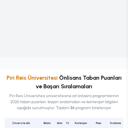
Piri Reis Üniversitesi
Önlisans
Taban Puanları
ve Başarı Sıralamaları
Piri Reis Üniversitesi
üniversitesine ait
önlisans
programlarının
2026 taban puanları, başarı sıralamaları ve kontenjan bilgileri
aşağıda sunulmuştur. Toplam
36
program listeleniyor
Üniversite Adı
Bölüm
Alan
Yıl
Kontenjan
Puan
Sıralama