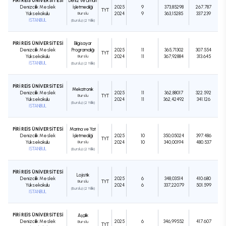
PİRİ REİS ÜNİVERSİTESİ
Deniz ve Liman
Denizcilik Meslek
İşletmeciliği
2025
9
373,85298
267.787
TYT
Yüksekokulu
Burslu
2024
9
363,15285
337.239
İSTANBUL
(Burslu) (2 Yıllık)
PİRİ REİS ÜNİVERSİTESİ
Bilgisayar
Denizcilik Meslek
Programcılığı
2025
11
365,71302
307.554
TYT
Yüksekokulu
Burslu
2024
11
367,92884
313.645
İSTANBUL
(Burslu) (2 Yıllık)
PİRİ REİS ÜNİVERSİTESİ
Mekatronik
Denizcilik Meslek
2025
11
362,88017
322.592
Burslu
TYT
Yüksekokulu
2024
11
362,42492
341.126
(Burslu) (2 Yıllık)
İSTANBUL
PİRİ REİS ÜNİVERSİTESİ
Marina ve Yat
Denizcilik Meslek
İşletmeciliği
2025
10
350,05024
397.486
TYT
Yüksekokulu
Burslu
2024
10
340,00194
480.537
İSTANBUL
(Burslu) (2 Yıllık)
PİRİ REİS ÜNİVERSİTESİ
Lojistik
Denizcilik Meslek
2025
6
348,03514
410.680
Burslu
TYT
Yüksekokulu
2024
6
337,22079
501.599
(Burslu) (2 Yıllık)
İSTANBUL
PİRİ REİS ÜNİVERSİTESİ
Aşçılık
Denizcilik Meslek
2025
6
346,99552
417.607
Burslu
TYT