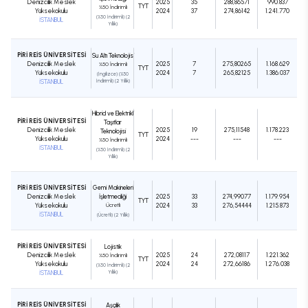
Denizcilik Meslek
2025
35
288,86571
990.837
TYT
%50 İndirimli
Yüksekokulu
2024
37
274,86142
1.241.770
(%50 İndirimli) (2
İSTANBUL
Yıllık)
PİRİ REİS ÜNİVERSİTESİ
Su Altı Teknolojisi
Denizcilik Meslek
2025
7
275,80265
1.168.629
%50 İndirimli
TYT
Yüksekokulu
2024
7
265,82125
1.386.037
(İngilizce) (%50
İSTANBUL
İndirimli) (2 Yıllık)
Hibrid ve Elektrikli
PİRİ REİS ÜNİVERSİTESİ
Taşıtlar
Denizcilik Meslek
2025
19
275,11548
1.178.223
Teknolojisi
TYT
Yüksekokulu
2024
---
---
---
%50 İndirimli
İSTANBUL
(%50 İndirimli) (2
Yıllık)
PİRİ REİS ÜNİVERSİTESİ
Gemi Makineleri
Denizcilik Meslek
İşletmeciliği
2025
33
274,99077
1.179.954
TYT
Yüksekokulu
Ücretli
2024
33
276,54444
1.215.873
İSTANBUL
(Ücretli) (2 Yıllık)
PİRİ REİS ÜNİVERSİTESİ
Lojistik
Denizcilik Meslek
2025
24
272,08117
1.221.362
%50 İndirimli
TYT
Yüksekokulu
2024
24
272,66186
1.276.038
(%50 İndirimli) (2
İSTANBUL
Yıllık)
PİRİ REİS ÜNİVERSİTESİ
Aşçılık