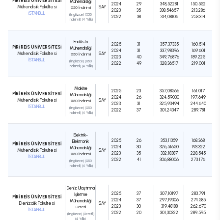
PİRİ REİS ÜNİVERSİTESİ
Mühendisliği
2024
29
348,52281
150.552
Mühendislik Fakültesi
SAY
%50 İndirimli
2023
35
338,54657
213.286
İSTANBUL
(İngilizce) (%50
2022
38
314,08106
253.314
İndirimli) (4 Yıllık)
Endüstri
2025
31
357,37335
160.514
PİRİ REİS ÜNİVERSİTESİ
Mühendisliği
2024
31
337,98396
169.601
Mühendislik Fakültesi
SAY
%50 İndirimli
2023
40
349,76876
189.225
İSTANBUL
(İngilizce) (%50
2022
49
328,36517
219.001
İndirimli) (4 Yıllık)
Makine
2025
23
357,08566
161.017
PİRİ REİS ÜNİVERSİTESİ
Mühendisliği
2024
26
324,59030
197.649
Mühendislik Fakültesi
SAY
%50 İndirimli
2023
31
325,93494
244.640
İSTANBUL
(İngilizce) (%50
2022
37
301,24347
289.781
İndirimli) (4 Yıllık)
Elektrik-
2025
26
353,11359
168.368
Elektronik
PİRİ REİS ÜNİVERSİTESİ
2024
30
326,51650
193.322
Mühendisliği
Mühendislik Fakültesi
SAY
2023
35
332,18387
228.545
%50 İndirimli
İSTANBUL
2022
41
306,88006
273.176
(İngilizce) (%50
İndirimli) (4 Yıllık)
Deniz Ulaştırma
2025
37
307,10197
283.791
İşletme
PİRİ REİS ÜNİVERSİTESİ
2024
37
297,19306
274.585
Mühendisliği
Denizcilik Fakültesi
SAY
2023
30
319,48188
262.670
Ücretli
İSTANBUL
2022
20
301,30322
289.595
(İngilizce) (Ücretli)
(4 Yıllık)