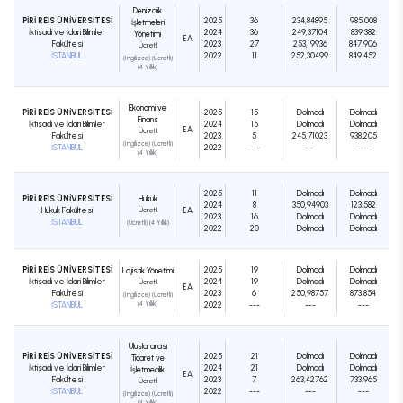
Denizcilik
PİRİ REİS ÜNİVERSİTESİ
2025
36
234,84895
985.008
İşletmeleri
İktisadi ve İdari Bilimler
2024
36
249,37104
839.382
Yönetimi
EA
Fakültesi
2023
27
253,19936
847.906
Ücretli
İSTANBUL
2022
11
252,30499
849.452
(İngilizce) (Ücretli)
(4 Yıllık)
Ekonomi ve
PİRİ REİS ÜNİVERSİTESİ
2025
15
Dolmadı
Dolmadı
Finans
İktisadi ve İdari Bilimler
2024
15
Dolmadı
Dolmadı
EA
Ücretli
Fakültesi
2023
5
245,71023
938.205
(İngilizce) (Ücretli)
İSTANBUL
2022
---
---
---
(4 Yıllık)
2025
11
Dolmadı
Dolmadı
PİRİ REİS ÜNİVERSİTESİ
Hukuk
2024
8
350,94903
123.582
Hukuk Fakültesi
Ücretli
EA
2023
16
Dolmadı
Dolmadı
İSTANBUL
(Ücretli) (4 Yıllık)
2022
20
Dolmadı
Dolmadı
PİRİ REİS ÜNİVERSİTESİ
2025
19
Dolmadı
Dolmadı
Lojistik Yönetimi
İktisadi ve İdari Bilimler
2024
19
Dolmadı
Dolmadı
Ücretli
EA
Fakültesi
2023
6
250,98757
873.854
(İngilizce) (Ücretli)
İSTANBUL
(4 Yıllık)
2022
---
---
---
Uluslararası
PİRİ REİS ÜNİVERSİTESİ
2025
21
Dolmadı
Dolmadı
Ticaret ve
İktisadi ve İdari Bilimler
2024
21
Dolmadı
Dolmadı
İşletmecilik
EA
Fakültesi
2023
7
263,42762
733.965
Ücretli
İSTANBUL
2022
---
---
---
(İngilizce) (Ücretli)
(4 Yıllık)