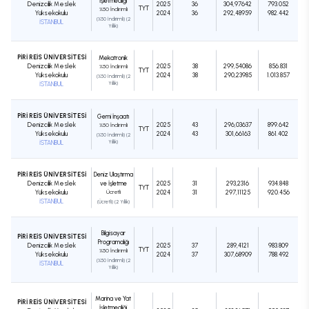
İşletmeciliği
Denizcilik Meslek
2025
36
304,97642
793.052
TYT
%50 İndirimli
Yüksekokulu
2024
36
292,48959
982.442
(%50 İndirimli) (2
İSTANBUL
Yıllık)
PİRİ REİS ÜNİVERSİTESİ
Mekatronik
Denizcilik Meslek
2025
38
299,54086
856.831
%50 İndirimli
TYT
Yüksekokulu
2024
38
290,23985
1.013.857
(%50 İndirimli) (2
İSTANBUL
Yıllık)
PİRİ REİS ÜNİVERSİTESİ
Gemi İnşaatı
Denizcilik Meslek
2025
43
296,03637
899.642
%50 İndirimli
TYT
Yüksekokulu
2024
43
301,66163
861.402
(%50 İndirimli) (2
İSTANBUL
Yıllık)
PİRİ REİS ÜNİVERSİTESİ
Deniz Ulaştırma
Denizcilik Meslek
ve İşletme
2025
31
293,2316
934.848
TYT
Yüksekokulu
Ücretli
2024
31
297,11125
920.456
İSTANBUL
(Ücretli) (2 Yıllık)
Bilgisayar
PİRİ REİS ÜNİVERSİTESİ
Programcılığı
Denizcilik Meslek
2025
37
289,4121
983.809
TYT
%50 İndirimli
Yüksekokulu
2024
37
307,68909
788.492
(%50 İndirimli) (2
İSTANBUL
Yıllık)
Marina ve Yat
PİRİ REİS ÜNİVERSİTESİ
İşletmeciliği