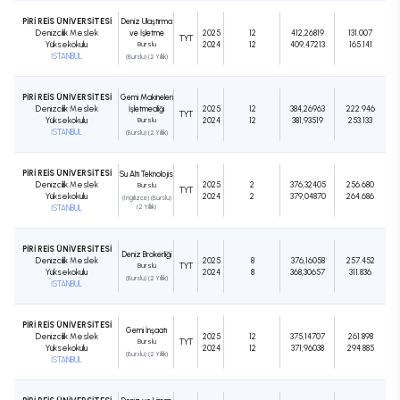
PİRİ REİS ÜNİVERSİTESİ
Deniz Ulaştırma
Denizcilik Meslek
ve İşletme
2025
12
412,26819
131.007
TYT
Yüksekokulu
Burslu
2024
12
409,47213
165.141
İSTANBUL
(Burslu) (2 Yıllık)
PİRİ REİS ÜNİVERSİTESİ
Gemi Makineleri
Denizcilik Meslek
İşletmeciliği
2025
12
384,26963
222.946
TYT
Yüksekokulu
Burslu
2024
12
381,93519
253.133
İSTANBUL
(Burslu) (2 Yıllık)
PİRİ REİS ÜNİVERSİTESİ
Su Altı Teknolojisi
Denizcilik Meslek
2025
2
376,32405
256.680
Burslu
TYT
Yüksekokulu
2024
2
379,04870
264.686
(İngilizce) (Burslu)
İSTANBUL
(2 Yıllık)
PİRİ REİS ÜNİVERSİTESİ
Deniz Brokerliği
Denizcilik Meslek
2025
8
376,16058
257.452
Burslu
TYT
Yüksekokulu
2024
8
368,30657
311.836
(Burslu) (2 Yıllık)
İSTANBUL
PİRİ REİS ÜNİVERSİTESİ
Gemi İnşaatı
Denizcilik Meslek
2025
12
375,14707
261.898
Burslu
TYT
Yüksekokulu
2024
12
371,96038
294.885
(Burslu) (2 Yıllık)
İSTANBUL