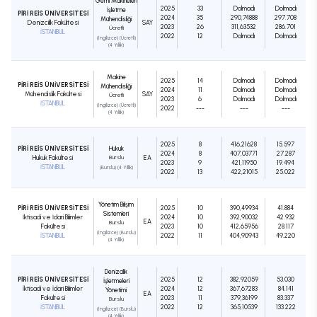
Gemi Makineleri
2025
33
Dolmadı
Dolmadı
İşletme
PİRİ REİS ÜNİVERSİTESİ
2024
35
290,74888
297.708
Mühendisliği
Denizcilik Fakültesi
SAY
2023
26
311,63532
286.701
Ücretli
İSTANBUL
2022
12
Dolmadı
Dolmadı
(İngilizce) (Ücretli)
(4 Yıllık)
Makine
2025
14
Dolmadı
Dolmadı
PİRİ REİS ÜNİVERSİTESİ
Mühendisliği
2024
11
Dolmadı
Dolmadı
Mühendislik Fakültesi
SAY
Ücretli
2023
6
Dolmadı
Dolmadı
İSTANBUL
(İngilizce) (Ücretli)
2022
---
---
---
(4 Yıllık)
2025
8
416,21628
15.597
PİRİ REİS ÜNİVERSİTESİ
Hukuk
2024
8
407,03771
27.287
Hukuk Fakültesi
Burslu
EA
2023
9
421,11950
19.494
İSTANBUL
(Burslu) (4 Yıllık)
2022
13
422,21015
25.022
Yönetim Bilişim
PİRİ REİS ÜNİVERSİTESİ
2025
10
390,49934
41.884
Sistemleri
İktisadi ve İdari Bilimler
2024
10
392,90032
42.932
EA
Burslu
Fakültesi
2023
10
412,65956
28.117
(İngilizce) (Burslu)
İSTANBUL
2022
11
404,90943
49.220
(4 Yıllık)
Denizcilik
PİRİ REİS ÜNİVERSİTESİ
2025
12
382,92059
53.030
İşletmeleri
İktisadi ve İdari Bilimler
2024
12
367,67283
84.141
Yönetimi
EA
Fakültesi
2023
11
379,36199
83.337
Burslu
İSTANBUL
2022
12
365,10539
133.222
(İngilizce) (Burslu)
(4 Yıllık)