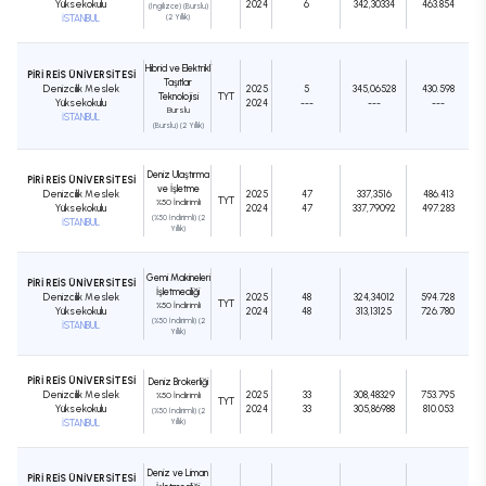
Yüksekokulu
2024
6
342,30334
463.854
(İngilizce) (Burslu)
İSTANBUL
(2 Yıllık)
Hibrid ve Elektrikli
PİRİ REİS ÜNİVERSİTESİ
Taşıtlar
Denizcilik Meslek
2025
5
345,06528
430.598
Teknolojisi
TYT
Yüksekokulu
2024
---
---
---
Burslu
İSTANBUL
(Burslu) (2 Yıllık)
Deniz Ulaştırma
PİRİ REİS ÜNİVERSİTESİ
ve İşletme
Denizcilik Meslek
2025
47
337,3516
486.413
TYT
%50 İndirimli
Yüksekokulu
2024
47
337,79092
497.283
(%50 İndirimli) (2
İSTANBUL
Yıllık)
Gemi Makineleri
PİRİ REİS ÜNİVERSİTESİ
İşletmeciliği
Denizcilik Meslek
2025
48
324,34012
594.728
TYT
%50 İndirimli
Yüksekokulu
2024
48
313,13125
726.780
(%50 İndirimli) (2
İSTANBUL
Yıllık)
PİRİ REİS ÜNİVERSİTESİ
Deniz Brokerliği
Denizcilik Meslek
2025
33
308,48329
753.795
%50 İndirimli
TYT
Yüksekokulu
2024
33
305,86988
810.053
(%50 İndirimli) (2
İSTANBUL
Yıllık)
Deniz ve Liman
PİRİ REİS ÜNİVERSİTESİ