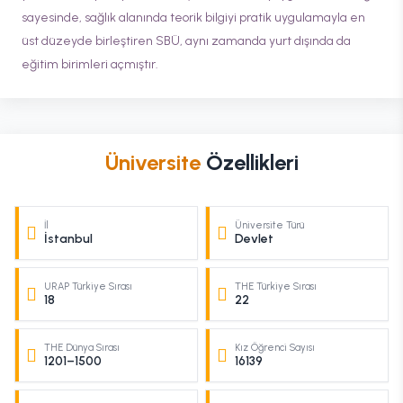
sayesinde, sağlık alanında teorik bilgiyi pratik uygulamayla en
üst düzeyde birleştiren SBÜ, aynı zamanda yurt dışında da
eğitim birimleri açmıştır.
Üniversite
Özellikleri
İl
Üniversite Türü
İstanbul
Devlet
URAP Türkiye Sırası
THE Türkiye Sırası
18
22
THE Dünya Sırası
Kız Öğrenci Sayısı
1201–1500
16139