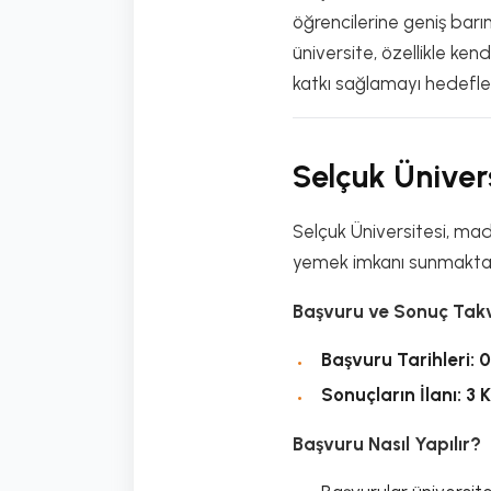
öğrencilerine geniş bar
üniversite, özellikle ke
katkı sağlamayı hedefl
Selçuk Üniver
Selçuk Üniversitesi, mad
yemek imkanı sunmaktadır
Başvuru ve Sonuç Tak
Başvuru Tarihleri:
0
Sonuçların İlanı:
3 
Başvuru Nasıl Yapılır?