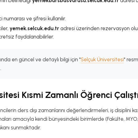
nin belirlediği
yemekbursbasvurusu.selcuk.edu.tr
adresi ü
 numarası ve şifresi kullanılır.
ler,
yemek.selcuk.edu.tr
adresi üzerinden rezervasyon olu
tsiz faydalanabilirler.
nda en güncel ve detaylı bilgi için "
Selçuk Üniversitesi
" resm
.
sitesi Kısmi Zamanlı Öğrenci Çalış
ncilerin ders dışı zamanlarını değerlendirmeleri, iş disiplini 
aları amacıyla kendi bünyesindeki birimlerde (Fakülte, MYO, D
mkanı sunmaktadır.