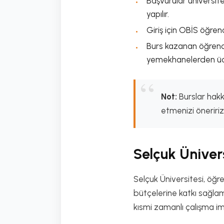
Başvurular üniversite
yapılır.
Giriş için OBİS öğrenci
Burs kazanan öğrenci
yemekhanelerden ücre
Not:
Burslar hakkı
etmenizi öneririz
Selçuk Üniver
Selçuk Üniversitesi, öğre
bütçelerine katkı sağlam
kısmi zamanlı çalışma i