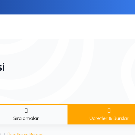
si
Sıralamalar
Ücretler & Burslar
i
/
Ücretler ve Burslar