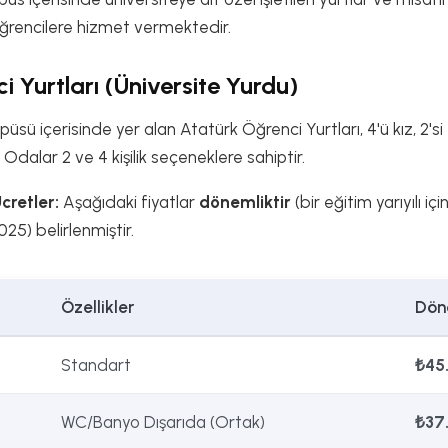
öğrencilere hizmet vermektedir.
i Yurtları (Üniversite Yurdu)
ü içerisinde yer alan Atatürk Öğrenci Yurtları, 4'ü kız, 2's
Odalar 2 ve 4 kişilik seçeneklere sahiptir.
retler:
Aşağıdaki fiyatlar
dönemliktir
(bir eğitim yarıyılı iç
) belirlenmiştir.
Özellikler
Dön
Standart
₺45
WC/Banyo Dışarıda (Ortak)
₺37