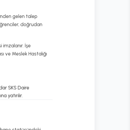
i'nden gelen talep
öğrenciler, doğrudan
 imzalanır. İşe
ası ve Meslek Hastalığı
adar SKS Daire
 yatırılır.
firhane statüsündeki