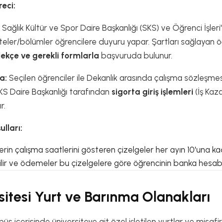
eci:
Sağlık Kültür ve Spor Daire Başkanlığı (SKS) ve Öğrenci İşler
eler/bölümler öğrencilere duyuru yapar. Şartları sağlayan 
lekçe ve gerekli formlarla
başvuruda bulunur.
a:
Seçilen öğrenciler ile Dekanlık arasında çalışma sözleşmesi
 Daire Başkanlığı tarafından
sigorta giriş işlemleri
(İş Kaz
r.
lları:
rin çalışma saatlerini gösteren çizelgeler her ayın 10'una k
lir ve ödemeler bu çizelgelere göre öğrencinin banka hesabına
sitesi Yurt ve Barınma Olanakları
püs içerisinde üniversiteye ait özel işletilen yurtlar ve misa