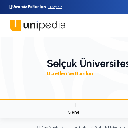
Ücretsiz Pdfler İçin
Tıklayınız
Selçuk Üniversite
Ücretleri Ve Bursları
Genel
Ana Sayfa
/
Üniversiteler
/
Selçuk Üniversites