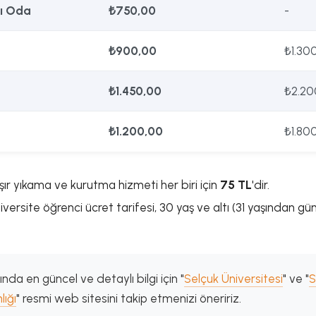
tı Oda
₺750,00
-
₺900,00
₺1.30
₺1.450,00
₺2.20
₺1.200,00
₺1.80
r yıkama ve kurutma hizmeti her biri için
75 TL
'dir.
versite öğrenci ücret tarifesi, 30 yaş ve altı (31 yaşından gü
nda en güncel ve detaylı bilgi için "
Selçuk Üniversitesi
" ve "
S
lığı
" resmi web sitesini takip etmenizi öneririz.