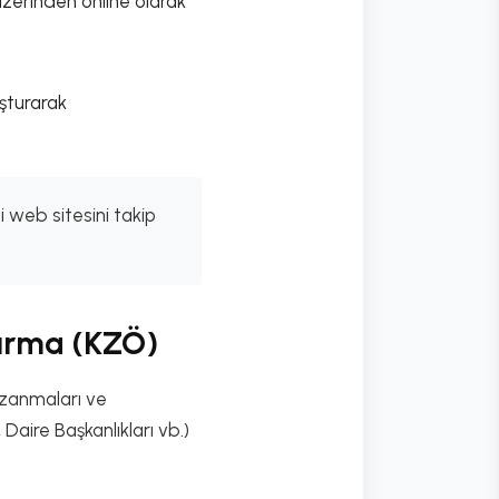
zerinden online olarak
şturarak
i web sitesini takip
tırma (KZÖ)
kazanmaları ve
aire Başkanlıkları vb.)