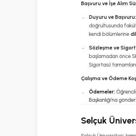
Başvuru ve İşe Alım Sür
Duyuru ve Başvuru:
doğrultusunda fakült
kendi bölümlerine
di
Sözleşme ve Sigort
başlamadan önce SKS
Sigortası) tamamlanı
Çalışma ve Ödeme Koşu
Ödemeler:
Öğrencile
Başkanlığı'na gönderi
Selçuk Üniver
Selçuk Üniversitesi, kam