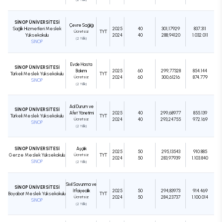
SİNOP ÜNİVERSİTESİ
Çevre Sağlığı
Sağlık Hizmetleri Meslek
2025
40
301,17929
837.311
Ücretsiz
TYT
Yüksekokulu
2024
40
288,94120
1.032.011
(2 Yıllık)
SİNOP
Evde Hasta
SİNOP ÜNİVERSİTESİ
Bakımı
2025
60
299,77328
854.144
Türkeli Meslek Yüksekokulu
TYT
Ücretsiz
2024
60
300,61216
874.779
SİNOP
(2 Yıllık)
Acil Durum ve
SİNOP ÜNİVERSİTESİ
Afet Yönetimi
2025
40
299,68977
855.139
Türkeli Meslek Yüksekokulu
TYT
Ücretsiz
2024
40
293,24755
972.169
SİNOP
(2 Yıllık)
SİNOP ÜNİVERSİTESİ
Aşçılık
2025
50
295,13543
910.885
Gerze Meslek Yüksekokulu
Ücretsiz
TYT
2024
50
283,97939
1.103.840
SİNOP
(2 Yıllık)
Sivil Savunma ve
SİNOP ÜNİVERSİTESİ
İtfaiyecilik
2025
50
294,83973
914.469
Boyabat Meslek Yüksekokulu
TYT
Ücretsiz
2024
50
284,23737
1.100.014
SİNOP
(2 Yıllık)