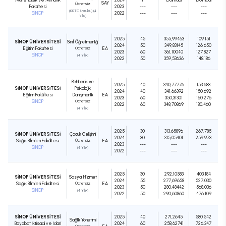
SAY
Ücretsiz
Fakültesi
2023
---
---
---
(KKTC Uyruklu) (4
SİNOP
2022
---
---
---
Yıllık)
2025
45
355,99463
109.151
SİNOP ÜNİVERSİTESİ
Sınıf Öğretmenliği
2024
50
349,83145
126.650
Eğitim Fakültesi
Ücretsiz
EA
2023
60
361,10040
127.827
SİNOP
(4 Yıllık)
2022
50
359,53636
148.186
Rehberlik ve
2025
40
340,77776
153.683
SİNOP ÜNİVERSİTESİ
Psikolojik
2024
40
341,66392
150.692
Eğitim Fakültesi
Danışmanlık
EA
2023
60
350,31301
160.276
SİNOP
Ücretsiz
2022
60
348,70869
180.460
(4 Yıllık)
2025
30
313,65896
267.785
SİNOP ÜNİVERSİTESİ
Çocuk Gelişimi
2024
30
315,05401
259.973
Sağlık Bilimleri Fakültesi
Ücretsiz
EA
2023
---
---
---
SİNOP
(4 Yıllık)
2022
---
---
---
2025
30
292,10583
403.184
SİNOP ÜNİVERSİTESİ
Sosyal Hizmet
2024
55
277,69658
527.030
Sağlık Bilimleri Fakültesi
Ücretsiz
EA
2023
50
280,48442
568.036
SİNOP
(4 Yıllık)
2022
50
290,60860
476.109
SİNOP ÜNİVERSİTESİ
2025
40
271,2645
580.542
Sağlık Yönetimi
Boyabat İktisadi ve İdari
2024
60
258,62741
726.347