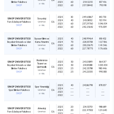
Ücretsiz
EA
Bilimler Fakültesi
2023
60
254,12210
837.416
(4 Yıllık)
SİNOP
2022
60
257,08442
793.198
2025
30
249,65867
810.733
SİNOP ÜNİVERSİTESİ
Sosyoloji
2024
40
243,08512
921.914
Fen-Edebiyat Fakültesi
Ücretsiz
EA
2023
60
237,29760
1.046.104
SİNOP
(4 Yıllık)
2022
60
242,25642
976.309
SİNOP ÜNİVERSİTESİ
Siyaset Bilimi ve
2025
40
248,99464
818.452
Boyabat İktisadi ve İdari
Kamu Yönetimi
2024
70
228,35708
1.127.816
EA
Bilimler Fakültesi
Ücretsiz
2023
60
230,23670
1.141.546
SİNOP
2022
60
227,78775
1.176.606
(4 Yıllık)
Uluslararası
SİNOP ÜNİVERSİTESİ
2025
50
245,05891
864.317
Ticaret ve
Boyabat İktisadi ve İdari
2024
50
234,85388
1.035.454
İşletmecilik
EA
Bilimler Fakültesi
2023
25
242,35788
980.446
Ücretsiz
SİNOP
2022
25
241,22035
990.083
(4 Yıllık)
2025
40
243,86798
878.357
SİNOP ÜNİVERSİTESİ
Spor Yöneticiliği
2024
---
---
...
Spor Bilimleri Fakültesi
Ücretsiz
EA
2023
---
---
---
SİNOP
(4 Yıllık)
2022
---
---
---
2025
20
234,53701
988.689
SİNOP ÜNİVERSİTESİ
Arkeoloji
2024
20
222,47002
1.211.640
Fen-Edebiyat Fakültesi
Ücretsiz
EA
2023
---
---
---