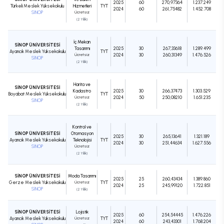
2025
60
270,97364
1.237.249
Türkeli Meslek Yüksekokulu
Hizmetleri
TYT
2024
60
261,75482
1.452.708
SİNOP
Ücretsiz
(2 Yıllık)
İç Mekan
SİNOP ÜNİVERSİTESİ
Tasarımı
2025
30
267,33618
1.289.499
Ayancık Meslek Yüksekokulu
TYT
Ücretsiz
2024
30
260,31349
1.476.526
SİNOP
(2 Yıllık)
Harita ve
SİNOP ÜNİVERSİTESİ
Kadastro
2025
30
266,37473
1.303.529
Boyabat Meslek Yüksekokulu
TYT
Ücretsiz
2024
50
250,08210
1.651.235
SİNOP
(2 Yıllık)
Kontrol ve
SİNOP ÜNİVERSİTESİ
Otomasyon
2025
30
265,13641
1.321.189
Ayancık Meslek Yüksekokulu
Teknolojisi
TYT
2024
30
251,44634
1.627.556
SİNOP
Ücretsiz
(2 Yıllık)
SİNOP ÜNİVERSİTESİ
Moda Tasarımı
2025
25
260,43434
1.389.860
Gerze Meslek Yüksekokulu
Ücretsiz
TYT
2024
25
245,99120
1.722.851
SİNOP
(2 Yıllık)
SİNOP ÜNİVERSİTESİ
Lojistik
2025
60
254,54445
1.476.226
Ayancık Meslek Yüksekokulu
Ücretsiz
TYT
2024
60
243,43301
1.768.204