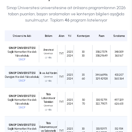
Sinop Üniversitesi
üniversitesine ait
önlisans
programlarının 2026
taban puanları, başarı sıralamaları ve kontenjan bilgileri aşağıda
sunulmuştur. Toplam
46
program listeleniyor
Üniversite Adı
Bölüm
Alan
Yıl
Kontenjan
Puan
Sıralama
SİNOP ÜNİVERSİTESİ
Anestezi
Sağlık Hizmetleri Meslek
2025
30
358,27074
348.009
Ücretsiz
TYT
Yüksekokulu
2024
30
358,29649
363.167
(2 Yıllık)
SİNOP
SİNOP ÜNİVERSİTESİ
İlk ve Acil Yardım
2025
35
344,66996
433.207
Durağan Meslek Yüksekokulu
Ücretsiz
TYT
2024
60
329,42928
565.564
SİNOP
(2 Yıllık)
Tıbbi
SİNOP ÜNİVERSİTESİ
Laboratuvar
Sağlık Hizmetleri Meslek
2025
50
335,92791
497.329
Teknikleri
TYT
Yüksekokulu
2024
70
322,79071
626.651
Ücretsiz
SİNOP
(2 Yıllık)
Tıbbi
SİNOP ÜNİVERSİTESİ
Dokümantasyon
Sağlık Hizmetleri Meslek
2025
30
333,92971
512.934
ve Sekreterlik
TYT