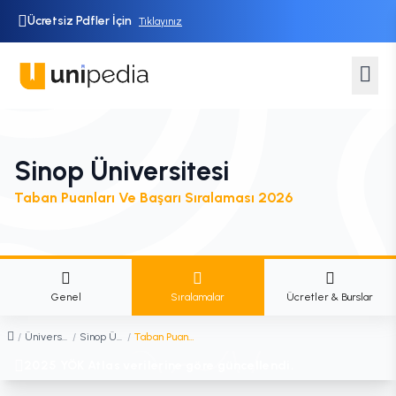
Ücretsiz Pdfler İçin
Tıklayınız
Sinop Üniversitesi
Taban Puanları Ve Başarı Sıralaması 2026
Genel
Sıralamalar
Ücretler & Burslar
/
Üniversiteler
/
Sinop Üniversitesi
/
Taban Puanları ve Başarı Sıralaması
2025 YÖK Atlas verilerine göre güncellendi.