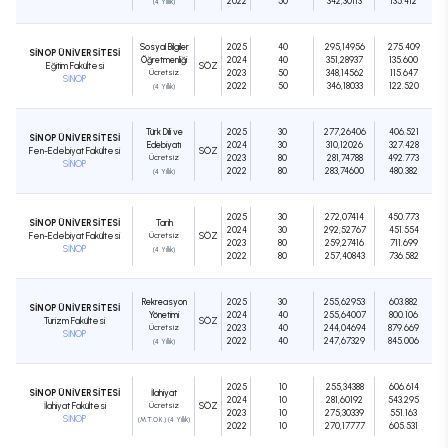
2022
50
342,30113
135.412
(4 Yıllık)
Sosyal Bilgiler
2025
40
295,14956
275.409
SİNOP ÜNİVERSİTESİ
Öğretmenliği
2024
40
351,28937
135.600
Eğitim Fakültesi
SÖZ
Ücretsiz
2023
50
348,14562
115.647
SİNOP
2022
50
346,18033
122.520
(4 Yıllık)
Türk Dili ve
2025
30
277,26406
406.521
SİNOP ÜNİVERSİTESİ
Edebiyatı
2024
30
310,12026
327.428
Fen-Edebiyat Fakültesi
SÖZ
Ücretsiz
2023
80
281,74788
492.773
SİNOP
2022
80
283,74600
480.382
(4 Yıllık)
2025
30
272,07414
450.773
SİNOP ÜNİVERSİTESİ
Tarih
2024
30
292,52767
451.554
Fen-Edebiyat Fakültesi
Ücretsiz
SÖZ
2023
80
259,27416
711.699
SİNOP
(4 Yıllık)
2022
80
257,40843
736.582
Rekreasyon
2025
30
255,62953
603.882
SİNOP ÜNİVERSİTESİ
Yönetimi
2024
40
255,64007
800.106
Turizm Fakültesi
SÖZ
Ücretsiz
2023
40
244,04694
879.669
SİNOP
2022
40
247,67329
845.006
(4 Yıllık)
2025
10
255,34388
606.614
SİNOP ÜNİVERSİTESİ
İlahiyat
2024
10
281,60192
543.295
İlahiyat Fakültesi
Ücretsiz
SÖZ
2023
10
275,30339
551.163
SİNOP
(M.T.O.K.) (4 Yıllık)
2022
10
270,17777
605.531