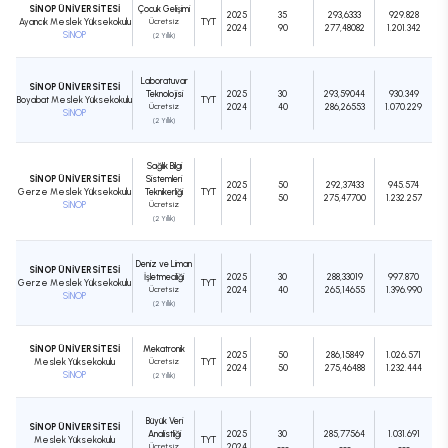
SİNOP ÜNİVERSİTESİ
Çocuk Gelişimi
2025
35
293,6333
929.828
Ayancık Meslek Yüksekokulu
Ücretsiz
TYT
2024
90
277,48082
1.201.342
SİNOP
(2 Yıllık)
Laboratuvar
SİNOP ÜNİVERSİTESİ
Teknolojisi
2025
30
293,59044
930.349
Boyabat Meslek Yüksekokulu
TYT
Ücretsiz
2024
40
286,26553
1.070.229
SİNOP
(2 Yıllık)
Sağlık Bilgi
SİNOP ÜNİVERSİTESİ
Sistemleri
2025
50
292,37433
945.574
Gerze Meslek Yüksekokulu
Teknikerliği
TYT
2024
50
275,47700
1.232.257
SİNOP
Ücretsiz
(2 Yıllık)
Deniz ve Liman
SİNOP ÜNİVERSİTESİ
İşletmeciliği
2025
30
288,33019
997.870
Gerze Meslek Yüksekokulu
TYT
Ücretsiz
2024
40
265,14655
1.396.990
SİNOP
(2 Yıllık)
SİNOP ÜNİVERSİTESİ
Mekatronik
2025
50
286,15849
1.026.571
Meslek Yüksekokulu
Ücretsiz
TYT
2024
50
275,46488
1.232.444
SİNOP
(2 Yıllık)
Büyük Veri
SİNOP ÜNİVERSİTESİ
Analistliği
2025
30
285,77564
1.031.691
Meslek Yüksekokulu
TYT
Ücretsiz
2024
---
---
---