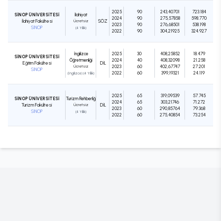
2025
90
243,40701
723.184
SİNOP ÜNİVERSİTESİ
İlahiyat
2024
90
275,57858
598.770
İlahiyat Fakültesi
Ücretsiz
SÖZ
2023
90
276,68501
538.198
SİNOP
(4 Yıllık)
2022
90
304,21925
324.927
İngilizce
2025
30
408,25852
18.479
SİNOP ÜNİVERSİTESİ
Öğretmenliği
2024
40
408,32098
21.258
Eğitim Fakültesi
DIL
Ücretsiz
2023
60
402,67747
27.201
SİNOP
2022
60
399,19321
24.119
(İngilizce) (4 Yıllık)
2025
65
319,09539
57.745
SİNOP ÜNİVERSİTESİ
Turizm Rehberliği
2024
65
303,21746
71.272
Turizm Fakültesi
Ücretsiz
DIL
2023
60
290,85764
79.368
SİNOP
(4 Yıllık)
2022
60
275,40854
73.254