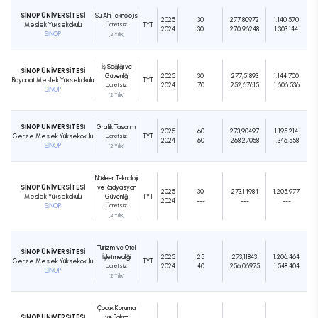
SİNOP ÜNİVERSİTESİ
Su Altı Teknolojisi
2025
30
277,80972
1.140.570
Meslek Yüksekokulu
Ücretsiz
TYT
2024
30
270,96248
1.303.144
SİNOP
(2 Yıllık)
İş Sağlığı ve
SİNOP ÜNİVERSİTESİ
Güvenliği
2025
30
277,51893
1.144.700
Boyabat Meslek Yüksekokulu
TYT
Ücretsiz
2024
70
252,67615
1.606.536
SİNOP
(2 Yıllık)
SİNOP ÜNİVERSİTESİ
Grafik Tasarımı
2025
60
273,90497
1.195.214
Gerze Meslek Yüksekokulu
Ücretsiz
TYT
2024
60
268,27058
1.346.558
SİNOP
(2 Yıllık)
Nükleer Teknoloji
SİNOP ÜNİVERSİTESİ
ve Radyasyon
2025
30
273,14984
1.205.977
Meslek Yüksekokulu
Güvenliği
TYT
2024
---
---
---
SİNOP
Ücretsiz
(2 Yıllık)
Turizm ve Otel
SİNOP ÜNİVERSİTESİ
İşletmeciliği
2025
25
273,11843
1.206.464
Gerze Meslek Yüksekokulu
TYT
Ücretsiz
2024
40
256,06975
1.548.404
SİNOP
(2 Yıllık)
Çocuk Koruma
SİNOP ÜNİVERSİTESİ
ve Bakım