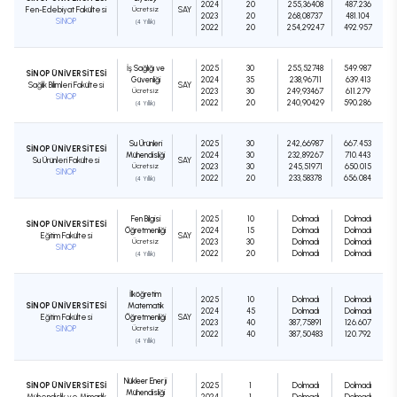
2024
20
255,36408
487.236
Fen-Edebiyat Fakültesi
Ücretsiz
SAY
2023
20
268,08737
481.104
SİNOP
(4 Yıllık)
2022
20
254,29247
492.957
İş Sağlığı ve
2025
30
255,52748
549.987
SİNOP ÜNİVERSİTESİ
Güvenliği
2024
35
238,96711
639.413
Sağlık Bilimleri Fakültesi
SAY
Ücretsiz
2023
30
249,93467
611.279
SİNOP
2022
20
240,90429
590.286
(4 Yıllık)
Su Ürünleri
2025
30
242,66987
667.453
SİNOP ÜNİVERSİTESİ
Mühendisliği
2024
30
232,89267
710.443
Su Ürünleri Fakültesi
SAY
Ücretsiz
2023
30
245,51971
650.015
SİNOP
2022
20
233,58378
656.084
(4 Yıllık)
Fen Bilgisi
2025
10
Dolmadı
Dolmadı
SİNOP ÜNİVERSİTESİ
Öğretmenliği
2024
15
Dolmadı
Dolmadı
Eğitim Fakültesi
SAY
Ücretsiz
2023
30
Dolmadı
Dolmadı
SİNOP
2022
20
Dolmadı
Dolmadı
(4 Yıllık)
İlköğretim
2025
10
Dolmadı
Dolmadı
SİNOP ÜNİVERSİTESİ
Matematik
2024
45
Dolmadı
Dolmadı
Eğitim Fakültesi
Öğretmenliği
SAY
2023
40
387,75891
126.607
SİNOP
Ücretsiz
2022
40
387,50483
120.792
(4 Yıllık)
Nükleer Enerji
SİNOP ÜNİVERSİTESİ
2025
1
Dolmadı
Dolmadı
Mühendisliği
Mühendislik ve Mimarlık
2024
1
Dolmadı
Dolmadı