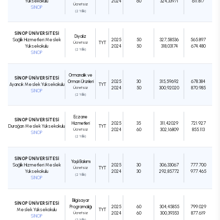
Yüksekokulu
2024
60
324,33971
611.817
Ücretsiz
SİNOP
(2 Yıllık)
SİNOP ÜNİVERSİTESİ
Diyaliz
Sağlık Hizmetleri Meslek
2025
50
327,58536
565.897
Ücretsiz
TYT
Yüksekokulu
2024
50
318,03174
674.480
(2 Yıllık)
SİNOP
Ormancılık ve
SİNOP ÜNİVERSİTESİ
Orman Ürünleri
2025
30
315,59692
678.384
Ayancık Meslek Yüksekokulu
TYT
Ücretsiz
2024
50
300,92020
870.985
SİNOP
(2 Yıllık)
Eczane
SİNOP ÜNİVERSİTESİ
Hizmetleri
2025
35
311,42029
721.927
Durağan Meslek Yüksekokulu
TYT
Ücretsiz
2024
60
302,16809
855.113
SİNOP
(2 Yıllık)
SİNOP ÜNİVERSİTESİ
Yaşlı Bakımı
Sağlık Hizmetleri Meslek
2025
30
306,33067
777.700
Ücretsiz
TYT
Yüksekokulu
2024
30
292,85772
977.465
(2 Yıllık)
SİNOP
Bilgisayar
SİNOP ÜNİVERSİTESİ
Programcılığı
2025
60
304,45855
799.029
Meslek Yüksekokulu
TYT
Ücretsiz
2024
60
300,39353
877.619
SİNOP
(2 Yıllık)