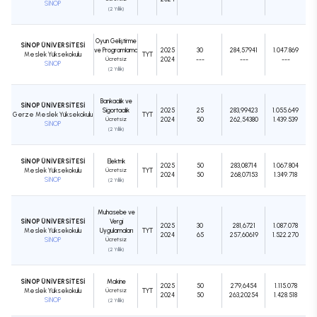
SİNOP
(2 Yıllık)
Oyun Geliştirme
SİNOP ÜNİVERSİTESİ
ve Programlama
2025
30
284,57941
1.047.869
Meslek Yüksekokulu
TYT
Ücretsiz
2024
---
---
---
SİNOP
(2 Yıllık)
Bankacılık ve
SİNOP ÜNİVERSİTESİ
Sigortacılık
2025
25
283,99423
1.055.649
Gerze Meslek Yüksekokulu
TYT
Ücretsiz
2024
50
262,54380
1.439.539
SİNOP
(2 Yıllık)
SİNOP ÜNİVERSİTESİ
Elektrik
2025
50
283,08714
1.067.804
Meslek Yüksekokulu
Ücretsiz
TYT
2024
50
268,07153
1.349.718
SİNOP
(2 Yıllık)
Muhasebe ve
SİNOP ÜNİVERSİTESİ
Vergi
2025
30
281,6721
1.087.078
Meslek Yüksekokulu
Uygulamaları
TYT
2024
65
257,60619
1.522.270
SİNOP
Ücretsiz
(2 Yıllık)
SİNOP ÜNİVERSİTESİ
Makine
2025
50
279,6454
1.115.078
Meslek Yüksekokulu
Ücretsiz
TYT
2024
50
263,20254
1.428.518
SİNOP
(2 Yıllık)