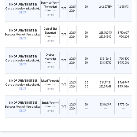
Basım ve Yayım
SİNOP ÜNİVERSİTESİ
Teknolojileri
2025
30
242,57389
1.651.873
Gerze Meslek Yüksekokulu
TYT
Ücretsiz
2024
---
---
---
SİNOP
(2 Yıllık)
Coğrafi Bilgi
SİNOP ÜNİVERSİTESİ
Sistemleri
2025
30
238,56295
1.710.667
Boyabat Meslek Yüksekokulu
TYT
Ücretsiz
2024
30
233,34245
1.950.204
SİNOP
(2 Yıllık)
Otobüs
SİNOP ÜNİVERSİTESİ
Kaptanlığı
2025
30
235,15615
1.760.400
Gerze Meslek Yüksekokulu
TYT
Ücretsiz
2024
30
233,34785
1.950.086
SİNOP
(2 Yıllık)
SİNOP ÜNİVERSİTESİ
Tekstil Teknolojisi
2025
25
234,91151
1.763.947
Gerze Meslek Yüksekokulu
Ücretsiz
TYT
2024
25
233,29648
1.951.026
SİNOP
(2 Yıllık)
SİNOP ÜNİVERSİTESİ
Emlak Yönetimi
2025
30
233,86519
1.779.156
Boyabat Meslek Yüksekokulu
Ücretsiz
TYT
2024
---
---
---
SİNOP
(2 Yıllık)