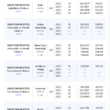
2025
45
340,78579
193.027
SİNOP ÜNİVERSİTESİ
Ebelik
2024
45
313,74807
224.522
Sağlık Bilimleri Fakültesi
Ücretsiz
SAY
2023
40
330,54848
232.659
SİNOP
(4 Yıllık)
2022
30
324,28979
228.323
SİNOP ÜNİVERSİTESİ
Makine
2025
30
318,34232
248.876
Mühendislik ve Mimarlık
Mühendisliği
2024
30
291,71717
293.935
SAY
Fakültesi
Ücretsiz
2023
---
---
---
SİNOP
2022
---
---
---
(4 Yıllık)
SİNOP ÜNİVERSİTESİ
Nükleer Enerji
2025
30
306,12651
287.063
Mühendislik ve Mimarlık
Mühendisliği
2024
30
Dolmadı
Dolmadı
SAY
Fakültesi
Ücretsiz
2023
30
Dolmadı
Dolmadı
SİNOP
2022
30
Dolmadı
Dolmadı
(4 Yıllık)
Veri Bilimi ve
2025
30
293,0334
335.676
SİNOP ÜNİVERSİTESİ
Analitiği
2024
---
---
...
Fen-Edebiyat Fakültesi
SAY
Ücretsiz
2023
---
---
---
SİNOP
2022
---
---
---
(4 Yıllık)
2025
30
280,3508
392.875
SİNOP ÜNİVERSİTESİ
Matematik
2024
30
262,01287
440.425
Fen-Edebiyat Fakültesi
Ücretsiz
SAY
2023
30
293,28573
354.285
SİNOP
(4 Yıllık)
2022
30
276,84845
376.874
2025
20
266,71581
470.219
SİNOP ÜNİVERSİTESİ
Biyoloji