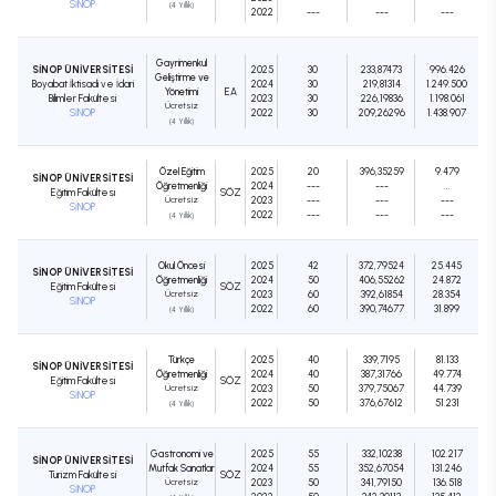
SİNOP
(4 Yıllık)
2022
---
---
---
Gayrimenkul
SİNOP ÜNİVERSİTESİ
2025
30
233,87473
996.426
Geliştirme ve
Boyabat İktisadi ve İdari
2024
30
219,81314
1.249.500
Yönetimi
EA
Bilimler Fakültesi
2023
30
226,19836
1.198.061
Ücretsiz
SİNOP
2022
30
209,26296
1.438.907
(4 Yıllık)
Özel Eğitim
2025
20
396,35259
9.479
SİNOP ÜNİVERSİTESİ
Öğretmenliği
2024
---
---
...
Eğitim Fakültesi
SÖZ
Ücretsiz
2023
---
---
---
SİNOP
2022
---
---
---
(4 Yıllık)
Okul Öncesi
2025
42
372,79524
25.445
SİNOP ÜNİVERSİTESİ
Öğretmenliği
2024
50
406,55262
24.872
Eğitim Fakültesi
SÖZ
Ücretsiz
2023
60
392,61854
28.354
SİNOP
2022
60
390,74677
31.899
(4 Yıllık)
Türkçe
2025
40
339,7195
81.133
SİNOP ÜNİVERSİTESİ
Öğretmenliği
2024
40
387,31766
49.774
Eğitim Fakültesi
SÖZ
Ücretsiz
2023
50
379,75067
44.739
SİNOP
2022
50
376,67612
51.231
(4 Yıllık)
Gastronomi ve
2025
55
332,10238
102.217
SİNOP ÜNİVERSİTESİ
Mutfak Sanatları
2024
55
352,67054
131.246
Turizm Fakültesi
SÖZ
Ücretsiz
2023
50
341,79150
136.518
SİNOP