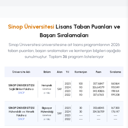
Sinop Üniversitesi
Lisans
Taban Puanları ve
Başarı Sıralamaları
Sinop Üniversitesi
üniversitesine ait
lisans
programlarının 2026
taban puanları, başarı sıralamaları ve kontenjan bilgileri aşağıda
sunulmuştur. Toplam
36
program listeleniyor
Üniversite Adı
Bölüm
Alan
Yıl
Kontenjan
Puan
Sıralama
2025
100
357,16847
160.864
SİNOP ÜNİVERSİTESİ
Hemşirelik
2024
110
326,64579
193.049
Sağlık Bilimleri Fakültesi
Ücretsiz
SAY
2023
110
345,40826
198.164
SİNOP
(4 Yıllık)
2022
110
337,67613
199.208
SİNOP ÜNİVERSİTESİ
Bilgisayar
2025
30
353,68345
167.300
Mühendislik ve Mimarlık
Mühendisliği
2024
30
334,56709
176.147
SAY
Fakültesi
Ücretsiz
2023
---
---
---
SİNOP
2022
---
---
---
(4 Yıllık)