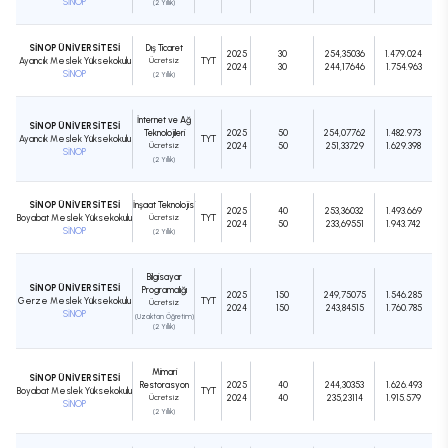
SİNOP
(2 Yıllık)
SİNOP ÜNİVERSİTESİ
Dış Ticaret
2025
30
254,35036
1.479.024
Ayancık Meslek Yüksekokulu
Ücretsiz
TYT
2024
30
244,17646
1.754.963
SİNOP
(2 Yıllık)
İnternet ve Ağ
SİNOP ÜNİVERSİTESİ
Teknolojileri
2025
50
254,07762
1.482.973
Ayancık Meslek Yüksekokulu
TYT
Ücretsiz
2024
50
251,33729
1.629.398
SİNOP
(2 Yıllık)
SİNOP ÜNİVERSİTESİ
İnşaat Teknolojisi
2025
40
253,36032
1.493.669
Boyabat Meslek Yüksekokulu
Ücretsiz
TYT
2024
50
233,69551
1.943.742
SİNOP
(2 Yıllık)
Bilgisayar
SİNOP ÜNİVERSİTESİ
Programcılığı
2025
150
249,75075
1.546.285
Gerze Meslek Yüksekokulu
TYT
Ücretsiz
2024
150
243,84515
1.760.785
SİNOP
(Uzaktan Öğretim)
(2 Yıllık)
Mimari
SİNOP ÜNİVERSİTESİ
Restorasyon
2025
40
244,30353
1.626.493
Boyabat Meslek Yüksekokulu
TYT
Ücretsiz
2024
40
235,23114
1.915.579
SİNOP
(2 Yıllık)