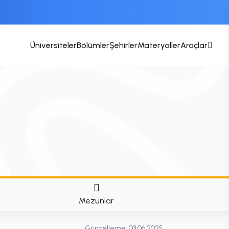
Üniversiteler
Bölümler
Şehirler
Materyaller
Araçlar
Mezunlar
Güncelleme:
03.06.2025