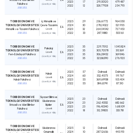
2023
17
291,00120
479.487
Fakültesi
(Ücretli) (4 Yıllık)
2022
12
328,77928
254.793
ANKARA
TOBB EKONOMİ VE
İç Mimarlık ve
2025
29
236,61772
964.050
TEKNOLOJİ ÜNİVERSİTESİ
Çevre Tasarımı
2024
30
278,24322
521.955
EA
Mimarlık ve Tasarım Fakültesi
Ücretli
2023
32
264,04542
727.453
ANKARA
2022
33
287,11880
503.161
(Ücretli) (4 Yıllık)
TOBB EKONOMİ VE
2025
35
229,70112
1.045.824
Psikoloji
TEKNOLOJİ ÜNİVERSİTESİ
2024
35
305,70578
313.369
Ücretli
EA
Fen-Edebiyat Fakültesi
2023
35
306,28452
369.846
(Ücretli) (4 Yıllık)
ANKARA
2022
35
323,86390
276.920
TOBB EKONOMİ VE
2025
57
Dolmadı
Dolmadı
Hukuk
TEKNOLOJİ ÜNİVERSİTESİ
2024
60
352,41373
119.767
Ücretli
EA
Hukuk Fakültesi
2023
55
369,69938
105.404
(Ücretli) (4 Yıllık)
ANKARA
2022
55
384,63741
87.310
TOBB EKONOMİ VE
Siyaset Bilimi ve
2025
23
Dolmadı
Dolmadı
TEKNOLOJİ ÜNİVERSİTESİ
Uluslararası
2024
23
262,43332
682.662
İktisadi ve İdari Bilimler
İlişkiler
EA
2023
23
196,40340
1.618.109
Fakültesi
Ücretli
2022
18
312,59835
333.781
ANKARA
(Ücretli) (4 Yıllık)
TOBB EKONOMİ VE
Uluslararası
2025
12
Dolmadı
Dolmadı
TEKNOLOJİ ÜNİVERSİTESİ
Girişimcilik
2024
10
287,12656
445.193