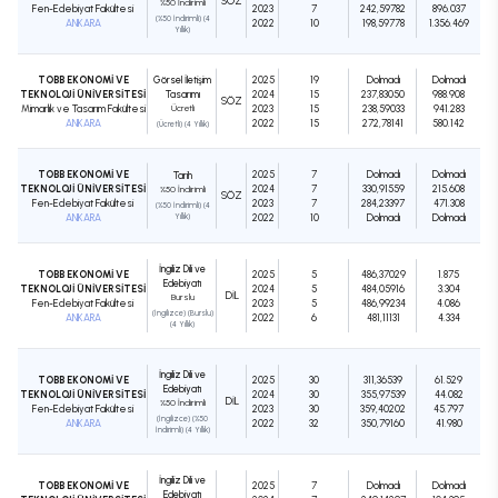
SÖZ
%50 İndirimli
Fen-Edebiyat Fakültesi
2023
7
242,59782
896.037
(%50 İndirimli) (4
ANKARA
2022
10
198,59778
1.356.469
Yıllık)
TOBB EKONOMİ VE
Görsel İletişim
2025
19
Dolmadı
Dolmadı
TEKNOLOJİ ÜNİVERSİTESİ
Tasarımı
2024
15
237,83050
988.908
SÖZ
Mimarlık ve Tasarım Fakültesi
Ücretli
2023
15
238,59033
941.283
ANKARA
2022
15
272,78141
580.142
(Ücretli) (4 Yıllık)
TOBB EKONOMİ VE
2025
7
Dolmadı
Dolmadı
Tarih
TEKNOLOJİ ÜNİVERSİTESİ
2024
7
330,91559
215.608
%50 İndirimli
SÖZ
Fen-Edebiyat Fakültesi
2023
7
284,23397
471.308
(%50 İndirimli) (4
ANKARA
Yıllık)
2022
10
Dolmadı
Dolmadı
İngiliz Dili ve
TOBB EKONOMİ VE
2025
5
486,37029
1.875
Edebiyatı
TEKNOLOJİ ÜNİVERSİTESİ
2024
5
484,05916
3.304
DIL
Burslu
Fen-Edebiyat Fakültesi
2023
5
486,99234
4.086
(İngilizce) (Burslu)
ANKARA
2022
6
481,11131
4.334
(4 Yıllık)
İngiliz Dili ve
TOBB EKONOMİ VE
2025
30
311,36539
61.529
Edebiyatı
TEKNOLOJİ ÜNİVERSİTESİ
2024
30
355,97539
44.082
DIL
%50 İndirimli
Fen-Edebiyat Fakültesi
2023
30
359,40202
45.797
(İngilizce) (%50
ANKARA
2022
32
350,79160
41.980
İndirimli) (4 Yıllık)
İngiliz Dili ve
TOBB EKONOMİ VE
2025
7
Dolmadı
Dolmadı
Edebiyatı