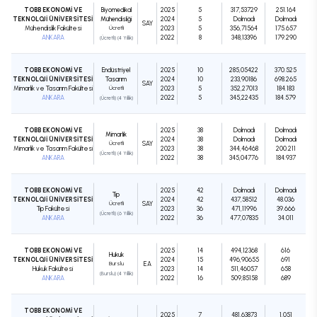
TOBB EKONOMİ VE
Biyomedikal
2025
5
317,53729
251.164
TEKNOLOJİ ÜNİVERSİTESİ
Mühendisliği
2024
5
Dolmadı
Dolmadı
SAY
Mühendislik Fakültesi
Ücretli
2023
5
356,71564
175.657
ANKARA
2022
8
348,13396
179.290
(Ücretli) (4 Yıllık)
TOBB EKONOMİ VE
Endüstriyel
2025
10
285,05422
370.525
TEKNOLOJİ ÜNİVERSİTESİ
Tasarım
2024
10
233,90186
698.265
SAY
Mimarlık ve Tasarım Fakültesi
Ücretli
2023
5
352,27013
184.183
ANKARA
2022
5
345,22435
184.579
(Ücretli) (4 Yıllık)
TOBB EKONOMİ VE
2025
38
Dolmadı
Dolmadı
Mimarlık
TEKNOLOJİ ÜNİVERSİTESİ
2024
38
Dolmadı
Dolmadı
Ücretli
SAY
Mimarlık ve Tasarım Fakültesi
2023
38
344,46468
200.211
(Ücretli) (4 Yıllık)
ANKARA
2022
38
345,04776
184.937
TOBB EKONOMİ VE
2025
42
Dolmadı
Dolmadı
Tıp
TEKNOLOJİ ÜNİVERSİTESİ
2024
42
437,58512
48.036
Ücretli
SAY
Tıp Fakültesi
2023
36
471,11996
39.666
(Ücretli) (6 Yıllık)
ANKARA
2022
36
477,07835
34.011
TOBB EKONOMİ VE
2025
14
494,12368
616
Hukuk
TEKNOLOJİ ÜNİVERSİTESİ
2024
15
496,90655
691
Burslu
EA
Hukuk Fakültesi
2023
14
511,46057
658
(Burslu) (4 Yıllık)
ANKARA
2022
16
509,85158
689
TOBB EKONOMİ VE
2025
7
481,63873
1.051