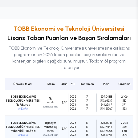
TOBB Ekonomi ve Teknoloji Üniversitesi
Lisans
Taban Puanları ve Başarı Sıralamaları
TOBB Ekonomi ve Teknoloji Üniversitesi
üniversitesine ait
lisans
programlarının 2026 taban puanları, başarı sıralamaları ve
kontenjan bilgileri aşağıda sunulmuştur. Toplam
61
program
listeleniyor
Üniversite Adı
Bölüm
Alan
Yıl
Kontenjan
Puan
Sıralama
TOBB EKONOMİ VE
2025
7
529,04318
2.106
Tıp
TEKNOLOJİ ÜNİVERSİTESİ
2024
7
543,68639
532
Burslu
SAY
Tıp Fakültesi
2023
6
548,22817
374
(Burslu) (6 Yıllık)
ANKARA
2022
7
544,51967
523
TOBB EKONOMİ VE
Bilgisayar
2025
13
528,36341
2.225
TEKNOLOJİ ÜNİVERSİTESİ
Mühendisliği
2024
13
532,97144
1.804
SAY
Mühendislik Fakültesi
Burslu
2023
13
539,92305
1.511
ANKARA
2022
15
536,88931
1.578
(Burslu) (4 Yıllık)