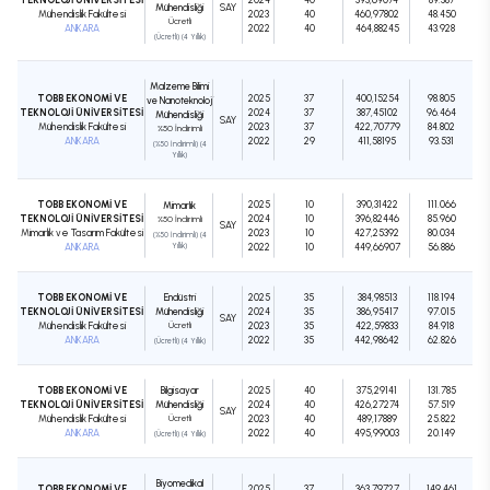
Mühendisliği
SAY
Mühendislik Fakültesi
2023
40
460,97802
48.450
Ücretli
ANKARA
2022
40
464,88245
43.928
(Ücretli) (4 Yıllık)
Malzeme Bilimi
TOBB EKONOMİ VE
2025
37
400,15254
98.805
ve Nanoteknoloji
TEKNOLOJİ ÜNİVERSİTESİ
2024
37
387,45102
96.464
Mühendisliği
SAY
Mühendislik Fakültesi
2023
37
422,70779
84.802
%50 İndirimli
ANKARA
2022
29
411,58195
93.531
(%50 İndirimli) (4
Yıllık)
TOBB EKONOMİ VE
2025
10
390,31422
111.066
Mimarlık
TEKNOLOJİ ÜNİVERSİTESİ
2024
10
396,82446
85.960
%50 İndirimli
SAY
Mimarlık ve Tasarım Fakültesi
2023
10
427,25392
80.034
(%50 İndirimli) (4
ANKARA
Yıllık)
2022
10
449,66907
56.886
TOBB EKONOMİ VE
Endüstri
2025
35
384,98513
118.194
TEKNOLOJİ ÜNİVERSİTESİ
Mühendisliği
2024
35
386,95417
97.015
SAY
Mühendislik Fakültesi
Ücretli
2023
35
422,59833
84.918
ANKARA
2022
35
442,98642
62.826
(Ücretli) (4 Yıllık)
TOBB EKONOMİ VE
Bilgisayar
2025
40
375,29141
131.785
TEKNOLOJİ ÜNİVERSİTESİ
Mühendisliği
2024
40
426,27274
57.519
SAY
Mühendislik Fakültesi
Ücretli
2023
40
489,17889
25.822
ANKARA
2022
40
495,99003
20.149
(Ücretli) (4 Yıllık)
Biyomedikal
TOBB EKONOMİ VE
2025
37
363,79727
149.461