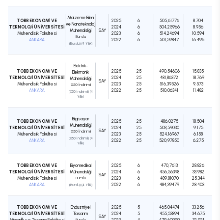
Malzeme Bilimi
TOBB EKONOMİ VE
2025
6
505,61776
8.704
ve Nanoteknoloji
TEKNOLOJİ ÜNİVERSİTESİ
2024
6
504,25966
8.956
Mühendisliği
SAY
Mühendislik Fakültesi
2023
6
514,24694
10.594
Burslu
ANKARA
2022
6
501,59847
16.496
(Burslu) (4 Yıllık)
Elektrik-
TOBB EKONOMİ VE
2025
25
490,54606
15.835
Elektronik
TEKNOLOJİ ÜNİVERSİTESİ
2024
25
481,86372
18.769
Mühendisliği
SAY
Mühendislik Fakültesi
2023
25
516,39526
9.573
%50 İndirimli
ANKARA
2022
25
510,06341
11.482
(%50 İndirimli) (4
Yıllık)
Bilgisayar
TOBB EKONOMİ VE
2025
25
486,0275
18.504
Mühendisliği
TEKNOLOJİ ÜNİVERSİTESİ
2024
25
503,59030
9.175
SAY
%50 İndirimli
Mühendislik Fakültesi
2023
25
524,16967
6.158
(%50 İndirimli) (4
ANKARA
2022
25
520,97850
6.275
Yıllık)
TOBB EKONOMİ VE
Biyomedikal
2025
6
470,7613
28.826
TEKNOLOJİ ÜNİVERSİTESİ
Mühendisliği
2024
6
456,56398
33.982
SAY
Mühendislik Fakültesi
Burslu
2023
6
489,81070
25.344
ANKARA
2022
6
484,39479
28.403
(Burslu) (4 Yıllık)
TOBB EKONOMİ VE
Endüstriyel
2025
5
465,04474
33.256
TEKNOLOJİ ÜNİVERSİTESİ
Tasarım
2024
5
455,53894
34.675
SAY
Mimarlık ve Tasarım Fakültesi
Burslu
2023
4
479,60999
32.921