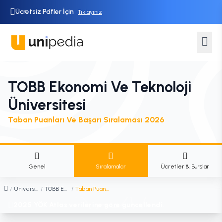
Ücretsiz Pdfler İçin
Tıklayınız
TOBB Ekonomi Ve Teknoloji
Üniversitesi
Taban Puanları Ve Başarı Sıralaması 2026
Genel
Sıralamalar
Ücretler & Burslar
/
Üniversiteler
/
TOBB Ekonomi ve Teknoloji Üniversitesi
/
Taban Puanları ve Başarı Sıralaması
2025 YÖK Atlas verilerine göre güncellendi.