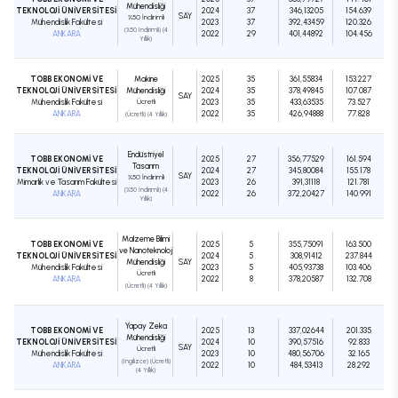
Mühendisliği
TEKNOLOJİ ÜNİVERSİTESİ
2024
37
346,13205
154.639
SAY
%50 İndirimli
Mühendislik Fakültesi
2023
37
392,43459
120.326
(%50 İndirimli) (4
ANKARA
2022
29
401,44892
104.456
Yıllık)
TOBB EKONOMİ VE
Makine
2025
35
361,55834
153.227
TEKNOLOJİ ÜNİVERSİTESİ
Mühendisliği
2024
35
378,49845
107.087
SAY
Mühendislik Fakültesi
Ücretli
2023
35
433,63535
73.527
ANKARA
2022
35
426,94888
77.828
(Ücretli) (4 Yıllık)
Endüstriyel
TOBB EKONOMİ VE
2025
27
356,77529
161.594
Tasarım
TEKNOLOJİ ÜNİVERSİTESİ
2024
27
345,80084
155.178
SAY
%50 İndirimli
Mimarlık ve Tasarım Fakültesi
2023
26
391,31118
121.781
(%50 İndirimli) (4
ANKARA
2022
26
372,20427
140.991
Yıllık)
Malzeme Bilimi
TOBB EKONOMİ VE
2025
5
355,75091
163.500
ve Nanoteknoloji
TEKNOLOJİ ÜNİVERSİTESİ
2024
5
308,91412
237.844
Mühendisliği
SAY
Mühendislik Fakültesi
2023
5
405,93738
103.406
Ücretli
ANKARA
2022
8
378,20587
132.708
(Ücretli) (4 Yıllık)
Yapay Zeka
TOBB EKONOMİ VE
2025
13
337,02644
201.335
Mühendisliği
TEKNOLOJİ ÜNİVERSİTESİ
2024
10
390,57516
92.833
SAY
Ücretli
Mühendislik Fakültesi
2023
10
480,56706
32.165
(İngilizce) (Ücretli)
ANKARA
2022
10
484,53413
28.292
(4 Yıllık)