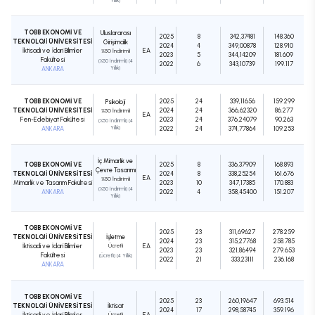
Yıllık)
TOBB EKONOMİ VE
Uluslararası
2025
8
342,37481
148.360
TEKNOLOJİ ÜNİVERSİTESİ
Girişimcilik
2024
4
349,00878
128.910
İktisadi ve İdari Bilimler
EA
%50 İndirimli
2023
5
344,14209
181.609
Fakültesi
(%50 İndirimli) (4
2022
6
343,10739
199.117
ANKARA
Yıllık)
TOBB EKONOMİ VE
2025
24
339,11656
159.299
Psikoloji
TEKNOLOJİ ÜNİVERSİTESİ
2024
24
366,62320
86.277
%50 İndirimli
EA
Fen-Edebiyat Fakültesi
2023
24
376,24079
90.263
(%50 İndirimli) (4
ANKARA
Yıllık)
2022
24
374,77864
109.253
İç Mimarlık ve
TOBB EKONOMİ VE
2025
8
336,37909
168.893
Çevre Tasarımı
TEKNOLOJİ ÜNİVERSİTESİ
2024
8
338,25254
161.676
EA
%50 İndirimli
Mimarlık ve Tasarım Fakültesi
2023
10
347,17385
170.883
(%50 İndirimli) (4
ANKARA
2022
4
358,45400
151.207
Yıllık)
TOBB EKONOMİ VE
2025
23
311,69627
278.259
TEKNOLOJİ ÜNİVERSİTESİ
İşletme
2024
23
315,27768
258.785
İktisadi ve İdari Bilimler
Ücretli
EA
2023
23
321,86494
279.653
Fakültesi
(Ücretli) (4 Yıllık)
2022
21
333,23111
236.168
ANKARA
TOBB EKONOMİ VE
2025
23
260,19647
693.514
TEKNOLOJİ ÜNİVERSİTESİ
İktisat
2024
17
298,58745
359.196
İktisadi ve İdari Bilimler
Ücretli
EA