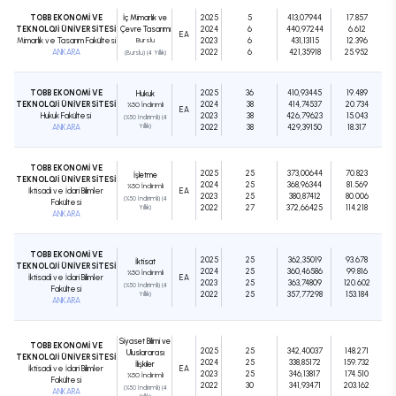
TOBB EKONOMİ VE
İç Mimarlık ve
2025
5
413,07944
17.857
TEKNOLOJİ ÜNİVERSİTESİ
Çevre Tasarımı
2024
6
440,97244
6.612
EA
Mimarlık ve Tasarım Fakültesi
Burslu
2023
6
431,13115
12.396
ANKARA
2022
6
421,35918
25.952
(Burslu) (4 Yıllık)
TOBB EKONOMİ VE
2025
36
410,93445
19.489
Hukuk
TEKNOLOJİ ÜNİVERSİTESİ
2024
38
414,74537
20.734
%50 İndirimli
EA
Hukuk Fakültesi
2023
38
426,79623
15.043
(%50 İndirimli) (4
ANKARA
Yıllık)
2022
38
429,39150
18.317
TOBB EKONOMİ VE
2025
25
373,00644
70.823
İşletme
TEKNOLOJİ ÜNİVERSİTESİ
2024
25
368,96344
81.569
%50 İndirimli
İktisadi ve İdari Bilimler
EA
2023
25
380,87412
80.006
(%50 İndirimli) (4
Fakültesi
2022
27
372,66425
114.218
Yıllık)
ANKARA
TOBB EKONOMİ VE
2025
25
362,35019
93.678
İktisat
TEKNOLOJİ ÜNİVERSİTESİ
2024
25
360,46586
99.816
%50 İndirimli
İktisadi ve İdari Bilimler
EA
2023
25
363,74809
120.602
(%50 İndirimli) (4
Fakültesi
2022
25
357,77298
153.184
Yıllık)
ANKARA
Siyaset Bilimi ve
TOBB EKONOMİ VE
2025
25
342,40037
148.271
Uluslararası
TEKNOLOJİ ÜNİVERSİTESİ
2024
25
338,85172
159.732
İlişkiler
İktisadi ve İdari Bilimler
EA
2023
25
346,13817
174.510
%50 İndirimli
Fakültesi
2022
30
341,93471
203.162
(%50 İndirimli) (4
ANKARA