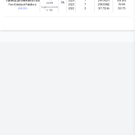
TEKNOLOJİ ÜNİVERSİTESİ
2024
7
249,14297
104.395
DIL
Ücretli
Fen-Edebiyat Fakültesi
2023
7
298,93482
74.941
(İngilizce) (Ücretli)
ANKARA
2022
5
317,71246
55.175
(4 Yıllık)