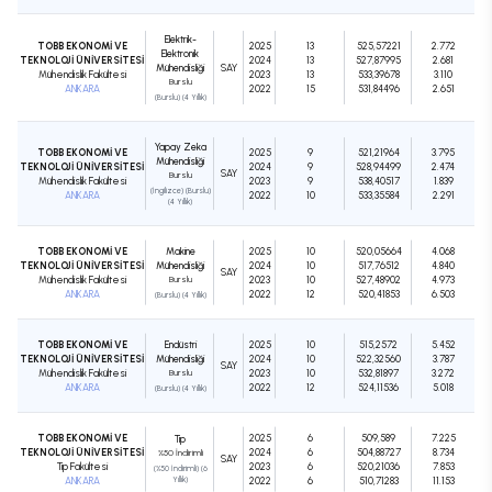
Elektrik-
TOBB EKONOMİ VE
2025
13
525,57221
2.772
Elektronik
TEKNOLOJİ ÜNİVERSİTESİ
2024
13
527,87995
2.681
Mühendisliği
SAY
Mühendislik Fakültesi
2023
13
533,39678
3.110
Burslu
ANKARA
2022
15
531,84496
2.651
(Burslu) (4 Yıllık)
Yapay Zeka
TOBB EKONOMİ VE
2025
9
521,21964
3.795
Mühendisliği
TEKNOLOJİ ÜNİVERSİTESİ
2024
9
528,94499
2.474
SAY
Burslu
Mühendislik Fakültesi
2023
9
538,40517
1.839
(İngilizce) (Burslu)
ANKARA
2022
10
533,35584
2.291
(4 Yıllık)
TOBB EKONOMİ VE
Makine
2025
10
520,05664
4.068
TEKNOLOJİ ÜNİVERSİTESİ
Mühendisliği
2024
10
517,76512
4.840
SAY
Mühendislik Fakültesi
Burslu
2023
10
527,48902
4.973
ANKARA
2022
12
520,41853
6.503
(Burslu) (4 Yıllık)
TOBB EKONOMİ VE
Endüstri
2025
10
515,2572
5.452
TEKNOLOJİ ÜNİVERSİTESİ
Mühendisliği
2024
10
522,32560
3.787
SAY
Mühendislik Fakültesi
Burslu
2023
10
532,81897
3.272
ANKARA
2022
12
524,11536
5.018
(Burslu) (4 Yıllık)
TOBB EKONOMİ VE
2025
6
509,589
7.225
Tıp
TEKNOLOJİ ÜNİVERSİTESİ
2024
6
504,88727
8.734
%50 İndirimli
SAY
Tıp Fakültesi
2023
6
520,21036
7.853
(%50 İndirimli) (6
ANKARA
Yıllık)
2022
6
510,71283
11.153