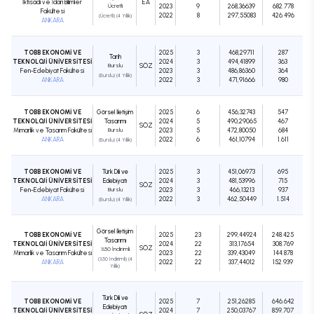
İktisadi ve İdari Bilimler
EA
Ücretli
2023
9
268,36639
682.778
Fakültesi
2022
8
297,55083
426.496
(Ücretli) (4 Yıllık)
ANKARA
TOBB EKONOMİ VE
2025
3
468,29711
287
Tarih
TEKNOLOJİ ÜNİVERSİTESİ
2024
3
494,41899
363
Burslu
SÖZ
Fen-Edebiyat Fakültesi
2023
3
486,86360
364
(Burslu) (4 Yıllık)
ANKARA
2022
3
471,91666
980
TOBB EKONOMİ VE
Görsel İletişim
2025
6
456,32743
547
TEKNOLOJİ ÜNİVERSİTESİ
Tasarımı
2024
5
490,29065
467
SÖZ
Mimarlık ve Tasarım Fakültesi
Burslu
2023
5
472,80050
684
ANKARA
2022
6
461,10794
1.611
(Burslu) (4 Yıllık)
TOBB EKONOMİ VE
Türk Dili ve
2025
3
451,06973
695
TEKNOLOJİ ÜNİVERSİTESİ
Edebiyatı
2024
3
481,53996
715
SÖZ
Fen-Edebiyat Fakültesi
Burslu
2023
3
466,13213
937
ANKARA
2022
3
462,50449
1.514
(Burslu) (4 Yıllık)
Görsel İletişim
TOBB EKONOMİ VE
2025
23
299,44924
248.425
Tasarımı
TEKNOLOJİ ÜNİVERSİTESİ
2024
22
313,17654
308.769
SÖZ
%50 İndirimli
Mimarlık ve Tasarım Fakültesi
2023
22
339,43049
144.878
(%50 İndirimli) (4
ANKARA
2022
22
337,44012
152.939
Yıllık)
Türk Dili ve
TOBB EKONOMİ VE
2025
7
251,26285
646.642
Edebiyatı
TEKNOLOJİ ÜNİVERSİTESİ
2024
7
250,03767
859.707