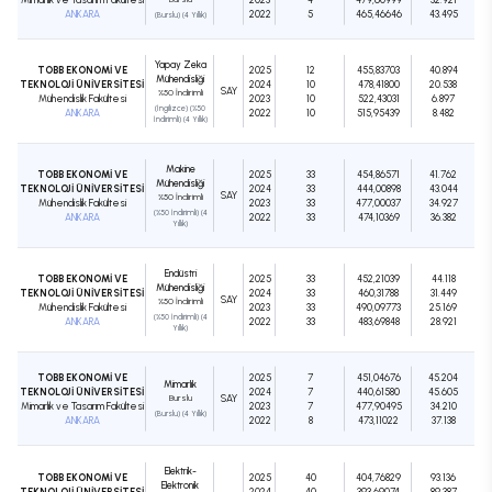
ANKARA
2022
5
465,46646
43.495
(Burslu) (4 Yıllık)
Yapay Zeka
TOBB EKONOMİ VE
2025
12
455,83703
40.894
Mühendisliği
TEKNOLOJİ ÜNİVERSİTESİ
2024
10
478,41800
20.538
SAY
%50 İndirimli
Mühendislik Fakültesi
2023
10
522,43031
6.897
(İngilizce) (%50
ANKARA
2022
10
515,95439
8.482
İndirimli) (4 Yıllık)
Makine
TOBB EKONOMİ VE
2025
33
454,86571
41.762
Mühendisliği
TEKNOLOJİ ÜNİVERSİTESİ
2024
33
444,00898
43.044
SAY
%50 İndirimli
Mühendislik Fakültesi
2023
33
477,00037
34.927
(%50 İndirimli) (4
ANKARA
2022
33
474,10369
36.382
Yıllık)
Endüstri
TOBB EKONOMİ VE
2025
33
452,21039
44.118
Mühendisliği
TEKNOLOJİ ÜNİVERSİTESİ
2024
33
460,31788
31.449
SAY
%50 İndirimli
Mühendislik Fakültesi
2023
33
490,09773
25.169
(%50 İndirimli) (4
ANKARA
2022
33
483,69848
28.921
Yıllık)
TOBB EKONOMİ VE
2025
7
451,04676
45.204
Mimarlık
TEKNOLOJİ ÜNİVERSİTESİ
2024
7
440,61580
45.605
Burslu
SAY
Mimarlık ve Tasarım Fakültesi
2023
7
477,90495
34.210
(Burslu) (4 Yıllık)
ANKARA
2022
8
473,11022
37.138
Elektrik-
TOBB EKONOMİ VE
2025
40
404,76829
93.136
Elektronik
TEKNOLOJİ ÜNİVERSİTESİ
2024
40
393,69074
89.387