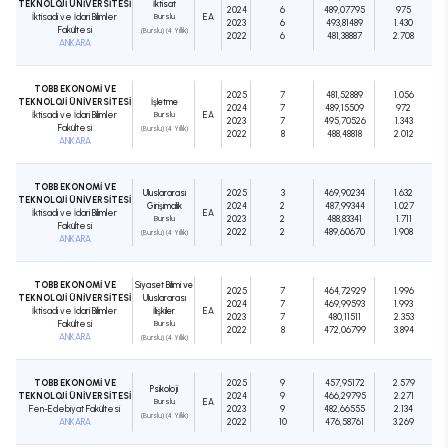
TEKNOLOJİ ÜNİVERSİTESİ
İktisat
2024
6
489,07795
975
İktisadi ve İdari Bilimler
Burslu
EA
2023
6
493,81489
1.430
Fakültesi
(Burslu) (4 Yıllık)
2022
6
481,38887
2.708
ANKARA
TOBB EKONOMİ VE
2025
7
481,52889
1.056
TEKNOLOJİ ÜNİVERSİTESİ
İşletme
2024
7
489,15509
972
İktisadi ve İdari Bilimler
Burslu
EA
2023
7
495,70526
1.343
Fakültesi
(Burslu) (4 Yıllık)
2022
8
488,48818
2.012
ANKARA
TOBB EKONOMİ VE
Uluslararası
2025
3
469,90234
1.632
TEKNOLOJİ ÜNİVERSİTESİ
Girişimcilik
2024
2
487,99344
1.027
İktisadi ve İdari Bilimler
EA
Burslu
2023
2
488,83341
1.711
Fakültesi
2022
2
489,60670
1.908
(Burslu) (4 Yıllık)
ANKARA
TOBB EKONOMİ VE
Siyaset Bilimi ve
2025
7
464,72929
1.996
TEKNOLOJİ ÜNİVERSİTESİ
Uluslararası
2024
7
469,99593
1.993
İktisadi ve İdari Bilimler
İlişkiler
EA
2023
7
480,11511
2.353
Fakültesi
Burslu
2022
8
472,06799
3.894
ANKARA
(Burslu) (4 Yıllık)
TOBB EKONOMİ VE
2025
9
457,95172
2.579
Psikoloji
TEKNOLOJİ ÜNİVERSİTESİ
2024
9
466,29795
2.271
Burslu
EA
Fen-Edebiyat Fakültesi
2023
9
482,66555
2.134
(Burslu) (4 Yıllık)
ANKARA
2022
10
476,58761
3.269