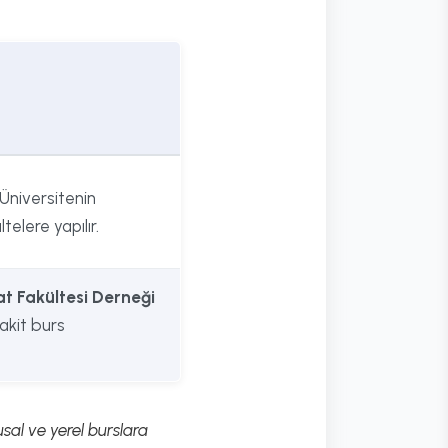
Üniversitenin
elere yapılır.
at Fakültesi Derneği
nakit burs
sal ve yerel burslara