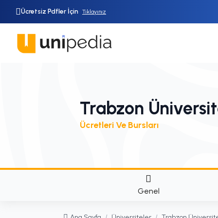
Ücretsiz Pdfler İçin
Tıklayınız
Trabzon Üniversit
Ücretleri Ve Bursları
Genel
Ana Sayfa
/
Üniversiteler
/
Trabzon Üniversit