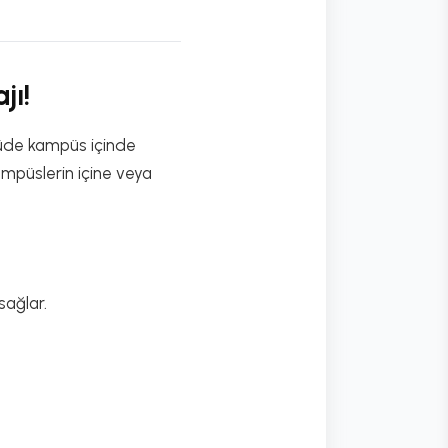
jı!
çüde kampüs içinde
ampüslerin içine veya
sağlar.