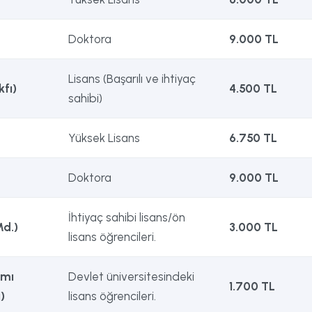
Doktora
9.000 TL
Lisans (Başarılı ve ihtiyaç
fı)
4.500 TL
sahibi)
Yüksek Lisans
6.750 TL
Doktora
9.000 TL
İhtiyaç sahibi lisans/ön
Md.)
3.000 TL
lisans öğrencileri.
amı
Devlet üniversitesindeki
1.700 TL
)
lisans öğrencileri.