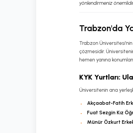
yönlendirmeniz önemlidir
Trabzon'da Ya
Trabzon Üniversitesi'ni
çözmesidir. Üniversiteni
hemen yanına konumlanm
KYK Yurtları: U
Üniversitenin ana yerleşk
Akçaabat-Fatih Erk
Fuat Sezgin Kız Öğ
Münür Özkurt Erke