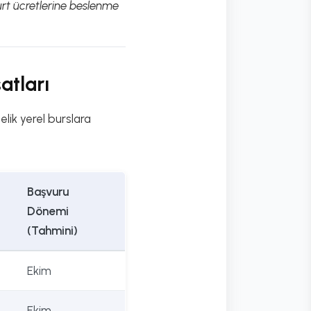
urt ücretlerine beslenme
atları
lik yerel burslara
Başvuru
Dönemi
(Tahmini)
Ekim
Ekim