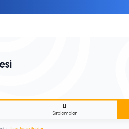
esi
Sıralamalar
esi
/
Ücretler ve Burslar