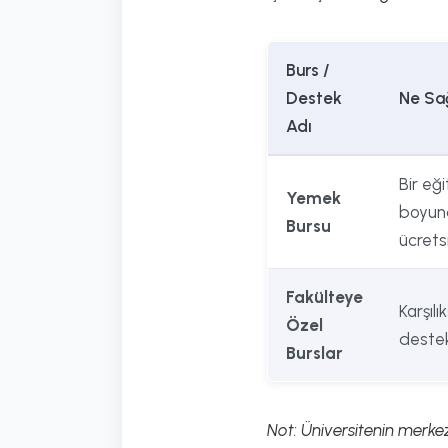
Burs /
Destek
Ne Sağ
Adı
Bir eği
Yemek
boyun
Bursu
ücrets
Fakülteye
Karşılı
Özel
destek
Burslar
Not: Üniversitenin merkez