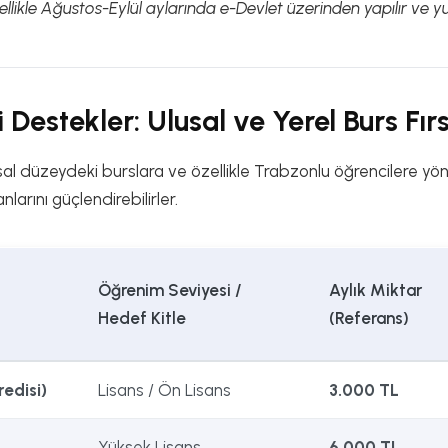
llikle Ağustos-Eylül aylarında e-Devlet üzerinden yapılır ve y
 Destekler: Ulusal ve Yerel Burs Fırs
sal düzeydeki burslara ve özellikle Trabzonlu öğrencilere yöne
larını güçlendirebilirler.
Öğrenim Seviyesi /
Aylık Miktar
Hedef Kitle
(Referans)
edisi)
Lisans / Ön Lisans
3.000 TL
Yüksek Lisans
6.000 TL