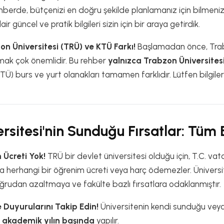
ehberde, bütçenizi en doğru şekilde planlamanız için bilmeni
 güncel ve pratik bilgileri sizin için bir araya getirdik.
on Üniversitesi (TRÜ) ve KTÜ Farkı!
Başlamadan önce, Trabz
amak çok önemlidir. Bu rehber
yalnızca Trabzon Üniversites
KTÜ) burs ve yurt olanakları tamamen farklıdır. Lütfen bilgil
sitesi'nin Sunduğu Fırsatlar: Tüm 
 Ücreti Yok!
TRÜ bir devlet üniversitesi olduğu için, T.C. va
a herhangi bir öğrenim ücreti veya harç ödemezler. Üniversi
ğrudan azaltmaya ve fakülte bazlı fırsatlara odaklanmıştır.
e Duyurularını Takip Edin!
Üniversitenin kendi sunduğu veya a
e
akademik yılın başında
yapılır.