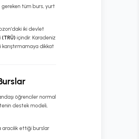
z gereken tüm burs, yurt
on'daki iki devlet
i (TRÜ)
içindir. Karadeniz
eri karıştırmamaya dikkat
Burslar
tandaşı öğrenciler normal
tenin destek modeli,
racılık ettiği burslar