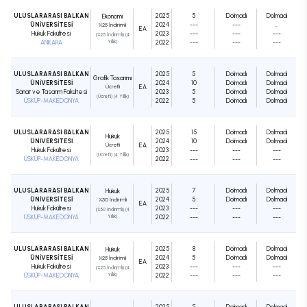
ULUSLARARASI BALKAN
2025
5
Dolmadı
Dolmadı
Ekonomi
ÜNİVERSİTESİ
2024
---
---
...
%25 İndirimli
EA
Hukuk Fakültesi
2023
---
---
---
(%25 İndirimli) (4
ANKARA
Yıllık)
2022
---
---
---
ULUSLARARASI BALKAN
2025
5
Dolmadı
Dolmadı
Grafik Tasarımı
ÜNİVERSİTESİ
2024
10
Dolmadı
Dolmadı
Ücretli
EA
Sanat ve Tasarım Fakültesi
2023
5
Dolmadı
Dolmadı
(Ücretli) (4 Yıllık)
ÜSKÜP-MAKEDONYA
2022
5
Dolmadı
Dolmadı
ULUSLARARASI BALKAN
2025
15
Dolmadı
Dolmadı
Hukuk
ÜNİVERSİTESİ
2024
10
Dolmadı
Dolmadı
Ücretli
EA
Hukuk Fakültesi
2023
---
---
---
(Ücretli) (4 Yıllık)
ÜSKÜP-MAKEDONYA
2022
---
---
---
ULUSLARARASI BALKAN
2025
7
Dolmadı
Dolmadı
Hukuk
ÜNİVERSİTESİ
2024
5
Dolmadı
Dolmadı
%50 İndirimli
EA
Hukuk Fakültesi
2023
---
---
---
(%50 İndirimli) (4
ÜSKÜP-MAKEDONYA
Yıllık)
2022
---
---
---
ULUSLARARASI BALKAN
2025
8
Dolmadı
Dolmadı
Hukuk
ÜNİVERSİTESİ
2024
5
Dolmadı
Dolmadı
%25 İndirimli
EA
Hukuk Fakültesi
2023
---
---
---
(%25 İndirimli) (4
ÜSKÜP-MAKEDONYA
Yıllık)
2022
---
---
---
ULUSLARARASI BALKAN
2025
5
Dolmadı
Dolmadı