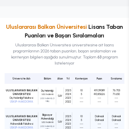
Uluslararası Balkan Üniversitesi
Lisans
Taban
Puanları ve Başarı Sıralamaları
Uluslararası Balkan Üniversitesi
üniversitesine ait
lisans
programlarının 2026 taban puanları, başarı sıralamaları ve
kontenjan bilgileri aşağıda sunulmuştur. Toplam
63
program
listeleniyor
Üniversite Adı
Bölüm
Alan
Yıl
Kontenjan
Puan
Sıralama
ULUSLARARASI BALKAN
2025
10
419,39089
76.703
Diş Hekimliği
ÜNİVERSİTESİ
2024
5
410,85626
71.650
%50 İndirimli
SAY
Diş Hekimliği Fakültesi
2023
---
---
---
(%50 İndirimli) (5
ÜSKÜP-MAKEDONYA
Yıllık)
2022
---
---
---
Bilgisayar
ULUSLARARASI BALKAN
2025
10
Dolmadı
Dolmadı
Mühendisliği
ÜNİVERSİTESİ
2024
5
Dolmadı
Dolmadı
SAY
%50 İndirimli
Mühendislik Fakültesi
2023
---
---
---
(%50 İndirimli) (4
ÜSKÜP-MAKEDONYA
2022
---
---
---