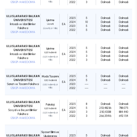
ÜSKÜP-MAKEDONYA
Yıllık)
2022
3
Dolmadı
Dolmadı
ULUSLARARASI BALKAN
2025
5
Dolmadı
Dolmadı
ÜNİVERSİTESİ
İşletme
2024
10
Dolmadı
Dolmadı
İktisadi ve İdari Bilimler
Ücretli
EA
2023
5
Dolmadı
Dolmadı
Fakültesi
(Ücretli) (4 Yıllık)
2022
5
Dolmadı
Dolmadı
ÜSKÜP-MAKEDONYA
ULUSLARARASI BALKAN
2025
5
Dolmadı
Dolmadı
İşletme
ÜNİVERSİTESİ
2024
5
Dolmadı
Dolmadı
%25 İndirimli
İktisadi ve İdari Bilimler
EA
2023
3
Dolmadı
Dolmadı
(%25 İndirimli) (4
Fakültesi
2022
3
Dolmadı
Dolmadı
Yıllık)
ÜSKÜP-MAKEDONYA
ULUSLARARASI BALKAN
2025
5
Dolmadı
Dolmadı
Moda Tasarımı
ÜNİVERSİTESİ
2024
5
Dolmadı
Dolmadı
%50 İndirimli
EA
Sanat ve Tasarım Fakültesi
2023
---
---
---
(%50 İndirimli) (4
ÜSKÜP-MAKEDONYA
Yıllık)
2022
---
---
---
ULUSLARARASI BALKAN
2025
8
Dolmadı
Dolmadı
Psikoloji
ÜNİVERSİTESİ
2024
5
253,48236
788.075
%25 İndirimli
Sosyal ve Beşeri Bilimler
EA
2023
3
250,10338
884.440
(%25 İndirimli) (4
Fakültesi
2022
3
266,35416
692.154
Yıllık)
ÜSKÜP-MAKEDONYA
Siyaset Bilimi ve
ULUSLARARASI BALKAN
2025
5
Dolmadı
Dolmadı
Uluslararası