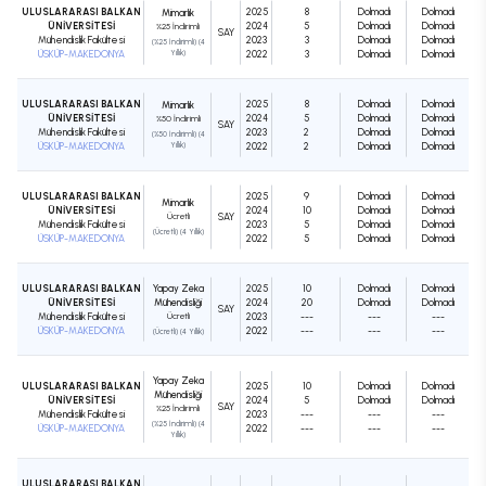
ULUSLARARASI BALKAN
2025
8
Dolmadı
Dolmadı
Mimarlık
ÜNİVERSİTESİ
2024
5
Dolmadı
Dolmadı
%25 İndirimli
SAY
Mühendislik Fakültesi
2023
3
Dolmadı
Dolmadı
(%25 İndirimli) (4
ÜSKÜP-MAKEDONYA
Yıllık)
2022
3
Dolmadı
Dolmadı
ULUSLARARASI BALKAN
2025
8
Dolmadı
Dolmadı
Mimarlık
ÜNİVERSİTESİ
2024
5
Dolmadı
Dolmadı
%50 İndirimli
SAY
Mühendislik Fakültesi
2023
2
Dolmadı
Dolmadı
(%50 İndirimli) (4
ÜSKÜP-MAKEDONYA
Yıllık)
2022
2
Dolmadı
Dolmadı
ULUSLARARASI BALKAN
2025
9
Dolmadı
Dolmadı
Mimarlık
ÜNİVERSİTESİ
2024
10
Dolmadı
Dolmadı
Ücretli
SAY
Mühendislik Fakültesi
2023
5
Dolmadı
Dolmadı
(Ücretli) (4 Yıllık)
ÜSKÜP-MAKEDONYA
2022
5
Dolmadı
Dolmadı
ULUSLARARASI BALKAN
Yapay Zeka
2025
10
Dolmadı
Dolmadı
ÜNİVERSİTESİ
Mühendisliği
2024
20
Dolmadı
Dolmadı
SAY
Mühendislik Fakültesi
Ücretli
2023
---
---
---
ÜSKÜP-MAKEDONYA
2022
---
---
---
(Ücretli) (4 Yıllık)
Yapay Zeka
ULUSLARARASI BALKAN
2025
10
Dolmadı
Dolmadı
Mühendisliği
ÜNİVERSİTESİ
2024
5
Dolmadı
Dolmadı
SAY
%25 İndirimli
Mühendislik Fakültesi
2023
---
---
---
(%25 İndirimli) (4
ÜSKÜP-MAKEDONYA
2022
---
---
---
Yıllık)
ULUSLARARASI BALKAN