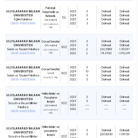
Psikolojik
ULUSLARARASI BALKAN
2025
5
Dolmadı
Dolmadı
Danışmanlık ve
ÜNİVERSİTESİ
2024
5
Dolmadı
Dolmadı
Rehberlik
EA
Eğitim Fakültesi
2023
3
Dolmadı
Dolmadı
%25 İndirimli
ÜSKÜP-MAKEDONYA
2022
3
Dolmadı
Dolmadı
(%25 İndirimli) (4
Yıllık)
ULUSLARARASI BALKAN
2025
5
Dolmadı
Dolmadı
Görsel Sanatlar
ÜNİVERSİTESİ
2024
5
Dolmadı
Dolmadı
%50 İndirimli
SÖZ
Sanat ve Tasarım Fakültesi
2023
2
220,55851
1.143.047
(%50 İndirimli) (4
ÜSKÜP-MAKEDONYA
Yıllık)
2022
2
174,47021
1.476.249
ULUSLARARASI BALKAN
2025
5
Dolmadı
Dolmadı
Görsel Sanatlar
ÜNİVERSİTESİ
2024
10
Dolmadı
Dolmadı
Ücretli
SÖZ
Sanat ve Tasarım Fakültesi
2023
5
Dolmadı
Dolmadı
(Ücretli) (4 Yıllık)
ÜSKÜP-MAKEDONYA
2022
5
Dolmadı
Dolmadı
Halkla İlişkiler ve
ULUSLARARASI BALKAN
2025
5
Dolmadı
Dolmadı
Pazarlama
ÜNİVERSİTESİ
2024
5
Dolmadı
Dolmadı
İletişimi
Sosyal ve Beşeri Bilimler
SÖZ
2023
---
---
---
%25 İndirimli
Fakültesi
2022
---
---
---
(%25 İndirimli) (4
ÜSKÜP-MAKEDONYA
Yıllık)
Halkla İlişkiler ve
ULUSLARARASI BALKAN
2025
5
Dolmadı
Dolmadı
pazarlama
ÜNİVERSİTESİ
2024
5
220,50150
1.159.135
İletişimi
Sosyal ve Beşeri Bilimler
SÖZ