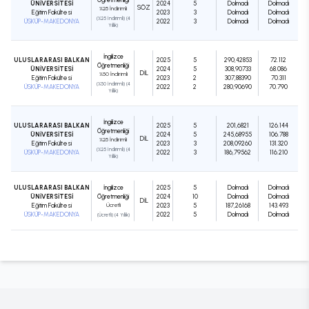
ÜNİVERSİTESİ
2024
5
Dolmadı
Dolmadı
SÖZ
%25 İndirimli
Eğitim Fakültesi
2023
3
Dolmadı
Dolmadı
(%25 İndirimli) (4
ÜSKÜP-MAKEDONYA
2022
3
Dolmadı
Dolmadı
Yıllık)
İngilizce
ULUSLARARASI BALKAN
2025
5
290,42853
72.112
Öğretmenliği
ÜNİVERSİTESİ
2024
5
308,90733
68.086
DIL
%50 İndirimli
Eğitim Fakültesi
2023
2
307,88390
70.311
(%50 İndirimli) (4
ÜSKÜP-MAKEDONYA
2022
2
280,90690
70.790
Yıllık)
İngilizce
ULUSLARARASI BALKAN
2025
5
201,6821
126.144
Öğretmenliği
ÜNİVERSİTESİ
2024
5
245,68955
106.788
DIL
%25 İndirimli
Eğitim Fakültesi
2023
3
208,09260
131.320
(%25 İndirimli) (4
ÜSKÜP-MAKEDONYA
2022
3
186,79562
116.210
Yıllık)
ULUSLARARASI BALKAN
İngilizce
2025
5
Dolmadı
Dolmadı
ÜNİVERSİTESİ
Öğretmenliği
2024
10
Dolmadı
Dolmadı
DIL
Eğitim Fakültesi
Ücretli
2023
5
187,26168
143.493
ÜSKÜP-MAKEDONYA
2022
5
Dolmadı
Dolmadı
(Ücretli) (4 Yıllık)