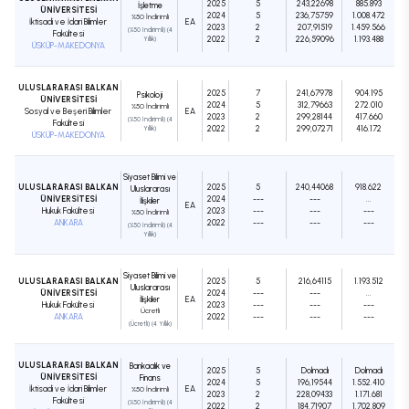
2025
5
243,22698
885.893
İşletme
ÜNİVERSİTESİ
2024
5
236,75759
1.008.472
%50 İndirimli
İktisadi ve İdari Bilimler
EA
2023
2
207,91519
1.459.566
(%50 İndirimli) (4
Fakültesi
2022
2
226,59096
1.193.488
Yıllık)
ÜSKÜP-MAKEDONYA
ULUSLARARASI BALKAN
2025
7
241,67978
904.195
Psikoloji
ÜNİVERSİTESİ
2024
5
312,79663
272.010
%50 İndirimli
Sosyal ve Beşeri Bilimler
EA
2023
2
299,28144
417.660
(%50 İndirimli) (4
Fakültesi
2022
2
299,07271
416.172
Yıllık)
ÜSKÜP-MAKEDONYA
Siyaset Bilimi ve
ULUSLARARASI BALKAN
2025
5
240,44068
918.622
Uluslararası
ÜNİVERSİTESİ
2024
---
---
...
İlişkiler
EA
Hukuk Fakültesi
2023
---
---
---
%50 İndirimli
ANKARA
2022
---
---
---
(%50 İndirimli) (4
Yıllık)
Siyaset Bilimi ve
ULUSLARARASI BALKAN
2025
5
216,64115
1.193.512
Uluslararası
ÜNİVERSİTESİ
2024
---
---
...
İlişkiler
EA
Hukuk Fakültesi
2023
---
---
---
Ücretli
ANKARA
2022
---
---
---
(Ücretli) (4 Yıllık)
ULUSLARARASI BALKAN
Bankacılık ve
2025
5
Dolmadı
Dolmadı
ÜNİVERSİTESİ
Finans
2024
5
196,19544
1.552.410
İktisadi ve İdari Bilimler
EA
%50 İndirimli
2023
2
228,09433
1.171.681
Fakültesi
(%50 İndirimli) (4
2022
2
184,71907
1.702.809