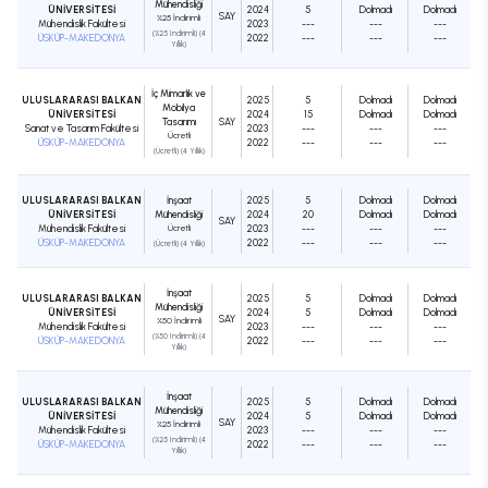
Mühendisliği
ÜNİVERSİTESİ
2024
5
Dolmadı
Dolmadı
SAY
%25 İndirimli
Mühendislik Fakültesi
2023
---
---
---
(%25 İndirimli) (4
ÜSKÜP-MAKEDONYA
2022
---
---
---
Yıllık)
İç Mimarlık ve
ULUSLARARASI BALKAN
2025
5
Dolmadı
Dolmadı
Mobilya
ÜNİVERSİTESİ
2024
15
Dolmadı
Dolmadı
Tasarımı
SAY
Sanat ve Tasarım Fakültesi
2023
---
---
---
Ücretli
ÜSKÜP-MAKEDONYA
2022
---
---
---
(Ücretli) (4 Yıllık)
ULUSLARARASI BALKAN
İnşaat
2025
5
Dolmadı
Dolmadı
ÜNİVERSİTESİ
Mühendisliği
2024
20
Dolmadı
Dolmadı
SAY
Mühendislik Fakültesi
Ücretli
2023
---
---
---
ÜSKÜP-MAKEDONYA
2022
---
---
---
(Ücretli) (4 Yıllık)
İnşaat
ULUSLARARASI BALKAN
2025
5
Dolmadı
Dolmadı
Mühendisliği
ÜNİVERSİTESİ
2024
5
Dolmadı
Dolmadı
SAY
%50 İndirimli
Mühendislik Fakültesi
2023
---
---
---
(%50 İndirimli) (4
ÜSKÜP-MAKEDONYA
2022
---
---
---
Yıllık)
İnşaat
ULUSLARARASI BALKAN
2025
5
Dolmadı
Dolmadı
Mühendisliği
ÜNİVERSİTESİ
2024
5
Dolmadı
Dolmadı
SAY
%25 İndirimli
Mühendislik Fakültesi
2023
---
---
---
(%25 İndirimli) (4
ÜSKÜP-MAKEDONYA
2022
---
---
---
Yıllık)