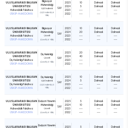
Bilgisayar
ULUSLARARASI BALKAN
2025
10
Dolmadı
Dolmadı
Mühendisliği
ÜNİVERSİTESİ
2024
5
Dolmadı
Dolmadı
SAY
%25 İndirimli
Mühendislik Fakültesi
2023
---
---
---
(%25 İndirimli) (4
ÜSKÜP-MAKEDONYA
2022
---
---
---
Yıllık)
ULUSLARARASI BALKAN
Bilgisayar
2025
10
Dolmadı
Dolmadı
ÜNİVERSİTESİ
Mühendisliği
2024
20
Dolmadı
Dolmadı
SAY
Mühendislik Fakültesi
Ücretli
2023
---
---
---
ÜSKÜP-MAKEDONYA
2022
---
---
---
(Ücretli) (4 Yıllık)
ULUSLARARASI BALKAN
2025
20
Dolmadı
Dolmadı
Diş Hekimliği
ÜNİVERSİTESİ
2024
40
Dolmadı
Dolmadı
Ücretli
SAY
Diş Hekimliği Fakültesi
2023
---
---
---
(Ücretli) (5 Yıllık)
ÜSKÜP-MAKEDONYA
2022
---
---
---
ULUSLARARASI BALKAN
2025
10
Dolmadı
Dolmadı
Diş Hekimliği
ÜNİVERSİTESİ
2024
5
Dolmadı
Dolmadı
%25 İndirimli
SAY
Diş Hekimliği Fakültesi
2023
---
---
---
(%25 İndirimli) (5
ÜSKÜP-MAKEDONYA
Yıllık)
2022
---
---
---
ULUSLARARASI BALKAN
Endüstri Yönetimi
2025
5
Dolmadı
Dolmadı
ÜNİVERSİTESİ
Mühendisliği
2024
10
Dolmadı
Dolmadı
SAY
Mühendislik Fakültesi
Ücretli
2023
---
---
---
ÜSKÜP-MAKEDONYA
2022
---
---
---
(Ücretli) (4 Yıllık)
Endüstri Yönetimi
ULUSLARARASI BALKAN
2025
5
Dolmadı
Dolmadı