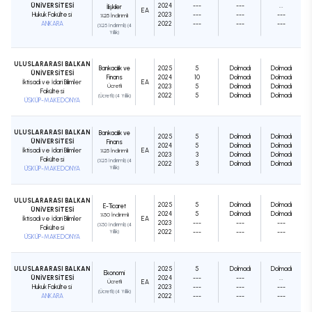
ÜNİVERSİTESİ
2024
---
---
...
İlişkiler
EA
Hukuk Fakültesi
2023
---
---
---
%25 İndirimli
ANKARA
2022
---
---
---
(%25 İndirimli) (4
Yıllık)
ULUSLARARASI BALKAN
Bankacılık ve
2025
5
Dolmadı
Dolmadı
ÜNİVERSİTESİ
Finans
2024
10
Dolmadı
Dolmadı
İktisadi ve İdari Bilimler
EA
Ücretli
2023
5
Dolmadı
Dolmadı
Fakültesi
2022
5
Dolmadı
Dolmadı
(Ücretli) (4 Yıllık)
ÜSKÜP-MAKEDONYA
ULUSLARARASI BALKAN
Bankacılık ve
2025
5
Dolmadı
Dolmadı
ÜNİVERSİTESİ
Finans
2024
5
Dolmadı
Dolmadı
İktisadi ve İdari Bilimler
EA
%25 İndirimli
2023
3
Dolmadı
Dolmadı
Fakültesi
(%25 İndirimli) (4
2022
3
Dolmadı
Dolmadı
ÜSKÜP-MAKEDONYA
Yıllık)
ULUSLARARASI BALKAN
2025
5
Dolmadı
Dolmadı
E-Ticaret
ÜNİVERSİTESİ
2024
5
Dolmadı
Dolmadı
%50 İndirimli
İktisadi ve İdari Bilimler
EA
2023
---
---
---
(%50 İndirimli) (4
Fakültesi
2022
---
---
---
Yıllık)
ÜSKÜP-MAKEDONYA
ULUSLARARASI BALKAN
2025
5
Dolmadı
Dolmadı
Ekonomi
ÜNİVERSİTESİ
2024
---
---
...
Ücretli
EA
Hukuk Fakültesi
2023
---
---
---
(Ücretli) (4 Yıllık)
ANKARA
2022
---
---
---