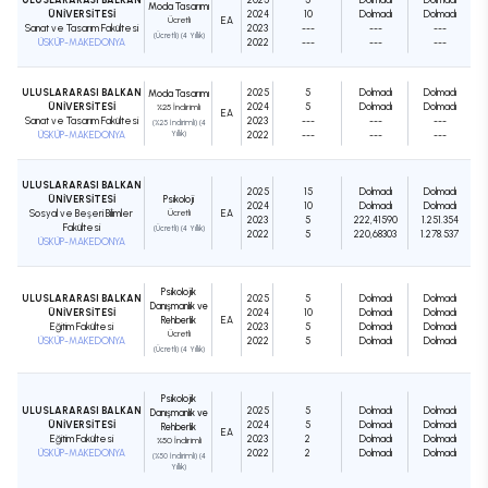
Moda Tasarımı
ÜNİVERSİTESİ
2024
10
Dolmadı
Dolmadı
Ücretli
EA
Sanat ve Tasarım Fakültesi
2023
---
---
---
(Ücretli) (4 Yıllık)
ÜSKÜP-MAKEDONYA
2022
---
---
---
ULUSLARARASI BALKAN
2025
5
Dolmadı
Dolmadı
Moda Tasarımı
ÜNİVERSİTESİ
2024
5
Dolmadı
Dolmadı
%25 İndirimli
EA
Sanat ve Tasarım Fakültesi
2023
---
---
---
(%25 İndirimli) (4
ÜSKÜP-MAKEDONYA
Yıllık)
2022
---
---
---
ULUSLARARASI BALKAN
2025
15
Dolmadı
Dolmadı
ÜNİVERSİTESİ
Psikoloji
2024
10
Dolmadı
Dolmadı
Sosyal ve Beşeri Bilimler
Ücretli
EA
2023
5
222,41590
1.251.354
Fakültesi
(Ücretli) (4 Yıllık)
2022
5
220,68303
1.278.537
ÜSKÜP-MAKEDONYA
Psikolojik
ULUSLARARASI BALKAN
2025
5
Dolmadı
Dolmadı
Danışmanlık ve
ÜNİVERSİTESİ
2024
10
Dolmadı
Dolmadı
Rehberlik
EA
Eğitim Fakültesi
2023
5
Dolmadı
Dolmadı
Ücretli
ÜSKÜP-MAKEDONYA
2022
5
Dolmadı
Dolmadı
(Ücretli) (4 Yıllık)
Psikolojik
ULUSLARARASI BALKAN
2025
5
Dolmadı
Dolmadı
Danışmanlık ve
ÜNİVERSİTESİ
2024
5
Dolmadı
Dolmadı
Rehberlik
EA
Eğitim Fakültesi
2023
2
Dolmadı
Dolmadı
%50 İndirimli
ÜSKÜP-MAKEDONYA
2022
2
Dolmadı
Dolmadı
(%50 İndirimli) (4
Yıllık)