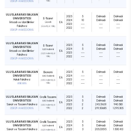
ÜSKÜP-MAKEDONYA
Yıllık)
ULUSLARARASI BALKAN
2025
5
Dolmadı
Dolmadı
ÜNİVERSİTESİ
E-Ticaret
2024
10
Dolmadı
Dolmadı
İktisadi ve İdari Bilimler
Ücretli
EA
2023
---
---
---
Fakültesi
(Ücretli) (4 Yıllık)
2022
---
---
---
ÜSKÜP-MAKEDONYA
ULUSLARARASI BALKAN
2025
5
Dolmadı
Dolmadı
E-Ticaret
ÜNİVERSİTESİ
2024
5
Dolmadı
Dolmadı
%25 İndirimli
İktisadi ve İdari Bilimler
EA
2023
---
---
---
(%25 İndirimli) (4
Fakültesi
2022
---
---
---
Yıllık)
ÜSKÜP-MAKEDONYA
ULUSLARARASI BALKAN
2025
5
Dolmadı
Dolmadı
Ekonomi
ÜNİVERSİTESİ
2024
---
---
...
%50 İndirimli
EA
Hukuk Fakültesi
2023
---
---
---
(%50 İndirimli) (4
ANKARA
Yıllık)
2022
---
---
---
ULUSLARARASI BALKAN
2025
5
Dolmadı
Dolmadı
Grafik Tasarımı
ÜNİVERSİTESİ
2024
5
Dolmadı
Dolmadı
%50 İndirimli
EA
Sanat ve Tasarım Fakültesi
2023
2
245,51651
940.583
(%50 İndirimli) (4
ÜSKÜP-MAKEDONYA
Yıllık)
2022
2
219,50685
1.295.305
ULUSLARARASI BALKAN
2025
5
Dolmadı
Dolmadı
Grafik Tasarımı
ÜNİVERSİTESİ
2024
5
Dolmadı
Dolmadı
%25 İndirimli
EA
Sanat ve Tasarım Fakültesi
2023
3
205,03515
1.500.413
(%25 İndirimli) (4