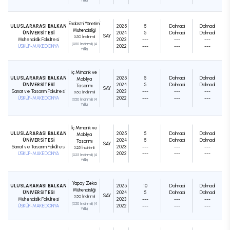
Yıllık)
Endüstri Yönetimi
ULUSLARARASI BALKAN
2025
5
Dolmadı
Dolmadı
Mühendisliği
ÜNİVERSİTESİ
2024
5
Dolmadı
Dolmadı
SAY
%50 İndirimli
Mühendislik Fakültesi
2023
---
---
---
(%50 İndirimli) (4
ÜSKÜP-MAKEDONYA
2022
---
---
---
Yıllık)
İç Mimarlık ve
ULUSLARARASI BALKAN
2025
5
Dolmadı
Dolmadı
Mobilya
ÜNİVERSİTESİ
2024
5
Dolmadı
Dolmadı
Tasarımı
SAY
Sanat ve Tasarım Fakültesi
2023
---
---
---
%50 İndirimli
ÜSKÜP-MAKEDONYA
2022
---
---
---
(%50 İndirimli) (4
Yıllık)
İç Mimarlık ve
ULUSLARARASI BALKAN
2025
5
Dolmadı
Dolmadı
Mobilya
ÜNİVERSİTESİ
2024
5
Dolmadı
Dolmadı
Tasarımı
SAY
Sanat ve Tasarım Fakültesi
2023
---
---
---
%25 İndirimli
ÜSKÜP-MAKEDONYA
2022
---
---
---
(%25 İndirimli) (4
Yıllık)
Yapay Zeka
ULUSLARARASI BALKAN
2025
10
Dolmadı
Dolmadı
Mühendisliği
ÜNİVERSİTESİ
2024
5
Dolmadı
Dolmadı
SAY
%50 İndirimli
Mühendislik Fakültesi
2023
---
---
---
(%50 İndirimli) (4
ÜSKÜP-MAKEDONYA
2022
---
---
---
Yıllık)