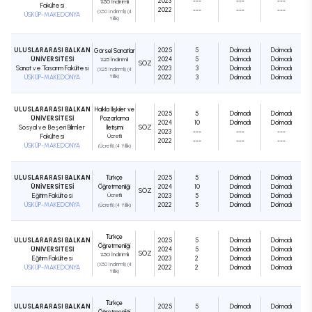
2023
---
---
---
%50 İndirimli
Fakültesi
2022
---
---
---
(%50 İndirimli) (4
ÜSKÜP-MAKEDONYA
Yıllık)
ULUSLARARASI BALKAN
2025
5
Dolmadı
Dolmadı
Görsel Sanatlar
ÜNİVERSİTESİ
2024
5
Dolmadı
Dolmadı
%25 İndirimli
SÖZ
Sanat ve Tasarım Fakültesi
2023
3
Dolmadı
Dolmadı
(%25 İndirimli) (4
ÜSKÜP-MAKEDONYA
Yıllık)
2022
3
Dolmadı
Dolmadı
ULUSLARARASI BALKAN
Halkla İlişkiler ve
2025
5
Dolmadı
Dolmadı
ÜNİVERSİTESİ
Pazarlama
2024
10
Dolmadı
Dolmadı
Sosyal ve Beşeri Bilimler
İletişimi
SÖZ
2023
---
---
---
Fakültesi
Ücretli
2022
---
---
---
ÜSKÜP-MAKEDONYA
(Ücretli) (4 Yıllık)
ULUSLARARASI BALKAN
Türkçe
2025
5
Dolmadı
Dolmadı
ÜNİVERSİTESİ
Öğretmenliği
2024
10
Dolmadı
Dolmadı
SÖZ
Eğitim Fakültesi
Ücretli
2023
5
Dolmadı
Dolmadı
ÜSKÜP-MAKEDONYA
2022
5
Dolmadı
Dolmadı
(Ücretli) (4 Yıllık)
Türkçe
ULUSLARARASI BALKAN
2025
5
Dolmadı
Dolmadı
Öğretmenliği
ÜNİVERSİTESİ
2024
5
Dolmadı
Dolmadı
SÖZ
%50 İndirimli
Eğitim Fakültesi
2023
2
Dolmadı
Dolmadı
(%50 İndirimli) (4
ÜSKÜP-MAKEDONYA
2022
2
Dolmadı
Dolmadı
Yıllık)
Türkçe
ULUSLARARASI BALKAN
2025
5
Dolmadı
Dolmadı
Öğretmenliği