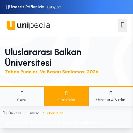
Ücretsiz Pdfler İçin
Tıklayınız
Uluslararası Balkan
Üniversitesi
Taban Puanları Ve Başarı Sıralaması 2026
Genel
Sıralamalar
Ücretler & Burslar
/
Üniversiteler
/
Uluslararası Balkan Üniversitesi
/
Taban Puanları ve Başarı Sıralaması
2025 YÖK Atlas verilerine göre güncellendi.