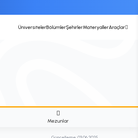
Üniversiteler
Bölümler
Şehirler
Materyaller
Araçlar
Mezunlar
Güncelleme:
03.06.2025