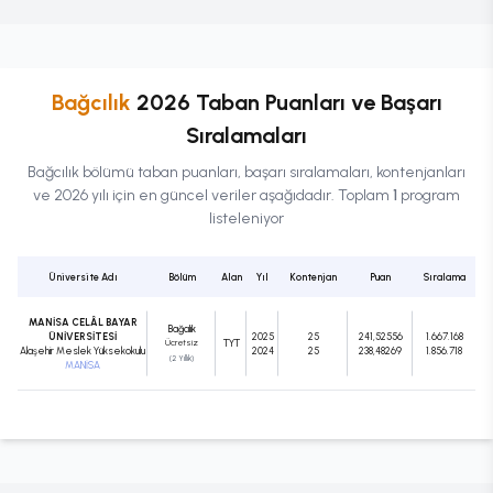
Bağcılık
2026 Taban Puanları ve Başarı
Sıralamaları
Bağcılık
bölümü taban puanları, başarı sıralamaları, kontenjanları
ve 2026 yılı için en güncel veriler aşağıdadır. Toplam
1
program
listeleniyor
Üniversite Adı
Bölüm
Alan
Yıl
Kontenjan
Puan
Sıralama
MANİSA CELÂL BAYAR
Bağcılık
ÜNİVERSİTESİ
2025
25
241,52556
1.667.168
Ücretsiz
TYT
Alaşehir Meslek Yüksekokulu
2024
25
238,48269
1.856.718
(2 Yıllık)
MANİSA