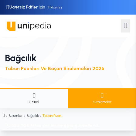
Ücretsiz Pdfler İçin
Tıklayınız
Bağcılık
Taban Puanları Ve Başarı Sıralamaları 2026
Genel
Sıralamalar
/
Bölümler
/
Bağcılık
/
Taban Puanları ve Sıralamaları
2025 YÖK Atlas verilerine göre güncellendi.